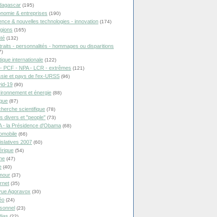
dagascar
(195)
nomie & entreprises
(190)
ence & nouvelles technologies - innovation
(174)
igions
(165)
té
(132)
traits - personnalités - hommages ou disparitions
7)
tique internationale
(122)
- PCF - NPA - LCR - extrêmes
(121)
sie et pays de l'ex-URSS
(96)
id-19
(90)
ironnement et énergie
(88)
ique
(87)
herche scientifique
(78)
ts divers et "people"
(73)
 - la Présidence d'Obama
(68)
omobile
(66)
islatives 2007
(60)
rique
(54)
ne
(47)
e
(40)
mour
(37)
ernet
(35)
ue Agoravox
(30)
éo
(24)
sonnel
(23)
ias
(22)