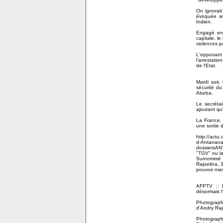
On ignorait
évoquée ave
Indien.
Engagé en d
capitale, le
violences p
L'opposant
l'arrestatio
de l'Etat.
Mardi soir
sécurité du
Abeba.
Le secréta
ajoutant qu'
La France,
une sortie 
http://actu
d-Antananar
dossiersAN
"TGV" ou la
Surnommé "
Rajoelina, 
pouvoir mar
AFPTV :: L
désormais 
Photograph
d'Andry Raj
Photographe