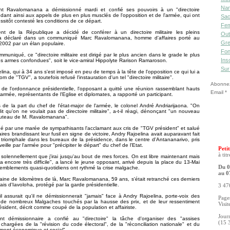
Nan
nt Ravalomanana a démissionné mardi et confié ses pouvoirs à un "directoire
 cédant ainsi aux appels de plus en plus musclés de l'opposition et de l'armée, qui ont
Sac
ussitôt contesté les conditions de ce départ.
Fe
ent de la République a décidé de conférer à un directoire militaire les pleins
Out
 a déclaré dans un communiqué Marc Ravalomanana, homme d'affaires porté au
Gre
2002 par un élan populaire.
Fon
mmuniqué, ce "directoire militaire est dirigé par le plus ancien dans le grade le plus
Ins
es armes confondues", soit le vice-amiral Hippolyte Rarison Ramaroson.
Sur
lina, qui à 34 ans s'est imposé en peu de temps à la tête de l'opposition ce qui lui a
om de "TGV", a toutefois refusé l'instauration d'un tel "directoire militaire".
Abonnez-
e de l'ordonnance présidentielle, l'opposant a quitté une réunion rassemblant hauts
Email
'armée, représentants de l'Eglise et diplomates, a rapporté un participant.
de la part du chef de l'état-major de l'armée, le colonel André Andriarijaona. "On
dit qu'on ne voulait pas de directoire militaire", a-t-il réagi, dénonçant "un nouveau
uteau de M. Ravalomanana".
 par une marée de sympathisants l'acclamant aux cris de "TGV président" et salué
taires brandissant leur fusil en signe de victoire, Andry Rajoelina avait auparavant fait
triomphale dans les bureaux de la présidence, dans le centre d'Antananarivo, pris
veille par l'armée pour "précipiter le départ" du chef de l'Etat.
Petit
à tit
 solennellement que j'irai jusqu'au bout de mes forces. On est libre maintenant mais
ra encore très difficile", a lancé le jeune opposant, arrivé depuis la place du 13-Mai
Du 0
emblements quasi-quotidiens ont rythmé la crise malgache.
au 0
ine de kilomètres de là, Marc Ravalomanana, 59 ans, s'était retranché ces derniers
ais d'Iavoloha, protégé par la garde présidentielle.
3 476
l assurait qu'il ne démissionnerait "jamais" face à Andry Rajoelina, porte-voix des
Pages
ns de nombreux Malgaches touchés par la hausse des prix, et de leur ressentiment
Visit
résident, décrit comme coupé de la population et affairiste.
Jour
nt démissionnaire a confié au "directoire" la tâche d'organiser des "assises
(15 
 chargées de la "révision du code électoral", de la "réconciliation nationale" et du
ment économique et social".