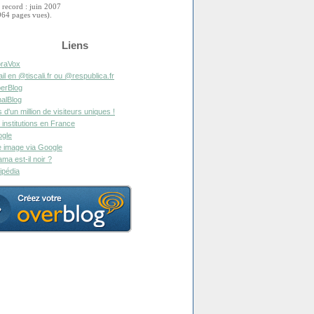
 record : juin 2007
964 pages vues).
Liens
raVox
il en @tiscali.fr ou @respublica.fr
erBlog
alBlog
s d'un million de visiteurs uniques !
 institutions en France
gle
 image via Google
ma est-il noir ?
ipédia