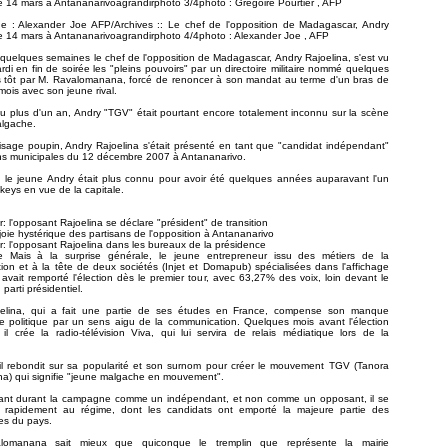
le 14 mars à Antananarivoagrandirphoto 3/4photo : Gregoire Pourtier , AFP
e : Alexander Joe AFP/Archives :: Le chef de l'opposition de Madagascar, Andry
le 14 mars à Antananarivoagrandirphoto 4/4photo : Alexander Joe , AFP
uelques semaines le chef de l'opposition de Madagascar, Andry Rajoelina, s'est vu
rdi en fin de soirée les "pleins pouvoirs" par un directoire militaire nommé quelques
s tôt par M. Ravalomanana, forcé de renoncer à son mandat au terme d'un bras de
 mois avec son jeune rival.
eu plus d'un an, Andry "TGV" était pourtant encore totalement inconnu sur la scène
algache.
sage poupin, Andry Rajoelina s'était présenté en tant que "candidat indépendant"
ons municipales du 12 décembre 2007 à Antananarivo.
, le jeune Andry était plus connu pour avoir été quelques années auparavant l'un
ckeys en vue de la capitale.
 l'opposant Rajoelina se déclare "président" de transition
joie hystérique des partisans de l'opposition à Antananarivo
 l'opposant Rajoelina dans les bureaux de la présidence
ite Mais à la surprise générale, le jeune entrepreneur issu des métiers de la
on et à la tête de deux sociétés (Injet et Domapub) spécialisées dans l'affichage
e, avait remporté l'élection dès le premier tour, avec 63,27% des voix, loin devant le
parti présidentiel.
elina, qui a fait une partie de ses études en France, compense son manque
e politique par un sens aigu de la communication. Quelques mois avant l'élection
 il crée la radio-télévision Viva, qui lui servira de relais médiatique lors de la
l rebondit sur sa popularité et son surnom pour créer le mouvement TGV (Tanora
a) qui signifie "jeune malgache en mouvement".
ant durant la campagne comme un indépendant, et non comme un opposant, il se
s rapidement au régime, dont les candidats ont emporté la majeure partie des
les du pays.
lomanana sait mieux que quiconque le tremplin que représente la mairie