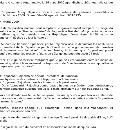
 dans le centre d'Antananarivo le 16 mars 2009agrandirphoto 2/3photo : Alexander
L'opposant Andry Rajoelina devant des milliers de partisans rassemblés à
vo le 14 mars 2009. Durée: 00mn57agrandirphoto 3/3AFPTV
14 MARS 2009--
et de l'opposition nommé pour remplacer le gouvernement s'empare du siège du
nt déserté. Le "Premier ministre" de l'opposition Roindefo Monja, entouré de ses
", affirme que "le président de la République, l'Assemblée, le Sénat et le
t (sont) déchus de leur fonctions".
Autorité de transition+ présidée par M. Rajoelina assure désormais les attributions
 président de la République par la Constitution et le gouvernement de transition
édiatement ses fonctions", déclare Monja, indiquant que l'opposition prend
nt" d'organiser les élections "dans un délai qui ne peut dépasser 24 mois".
ence et le gouvernement répliquent que le pouvoir est toujours entre les mains de
a et qualifient le mouvement de l'opposition de "manifestation de rue, qui utilise la
a répression pour survivre".
 l'opposant Rajoelina se déclare "président" de transition
joie hystérique des partisans de l'opposition à Antananarivo
 l'opposant Rajoelina dans les bureaux de la présidence
te - Dans l'après-midi, Rajoelina donne quatre heures au président pour démissionner,
remière apparition publique depuis le 3 mars, ultimatum qui n'est pas suivi d'effet.
u chef d'état-major André Andriarijaona déclare qu'il n'y a pas lieu à ce stade de
rmée vers le palais présidentiel. Il affirme que celle-ci est prête à soutenir l'opposition
 ramener le calme".
soirée, Rajoelina déclare qu'il "commande" l'armée "dans tout Madagascar" et
raduire en justice son rival.
 de partisans du président érigent un barrage filtrant à proximité du palais d'Etat, à 12
-ville.
ion reçoit le soutien du président de l'Assemblée nationale Jacques Sylla.