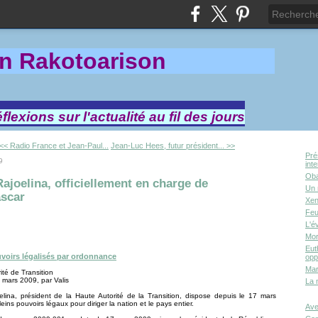
in Rakotoa
rison
lexions sur l'actualité au fil des jours
<< Radio France et Jean-Paul...
Jean-Luc Hees, futur président... >>
Pré
9
int
Oba
ajoelina, officiellement en charge de
Un 
scar
Xen
Feu
L'é
Mor
Eut
uvoirs légalisés par ordonnance
opp
Mar
ité de Transition
 mars 2009, par Valis
La 
lina, président de la Haute Autorité de la Transition, dispose depuis le 17 mars
ins pouvoirs légaux pour diriger la nation et le pays entier.
Ave