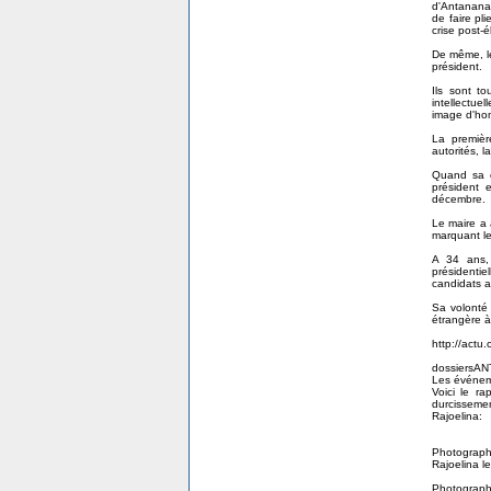
d'Antananar
de faire pl
crise post-é
De même, l
président.
Ils sont to
intellectue
image d'hom
La premièr
autorités, 
Quand sa c
président 
décembre.
Le maire a 
marquant le
A 34 ans, 
présidentie
candidats a
Sa volonté 
étrangère à
http://actu
dossiersAN
Les événeme
Voici le r
durcisseme
Rajoelina:
Photograp
Rajoelina l
Photograph