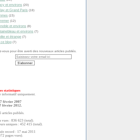
cy et environs
(20)
lay et Grand Paris
(18)
mmes
(15)
remer
(12)
noble et environs
(8)
tainebleau et environs
(7)
olite et étrange
(7)
 ce blog
(7)
vous pour être averti des nouveaux articles publiés.
es statistiques
re informatif uniquement.
7 février 2007
7 février 2012.
 articles publiés.
 vues : 836 623 (total).
eurs uniques : 452 415 (total).
née record : 17 mai 2011
372 pages vues).