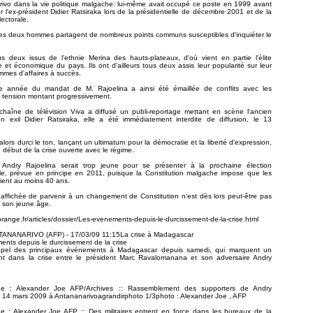
ivo dans la vie politique malgache: lui-même avait occupé ce poste en 1999 avant
ier l'ex-président Didier Ratsiraka lors de la présidentielle de décembre 2001 et de la
lectorale.
es deux hommes partagent de nombreux points communs susceptibles d'inquiéter le
us deux issus de l'ethnie Merina des hauts-plateaux, d'où vient en partie l'élite
lle et économique du pays. Ils ont d'ailleurs tous deux assis leur popularité sur leur
mes d'affaires à succès.
e année du mandat de M. Rajoelina a ainsi été émaillée de conflits avec les
la tension montant progressivement.
haîne de télévision Viva a diffusé un publi-reportage mettant en scène l'ancien
en exil Didier Ratsiraka, elle a été immédiatement interdite de diffusion, le 13
alors durci le ton, lançant un ultimatum pour la démocratie et la liberté d'expression,
 début de la crise ouverte avec le régime.
Andry Rajoelina serait trop jeune pour se présenter à la prochaine élection
lle, prévue en principe en 2011, puisque la Constitution malgache impose que les
ient au moins 40 ans.
affichée de parvenir à un changement de Constitution n'est dès lors peut-être pas
 son jeune âge.
.orange.fr/articles/dossier/Les-evenements-depuis-le-durcissement-de-la-crise.html
TANANARIVO (AFP) - 17/03/09 11:15La crise à Madagascar
nts depuis le durcissement de la crise
appel des principaux événements à Madagascar depuis samedi, qui marquent un
nt dans la crise entre le président Marc Ravalomanana et son adversaire Andry
he : Alexander Joe AFP/Archives :: Rassemblement des supporters de Andry
e 14 mars 2009 à Antananarivoagrandirphoto 1/3photo : Alexander Joe , AFP
e : Alexander Joe AFP :: Des militaires entrent en force dans les bureaux de la