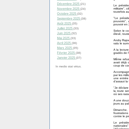
Décembre 2025
(21)
Le préside
militaire",
Novembre 2025
(24)
toutefois a
Octobre 2025
(32)
"Le présid
Septembre 2025
(38)
pouvoirs",
Août 2025
(35)
pouvoir en 
Juillet 2025
(33)
Selon le co
Juin 2025
(32)
élevé, tout
Mai 2025
(33)
Andry Rajoe
Avril 2025
(36)
valu le surn
Mars 2025
(35)
A la lectur
Février 2025
gradés de l
(38)
Janvier 2025
(37)
Même refus 
avait déjà 
coup de co
In medio stat virtus.
Accompagné
par les mili
une entrée 
d'assaut la 
"Je déclare
la route se
où ses rass
A une douza
jours au pal
Dimanche, i
frustratio
contre le p
Le préside
nationales"
"développe