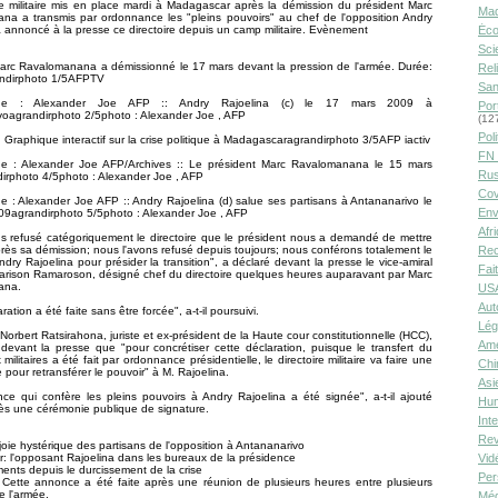
re militaire mis en place mardi à Madagascar après la démission du président Marc
Ma
na a transmis par ordonnance les "pleins pouvoirs" au chef de l'opposition Andry
a annoncé à la presse ce directoire depuis un camp militaire. Evènement
Éco
Sci
arc Ravalomanana a démissionné le 17 mars devant la pression de l'armée. Durée:
Rel
ndirphoto 1/5AFPTV
San
phe : Alexander Joe AFP :: Andry Rajoelina (c) le 17 mars 2009 à
Por
voagrandirphoto 2/5photo : Alexander Joe , AFP
(12
Poli
:: Graphique interactif sur la crise politique à Madagascaragrandirphoto 3/5AFP iactiv
FN 
e : Alexander Joe AFP/Archives :: Le président Marc Ravalomanana le 15 mars
Rus
irphoto 4/5photo : Alexander Joe , AFP
Cov
 : Alexander Joe AFP :: Andry Rajoelina (d) salue ses partisans à Antananarivo le
Env
09agrandirphoto 5/5photo : Alexander Joe , AFP
Afr
s refusé catégoriquement le directoire que le président nous a demandé de mettre
rès sa démission; nous l'avons refusé depuis toujours; nous conférons totalement le
Rec
ndry Rajoelina pour présider la transition", a déclaré devant la presse le vice-amiral
Fai
arison Ramaroson, désigné chef du directoire quelques heures auparavant par Marc
ana.
USA
Aut
ration a été faite sans être forcée", a-t-il poursuivi.
Lég
Norbert Ratsirahona, juriste et ex-président de la Haute cour constitutionnelle (HCC),
Amé
devant la presse que "pour concrétiser cette déclaration, puisque le transfert du
militaires a été fait par ordonnance présidentielle, le directoire militaire va faire une
Chi
pour retransférer le pouvoir" à M. Rajoelina.
Asi
ce qui confère les pleins pouvoirs à Andry Rajoelina a été signée", a-t-il ajouté
Hu
ès une cérémonie publique de signature.
Int
Rev
joie hystérique des partisans de l'opposition à Antananarivo
 l'opposant Rajoelina dans les bureaux de la présidence
Vid
nts depuis le durcissement de la crise
Per
te Cette annonce a été faite après une réunion de plusieurs heures entre plusieurs
 l'armée.
Méd