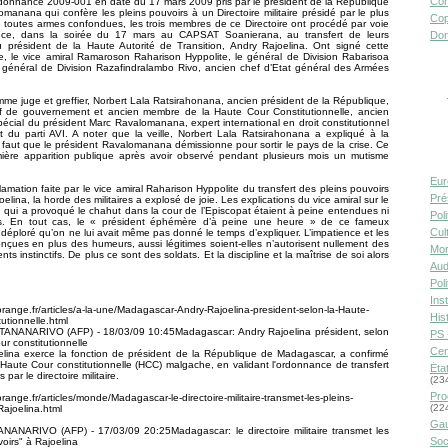
Con
rdonnance 2009-001 en date du 17 mars 2009 pris par le président de la République
manana qui confère les pleins pouvoirs à un Directoire militaire présidé par le plus
Cop
 toutes armes confondues, les trois membres de ce Directoire ont procédé par voie
ce, dans la soirée du 17 mars au CAPSAT Soanierana, au transfert de leurs
Don
u président de la Haute Autorité de Transition, Andry Rajoelina. Ont signé cette
, le vice amiral Ramaroson Raharison Hyppolite, le général de Division Rabarisoa
 général de Division Razafindralambo Rivo, ancien chef d’Etat général des Armées
omme juge et greffier, Norbert Lala Ratsirahonana, ancien président de la République,
f de gouvernement et ancien membre de la Haute Cour Constitutionnelle, ancien
spécial du président Marc Ravalomanana, expert international en droit constitutionnel
t du parti AVI. A noter que la veille, Norbert Lala Ratsirahonana a expliqué à la
l faut que le président Ravalomanana démissionne pour sortir le pays de la crise. Ce
mière apparition publique après avoir observé pendant plusieurs mois un mutisme
Eur
lamation faite par le vice amiral Raharison Hyppolite du transfert des pleins pouvoirs
Pré
elina, la horde des militaires a explosé de joie. Les explications du vice amiral sur le
qui a provoqué le chahut dans la cour de l’Episcopat étaient à peine entendues ni
Pol
s. En tout cas, le « président éphémère d’à peine une heure » de ce fameux
Cult
a déploré qu’on ne lui avait même pas donné le temps d’expliquer. L’impatience et les
nçues en plus des humeurs, aussi légitimes soient-elles n’autorisent nullement des
Mor
s instinctifs. De plus ce sont des soldats. Et la discipline et la maîtrise de soi alors
Aud
Pol
Inst
.orange.fr/articles/a-la-une/Madagascar-Andry-Rajoelina-president-selon-la-Haute-
Hist
tutionnelle.html
TANANARIVO (AFP) - 18/03/09 10:45Madagascar: Andry Rajoelina président, selon
PS 
ur constitutionnelle
Cen
elina exerce la fonction de président de la République de Madagascar, a confirmé
 Haute Cour constitutionnelle (HCC) malgache, en validant l'ordonnance de transfert
Éta
 par le directoire militaire.
(23
Pro
orange.fr/articles/monde/Madagascar-le-directoire-militaire-transmet-les-pleins-
(22
Rajoelina.html
Gau
ANARIVO (AFP) - 17/03/09 20:25Madagascar: le directoire militaire transmet les
Soc
voirs" à Rajoelina