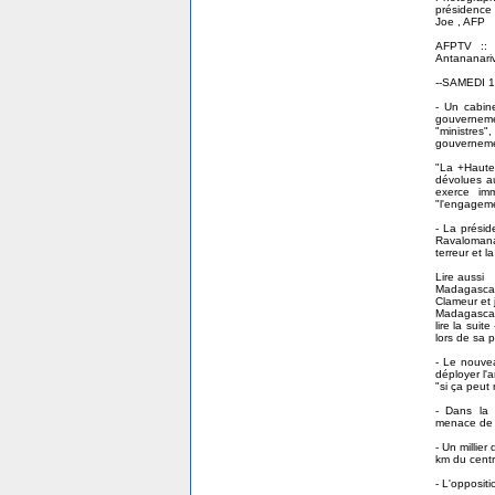
présidence
Joe , AFP
AFPTV :: 
Antananari
--SAMEDI 
- Un cabin
gouverneme
"ministres
gouvernemen
"La +Haute 
dévolues au
exerce imm
"l'engageme
- La présid
Ravalomanan
terreur et l
Lire aussi
Madagascar:
Clameur et 
Madagascar:
lire la sui
lors de sa p
- Le nouvea
déployer l'a
"si ça peut
- Dans la 
menace de t
- Un millier
km du centre
- L'opposit