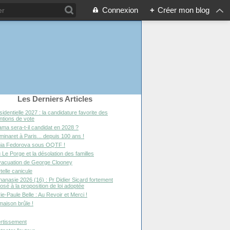
Connexion
+
Créer mon blog
Les Derniers Articles
sidentielle 2027 : la candidature favorite des
entions de vote
ma sera-t-il candidat en 2028 ?
minaret à Paris... depuis 100 ans !
ia Fedorova sous OQTF !
 Le Porge et la désolation des familles
vacuation de George Clooney
telle canicule
hanasie 2026 (16) : Pr Didier Sicard fortement
osé à la proposition de loi adoptée
ie-Paule Belle : Au Revoir et Merci !
maison brûle !
rtissement