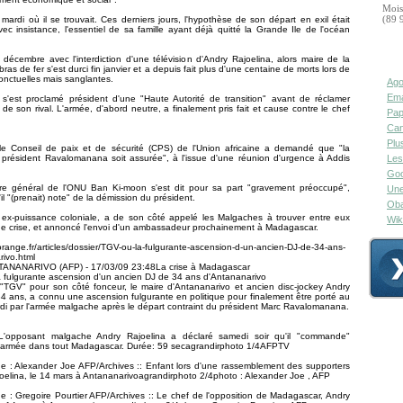
Mois
 mardi où il se trouvait. Ces derniers jours, l'hypothèse de son départ en exil était
(89 
c insistance, l'essentiel de sa famille ayant déjà quitté la Grande Ile de l'océan
écembre avec l'interdiction d'une télévision d'Andry Rajoelina, alors maire de la
 bras de fer s'est durci fin janvier et a depuis fait plus d'une centaine de morts lors de
onctuelles mais sanglantes.
Ago
Ema
 s'est proclamé président d'une "Haute Autorité de transition" avant de réclamer
n de son rival. L'armée, d'abord neutre, a finalement pris fait et cause contre le chef
Pap
Can
Plu
, le Conseil de paix et de sécurité (CPS) de l'Union africaine a demandé que "la
 président Ravalomanana soit assurée", à l'issue d'une réunion d'urgence à Addis
Les
Goo
ire général de l'ONU Ban Ki-moon s'est dit pour sa part "gravement préoccupé",
Une
il "(prenait) note" de la démission du président.
Oba
 ex-puissance coloniale, a de son côté appelé les Malgaches à trouver entre eux
Wik
de crise, et annoncé l'envoi d'un ambassadeur prochainement à Madagascar.
.orange.fr/articles/dossier/TGV-ou-la-fulgurante-ascension-d-un-ancien-DJ-de-34-ans-
ivo.html
TANANARIVO (AFP) - 17/03/09 23:48La crise à Madagascar
 fulgurante ascension d'un ancien DJ de 34 ans d'Antananarivo
TGV" pour son côté fonceur, le maire d'Antananarivo et ancien disc-jockey Andry
34 ans, a connu une ascension fulgurante en politique pour finalement être porté au
di par l'armée malgache après le départ contraint du président Marc Ravalomanana.
'opposant malgache Andry Rajoelina a déclaré samedi soir qu'il "commande"
l'armée dans tout Madagascar. Durée: 59 secagrandirphoto 1/4AFPTV
e : Alexander Joe AFP/Archives :: Enfant lors d'une rassemblement des supporters
oelina, le 14 mars à Antananarivoagrandirphoto 2/4photo : Alexander Joe , AFP
 : Gregoire Pourtier AFP/Archives :: Le chef de l'opposition de Madagascar, Andry