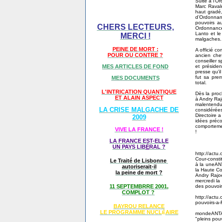
Suite à l’O
Marc Ravalo
haut gradé,
d’Ordonnan
pouvoirs a
CHERS LECTEURS,
Ordonnance
Lanto et le
MERCI !
malgaches.
PEINE DE MORT :
A officié c
POUR OU CONTRE ?
ancien che
conseiller 
et présiden
MES ARTICLES DE FOND
presse qu’i
fut sa pre
MES DOCUMENTS
total.
L'INTRICATION QUANTIQUE
Dès la proc
ET ALAIN ASPECT
à Andry Rajo
malentendu 
LA CRISE MALGACHE DE
considérée
Directoire 
2009
idées préco
comportement
VIVE LA FRANCE !
!
LA FRANCE EST-ELLE
UN PAYS LIB
É
RAL ?
http://actu
Cour-consti
Le Traité de Lisbonne
à la uneAN
autoriserait-il
la Haute Co
la peine de mort ?
Andry Rajo
mercredi la
des pouvoirs
11 SEPTEMBRRE 2001,
COMPLOT ?
http://actu.
pouvoirs-a-
BAYROU RELANCE
LE PROGRAMME NU
CL
AIRE
É
mondeANTAN
"pleins pou