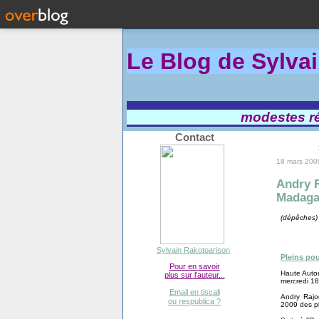
Le Blog de Sylva
modestes réf
Contact
18 mars 200
Andry R
Madaga
(dépêches)
Sylvain Rakotoarison
Pleins po
Pour en savoir
Haute Autor
plus sur l'auteur...
mercredi 18
Email en tiscali
Andry Rajoe
ou respublica ?
2009 des ple