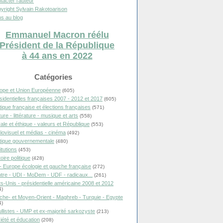
tacter l'auteur
yright Sylvain Rakotoarison
s au blog
Emmanuel Macron réélu
Président de la République
à 44 ans en 2022
Catégories
ope et Union Européenne
(605)
sidentielles françaises 2007 - 2012 et 2017
(605)
itique française et élections françaises
(571)
ure - littérature - musique et arts
(558)
ale et éthique - valeurs et République
(553)
iovisuel et médias - cinéma
(492)
itique gouvernementale
(480)
itutions
(453)
oire politique
(428)
- Europe écologie et gauche française
(272)
tre - UDI - MoDem - UDF - radicaux...
(261)
ts-Unis - présidentielle américaine 2008 et 2012
4)
che- et Moyen-Orient - Maghreb - Turquie - Egypte
4)
llistes - UMP et ex-majorité sarkozyste
(213)
iété et éducation
(208)