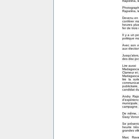
Rajoelina, 
Photograph
Rajoelina, 
Devenu en q
conférer ma
heures plu
fer de trois
Il y a un p
politique m
Avec son vi
aux électi
Jusqu'alors
des disc-jo
Lire aussi
Madagascar:
Clameur et 
Madagascar:
lire la su
communicati
publicitair
candidat du 
Andry Rajo
d'expérienc
municipale,
campagne.
De même, i
Gasy Vonon
Se présent
heurte trè
grandes vil
Marc Rava