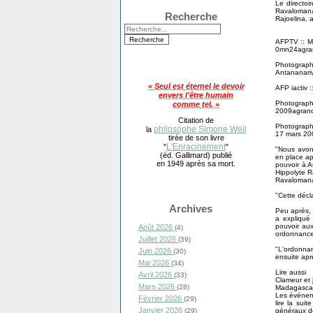
Le directoi
Ravalomana
Recherche
Rajoelina, 
AFPTV :: M
0mn24agra
Photogra
Antananari
« Seul est éternel le devoir
AFP iactiv 
envers l'être humain
Photograph
comme tel. »
2009agrand
Citation de
Photographe
philosophe Simone Weil
la
17 mars 20
tirée de son livre
L'Enracinement
"
"
"Nous avon
(éd. Gallimard) publié
en place ap
en 1949 après sa mort.
pouvoir à A
Hippolyte R
Ravaloman
"Cette décla
Archives
Peu après, 
a expliqué 
pouvoir aux 
Août 2026
(4)
ordonnance 
Juillet 2026
(39)
"L'ordonnan
Juin 2026
(30)
ensuite apr
Mai 2026
(34)
Lire aussi
Avril 2026
(33)
Clameur et 
Mars 2026
(28)
Madagascar:
Les événeme
Février 2026
(29)
lire la sui
Janvier 2026
généraux de
(29)