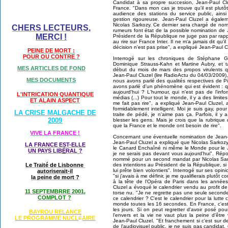
Candidat à sa propre succesion, Jean-Paul Cl
France. "Dans mon cas je trouve qu'il est plutôt
audience des stations du service public, ain
gestion rigoureuse. Jean-Paul Cluzel a égalem
Nicolas Sarkozy. Ce dernier sera chargé de no
CHERS LECTEURS,
rumeurs font état de la possible nomination de
MERCI !
Président de la République ne juge pas par rapp
au rire sur France Inter. Il ne m'a jamais dit qu'il
décision n'est pas prise", a expliqué Jean-Paul C
PEINE DE MORT :
POUR OU CONTRE ?
Interrogé sur les chroniques de Stéphane Gui
Dominique Strauss-Kahn et Martine Aubry, et 
MES ARTICLES DE FOND
début du mois de mars des propos virulents qu
Jean-Paul Cluzel (lire RadioActu du 04/03/2009), 
MES DOCUMENTS
nous avons parlé des qualités respectives de 
avons parlé d'un phénomène qui est évident : q
aujourd'hui ? L'humour, qui n'est pas de l'inf
L'INTRICATION QUANTIQUE
médias (...) Pour tout le monde, il y a des limit
ET ALAIN ASPECT
me fait pas rire", a expliqué Jean-Paul Cluzel
formidablement intelligent. Moi je suis gay, po
LA CRISE MALGACHE DE
traite de pédé, je n'aime pas ça. Parfois, il y
2009
blesser les gens. Mais je crois que la rubrique
que la France et le monde ont besoin de rire".
VIVE LA FRANCE !
Concernant une éventuelle nomination de Jea
Jean-Paul Cluzel a expliqué que Nicolas Sarkozy
LA FRANCE EST-ELLE
le Canard Enchaîné ni même le Monde pour le Jour
UN PAYS LIB
É
RAL ?
je ne serais pas devant vous aujourd'hui". Répon
nommé pour un second mandat par Nicolas Sark
des intentions au Président de la République, si c
Le Traité de Lisbonne
lui prête bien volontiers". Interrogé sur ses opi
autoriserait-il
"si j'avais à me définir, je me qualifierais plutôt
la peine de mort ?
à la tête de l'Opéra de Paris dans les années
Cluzel a évoqué le calendrier vendu au profit de 
11 SEPTEMBRRE 2001,
torse nu. "Je ne regrette pas une seule seconde
COMPLOT ?
ce calendrier ? C'est le calendrier pour la lutt
monde toutes les 16 secondes. En France, c'es
les jours. Si on peut regretter d'avoir posé 
BAYROU RELANCE
l'envers et la vie ne vaut plus la peine d'êt
LE PROGRAMME NU
CL
AIRE
É
Jean-Paul Cluzel. "Et franchement si c'est su
de l'audiovisuel public, je ne suis pas candida