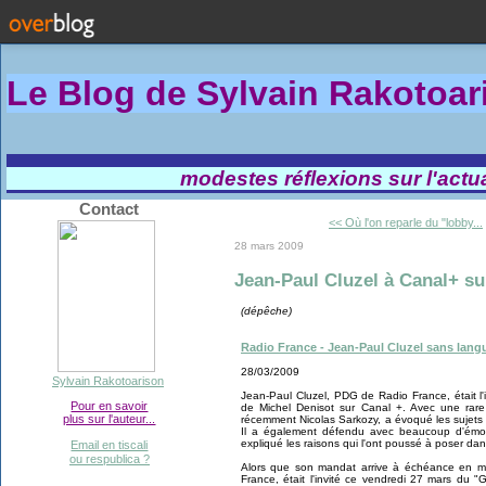
Le Blog de Sylvain Rakotoa
modestes réflexions sur l'actual
Contact
<< Où l'on reparle du "lobby...
28 mars 2009
Jean-Paul Cluzel à Canal+ su
(dépêche)
Radio France - Jean-Paul Cluzel sans lang
28/03/2009
Sylvain Rakotoarison
Jean-Paul Cluzel, PDG de Radio France, était l
Pour en savoir
de Michel Denisot sur Canal +. Avec une rare 
plus sur l'auteur...
récemment Nicolas Sarkozy, a évoqué les sujets 
Il a également défendu avec beaucoup d'émoti
expliqué les raisons qui l'ont poussé à poser dan
Email en tiscali
ou respublica ?
Alors que son mandat arrive à échéance en m
France, était l'invité ce vendredi 27 mars du 