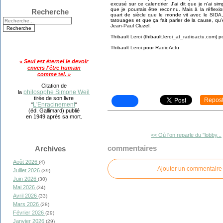
excusé sur ce calendrier. J'ai dit que je n'ai 
que je pourrais être reconnu. Mais à la réflexio
Recherche
quart de siècle que le monde vit avec le SIDA,
tatouages et que ça fait parler de la cause, qu'e
Jean-Paul Cluzel.
Thibault Leroi (thibault.leroi_at_radioactu.com) 
Thibault Leroi pour RadioActu
« Seul est éternel le devoir
envers l'être humain
comme tel. »
Citation de
philosophe Simone Weil
la
tirée de son livre
Repos
L'Enracinement
"
"
(éd. Gallimard) publié
en 1949 après sa mort.
<< Où l'on reparle du "lobby...
commentaires
Archives
Août 2026
(4)
Ajouter un commentaire
Juillet 2026
(39)
Juin 2026
(30)
Mai 2026
(34)
Avril 2026
(33)
Mars 2026
(28)
Février 2026
(29)
Janvier 2026
(29)