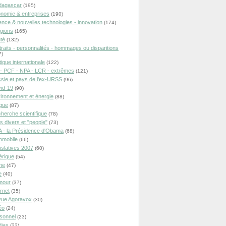
dagascar
(195)
nomie & entreprises
(190)
ence & nouvelles technologies - innovation
(174)
igions
(165)
té
(132)
traits - personnalités - hommages ou disparitions
7)
tique internationale
(122)
- PCF - NPA - LCR - extrêmes
(121)
sie et pays de l'ex-URSS
(96)
id-19
(90)
ironnement et énergie
(88)
ique
(87)
herche scientifique
(78)
ts divers et "people"
(73)
 - la Présidence d'Obama
(68)
omobile
(66)
islatives 2007
(60)
rique
(54)
ne
(47)
e
(40)
mour
(37)
ernet
(35)
ue Agoravox
(30)
éo
(24)
sonnel
(23)
ias
(22)