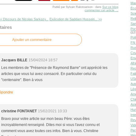
Ma
Sur ce blog
Publié par Sylvain Rakotoarison
-
dans
Éco
commenter cet article
…
Sci
Rel
< Discours de Nicolas Sarkozy...
Exécution de Saddam Hussein... >>
San
aires
Por
(12
Poli
Ajouter un commentaire
FN 
Rus
Cov
Env
Jacques BILLE
15/04/2024 18:57
Afr
Les membres de "Présence de Raymond Barre" ont apprécié les
Rec
articles que vous lui avez consacré. En particulier celui du
Fai
USA
"centenaire". Bien à vous
Aut
Lég
épondre
Amé
Chi
Asi
Hu
christine FONTANET
15/02/2021 10:33
Int
Bravo pour votre article sur mon beau Père: vous êtes
Rev
incroyablement renseigné. Dites moi si vous l'avez connu et
Vid
Per
comment vous avez toutes ces infos. Bien à vous. Christine
Méd