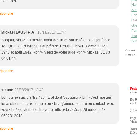
Fontanet
Nan
Sac
épondre
Fe
Out
Gre
Fon
Mickael LAUSTRIAT
16/11/2017 11:47
Ins
Bonjour, <br /> J'aimerais avoir des infos sur le rôle exact joué par
Sur
JACQUES GRUMBACH auprès de DANIEL MAYER entre juillet
Abonnez-
1940 et août 1942; <br /> Merci de votre aide.<br /> Mickael 01 73
Email
04 81 44
épondre
Petit
staune
23/08/2017 18:40
à tit
bonjour je suis un "fils " spirituel de d 'espagnat <br /> c'est moi qui
Du 0
lui ai obtenu le prix Templeton <br /> j'aimerai entrai en contact avec
au 0
vous<br /> je viens de lire votre article<br /> Jean Staune<br />
3 476
0607312013
Pages
Visit
épondre
Jour
(15 