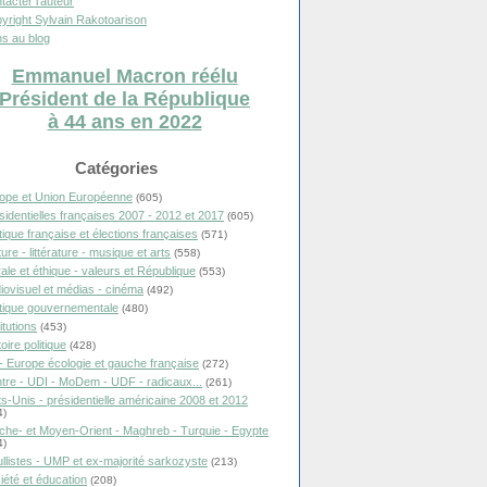
tacter l'auteur
yright Sylvain Rakotoarison
s au blog
Emmanuel Macron réélu
Président de la République
à 44 ans en 2022
Catégories
ope et Union Européenne
(605)
sidentielles françaises 2007 - 2012 et 2017
(605)
itique française et élections françaises
(571)
ure - littérature - musique et arts
(558)
ale et éthique - valeurs et République
(553)
iovisuel et médias - cinéma
(492)
itique gouvernementale
(480)
itutions
(453)
oire politique
(428)
- Europe écologie et gauche française
(272)
tre - UDI - MoDem - UDF - radicaux...
(261)
ts-Unis - présidentielle américaine 2008 et 2012
4)
che- et Moyen-Orient - Maghreb - Turquie - Egypte
4)
llistes - UMP et ex-majorité sarkozyste
(213)
iété et éducation
(208)