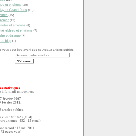
cy et environs
(20)
lay et Grand Paris
(18)
mmes
(15)
remer
(12)
noble et environs
(8)
tainebleau et environs
(7)
olite et étrange
(7)
 ce blog
(7)
vous pour être averti des nouveaux articles publiés.
es statistiques
re informatif uniquement.
7 février 2007
7 février 2012.
 articles publiés.
 vues : 836 623 (total).
eurs uniques : 452 415 (total).
née record : 17 mai 2011
372 pages vues).