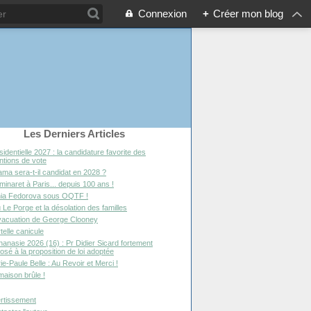
Connexion
+
Créer mon blog
Les Derniers Articles
sidentielle 2027 : la candidature favorite des
entions de vote
ma sera-t-il candidat en 2028 ?
minaret à Paris... depuis 100 ans !
ia Fedorova sous OQTF !
 Le Porge et la désolation des familles
vacuation de George Clooney
telle canicule
hanasie 2026 (16) : Pr Didier Sicard fortement
osé à la proposition de loi adoptée
ie-Paule Belle : Au Revoir et Merci !
maison brûle !
rtissement