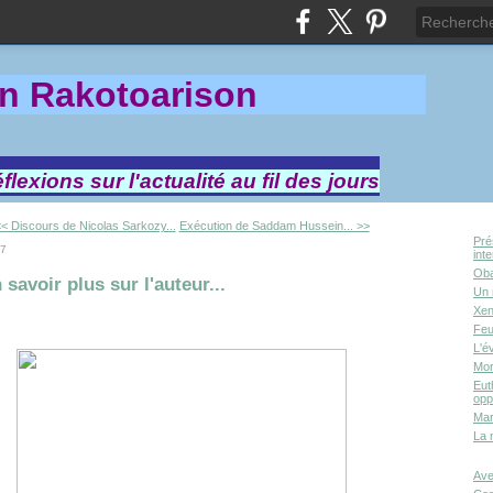
in Rakotoa
rison
lexions sur l'actualité au fil des jours
< Discours de Nicolas Sarkozy...
Exécution de Saddam Hussein... >>
Pré
07
int
Oba
 savoir plus sur l'auteur...
Un 
Xen
Feu
L'é
Mor
Eut
opp
Mar
La 
Ave