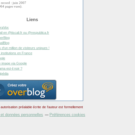
 record : juin 2007
964 pages vues).
Liens
raVox
il en @tiscali.fr ou @respublica.fr
erBlog
alBlog
s d'un million de visiteurs uniques !
 institutions en France
gle
 image via Google
ma est-il noir ?
ipédia
torisation préalable écrite de l'auteur est formellement
 et données personnelles
Préférences cookies