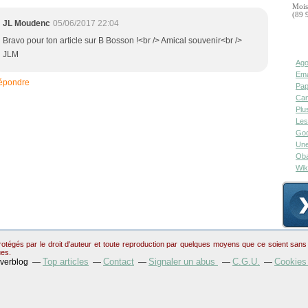
Mois
(89 
JL Moudenc
05/06/2017 22:04
Bravo pour ton article sur B Bosson !<br /> Amical souvenir<br />
JLM
Ago
Ema
épondre
Pap
Can
Plu
Les
Goo
Une
Oba
Wik
otégés par le droit d'auteur et toute reproduction par quelques moyens que ce soient sans au
ues.
Top articles
Contact
Signaler un abus
C.G.U.
Cookies
Overblog