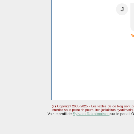
J
R
(c) Copyright 2005-2025 - Les textes de ce blog sont pr
interdite sous peine de poursuites judiciaires systématiq
Sylvain Rakotoarison
Voir le profil de
sur le portail 