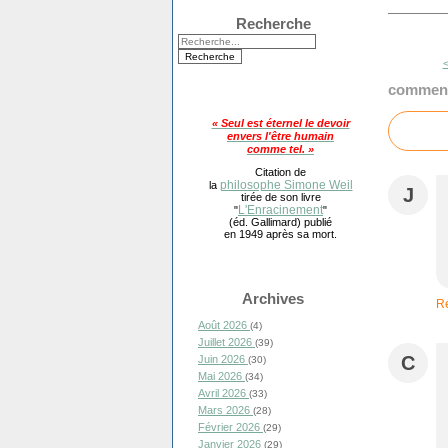
Recherche
<
comment
« Seul est éternel le devoir
envers l'être humain
comme tel. »
Citation de
philosophe Simone Weil
la
J
tirée de son livre
L'Enracinement
"
"
(éd. Gallimard) publié
en 1949 après sa mort.
Archives
R
Août 2026
(4)
Juillet 2026
(39)
C
Juin 2026
(30)
Mai 2026
(34)
Avril 2026
(33)
Mars 2026
(28)
Février 2026
(29)
Janvier 2026
(29)