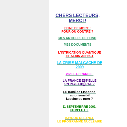
CHERS LECTEURS,
MERCI !
PEINE DE MORT :
POUR OU CONTRE ?
MES ARTICLES DE FOND
MES DOCUMENTS
L'INTRICATION QUANTIQUE
ET ALAIN ASPECT
LA CRISE MALGACHE DE
2009
VIVE LA FRANCE !
LA FRANCE EST-ELLE
UN PAYS LIB
É
RAL ?
Le Traité de Lisbonne
autoriserait-il
la peine de mort ?
11 SEPTEMBRRE 2001,
COMPLOT ?
BAYROU RELANCE
LE PROGRAMME NU
CL
AIRE
É