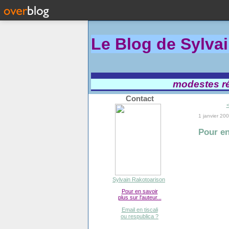
Le Blog de Sylva
modestes réf
Contact
<
1 janvier 20
Pour en
Sylvain Rakotoarison
Pour en savoir
plus sur l'auteur...
Email en tiscali
ou respublica ?