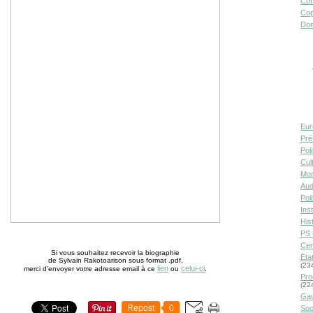
Con
Cop
Don
Eur
Pré
Pol
Cult
Mor
Aud
Pol
Inst
Hist
PS 
Cen
Si vous souhaitez recevoir la biographie
Éta
de Sylvain Rakotoarison sous format .pdf,
(23
lien
celui-ci
merci d'envoyer votre adresse email à ce
ou
.
Pro
(22
Gau
Repost
0
Soc