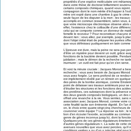
propriétés d'une espèce moléculaire ont métamorp
dans votre thèse de doctorat brillamment soutenue, 
certains composés chimiques, quand vous rejoint, s
compagnon dont le nom mérite d'échapper à l'oubli 
mère ont expié dans une chambre à gaz le crime d'
seule façon de les disputer à la mort ; les trava
accomplis en commun ressemblent, selon vous, à u
que votre microscope électronique observe alors 
effet, l'existence chez le colibacille d'une différ
celui qui se comporte comme un donneur de maté
femelle le receveur ? Pour reconstituer chacune d
devant rien ; vous allez, par exemple, jusqu'à pla
dont l'objet initial était de préparer les purées of
que vous définissez pudiquement en latin comme u
L'épreuve est dure, mais la peine ne sera pas pe
d'être un mystère pour devenir un outil, grâce auq
fonctions de la bactérie devient possible. Pendant
jubilation ; mais le démon de la recherche ne tarde
murmurer : un outil est fait pour qu'on s'en serve.
Et voici la minute cruciale : Jacques Monod a be
recherche ; vous avez besoin de Jacques Monod p
vous avez forgée. Le sens profond de ce rendez-vo
est implicitement révélé par un témoin en quelque
des pères de la bombe atomique, comme Einstein,
point de délaisser ses travaux antérieurs pour se 
d'étudier les structures et les fonctions des acide
des protéines, ces substances dont la présence es
des deux grands composés biologiques, un des c
offrait une revanche à la vie. Vous sentiez, sans v
association avec Jacques Monod, comme votre colla
cette finalité tacite son éminente dignité. En l'an d
on, le choix entre quatre-vingt-cinq chercheurs de
couronner votre équipe ? La réponse va loin ; le text
bon d'en écouter l'exorde, accessible au commun 
genre de gènes inconnus jusqu'ici, dont la fonctio
Quelques-uns de ces gènes régulateurs émettent 
d'autres gênes régulateurs ». La suite de cette cit
avenues nouvelles que vous avez percées, qu'il s'
conditions variées » ou d'un « principe vital pour