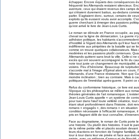
échapper. Encore inquiets des conséquences éve
fréquenté les Allemands restaient silencieux. Enc
aventure, ceux qui étaient revenus des camps de
qui s'étaient durement battus, au-dedans comme
parler. S'agitaient donc, surtout, certains de ceu
exploits qu'ils eussent voulu avoir accomplis. C'
guerre cherchant à émerger des passions politiq
qu'est arrivé le livre de Jean-Louis Curtis.
Le roman se déroule en France occupée, au pays b
cheval sur la ligne de démarcation. La guerre n'
adhésion politique, les habitants s'accommodent
d'hostilité à l'égard des Allemands qu'il leur fau
indifférente aux péripéties de la bataille qui se l
comme on trouve quelques collaborateurs. Mais d'
modérées et les passions plutôt contenues. Quan
Allemands quittent sans bruit la ville. Celle-ci ne
excès qui ont souvent accompagné la fin du cau
note tout juste un changement de municipalité,
voisins. Peu d'héroïsme. Beaucoup de turpitudes,
s'accorde mal à l'image d'Épinal alors en cours, 
Allemands, d'une France résistante. Non que Curt
moindre inclination ; bien au contraire. Mais à ca
politiques de l'immédiat après-guerre. Il peint ce q
Refus du conformisme historique, ce livre est auss
l'époque où les philosophes se mêlent aux romanc
théories générales de l'art romanesque. L'existe
Jean-Louis Curtis appelle « un système de contrai
pour tuer dans l'œuf toute velléité créatrice, tout
étant situé profondément dans l'histoire, doit r
romans « engagés », des romans « en situation »
condition nécessaire à l'efficacité romanesque, il
pris en flagrant délit de tout connaître, d'interven
Face au dogmatisme, le roman de Curtis porte le r
une histoire. Ou plutôt des histoires. Il suit le
de la même petite ville et placés soudain devan
leurs réactions en fonction de l'origine familiale,
tour à tour dans leur vie privée et face aux événe
peints, avec un mélange d'amour et de férocité, d