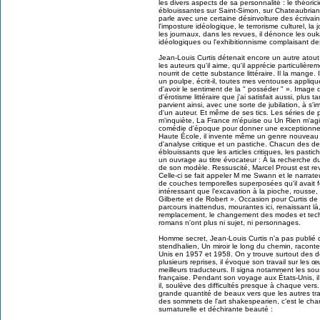
les divers aspects de sa personnalité : le théoricie
éblouissantes sur Saint-Simon, sur Chateaubriand,
parle avec une certaine désinvolture des écrivains q
l'imposture idéologique, le terrorisme culturel, 
les journaux, dans les revues, il dénonce les ou
idéologiques ou l'exhibitionnisme complaisant des
Jean-Louis Curtis détenait encore un autre atout
les auteurs qu'il aime, qu'il apprécie particulièreme
nourrit de cette substance littéraire. Il la mange. 
un poulpe, écrit-il, toutes mes ventouses appliqu
d'avoir le sentiment de la " posséder " ». Image 
d'érotisme littéraire que j'ai satisfait aussi, plus 
parvient ainsi, avec une sorte de jubilation, à s'i
d'un auteur. Et même de ses tics. Les séries de pa
m'inquiète, La France m'épuise ou Un Rien m'agite
comédie d'époque pour donner une exceptionnelle 
Haute École, il invente même un genre nouveau e
d'analyse critique et un pastiche. Chacun des deux
éblouissants que les articles critiques, les pas
un ouvrage au titre évocateur : À la recherche d
de son modèle. Ressuscité, Marcel Proust est re
Celle-ci se fait appeler M me Swann et le narrat
de couches temporelles superposées qu'il avait f
intéressant que l'excavation à la pioche, rousse, 
Gilberte et de Robert ». Occasion pour Curtis de
parcours inattendus, mourantes ici, renaissant là
remplacement, le changement des modes et techn
romans n'ont plus ni sujet, ni personnages.
Homme secret, Jean-Louis Curtis n'a pas publié 
stendhalien, Un miroir le long du chemin, raconte
Unis en 1957 et 1958. On y trouve surtout des d
plusieurs reprises, il évoque son travail sur les 
meilleurs traducteurs. Il signa notamment les sous-
française. Pendant son voyage aux États-Unis, il 
il, soulève des difficultés presque à chaque vers
grande quantité de beaux vers que les autres tra
des sommets de l'art shakespearien, c'est le cha
surnaturelle et déchirante beauté :