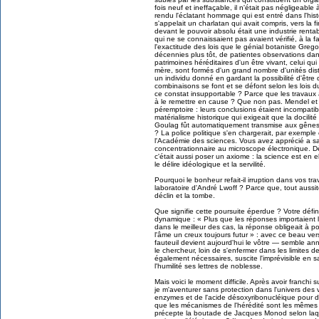
fois neuf et ineffaçable, il n'était pas négligeable
rendu l'éclatant hommage qui est entré dans l'hist
s'appelait un charlatan qui avait compris, vers la 
devant le pouvoir absolu était une industrie rent
qui ne se connaissaient pas avaient vérifié, à la f
l'exactitude des lois que le génial botaniste Greg
décennies plus tôt, de patientes observations dan
patrimoines héréditaires d'un être vivant, celui qui
mère, sont formés d'un grand nombre d'unités dist
un individu donné en gardant la possibilité d'êtr
combinaisons se font et se défont selon les lois d
ce constat insupportable ? Parce que les travaux 
à le remettre en cause ? Que non pas. Mendel et s
péremptoire : leurs conclusions étaient incompati
matérialisme historique qui exigeait que la docilit
Goulag fût automatiquement transmise aux gênes de 
? La police politique s'en chargerait, par exemple
l'Académie des sciences. Vous avez apprécié a sa j
concentrationnaire au microscope électronique. Dès 
c'était aussi poser un axiome : la science est en
le délire idéologique et la servilité.
Pourquoi le bonheur refait-il irruption dans vos tr
laboratoire d'André Lwoff ? Parce que, tout aussitôt
déclin et la tombe.
Que signifie cette poursuite éperdue ? Votre défin
dynamique : « Plus que les réponses importaient le
dans le meilleur des cas, la réponse obligeait à 
l'âme un creux toujours futur » : avec ce beau ver
fauteuil devient aujourd'hui le vôtre — semble 
le chercheur, loin de s'enfermer dans les limites de
également nécessaires, suscite l'imprévisible en sa
l'humilité ses lettres de noblesse.
Mais voici le moment difficile. Après avoir franchi su
je m'aventurer sans protection dans l'univers des
enzymes et de l'acide désoxyribonucléique pour 
que les mécanismes de l'hérédité sont les mêmes d
précepte la boutade de Jacques Monod selon laquel