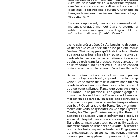
Sicé, maître incontesté de la médecine tropicale
que j'entends encore, vous dit en substance : «
deux ans ; c'est trop peu pour un futur chirurgi
Français libres sont maintenant chez eux à Beyro
vous attend. »
Sicé vous appréciait, mais vous connaissait mal. 
me suis-je engagé, mon Général ? À retourner en
artilleur, comme mon grand-père le général Franck.
médecins auxiliaires ; j'ai obéi. Cette f
ois, je suis prêt à désobéir. Au besoin, je déserte
va de soi que vous étiez sûr de ne pas être réduit
l'estime, Sicé se rappela qu'il était à la fois milita
qu'il avait lui-même désobéi en 1940 ? Pour vous p
médicale la moins enviable, en attendant de vous
quelques mois dans la brousse, vous y avez, entr
en le trépanant. Tant il est vrai que, si l'on est 
boîte crânienne sur le terrain qu'à la Faculté de B
Servir en étant prêt à recevoir la mort sans pouvoi
que vous l'ayez souhaité ; cependant, si lourde qu'
verser), cette façon de faire la guerre sans tuer c
conduite n'avait eu pour théâtres que le Fezzan, la 
que de votre vaillance. Parce que vous avez eu le 
de France, Terre promise », une grande gorgée d'
normande, les archives de l'ordre de la Libératio
mot est un des rares qu'on n'ose pas galvauder. 
offensive pour prendre à revers les troupes alle
son but ? Ouvrir la route de Paris. Nous y entrero
mérité que vous de remonter les Champs-Élysées 
Gaulle, les Champs-Élysées surpeuplés. Pourquoi
attaque de l'aviation vous a grièvement blessé, 
sur un lit d'hôpital, parce que vous savez qu'il vo
Sans doute, mais avant tout, parce qu'il y avait
librement choisi de renoncer pour autrui à l'essent
voiture, les traits crispés, le lieutenant B. geign
qui s'élargissait. Je lui souris. Il me regarde tri
blouson pour lui appliquer un pansement. Quand o