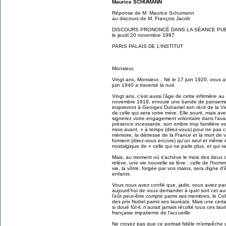
Maurice SCHUMANN
Réponse de M. Maurice Schumann
au discours de M. François Jacob
DISCOURS PRONONCÉ DANS LA SÉANCE PU
le jeudi 20 novembre 1997
PARIS PALAIS DE L’INSTITUT
Monsieur,
Vingt ans, Monsieur... Né le 17 juin 1920, vous a
juin 1940 a traversé la nuit.
Vingt ans, c’est aussi l'âge de cette infirmière a
novembre 1918, enroule une bande de pansemen
inspireront à Georges Duhamel son récit de la Vie
de celle qui sera votre mère. Elle sourit, mais ave
signerez votre engagement volontaire dans l'ava
présence incessante, son ombre trop familière vo
mois avant, « à temps (direz-vous) pour ne pas co
mémoire, la détresse de la France et la mort de 
forment (direz-vous encore) qu'un seul et mêm
nostalgique de « celle qui ne parle plus, et qui ra
Mais, au moment où s'achève le mois des deux de
relève, une vie nouvelle se lève : celle de l'hom
vie, la vôtre, forgée par vos mains, sera digne d
enfants.
Vous nous avez confié que, jadis, vous aviez parfo
aujourd'hui de vous demander à quel sort cet autr
l'eût peut-être compté parmi ses membres, le Col
des prix Nobel parmi ses lauréats. Mais une certa
si doué fût-il, n'aurait jamais récolté tous ces lau
française impatiente de l'accueillir.
Ne croyez pas que ce portrait fidèle m'empêche 