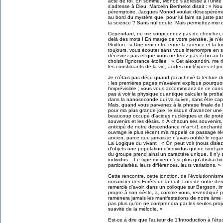
acte de foi. En somme, Monod s'adresse à l'unit
s'adresse à Dieu. Marcelin Berthelot disait : « N
péremptoire, Jacques Monod voulait désespérément
au bord du mystère que, pour lui faire sa juste par
la science ? Sans nul doute. Mais permettez-moi d'
Cependant, ne me soupçonnez pas de chercher, e
delà des mots ! En marge de votre pensée, je n'é
Guitton : « Une rencontre entre la science et la fo
toujours, vous écouter sans vous interrompre en
décevrez pas et que vous ne ferez pas écho au be
choisis l'ignorance étoilée ! » Cet alexandrin, me r
les constituants de la vie, acides nucléiques et pr
Je n'étais pas déçu quand j'ai achevé la lecture de 
: les premières pages m'avaient expliqué pourquoi
l'imprévisible ; vous vous accommodez de ce const
pas à voir la physique quantique calculer la probabi
dans la nanoseconde qui va suivre, sans être capa
Mais, quand vous parvenez à la phrase finale de 
pour ma plus grande joie, le risque d'avancer une 
beaucoup occupé d'acides nucléiques et de protéi
souvenirs et les désirs. » À chacun ses souvenirs,
anticipé de notre descendance m'a~t-i1 enchanté
ouvrage le plus récent m'a rappelé ce passage rév
ancien, parce que jamais je n'avais oublié le regar
La Logique du vivant : « On peut voir (nous disiez
d'objets une population d'individus qui ne sont
du groupe prend ainsi un caractère unique. Il n'y
individus... Le type moyen n'est plus qu'abstractio
particularités, leurs différences, leurs variations. »
Cette rencontre, cette jonction, de l'évolutionnis
romancier des Forêts de la nuit. Lors de notre dern
remercié d'avoir, dans un colloque sur Bergson, 
propre à son siècle, a, comme vous, revendiqué pou
ramènera jamais les manifestations de notre âme 
pas plus qu'on ne comprendra par les seules propr
suavité de la mélodie. »
Est-ce à dire que l'auteur de 1'Introduction à l'é