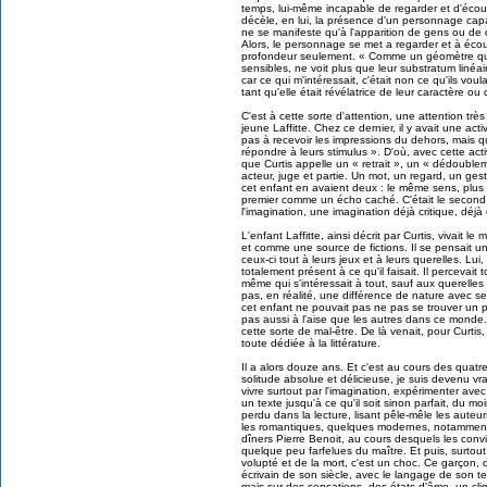
temps, lui-même incapable de regarder et d'écoute
décèle, en lui, la présence d'un personnage cap
ne se manifeste qu'à l'apparition de gens ou de 
Alors, le personnage se met a regarder et à écou
profondeur seulement. « Comme un géomètre qui,
sensibles, ne voit plus que leur substratum linéa
car ce qui m'intéressait, c'était non ce qu'ils voul
tant qu'elle était révélatrice de leur caractère ou 
C'est à cette sorte d'attention, une attention trè
jeune Laffitte. Chez ce dernier, il y avait une acti
pas à recevoir les impressions du dehors, mais q
répondre à leurs stimulus ». D'où, avec cette act
que Curtis appelle un « retrait », un « dédoublemen
acteur, juge et partie. Un mot, un regard, un ges
cet enfant en avaient deux : le même sens, plus u
premier comme un écho caché. C'était le second s
l'imagination, une imagination déjà critique, déjà
L'enfant Laffitte, ainsi décrit par Curtis, vivait 
et comme une source de fictions. Il se pensait un
ceux-ci tout à leurs jeux et à leurs querelles. Lui
totalement présent à ce qu'il faisait. Il percevait to
même qui s'intéressait à tout, sauf aux querelles
pas, en réalité, une différence de nature avec se
cet enfant ne pouvait pas ne pas se trouver un p
pas aussi à l'aise que les autres dans ce monde.
cette sorte de mal-être. De là venait, pour Curtis,
toute dédiée à la littérature.
Il a alors douze ans. Et c'est au cours des qua
solitude absolue et délicieuse, je suis devenu vrai
vivre surtout par l'imagination, expérimenter avec
un texte jusqu'à ce qu'il soit sinon parfait, du moi
perdu dans la lecture, lisant pêle-mêle les auteu
les romantiques, quelques modernes, notamment P
dîners Pierre Benoit, au cours desquels les convi
quelque peu farfelues du maître. Et puis, surtout
volupté et de la mort, c'est un choc. Ce garçon,
écrivain de son siècle, avec le langage de son t
mais sur des sensations, des états d'âme, un clima