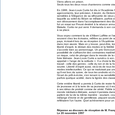
Viens allons en prison.
Seuls tous les deux nous chanterons comme oise
En 1986, Jean-Louis Curtis fut élu à l'Académie f
agencements, leur précision, il devint, du Diction
sensibles à l'élégance de sa silhouette de vieux
laquelle au soleil du Béarn se mêlaient, parfois
son dévouement dans l'accomplissement des tâc
fut un essai sur Proust destiné à la séance annu
Malade, Curtis ne put venir. Il demanda à son con
à sa place.
Vous voyez comment la vie d'Albert Laffitte et l
souvent chez les écrivains, mêlées au point de 
pays, écrivait-il lors de sa réception à l'Académi
dans mon œuvre. Mais on y trouve, peut-être, le
liberté d'esprit, le dédain des modes et la fidé
s'accorde bien au personnage. Un prix Goncourt à
possibilité de s'affranchir des contraintes matérie
un risque, celui de plonger dans le monde de la 
foire littéraire. Jean-Louis Curtis a survécu à son 
appelait « l'ange de la solitude ». Il a choisi la li
travail ; celle des genres ; celle du ton et de la fo
sourire. Liberté d'esprit aussi, vis-à-vis de tous
modes intellectuelles. Ce qui se traduisait par u
qu'il est bon de suivre, de tous les endroits où il
l'écart du prêt-à-écrire, s'en tenant à sa sensibil
parfois quelque acidité, dans la lignée des class
Cette entière liberté a permis à Curtis de rester fi
de jeunesse et à la terre de sa jeunesse où il revi
à ses idées de probité comme de vérité. Fidèle à s
monde médiatico-littéraire, autant il persista dan
parlent de lui de la même manière : souriant, cou
mélange d'ironie et de gentillesse, piquant soud
reflétaient l'un l'autre. Quel achèvement pour un 
Réponse au discours de réception de M. Fran
Le 20 novembre 1997