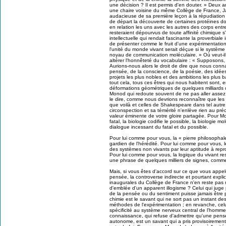
une décision ? Il est permis d'en douter. » Deux 
une chaire voisine du même Collège de France, J
audacieuse de sa première leçon à la répudiation
de départ la découverte de certaines protéines don
en relation les uns avec les autres des corps entr
resteraient dépourvus de toute affinité chimique s'
intellectuelle qui rendait fascinante la proverbial
de présenter comme le fruit d'une expérimentation 
l'unité du monde vivant serait déçue si le système
noyau de communication moléculaire. » Où veut-il 
altérer l'honnêteté du vocabulaire : « Supposons, 
Aurions-nous alors le droit de dire que nous conna
pensée, de la conscience, de la poésie, des idées
projets les plus nobles et des ambitions les plus 
tout cela, tous ces êtres qui nous habitent sont, e
déformations géométriques de quelques milliards d
Monod qui redoute souvent de ne pas aller assez l
le dire, comme nous devrions reconnaître que les 
que voilà et celles de Shakespeare dans tel autre
circonspection et sa témérité n'enlève rien au pré
valeur éminente de votre gloire partagée. Pour M
fatal, la biologie codifie le possible, la biologie 
dialogue incessant du fatal et du possible.
Pour lui comme pour vous, la « pierre philosophale
gardien de l'hérédité. Pour lui comme pour vous, l
des systèmes non vivants par leur aptitude à repr
Pour lui comme pour vous, la logique du vivant r
une phrase de quelques milliers de signes, comm
Mais, si vous êtes d'accord sur ce que vous appel
pensée, la controverse indirecte et pourtant expli
inaugurales du Collège de France n'en reste pas
d'emblée d'un apparent illogisme ? Celui qui juge 
de la pensée ou du sentiment puisse jamais être 
chimie est le savant qui ne sort pas un instant des
méthodes de l'expérimentation ; en revanche, celui 
spécificité au système nerveux central de l'homm
connaissance, qui refuse d'admettre qu'une pensé
autonome, est un savant qui a pris provisoirement