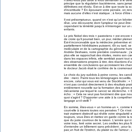
n'avez-vous pas tardé à vous demander si le dé
principe que la régulation bactérienne, sans jamai
définitives est révolu. Est-ce à dire que toute la
d'incertitude ? En épousant votre pensée, on renco
mais aucune d'elles n'est statique ; à force d'être 
Il est présomptueux, quand on n'est qu'un béotien
rêve, une découverte dont l'ampleur ne peut êtr
cependant la témérité jusqu'à m'interroger sur un 
enfants.
Le prix Nobel des trois « pastoriens » est encore te
de croire qu'il pourrait bien, un jour, mériter plei
Est-il inconcevable que la médecine préventive e
partiellement héréditaires puissent, tôt ou tard, se
moléculaire et de la cartographie du génome humai
Andrée Deshaies, notre première cosmonaute ; j'
plus elle se rapprochait des étoiles, moins son cœ
dans les espaces infinis, elle semblait avant tou
des observations propres à tirer, des réactions d'
ensemble de conclusions qui accroissent les chan
le docteur Jacob était le confrère de la cosmonau
Le choix du jury suédois à peine connu, les canc
dire : merci. Parmi tous les témoignages recueillis
encore, celui qui vous est venu de Stockholm : « S
n'ont pas conduit directement à des résultats prat
entièrement nouvelle sur la formation des gènes et
mécanisme par lequel le cancer se déclenche. » Et
écho : « Cela ne veut pas forcément dire que nou
quoi s'agit-il ? D'apporter une aide à la compréhe
langage a-t-il vieilli ?
En somme, êtes-vous « un homme-un », comme le
court-elle à travers toutes vos pensées ? Ce n'est
trait vraiment distinctif qui révèle votre singularité 
toujours, vous êtes et mettez en garde contre la 
que du juste courroux de la raison. L'année qui s
votre insu, livré votre secret. Les oreilles les plus
d'entendre un bêlement sans précédent ; pour la p
pas un fruit de l'instinct, du plaisir ou de l'amour