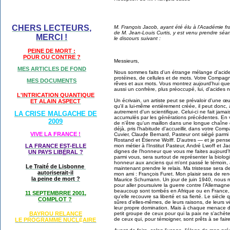
CHERS LECTEURS,
M. François Jacob, ayant été élu à l’Académie fra
de M. Jean-Louis Curtis, y est venu prendre séa
MERCI !
le discours suivant :
PEINE DE MORT :
POUR OU CONTRE ?
Messieurs,
MES ARTICLES DE FOND
Nous sommes faits d'un étrange mélange d'acide
protéines, de cellules et de mots. Votre Compagn
MES DOCUMENTS
rêves et aux mots. Vous montrez aujourd'hui que, 
aussi un confrère, plus préoccupé, lui, d'acides n
L'INTRICATION QUANTIQUE
Un écrivain, un artiste peut se prévaloir d'une œ
ET ALAIN ASPECT
qu'il a lui-même entièrement créée, il peut donc, à
autrement d'un scientifique. Celui-ci ne fait jam
LA CRISE MALGACHE DE
accumulés par les générations précédentes. En vo
2009
de n'être qu'un maillon dans une longue chaîne
déjà, pris l'habitude d'accueillir, dans votre Comp
VIVE LA FRANCE !
Cuvier, Claude Bernard, Pasteur ont siégé parmi
Rostand et Étienne Wolff. D'autres — et je pense
mon métier à l'Institut Pasteur, André Lwoff et
LA FRANCE EST-ELLE
dignes de l'honneur que vous me faites aujourd'h
UN PAYS LIB
É
RAL ?
parmi vous, sera surtout de représenter la biolog
honneur aux anciens qui m'ont passé le témoin, a
Le Traité de Lisbonne
maintenant prendre le relais. Ma tristesse sera de
autoriserait-il
mon ami : François Furet. Mon plaisir sera de re
la peine de mort ?
Maurice Schumann. Un jour de juin 1940, nou
pour aller poursuivre la guerre contre l'Allemagn
beaucoup sont tombés en Afrique ou en France, 
11 SEPTEMBRRE 2001,
qu'elle recouvre sa liberté et sa fierté. Le siècle
COMPLOT ?
sûres d'elles-mêmes, de leurs raisons, de leurs 
leur propre domination. Mais à chaque menace d'
petit groupe de ceux pour qui la paix ne s'achète 
BAYROU RELANCE
de ceux qui, pour témoigner, sont prêts à se fair
LE PROGRAMME NU
CL
AIRE
É