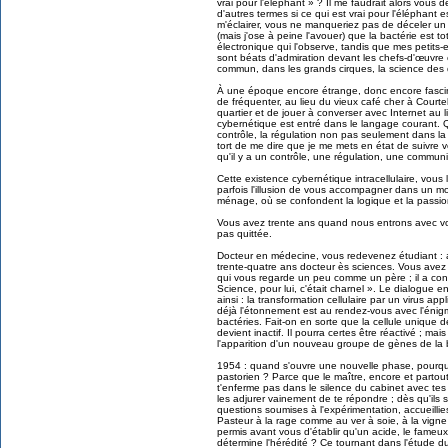
vrai pour l'éléphant » ? Il me faudrait alors vous 
d'autres termes si ce qui est vrai pour l'éléphant e
m'éclairer, vous ne manqueriez pas de déceler un
(mais j'ose à peine l'avouer) que la bactérie est t
électronique qui l'observe, tandis que mes petits
sont béats d'admiration devant les chefs-d'œuvr
commun, dans les grands cirques, la science des d
À une époque encore étrange, donc encore fascina
de fréquenter, au lieu du vieux café cher à Court
quartier et de jouer à converser avec Internet au l
cybernétique est entré dans le langage courant. Q
contrôle, la régulation non pas seulement dans la 
tort de me dire que je me mets en état de suivre vo
qu'il y a un contrôle, une régulation, une communic
Cette existence cybernétique intracellulaire, vous
parfois l'illusion de vous accompagner dans un mo
ménage, où se confondent la logique et la passio
Vous avez trente ans quand nous entrons avec v
pas quittée.
Docteur en médecine, vous redevenez étudiant : ap
trente-quatre ans docteur ès sciences. Vous avez 
qui vous regarde un peu comme un père ; il a conq
Science, pour lui, c'était charnel ». Le dialogue 
ainsi : la transformation cellulaire par un virus app
déjà l'étonnement est au rendez-vous avec l'éni
bactéries. Fait-on en sorte que la cellule unique de 
devient inactif. Il pourra certes être réactivé ; mais
l'apparition d'un nouveau groupe de gènes de la 
1954 : quand s'ouvre une nouvelle phase, pourquoi
pastorien ? Parce que le maître, encore et partou
t'enferme pas dans le silence du cabinet avec tes 
les adjurer vainement de te répondre ; dès qu'ils 
questions soumises à l'expérimentation, accueilli
Pasteur à la rage comme au ver à soie, à la vigne
permis avant vous d'établir qu'un acide, le fame
détermine l'hérédité ? Ce tournant dans l'étude du