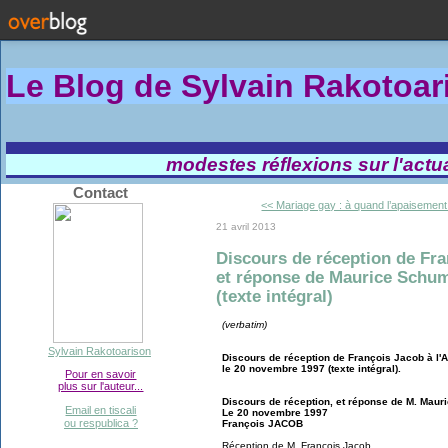
Le Blog de Sylvain Rakotoa
modestes réflexions sur l'actual
Contact
<< Mariage gay : à quand l’apaisement.
21 avril 2013
Discours de réception de Fr
et réponse de Maurice Schu
(texte intégral)
(verbatim)
Sylvain Rakotoarison
Discours de réception de François Jacob à l
le 20 novembre 1997 (texte intégral).
Pour en savoir
plus sur l'auteur...
Discours de réception, et réponse de M. Mau
Email en tiscali
Le 20 novembre 1997
ou respublica ?
François JACOB
Réception de M. François Jacob