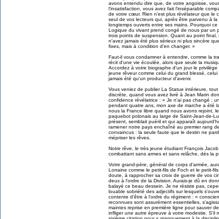
avons entendu dire que, de votre angoisse, vous 
l'insatisfaction, vous avez fait l'inséparable co
de votre cœur. Rien n'est plus révélateur que le 
seul de vos lecteurs qui, après être parvenu à la 
longtemps ouverts entre ses mains. Pourquoi c
Logique du vivant prend congé de nous par un poi
trois points de suspension. Quant au point final, 
n'avez jamais été plus sérieux ni plus sincère que
fixes, mais à condition d'en changer. »
Faut-il vous condamner à entendre, comme la tradi
récit d'une vie écoulée, alors que seule la musi
Accordez à votre biographe d'un jour le privilège
jeune rêveur comme celui du grand blessé, celu
jamais été qu'un producteur d'avenir.
Vous veniez de publier La Statue intérieure, tout 
discrète, quand vous avez livré à Jean Marin do
confidence révélatrice : « Je n'ai pas changé ; u
pendant quatre ans, mon axe de marche a été la
nous la France libre quand nous avons rejoint, l
paquebot polonais au large de Saint-Jean-de-Lu
présent, semblait puéril et qui apparaît aujourd'
ramener notre pays enchaîné au premier rang des
convaincus : la seule faute que le destin ne pa
mépriser les rêves.
Notre rêve, le très jeune étudiant François Jacob
combattant sans armes et sans relâche, dès la p
Votre grand-père, général de corps d'armée, aurai
Lorraine comme le petit-fils de Foch et le petit-fil
doute, à rapprocher sa croix de guerre de vos cin
deux à l'ordre de la Division. Aurais-je dû en don
balayé ce beau dessein. Je ne résiste pas, cepen
louable sobriété des adjectifs sur lesquels s'ouvr
contente d'être à l'ordre du régiment : « conscie
reconnues sont assurément essentielles, s'agissa
maintes reprise en première ligne pour sauver des
infliger une autre épreuve à votre modestie. S'il 
sixième citation pour « manquement à la discipl