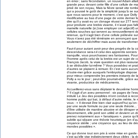
en émoi ; sans fécondation, un nouvel Adam allait-
grande peur, devant cette fille d'une cellule de 
privé de son noyau. Mais la fièvre serait vite tom
qui a poussé le goût de la simplicité jusqu'à se su
que nous savons pour le moment, c'est que Dolly v
modificative au bas d'une page de votre dernier li
dire qu'il y avait eu un clonage réussi sur 277 ten
pour produire une brebis vivante, il n'avait pas fall
mamelle naturelle (si j'ose employer cet adjectif) 
cellules souches qui servent au renouvellement de
retenue, qu'il s'agit bien d'une cellule prélevée 
Vous n'avez pas été téméraire en annonçant que l'
seulement de déchiffrer mais aussi de transformer
Faut-il pour autant avoir peur des progrès de la c
descendance sera-t-il celui des apprentis sorciers 
tranquille, vous pourchassez ses fantasmes. Pou
l'homme après celui de la brebis est un sujet de c
François Jacob, la vraie question est plus rassuran
à se dédoubler lui-même ? Vous possédez et prati
d'autres se plaisent à remuer. Et c'est sans auc
d'outre-mer grâce auxquels l'embryologie dispose
pour mieux comprendre les premiers instants de l
Polly a vu le jour ; peut-être pourrait-elle, grâce 
vivante, productrice de médicaments.
Accueillerez-vous sans déplaisir le deuxième homm
? Il s'agit d'un aveu personnel : six pages de l'es
intitulé Le Jeu des possibles m'ont conduit à recon
homme public qui bat, à défaut d'autre mérite, le 
vous : « Il devrait être bien clair aujourd'hui qu'o
par une seule formule ou par une seule théorie...
d'être utilisée de manière abusive et de déraper ve
discernement, elle perd son utilité et devient un 
prenez notamment aux « fanatiques », parce qu'ils
subtile qui sépare une théorie heuristique (en d'a
croyance stérile ; une croyance qui, au lieu de déc
mondes possibles ».
Ce qui donne tout son prix à votre mise en garde 
c'est qu'elle vise indistinctement deux cibles : la