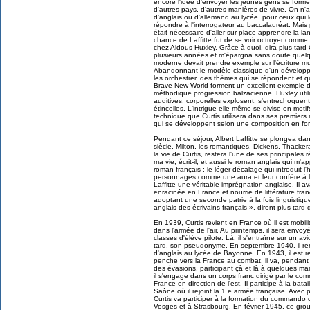
encore l'idée d'envoyer les jeunes gens se former 
d'autres pays, d'autres manières de vivre. On n
d'anglais ou d'allemand au lycée, pour ceux qui le
répondre à l'interrogateur au baccalauréat. Mais p
était nécessaire d'aller sur place apprendre la la
chance de Laffitte fut de se voir octroyer comm
chez Aldous Huxley. Grâce à quoi, dira plus tard Cu
plusieurs années et m'épargna sans doute quelq
moderne devait prendre exemple sur l'écriture mus
Abandonnant le modèle classique d'un développemen
les orchestrer, des thèmes qui se répondent et q
Brave New World forment un excellent exemple d'un
méthodique progression balzacienne, Huxley util
auditives, corporelles explosent, s'entrechoquen
étincelles. L'intrigue elle-même se divise en moti
technique que Curtis utilisera dans ses premiers
qui se développent selon une composition en fo
Pendant ce séjour, Albert Laffitte se plongea dans 
siècle, Milton, les romantiques, Dickens, Thacke
la vie de Curtis, restera l'une de ses principales
ma vie, écrit-il, et aussi le roman anglais qui m'
roman français : le léger décalage qui introduit l
personnages comme une aura et leur confère à la 
Laffitte une véritable imprégnation anglaise. Il a
enracinée en France et nourrie de littérature fran
adoptant une seconde patrie à la fois linguistique, 
anglais des écrivains français », diront plus tard 
En 1939, Curtis revient en France où il est mobilis
dans l'armée de l'air. Au printemps, il sera env
classes d'élève pilote. Là, il s'entraîne sur un av
tard, son pseudonyme. En septembre 1940, il re
d'anglais au lycée de Bayonne. En 1943, il est re
penche vers la France au combat, il va, pendant 
des évasions, participant çà et là à quelques ma
il s'engage dans un corps franc dirigé par le c
France en direction de l'est. Il participe à la bat
Saône où il rejoint la 1 e armée française. Avec 
Curtis va participer à la formation du commando 
Vosges et à Strasbourg. En février 1945, ce grou