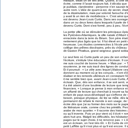
masqué, disait un de ses amis. Quand, à côté de 
écrire, comme il l'avait toujours fait, il décida que
je publiais, clandestine : personne n'en saurait r
autre nom. L'idée de quant-à-soi, de secret, éta
de la dissimulation, mais par volonté farouche d
y avait là un rien de morbidezza ». C'est ainsi que c
est devenu Jean-Louis Curtis. Dans ses ouvrages, 
dans un ou deux livres dans lesquels il parle de C
devenu Curtis. Dont s'est formé, peu à peu, l'écr
La petite ville où se déroulent les principaux épi
les Pyrénées-Atlantiques, la ville natale d'Albert L
enracinée dans la terre du Béarn. Son père était 
nettement plus âgés que lui. Il fut élevé en peti
heureuse. Les études commencées à l'école prima
collège des prêtres diocésains, près du château
dit Gaston Phœbus, grand seigneur, grand soldat,
Le seul livre où Curtis parle un peu de son enf
l'écriture, s'intitule Une éducation d'écrivain. I
me suis couché de bonne heure. » Mais par : « 
souvienne, je me suis tracé des lignes de conduit
Et il poursuit : « Le zèle avec lequel j'élabore ces 
donnent au moment où je les conçois... n'ont d
réaliser et les remords ultérieurs en constatant 
il me semble bien que, avant Jean-Louis Curtis, Albe
écrivain. Que, dès son enfance, il se soit senti, 
il a été atteint d'une boulimie de lecture que te
financiers. « Lorsque je pense à mon enfance et
un affamé de lecture qui cherchait à nourrir sa 
enfant de pays sous-développé qui s'efforce de su
besoin, presque physique, de lire se mêle, dès la 
permanent de refaire le monde à son usage, de l'i
écrire dès que j'ai su former des mots sur le pap
de littérature orale, comme chez les primitifs. Pen
arabe de mon quartier. » Il raconte des histoires
ou qu'il invente. Puis un jour vient où il écrit « r
alors huit ans. Malgré les difficultés, les hésitatio
pages sur le sujet choisi, il ne renonce pas. « L'é
est un écrivain, on l'est très tôt. » Et Curtis de s
petit Laffitte qu'il n'est plus et qu'il est encore. I