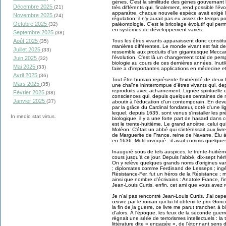
gènes. C'est la similitude des gènes gouvernan
Décembre 2025
(21)
très différents qui, finalement, rend possible l'é
apparaître, chaque nouvelle espèce avait exigé
Novembre 2025
(24)
régulation, il n'y aurait pas eu assez de temps pou
Octobre 2025
paléontologie. C'est le bricolage évolutif qui p
(32)
en systèmes de développement variés.
Septembre 2025
(38)
Tous les êtres vivants apparaissent donc consti
Août 2025
(35)
manières différentes. Le monde vivant est fait d
Juillet 2025
(33)
ressemble aux produits d'un gigantesque Meccan
l'évolution. C'est là un changement total de per
Juin 2025
(32)
biologie au cours de ces dernières années. Inuti
Mai 2025
(33)
faire a d'importantes applications en médecine et
Avril 2025
(36)
Tout être humain représente l'extrémité de deux 
Mars 2025
(35)
une chaîne ininterrompue d'êtres vivants qui, dep
reproduits avec acharnement. Lignée spirituelle et
Février 2025
(38)
consciences qui, depuis quelques centaines de m
Janvier 2025
(37)
aboutir à l'éducation d'un contemporain. En de
par la grâce du Cardinal fondateur, doté d'une li
lequel, depuis 1635, sont venus s'installer les 
In medio stat virtus.
biologique, il y a une forte part de hasard dans c
est le trente-huitième. Le grand ancêtre, celui 
Moléon. C'était un abbé qui s'intéressait aux livr
de Marguerite de France, reine de Navarre. Élu 
en 1636. Motif invoqué : il avait commis quelque
Inauguré sous de tels auspices, le trente-huitiè
cours jusqu'à ce jour. Depuis l'abbé, dix-sept hér
On y relève quelques grands noms d'origines var
; diplomates comme Ferdinand de Lesseps ; ingé
Résistance-Fer, fut un héros de la Résistance ;
ainsi que nombre d'écrivains : Anatole France, l
Jean-Louis Curtis, enfin, cet ami que vous avez
Je n'ai pas rencontré Jean-Louis Curtis. J'ai ce
œuvre par le roman qui lui fit obtenir le prix Gonc
la fin de la guerre, ce livre me parut trancher, à b
d'alors. À l'époque, les feux de la seconde guerr
régnait une série de terrorismes intellectuels : la
littérature dite « engagée », de l'étonnant sens d