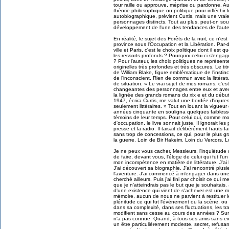
tour raille ou approuve, méprise ou pardonne. 
théorie philosophique ou politique pour infléchir 
autobiographique, prévient Curtis, mais une vraie 
personnages distincts. Tout au plus, peut-on soup
développement de l'une des tendances de l'aute
En réalité, le sujet des Forêts de la nuit, ce n'es
province sous l'Occupation et la Libération. Par-d
ville et Paris, c'est le choix politique dont il est
les ressorts profonds ? Pourquoi celui-ci s'engag
? Pour l'auteur, les choix politiques ne représent
originelles très profondes et très obscures. Le t
de William Blake, figure emblématique de l'instinc
de l'inconscient. Rien de commun avec la littér
de situation. « Le vrai sujet de mes romans, c'est
changeantes des personnages entre eux et avec le
la lignée des grands romans du xix e et du début 
1947, écrira Curtis, me valut une bordée d'injure
seulement littéraires. » Tout en louant la vigueur d
années cinquante en souligna quelques faiblesses
témoins de leur temps. Pour celui qui, comme mo
d'occupation, le livre sonnait juste. Il ignorait l
presse et la radio. Il taisait délibérément hauts fai
sans trop de concessions, ce qui, pour le plus gr
la guerre. Loin de Bir Hakeim. Loin du Vercors. L
Je ne peux vous cacher, Messieurs, l'inquiétude qu
de faire, devant vous, l'éloge de celui qui fut l'u
mon incompétence en matière de littérature. J'ai
J'ai découvert sa biographie. J'ai rencontré plusi
l'aventure. J'ai commencé à m'engager dans une dir
cherché ailleurs. Puis j'ai fini par choisir ce qui 
que je n'atteindrais pas le but que je souhaitais. 
d'une existence qui vient de s'achever est une 
mémoire, aucun de nous ne parvient à restituer l
plénitude ce qui fut l'événement ou la scène, ou 
dans sa complexité, dans ses fluctuations, les tr
modifient sans cesse au cours des années ? Surt
n'a pas connue. Quand, à tous ses amis sans ex
un être particulièrement modeste, secret, refusant 