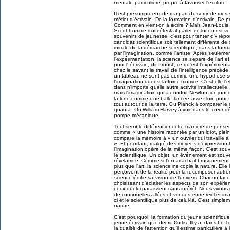
mentale particulière, propre à favoriser l'écriture.
Il est présomptueux de ma part de sortir de mes s
métier d'écrivain. De la formation d'écrivain. De 
Comment en vient-on à écrire ? Mais Jean-Louis C
Si cet homme qui détestait parler de lui en est ve
souvenirs de jeunesse, c'est pour tenter d'y répo
candidat scientifique soit tellement différente de
initiale de la démarche scientifique, dans la for
par l'imagination, comme l'artiste. Après seulemen
l'expérimentation, la science se sépare de l'art et
pour l' écrivain, dit Proust, ce qu'est l'expérimen
chez le savant le travail de l'intelligence précèd
un tableau ne sont pas comme une hypothèse scie
l'imagination qui est la force motrice. C'est elle 
dans n'importe quelle autre activité intellectuell
mais l'imagination qui a conduit Newton, un jour
la lune comme une balle lancée assez loin pour t
tout autour de la terre. Ou Planck à comparer le
quanta. Ou William Harvey à voir dans le cœur 
pompe mécanique.
Tout semble différencier cette manière de penser
comme « une histoire racontée par un idiot, plei
compare la mémoire à « un ouvrier qui travaille à 
». Et pourtant, malgré des moyens d'expression trè
l'imagination opère de la même façon. C'est sou
le scientifique. Un objet, un événement est souv
révélatrice. Comme si l'on arrachait brusquement 
plus que l'art, la science ne copie la nature. Ell
perçoivent de la réalité pour la recomposer autr
science édifie sa vision de l'univers. Chacun fa
choisissant d'éclairer les aspects de son expérien
ceux qui lui paraissent sans intérêt. Nous vivo
de continuelles allées et venues entre réel et imagi
ci et le scientifique plus de celui-là. C'est simp
nature.
C'est pourquoi, la formation du jeune scientifiqu
jeune écrivain que décrit Curtis. Il y a, dans L
la qualité de l'attention qu'il estime particulière à l'