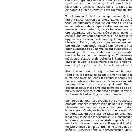
domination qui, dès leur rencontre, s'installe entr
», elle avait « barre sur lui », elle « le dominait
modifient. L'humiliation passe de l'un à l'autre. 
de camp. En fin de compte, c'est l'homme qui fini
Tout le roman s'articule sur les questions : Qui do
tuera ? La conclusion est féroce. La vie à deux é
vivre, de surmonter la hantise du temps qui s'éco
échec, relèvent de la capacité d'accouplement d
femme jeune et belle qui, par sa faute et par une
oppressantes, ruine sa vie, crée chez le lecteur 
est ici à son meilleur pour raconter une histoire a
apporte la conclusion, à la fois psychologique et
histoire. « J'ai vu, dit-il, des quantités de coupl
demeuraient ensemble, malgré une évidente incompa
qui n'auraient pas dû normalement durer dix jours
davantage. J'ai vu des laideronnes ou des idiote
dominer férocement, le domestiquer. Et, inverseme
médiocres, s'attacher de belles et brillantes jeu
dans un couple, c'est le moins bon qui l'emporte su
doué, le plus pauvre sur le plus riche moralement, 
Rien à ajouter, sinon le regard calme et chargé 
; l'art et la finesse avec lesquels il montre l'un d
la maîtrise avec laquelle il fait couler le temps 
Le récit s'étale sur trente ans. L'intensité dram
au long à l'un de ses passe-temps favoris. Tout en
climats sociaux et les ambiances morales des déc
brèves, mais violentes offensives contre certaine
snobisme, la bêtise, l'hypocrisie du siècle.
Le monde de Jean-Louis Curtis est donc assez so
emporter par ses instincts les plus bas. Heureuse
: la littérature. Il est sauvé par Proust, par Sha
lecture, pour Curtis, se fait le crayon à la main.
contente pas du pur plaisir de l'attente romanes
leçons sur le métier, la technique, le « comment c'
le pouvoir de créer un climat. Autant qu'à la subst
respiration, à son ordonnance. Il apprend à faire l
tel livre et moins tel autre. En même temps que l'
littéraire. C'est peut-être là, dans la critique, qu