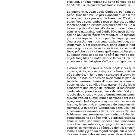
plus tard, on l'interrogeait sur cette période de
habituelle : « J'ai fait comme tout le monde. »
La guerre finie, Jean-Louis Curtis va, pendant 
lycée. Mais très vite, le prix Goncourt et ses re
entièrement à sa passion : la littérature. C'est d
parler. Vous comprendrez mon embarras. Le phys
répètent pour en extraire des phénomènes. Le biol
beaucoup de difficultés, d'extraire du vivant des 
comme le naturaliste qui étudie l'évolution du mon
sait ne pouvoir ni répéter ni retrouver. Le romanc
pouvoir se répéter, ne sont pour la plupart jamais
c'est à susciter en nous cette excitation que, dan
lendemain. C'est l'expectative, dans laquelle no
vérité à quoi il vise. Pour mimer la vie, il inven
lieux, précise des incidents qu'il tente de lier p
du roman vient se disposer à côté du monde réel, 
objets tangibles de notre monde familier. Or le tr
physicien et le biologiste s'efforcent soigneuseme
L'œuvre de Jean-Louis Curtis se déploie sur que
romans, récits, articles, critiques de livres, crit
très élaborés. « Je ne peux concevoir d'œuvre litté
d'écrire un livre qu'après en avoir établi le pla
j'écris la première phrase d'un roman, je connais la
tracer les plans de villes imaginaires. Il évite les
conservant une marge de fantaisie, d'imprévisibl
d'éducation, plans de vie, plans de ville c'est pou
rebelle des choses ». Les premiers romans prenne
suivent trois ou quatre jeunes hommes dont les d
rejoignent. Qu'il s'agisse toujours des mêmes p
importe, ils sont mis en présence de certaines si
Hommes, la guerre et l'Occupation dans Les Forêts
et les années suivantes dans Les Justes Cause
faiblesses, ses amertumes, son goût de l'absolu, a
compromissions de l'âge mûr. Ce qui intéresse l'a
chacun, selon son milieu social et son tempér
une série d'expériences, en psychologie et en s
comme les mémoires de l'époque dont ils cherchent
moral. Curtis y jette un regard critique sur la soci
des vies, il peint des personnages, il décrit le