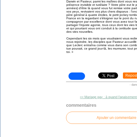
Darwin et Pasteur, parmi les maîtres dont vous res
présence invisible et tutélaire ? Votre père eut le p
années) d'être là quand vous fut remise votre par
vos yeux, revivaient vos plus chers disparus : l'o
père général à quatre étoiles, le petit jockey tombé
France en la regardant s'éloigner sur le pont du n
compagnon par excellence dont vous avez tout fai
partager l'injuste agonie, tous ceux dont les vies
et qui pourtant vous ont conduit à la certitude qu
des vies nouvelles.
Cependant les six mots que voudraient vous redi
nous rejoindre, les disciples que Pasteur accueilli
que Leclerc entraîna comme vous dans son combat,
tue pouvait, ce grand jour-là, les murmurer, tout prè
toi. »
Repos
-
dan
<< Mariage gay : à quand l’apaisement.
commentaires
Ajouter un commentaire