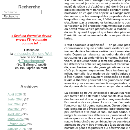
Avant de faire, selon l'usage, l'éloge de mon p
arguments qui, je crois, vous ont poussés à m'acc
Recherche
moitié du siècle qui s'achève a été dominée par 
qui s'est entièrement transformée pendant cette
naissance de ce que l'on appelle la biologie molé
démontrer que les remarquables propriétés des ê
lesquelles, naguère encore, il fallait invoquer u
s'expliquer par la structure et les interactions d
conception a été proposée notamment par quelque
on devait retrouver les propriétés de la matière. 
du siècle, quand il apparut que l'une des plus vie
l'hérédité, venait se résoudre dans les propriét
« Seul est éternel le devoir
hélice.
envers l'être humain
comme tel. »
Il faut beaucoup d'ingéniosité — on pourrait pr
connaissance acquise contre toute évidence sensib
Citation de
trouver, derrière l'extrême variété des formes v
philosophe Simone Weil
la
traits. Depuis sa naissance, au début du xix e siè
tirée de son livre
structures et d'approfondir les fonctions. Malgré le
L'Enracinement
vivant, le réductionnisme a remporté victoire sur vi
"
"
les différences entre les organismes et s'affirmai
(éd. Gallimard) publié
dix, avec l'avènement du génie génétique, cette
en 1949 après sa mort.
n'eût pu imaginer auparavant. Tous les êtres qui v
milieu, leur taille, leur mode de vie, qu'il s'agi
d'être humain, tous s'avèrent composés de molé
levure à l'homme persistent des groupes de molé
associés pour assurer des fonctions générales co
Archives
de signaux de la membrane au noyau de la cellu
La biologie se trouve ainsi placée devant un re
Août 2026
(4)
des formes très différentes sont construits à l'a
des formes est due à de petits changements dan
Juillet 2026
(39)
l'expression de ces gènes. La structure d'un an
Juin 2026
(30)
l'embryon qui lui donne naissance. Qu'un gène s
tard pendant ce développement, qu'il fonctionn
Mai 2026
(34)
peu différents et le produit final, l'animal adulte
Avril 2026
(33)
malgré leurs énormes différences, poissons et 
même que crocodiles et moineaux. Le potentiel cr
Mars 2026
(28)
nature hiérarchisée et combinatoire de ces rése
Février 2026
(29)
animales peuvent être introduites à plusieurs ni
nombreux gênes régulateurs qui déterminent le mo
Janvier 2026
(29)