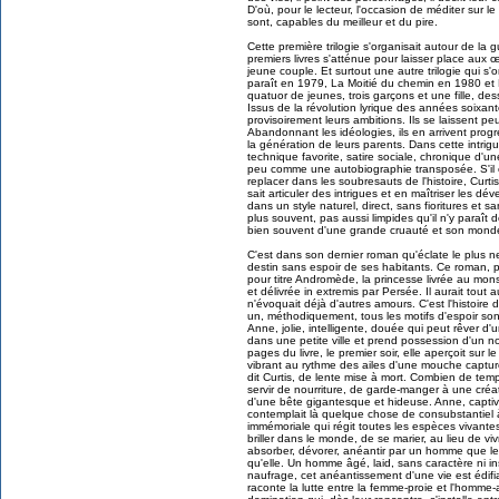
D'où, pour le lecteur, l'occasion de méditer sur
sont, capables du meilleur et du pire.
Cette première trilogie s'organisait autour de la 
premiers livres s'atténue pour laisser place aux 
jeune couple. Et surtout une autre trilogie qui s
paraît en 1979, La Moitié du chemin en 1980 e
quatuor de jeunes, trois garçons et une fille, dess
Issus de la révolution lyrique des années soixan
provisoirement leurs ambitions. Ils se laissent pe
Abandonnant les idéologies, ils en arrivent prog
la génération de leurs parents. Dans cette intrig
technique favorite, satire sociale, chronique d'
peu comme une autobiographie transposée. S'il ch
replacer dans les soubresauts de l'histoire, Curtis
sait articuler des intrigues et en maîtriser les d
dans un style naturel, direct, sans fioritures et 
plus souvent, pas aussi limpides qu'il n'y paraît 
bien souvent d'une grande cruauté et son monde
C'est dans son dernier roman qu'éclate le plus 
destin sans espoir de ses habitants. Ce roman, p
pour titre Andromède, la princesse livrée au mon
et délivrée in extremis par Persée. Il aurait tout au
n'évoquait déjà d'autres amours. C'est l'histoir
un, méthodiquement, tous les motifs d'espoir so
Anne, jolie, intelligente, douée qui peut rêver d'un
dans une petite ville et prend possession d'un 
pages du livre, le premier soir, elle aperçoit sur l
vibrant au rythme des ailes d'une mouche captur
dit Curtis, de lente mise à mort. Combien de temps 
servir de nourriture, de garde-manger à une créat
d'une bête gigantesque et hideuse. Anne, captiv
contemplait là quelque chose de consubstantiel à 
immémoriale qui régit toutes les espèces vivantes
briller dans le monde, de se marier, au lieu de v
absorber, dévorer, anéantir par un homme que le
qu'elle. Un homme âgé, laid, sans caractère ni in
naufrage, cet anéantissement d'une vie est édifia
raconte la lutte entre la femme-proie et l'homme