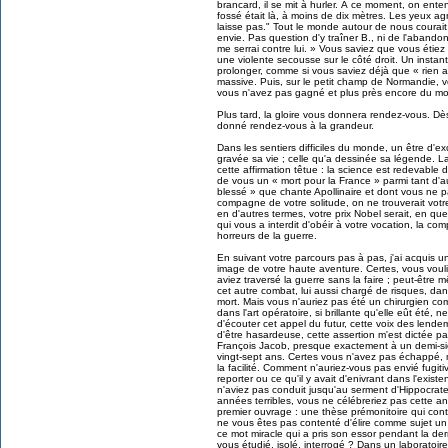
brancard, il se mit à hurler. À ce moment, on ente
fossé était là, à moins de dix mètres. Les yeux ag
laisse pas." Tout le monde autour de nous courait 
envie. Pas question d'y traîner B., ni de l'abando
me serrai contre lui. » Vous saviez que vous étie
une violente secousse sur le côté droit. Un instan
prolonger, comme si vous saviez déjà que « rien apr
massive. Puis, sur le petit champ de Normandie, 
vous n'avez pas gagné et plus près encore du mou
Plus tard, la gloire vous donnera rendez-vous. Dè
donné rendez-vous à la grandeur.
Dans les sentiers difficiles du monde, un être d'ex
gravée sa vie ; celle qu'a dessinée sa légende. 
cette affirmation têtue : la science est redevable d
de vous un « mort pour la France » parmi tant d'a
blessé » que chante Apollinaire et dont vous ne p
compagne de votre solitude, on ne trouverait votr
en d'autres termes, votre prix Nobel serait, en q
qui vous a interdit d'obéir à votre vocation, la c
horreurs de la guerre.
En suivant votre parcours pas à pas, j'ai acquis u
image de votre haute aventure. Certes, vous voulie
aviez traversé la guerre sans la faire ; peut-être 
cet autre combat, lui aussi chargé de risques, da
mort. Mais vous n'auriez pas été un chirurgien co
dans l'art opératoire, si brillante qu'elle eût été,
d'écouter cet appel du futur, cette voix des lend
d'être hasardeuse, cette assertion m'est dictée 
François Jacob, presque exactement à un demi-sièc
vingt-sept ans. Certes vous n'avez pas échappé, m
la facilité. Comment n'auriez-vous pas envié fugit
reporter ou ce qu'il y avait d'enivrant dans l'exis
n'aviez pas conduit jusqu'au serment d'Hippocrat
années terribles, vous ne célébreriez pas cette a
premier ouvrage : une thèse prémonitoire qui conti
ne vous êtes pas contenté d'élire comme sujet un a
ce mot miracle qui a pris son essor pendant la der
vous étudié, isolé, interrogé ? Dans un laboratoi