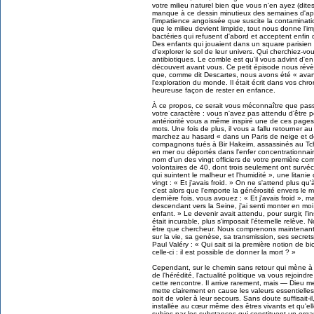
votre milieu naturel bien que vous n'en ayez (dite
manque à ce dessin minutieux des semaines d'app
l'impatience angoissée que suscite la contaminati
que le milieu devient limpide, tout nous donne l'im
bactéries qui refusent d'abord et acceptent enfin 
Des enfants qui jouaient dans un square parisien 
d'explorer le sol de leur univers. Qui cherchiez-
antibiotiques. Le comble est qu'il vous advint d'en
découvert avant vous. Ce petit épisode nous révèl
que, comme dit Descartes, nous avons été « ava
l'exploration du monde. Il était écrit dans vos c
heureuse façon de rester en enfance.
À ce propos, ce serait vous méconnaître que pass
votre caractère : vous n'avez pas attendu d'être 
antériorité vous a même inspiré une de ces pages 
mots. Une fois de plus, il vous a fallu retourner a
marchez au hasard « dans un Paris de neige et d
compagnons tués à Bir Hakeim, assassinés au Tch
en mer ou déportés dans l'enfer concentrationnair
nom d'un des vingt officiers de votre première 
volontaires de 40, dont trois seulement ont survéc
qui suintent le malheur et l'humidité », une lita
vingt : « Et j'avais froid. » On ne s'attend plus q
c'est alors que l'emporte la générosité envers le mo
dernière fois, vous avouez : « Et j'avais froid », m
descendant vers la Seine, j'ai senti monter en moi, 
enfant. » Le devenir avait attendu, pour surgir, l'in
était incurable, plus s'imposait l'éternelle relève
être que chercheur. Nous comprenons maintenant p
sur la vie, sa genèse, sa transmission, ses secret
Paul Valéry : « Qui sait si la première notion de b
celle-ci : il est possible de donner la mort ? »
Cependant, sur le chemin sans retour qui mène à l'
de l'hérédité, l'actualité politique va vous rejoind
cette rencontre. Il arrive rarement, mais — Dieu me
mette clairement en cause les valeurs essentielles
soit de voler à leur secours. Sans doute suffisait-il
installée au cœur même des êtres vivants et qu'el
subies par les substances qui constituent un organ