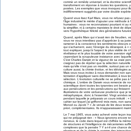
comme un remède universel, et la doctrine scienti
transforment en réponse à toutes les questions, y
posées. Les exemples que vous invoquez pour illu
indifféremment suggérés par votre double expérien
Quand vous lisez Karl Marx, vous ne refusez pas
l'âge industriel le mérite d'ajouter une méthode à l
humaines : vous ne reconnaissez pourtant ni au mar
la simplifier, ni à certains marxistes le droit de d
vers l'hypothétique félicité des générations futures
Quand, après Marx qui n'avait rien de freudien, vou
vous ne vous interdisez pas d'apprécier à sa juste 
ramener à la conscience les sentiments obscurs o
qui s'acharnent, avec l'énergie du désespoir, à « ra
tout expliquer, jusqu'à l'aspect le plus visible de n
révélateur et le plus louable de votre aversion vi
cependant la scrupuleuse insistance avec laquell
C'est Charles Darwin et la vigueur de sa vraie 
craignez pas de répéter que la sélection naturell
mais qu'elle n'est pas un modèle, surtout pas un 
culture aussi, la chimie évolue, et les idéologies a
Mais vous nous incitez à nous demander non sans 
tentation d'appliquer sans discrimination à tous 
sélection. L'évolution culturelle ne se prête pas 
chimique. L'ombre de Darwin vous remercie de nous
scientifique dont toutes les tyrannies ont besoin po
aux persécutions et les persécutions qui finissent
illustrations de votre vertueuse prudence que je te
métaphysique, donc à l'essentiel. Vingt années s
pendant laquelle je préparais un cours intitulé : « 
cahier sur lequel j'ai griffonné trois mots, non sans
Monod ou Jacob ? » Je venais de lire deux textes 
priori, complémentaires. Ils m'apparaissaient mai
Le 7 mai 1965, vous aviez achevé votre leçon ina
qui ne préjugeait rien : « Nous ignorons encore t
nerveux, le code dans lequel est chiffrée la mémo
de structures et l'intelligence de mécanismes suffi
complexes que la pensée ? Y a-t-il une chance de
physique et de la chimie la somme des interaction