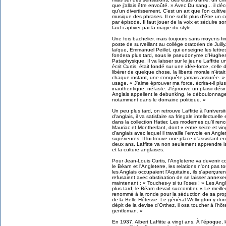
que j'allais être envoûté. » Avec Du sang... il dé
qu'un divertissement. C'est un art que l'on cultiv
musique des phrases. Il ne suffit plus d'être un 
par épisode. Il faut jouer de la voix et séduire so
faut captiver par la magie du style.
Une fois bachelier, mais toujours sans moyens fin
poste de surveillant au collège oratorien de Juilly
laïque, Emmanuel Peillet, qui enseigne les lettres
fondera plus tard, sous le pseudonyme d'Hughes
Pataphysique. Il va laisser sur le jeune Laffitt
écrit Curtis, était fondé sur une idée-force, celle d
libérer de quelque chose, la liberté morale n'était
chaque instant, une conquête jamais assurée. » L
usage. « J'aime éprouver ma force, écrira-t-il plu
inauthentique, néfaste. J'éprouve un plaisir désin
Anglais appellent le debunking, le déboulonnage
notamment dans le domaine politique. »
Un peu plus tard, on retrouve Laffitte à l'univer
d'anglais, il va satisfaire sa fringale intellectuell
dans la collection Hatier. Les modernes qu'il ren
Mauriac et Montherlant, dont « entre seize et vi
d'anglais avec lequel il travaille l'envoie en Ang
supérieures. Il lui trouve une place d'assistant 
deux ans, Laffitte va non seulement apprendre la l
et la culture anglaises.
Pour Jean-Louis Curtis, l'Angleterre va devenir 
le Béarn et l'Angleterre, les relations n'ont pas
les Anglais occupaient l'Aquitaine, ils s'aperçuren
refusaient avec obstination de se laisser annexe
maintenant : « Touches-y si tu l'oses ! » Les Ang
plus tard, le Béarn devait succomber. « Le meilleur
renommé à la ronde pour la séduction de sa propriét
de la Belle Hôtesse. Le général Wellington y dormi
dépit de la devise d'Orthez, il osa toucher à l'hô
gentleman. »
En 1937, Albert Laffitte a vingt ans. À l'époque,