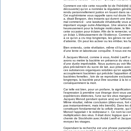
Comment est née cette nouvelle loi de l'hérédité (
découverte) qu'on a nommée la régulation génétiqu
rendu personnellement justice en louant dans sa 
Cet euphémisme vous rappelle sans nul doute l'inou
a, disait Bergson, des instants qui durent une éter
mal commencé : une lassitude inhabituelle vous ava
important voyage outre-Atlantique. Une séance de c
heureusement pour la biologie moléculaire, le film
cette occasion pour éclater. Afin de le remercier, 
un éclair. L'éblouissement de l'évidence. Comment
à ce qu'on a cru trop longtemps, les gènes ne son
d'atteinte. On peut les activer ou les inhiber, les fa
Bien entendu, cette révélation, même s'il lui avait s
d'une lente et laborieuse conquête. Il nous est mai
À Jacques Monod, comme à vous, André Lwoff a i
avons vu mettre la bactérie en présence du virus q
d'une durée imprévisible. Nous aurions pu voir Mo
plus précisément du sucre de lait, aux prises ave
ces substances organiques solubles qu'on appell
accouplement bactérien qui précède l'apparition d
bactéries femelles ; loin de se reproduire exclusiv
longtemps, la bactérie peut être soumise à la loi 
conséquemment la mort.
Car telle est bien, pour un profane, la significatio
l'expression à première vue étrange dont vous use
expériences distinctes, l'une sur les virus mangeurs
Jacques Monod pendant quinze ans) sur l'affrontem
Même résultat, même conclusion (dites-vous, fort 
pas instantanément, mais très bientôt). Dans les
constituant fondamental de la cellule vivante, qu
Monod l'appelait « le redresseur ». Ce nom lui co
multiplication des virus. Il était donc logique que 
chemin de Stockholm avec André Lwoff et Jacqu
revoyez les visages.
Cependant la recherche est une phrase parsemée d