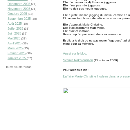
Elle n’a pas eu de diplôme de joggeuse.
Décembre 2025
(21)
Elle n’est pas née joggeuse.
Elle ne doit pas mourir joggeuse.
Novembre 2025
(24)
Octobre 2025
(32)
Elle a juste fait son jogging du matin, comme d
Et comme tout le monde, elle a un nom, un prénom
Septembre 2025
(38)
Août 2025
(35)
Elle s’appelait Marie-Christine.
Elle était assistante maternelle.
Juillet 2025
(33)
Elle était célibataire.
Juin 2025
(32)
Beaucoup l’appréciaient dans sa commune.
Mai 2025
(33)
Et elle a le droit de ne pas rester "joggeuse" ad 
Avril 2025
(36)
Merci pour sa mémoire.
Mars 2025
(35)
Février 2025
Aussi sur le blog.
(38)
Janvier 2025
(37)
Sylvain Rakotoarison
(15 octobre 2009)
In medio stat virtus.
Pour aller plus loin :
L’affaire Marie-Christine Hodeau dans la presse