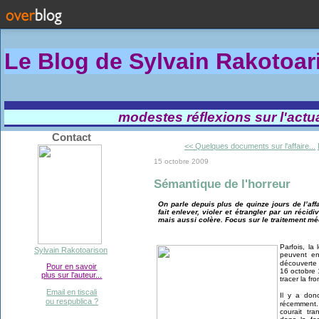
Le Blog de Sylvain Rakotoa
modestes réflexions sur l'actual
Contact
<< Quelques documents sur l'affaire...
15 octobre 2009
Sémantique de l'horreur
On parle depuis plus de quinze jours de l’aff
fait enlever, violer et étrangler par un récidi
mais aussi colère. Focus sur le traitement médi
Parfois, la
Sylvain Rakotoarison
peuvent en
découverte
Pour en savoir
16 octobre 
plus sur l'auteur...
tracer la fr
Email en tiscali
Il y a don
ou respublica ?
récemment
courait tra