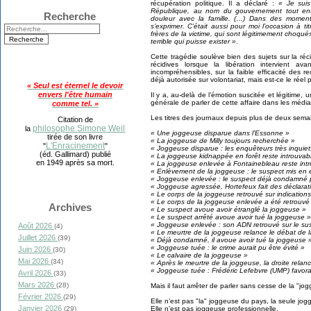
récupération politique. Il a déclaré :
« Je sui
République, au nom du gouvernement tout entie
Recherche
douleur avec la famille. (…) Dans des moments 
s’exprimer. C’était aussi pour moi l’occasion à t
frères de la victime, qui sont légitimement choqués
terrible qui puisse exister »
.
Cette tragédie soulève bien des sujets sur la réci
récidives lorsque la libération intervient av
incompréhensibles, sur la faible efficacité des re
déjà autorisée sur volontariat, mais est-ce le réel 
« Seul est éternel le devoir
envers l'être humain
Il y a, au-delà de l’émotion suscitée et légitime,
générale de parler de cette affaire dans les média
comme tel. »
Les titres des journaux depuis plus de deux semai
Citation de
philosophe Simone Weil
la
« Une joggeuse disparue dans l’Essonne »
tirée de son livre
« La joggeuse de Milly toujours recherchée »
L'Enracinement
"
"
« Joggeuse disparue : les enquêteurs très inquiet
(éd. Gallimard) publié
« La joggeuse kidnappée en forêt reste introuvab
en 1949 après sa mort.
« La joggeuse enlevée à Fontainebleau reste int
« Enlèvement de la joggeuse : le suspect mis en
« Joggeuse enlevée : le suspect déjà condamné p
« Joggeuse agressée, Hortefeux fait des déclarat
« Le corps de la joggeuse retrouvé sur indication
« Le corps de la joggeuse enlevée a été retrouvé
Archives
« Le suspect avoue avoir étranglé la joggeuse »
« Le suspect arrêté avoue avoir tué la joggeuse »
« Joggeuse enlevée : son ADN retrouvé sur le su
Août 2026
(4)
« Le meurtre de la joggeuse relance le débat de l
Juillet 2026
(39)
« Déjà condamné, il avoue avoir tué la joggeuse 
« Joggeuse tuée : le crime aurait pu être évité »
Juin 2026
(30)
« Le calvaire de la joggeuse »
Mai 2026
(34)
« Après le meurtre de la joggeuse, la droite relan
« Joggeuse tuée : Frédéric Lefebvre (UMP) favorab
Avril 2026
(33)
Mars 2026
(28)
Mais il faut arrêter de parler sans cesse de la "jo
Février 2026
(29)
Elle n’est pas "la" joggeuse du pays, la seule jo
Janvier 2026
Elle n’est pas joggeuse professionnelle.
(29)