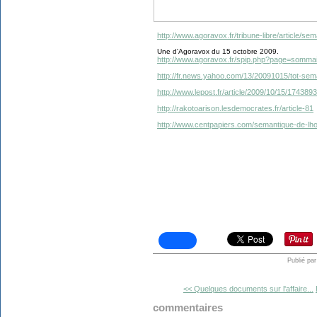
http://www.agoravox.fr/tribune-libre/article/s
Une d'Agoravox du 15 octobre 2009.
http://www.agoravox.fr/spip.php?page=somma
http://fr.news.yahoo.com/13/20091015/tot-sem
http://www.lepost.fr/article/2009/10/15/174389
http://rakotoarison.lesdemocrates.fr/article-81
http://www.centpapiers.com/semantique-de-lho
Publié pa
<< Quelques documents sur l'affaire...
commentaires