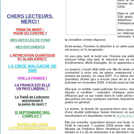
dans la fo
homme de q
2009.
Dans le cof
CHERS LECTEURS,
106 grise)
téléphon
MERCI !
d’immatricul
PEINE DE MORT :
Deux cents 
en hélicop
POUR OU CONTRE ?
retrouvée. 
la considère comme disparue.
MES ARTICLES DE FOND
Entre-temps, l’homme l’a attachée à un arbre puis e
MES DOCUMENTS
est revenu et l’a recapturée.
L'INTRICATION QUANTIQUE
Un peu plus tard, le lundi soir, l’homme est arrêt
ET ALAIN ASPECT
retrouve hélas trop tard, le mercredi soir, sa v
d’enlèvement. Morte étranglée. Et on apprendra un
LA CRISE MALGACHE DE
Le suspect, il avait déjà violé une fille de treize
2009
condamné à onze ans de prison, emprisonné et
remises de peines, en mars 2007. Il a même rée
VIVE LA FRANCE !
(première) victime (qui a encore peur de lui à 
judiciaire en novembre 2008. Il devait aussi se fa
LA FRANCE EST-ELLE
UN PAYS LIB
É
RAL ?
Dès que ce terrible casier judicaire fut connu, de
aboyer, à vociférer : castration chimique, pe
efficaces que ce qui existe dans le code pénal 
Le Traité de Lisbonne
des peines ont reçu quelques crachats. Apparemme
autoriserait-il
justice en général.
la peine de mort ?
La victime, la femme de quarante-deux ans, les
d’une double polémique faisait intervenir un aut
11 SEPTEMBRRE 2001,
neveu d’un 
transformant en réquisitoire contre le
COMPLOT ?
Elle est enterrée cependant devant une foule n
BAYROU RELANCE
Forêt le mercredi 7 octobre 2009 (entre mille 
LE PROGRAMME NU
CL
AIRE
É
Ministre de l’Intérieur (Brice Hortefeux) est v
désirée et il a dû se restreindre à la discrétion. 