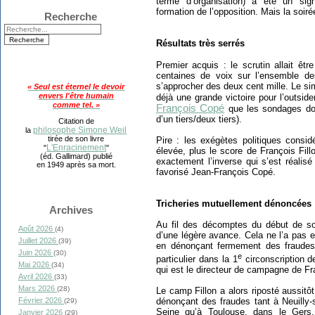
terme d’organisation) a été un signa
formation de l’opposition. Mais la soir
Recherche
Résultats très serrés
Premier acquis : le scrutin allait êtr
centaines de voix sur l’ensemble de
s’approcher des deux cent mille. Le simp
« Seul est éternel le devoir
envers l'être humain
déjà une grande victoire pour l’outside
comme tel. »
François Copé
que les sondages don
d’un tiers/deux tiers).
Citation de
philosophe Simone Weil
la
tirée de son livre
Pire : les exégètes politiques considé
L'Enracinement
"
"
élevée, plus le score de François Fillo
(éd. Gallimard) publié
exactement l’inverse qui s’est réalisé 
en 1949 après sa mort.
favorisé Jean-François Copé.
Tricheries mutuellement dénoncées
Archives
Au fil des décomptes du début de soi
Août 2026
(4)
d’une légère avance. Cela ne l’a pas 
Juillet 2026
(39)
en dénonçant fermement des fraudes
Juin 2026
(30)
e
particulier dans la 1
circonscription de
Mai 2026
(34)
qui est le directeur de campagne de Fra
Avril 2026
(33)
Mars 2026
(28)
Le camp Fillon a alors riposté aussitô
dénonçant des fraudes tant à Neuilly-
Février 2026
(29)
Seine qu’à Toulouse, dans le Gers,
Janvier 2026
(29)