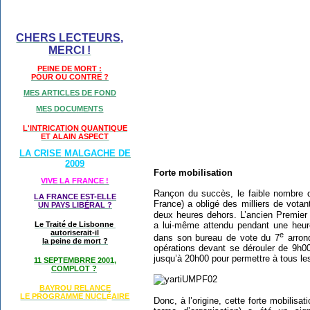
CHERS LECTEURS,
MERCI !
PEINE DE MORT :
POUR OU CONTRE ?
MES ARTICLES DE FOND
MES DOCUMENTS
L'INTRICATION QUANTIQUE
ET ALAIN ASPECT
LA CRISE MALGACHE DE
2009
Forte mobilisation
VIVE LA FRANCE !
Rançon du succès, le faible nombre d
LA FRANCE EST-ELLE
France) a obligé des milliers de votant
UN PAYS LIB
É
RAL ?
deux heures dehors. L’ancien Premier 
a lui-même attendu pendant une heur
Le Traité de Lisbonne
autoriserait-il
e
dans son bureau de vote du 7
arron
la peine de mort ?
opérations devant se dérouler de 9h0
jusqu’à 20h00 pour permettre à tous le
11 SEPTEMBRRE 2001,
COMPLOT ?
BAYROU RELANCE
LE PROGRAMME NU
CL
AIRE
É
Donc, à l’origine, cette forte mobilisat