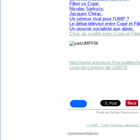
Fillon vs Copé.
Nicolas Sarkozy.
Jacques Chirac.
Un sérieux rival pour l’UMP ?
Le débat télévisé entre Copé et Fil
Un pouvoir socialiste aux abois.
Choc de rivalité entre Copé et Fillo
http://www.agoravox.fr/actualites/pol
coup-du-congres-de-126078
Publié par Sylvain Rakotoarison
-
<< UMP : Copé reconnu vainqueur..
commentaires