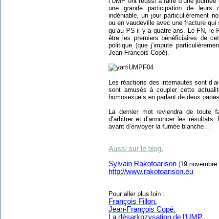
l’UMP ont réussi à faire d’une journée 
une grande participation de leurs 
indéniable, un jour particulièrement n
ou en vaudeville avec une fracture qui
qu’au PS il y a quatre ans. Le FN, le 
être les premiers bénéficiaires de ce
politique (que j’impute particulièreme
Jean-François Copé).
Les réactions des internautes sont d’ai
sont amusés à coupler cette actuali
homosexuels en parlant de deux papas
La dernier mot reviendra de toute fa
d’arbitrer et d’annoncer les résultats
avant d’envoyer la fumée blanche…
Aussi sur le blog.
Sylvain Rakotoarison
(19 novembre 
http://www.rakotoarison.eu
Pour aller plus loin :
François Fillon.
Jean-François Copé.
La désarkozysation de l’UMP.