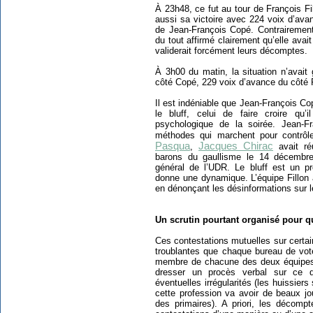
À 23h48, ce fut au tour de François Fi
aussi sa victoire avec 224 voix d’ava
de Jean-François Copé. Contrairement 
du tout affirmé clairement qu’elle av
validerait forcément leurs décomptes.
À 3h00 du matin, la situation n’avait
côté Copé, 229 voix d’avance du côté F
Il est indéniable que Jean-François Co
le bluff, celui de faire croire qu’
psychologique de la soirée. Jean-F
méthodes qui marchent pour contrôle
Pasqua
Jacques Chirac
,
avait ré
barons du gaullisme le 14 décembre 
général de l’UDR. Le bluff est un pr
donne une dynamique. L’équipe Fillon 
en dénonçant les désinformations sur 
Un scrutin pourtant organisé pour qu
Ces contestations mutuelles sur certai
troublantes que chaque bureau de vote
membre de chacune des deux équipes, 
dresser un procès verbal sur ce qu
éventuelles irrégularités (les huissie
cette profession va avoir de beaux jou
des primaires). A priori, les décompt