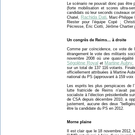
Le scénario ne pouvait donc pas être p
(forte mobilisation et scores ultra-s
candidats où leur seconds couteaux ont
Rachida Dati
Chatel,
, Marc-Philippe
Riester pour l’équipe Copé ; Christ
Pécresse, Éric Ciotti, Jérôme Chartier p
Un congrès de Reims… à droite
Comme par coïncidence, ce vote de 
étrangement le vote des militants soc
novembre 2008 où une quasi-égalité s
Ségolène Royal
Martine Aubry
et
,
sur un total de 137 116 votants. Fina
officiellement attribuées à Martine Au
national du PS (approuvant à 159 voix 
Les esprits les plus perspicaces de l
lutte fratricide de Reims n’avait p
socialiste à l’élection présidentielle 
de CSA depuis décembre 2010, a opp
justement, aucune des deux "belligér
être la candidate du PS en 2012.
Morne plaine
Il est clair que le 18 novembre 2012, 