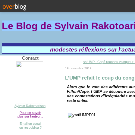
Le Blog de Sylvain Rakotoa
modestes réflexions sur l'actual
Contact
<< UMP : Copé reconnu vainqueur..
19 novembre 2012
L’UMP refait le coup du con
Alors que le vote des adhérents aurai
Fillon/Copé, l’UMP se découvre ave
des contestations d’irrégularités 
reste entier.
Sylvain Rakotoarison
Pour en savoir
plus sur l'auteur...
Email en tiscali
ou respublica ?