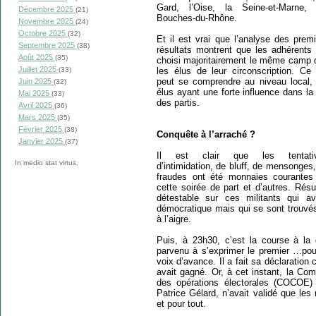
Gard, l’Oise, la Seine-et-Marne, 
Décembre 2025
(21)
Bouches-du-Rhône.
Novembre 2025
(24)
Octobre 2025
(32)
Et il est vrai que l’analyse des prem
Septembre 2025
(38)
résultats montrent que les adhérents 
Août 2025
(35)
choisi majoritairement le même camp 
Juillet 2025
les élus de leur circonscription. Ce 
(33)
peut se comprendre au niveau local, 
Juin 2025
(32)
élus ayant une forte influence dans la
Mai 2025
(33)
des partis.
Avril 2025
(36)
Mars 2025
(35)
Février 2025
(38)
Conquête à l’arraché ?
Janvier 2025
(37)
Il est clair que les tentati
In medio stat virtus.
d’intimidation, de bluff, de mensonges
fraudes ont été monnaies courantes
cette soirée de part et d’autres. Résu
détestable sur ces militants qui av
démocratique mais qui se sont trouvés
à l’aigre.
Puis, à 23h30, c’est la course à la 
parvenu à s’exprimer le premier …pou
voix d’avance. Il a fait sa déclaration 
avait gagné. Or, à cet instant, la Com
des opérations électorales (COCOE) 
Patrice Gélard, n’avait validé que les
et pour tout.