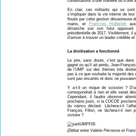
contestations d’une manière ou d’une a
En clair, ces militants qui se so
s’impliquer dans la vie interne de leur
floués par cette gestion désastreuse d
François Hollande
mains, et
auss
dimanche soir son futur opposant 
présidentielle de 2017. Visiblement, il
d’arriver à trouver un leader crédible et
La droitisation a fonctionné
Le pire, sans doute, c’est que dans t
gagné ou qu’il ait perdu, Jean-Françoi
de l’UMP sur des thèmes très droiti
pas à ce que souhaite la majorité des 
sont pas encartés et donc ne pouvaien
Y a-t-il un risque de scission ? D’u
correspondrait à rien et elle serait dé
Cependant, il faudra observer atte
prochains jours, si la COCOE proclame 
du vaincu déclaré. Lâchera-t-il l’af
François Fillon, ne lâchera-t-il rien
victoire ?
(Débat entre Valérie Pécresse et Fran