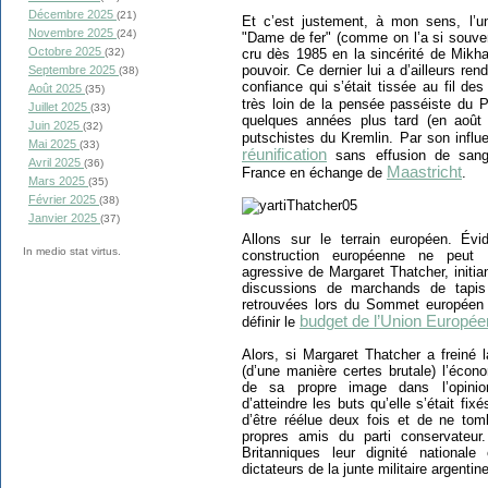
Décembre 2025
(21)
Et c’est justement, à mon sens, l’u
Novembre 2025
(24)
"Dame de fer" (comme on l’a si souven
Octobre 2025
cru dès 1985 en la sincérité de Mikha
(32)
pouvoir. Ce dernier lui a d’ailleurs 
Septembre 2025
(38)
confiance qui s’était tissée au fil de
Août 2025
(35)
très loin de la pensée passéiste du 
Juillet 2025
(33)
quelques années plus tard (en août 
Juin 2025
(32)
putschistes du Kremlin. Par son infl
Mai 2025
(33)
réunification
sans effusion de sa
Avril 2025
(36)
Maastricht
France en échange de
.
Mars 2025
(35)
Février 2025
(38)
Janvier 2025
(37)
Allons sur le terrain européen. Év
In medio stat virtus.
construction européenne ne peut qu
agressive de Margaret Thatcher, initi
discussions de marchands de tapis 
retrouvées lors du Sommet européen 
budget de l’Union Europé
définir le
Alors, si Margaret Thatcher a freiné 
(d’une manière certes brutale) l’écon
de sa propre image dans l’opinio
d’atteindre les buts qu’elle s’était fi
d’être réélue deux fois et de ne to
propres amis du parti conservateur
Britanniques leur dignité national
dictateurs de la junte militaire argentine