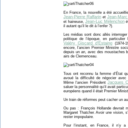
En France, la nouvelle a été accueilli
Jean-Pierre Raffarin
Jean-Marc 
et
Jean-Luc Mélenchon
et haineuse,
év
il autant qu’il le dit à l’enfer ?).
Les médias sont donc allés interroger
politique de l’époque, en particulier
Valéry Giscard d’Estaing
(1974-19
encore, l’ancien Premier Ministre socia
depuis un an, avec des moustaches bl
airs de Clemenceau.
Tous ont reconnu la femme d’État qui
avoué la difficulté de négocier avec e
Jacques C
Même l’ancien Président
saluer la personnalité qu’il avait part
européens quand il était Premier Minis
Un train de réformes peut cacher un aut
Ou pas : François Hollande devrait 
Margaret Thatcher. Avoir une vision, s’y 
rester impopulaire.
Pour l’instant, en France, il n’y a