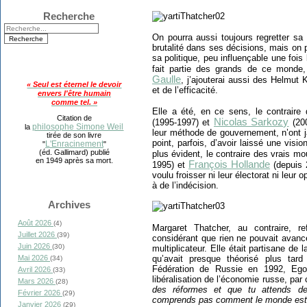
Recherche
On pourra aussi toujours regretter sa
brutalité dans ses décisions, mais on p
sa politique, peu influençable une fois
fait partie des grands de ce monde,
Gaulle
, j’ajouterai aussi des Helmut K
« Seul est éternel le devoir
et de l’efficacité.
envers l'être humain
comme tel. »
Elle a été, en ce sens, le contrai
Citation de
Nicolas Sarkozy
(1995-1997) et
(200
philosophe Simone Weil
la
leur méthode de gouvernement, n’ont j
tirée de son livre
point, parfois, d’avoir laissé une visio
L'Enracinement
"
"
(éd. Gallimard) publié
plus évident, le contraire des vrais
en 1949 après sa mort.
François Hollande
1995) et
(depuis 
voulu froisser ni leur électorat ni leur 
à de l’indécision.
Archives
Août 2026
(4)
Margaret Thatcher, au contraire, r
Juillet 2026
(39)
considérant que rien ne pouvait avan
Juin 2026
(30)
multiplicateur. Elle était partisane de 
qu’avait presque théorisé plus tard
Mai 2026
(34)
Fédération de Russie en 1992, Egor
Avril 2026
(33)
libéralisation de l’économie russe, pa
Mars 2026
(28)
des réformes et que tu attends de
Février 2026
(29)
comprends pas comment le monde est 
Janvier 2026
(29)