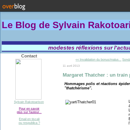
Le Blog de Sylvain Rakotoa
modestes réflexions sur l'actual
Contact
<< Invalidation du bonus/malus...
Sonda
11 avril 2013
Margaret Thatcher : un train
Hommages polis et réactions épide
"thatchérisme".
Sylvain Rakotoarison
Pour en savoir
plus sur l'auteur...
Email en tiscali
ou respublica ?