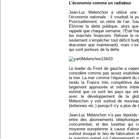
L’économie comme un radiateur
Jean-Luc Mélenchon a utilisé une 
l’économie nationale : il voudrait la 
Ponctuellement, on retire de l’air. S
Éliminer la dette publique, alors qu
rappelé que chaque semaine, l’État fra
les marchés financiers. Refuser le r
seulement s’empêcher tout déficit budg
draconien que maintenant), mais c’es
qui sont porteurs de la dette.
Le leader du Front de gauche a cepen
considère comme pas assez exploitée,
la mer. La mer comme l’équivalent du 
rendu la France très compétitive da
largement approuvée et même initiée
estimé que ce sont les pays qui ont 
avec le développement de la glob
Mélenchon y voit surtout de nouveaux
(éoliennes etc.) puisqu’il n’y a plus de 
Jean-Luc Mélenchon n’a pas répondu s
entre des abonnements téléphoniqu
concurrentiel, et des lunettes qui 
moyenne européenne à cause d’absence
surtout évoqué le lieu de fabrication
la question portait sur l’abonnement) ma