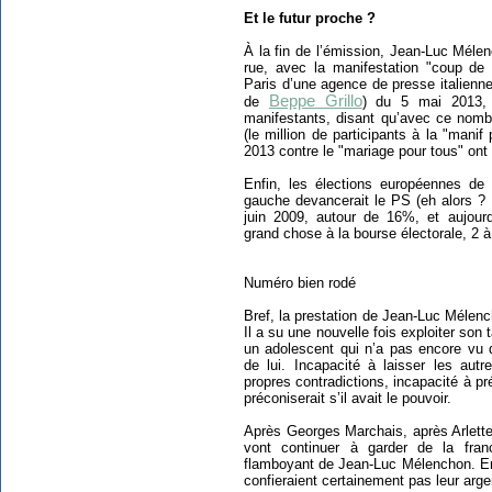
Et le futur proche ?
À la fin de l’émission, Jean-Luc Mél
rue, avec la manifestation "coup de 
Paris d’une agence de presse italienn
Beppe Grillo
de
) du 5 mai 2013,
manifestants, disant qu’avec ce nombr
(le million de participants à la "mani
2013 contre le "mariage pour tous" ont 
Enfin, les élections européennes de 
gauche devancerait le PS (eh alors ? 
juin 2009, autour de 16%, et aujourd
grand chose à la bourse électorale, 2 
Numéro bien rodé
Bref, la prestation de Jean-Luc Mélenc
Il a su une nouvelle fois exploiter son
un adolescent qui n’a pas encore vu q
de lui. Incapacité à laisser les autr
propres contradictions, incapacité à p
préconiserait s’il avait le pouvoir.
Après Georges Marchais, après Arlette 
vont continuer à garder de la fra
flamboyant de Jean-Luc Mélenchon. En r
confieraient certainement pas leur arge