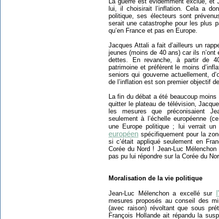
La guerre est évidemment exclue, et J
lui, il choisirait l’inflation. Cela a 
politique, ses électeurs sont prévenus
serait une catastrophe pour les plus pa
qu’en France et pas en Europe.
Jacques Attali a fait d’ailleurs un rapp
jeunes (moins de 40 ans) car ils n’ont
dettes. En revanche, à partir de 
patrimoine et préfèrent le moins d’infl
seniors qui gouverne actuellement, d’où
de l’inflation est son premier objectif
La fin du débat a été beaucoup moins 
quitter le plateau de télévision, Jacq
les mesures que préconisaient Jea
seulement à l’échelle européenne (ce
une Europe politique ; lui verrait un
européen
spécifiquement pour la zone
si c’était appliqué seulement en Fr
Corée du Nord ! Jean-Luc Mélenchon a
pas pu lui répondre sur la Corée du Nor
Moralisation de la vie politique
Jean-Luc Mélenchon a excellé sur
mesures proposés au conseil des mini
(avec raison) révoltant que sous prét
François Hollande ait répandu la susp