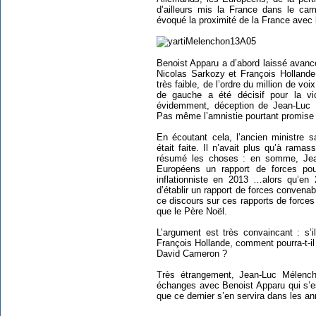
d’ailleurs mis la France dans le c
évoqué la proximité de la France avec 
Benoist Apparu a d’abord laissé avancer
Nicolas Sarkozy et François Hollande
très faible, de l’ordre du million de voi
de gauche a été décisif pour la vic
évidemment, déception de Jean-Luc M
Pas même l’amnistie pourtant promise 
En écoutant cela, l’ancien ministre s
était faite. Il n’avait plus qu’à rama
résumé les choses : en somme, Jea
Européens un rapport de forces pou
inflationniste en 2013 …alors qu’en
d’établir un rapport de forces convenab
ce discours sur ces rapports de forces 
que le Père Noël.
L’argument est très convaincant : s’
François Hollande, comment pourra-t-il
David Cameron ?
Très étrangement, Jean-Luc Mélench
échanges avec Benoist Apparu qui s’e
que ce dernier s’en servira dans les a