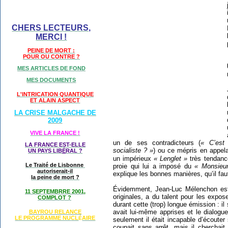
CHERS LECTEURS,
MERCI !
PEINE DE MORT :
POUR OU CONTRE ?
MES ARTICLES DE FOND
MES DOCUMENTS
L'INTRICATION QUANTIQUE
ET ALAIN ASPECT
LA CRISE MALGACHE DE
2009
VIVE LA FRANCE !
un de ses contradicteurs (
« C’est 
LA FRANCE EST-ELLE
socialiste ? »
) ou ce mépris en appelan
UN PAYS LIB
É
RAL ?
un impérieux
« Lenglet »
très tendan
Le Traité de Lisbonne
proie qui lui a imposé du
« Monsieur
autoriserait-il
explique les bonnes manières, qu’il fau
la peine de mort ?
Évidemment, Jean-Luc Mélenchon est 
11 SEPTEMBRRE 2001,
originales, a du talent pour les expose
COMPLOT ?
durant cette (trop) longue émission : il 
avait lui-même apprises et le dialogue 
BAYROU RELANCE
LE PROGRAMME NU
CL
AIRE
É
seulement il était incapable d’écouter 
coupait sans arrêt, mais il cherchait 