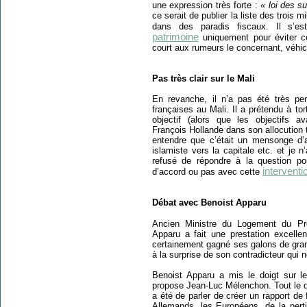
une expression très forte :
« loi des s
ce serait de publier la liste des trois 
dans des paradis fiscaux. Il s’e
patrimoine
uniquement pour éviter ce
court aux rumeurs le concernant, véhicu
Pas très clair sur le Mali
En revanche, il n’a pas été très pe
françaises au Mali. Il a prétendu à tor
objectif (alors que les objectifs a
François Hollande dans son allocution t
entendre que c’était un mensonge d’a
islamiste vers la capitale etc. et je n
refusé de répondre à la question pour
interventi
d’accord ou pas avec cette
Débat avec Benoist Apparu
Ancien Ministre du Logement du P
Apparu a fait une prestation excelle
certainement gagné ses galons de gran
à la surprise de son contradicteur qui ne
Benoist Apparu a mis le doigt sur le
propose Jean-Luc Mélenchon. Tout le d
a été de parler de créer un rapport de
Allemands, les Européens, de la pert