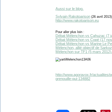
Aussi sur le blog.
Sylvain Rakotoarison
(26 avril 2013)
http://www.rakotoarison.eu
Pour aller plus loin :
Débat Mélenchon vs Cahuzac (7 ja
Débat Mélenchon vs Copé (17 nov
Débat Mélenchon vs Marine Le Pen 
Mélenchon, allié objectif de Sarko
Mélenchon sur TF1 (5 mars 2012)
http://www.agoravox.fr/actualites/p
grenouille-qui-134882