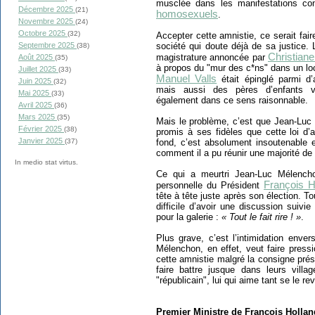
musclée dans les manifestations co
Décembre 2025
(21)
homosexuels
.
Novembre 2025
(24)
Octobre 2025
(32)
Accepter cette amnistie, ce serait fa
société qui doute déjà de sa justice. 
Septembre 2025
(38)
Christiane
magistrature annoncée par
Août 2025
(35)
à propos du "mur des c*ns" dans un loc
Juillet 2025
(33)
Manuel Valls
était épinglé parmi d’a
Juin 2025
(32)
mais aussi des pères d’enfants vic
Mai 2025
(33)
également dans ce sens raisonnable.
Avril 2025
(36)
Mars 2025
(35)
Mais le problème, c’est que Jean-Luc M
Février 2025
(38)
promis à ses fidèles que cette loi d’a
Janvier 2025
fond, c’est absolument insoutenable 
(37)
comment il a pu réunir une majorité de
In medio stat virtus.
Ce qui a meurtri Jean-Luc Mélencho
François H
personnelle du Président
tête à tête juste après son élection. To
difficile d’avoir une discussion suivi
pour la galerie :
« Tout le fait rire ! »
.
Plus grave, c’est l’intimidation enve
Mélenchon, en effet, veut faire pressi
cette amnistie malgré la consigne prési
faire battre jusque dans leurs villag
"républicain", lui qui aime tant se le r
Premier Ministre de François Hollan