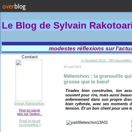
Le Blog de Sylvain Rakotoa
modestes réflexions sur l'actual
Contact
<< Sondage 2013 : 78% favorables..
26 avril 2013
Mélenchon : la grenouille qui
grosse que le bœuf
Tirades bien construites, ton ass
souvent pour rire, mais aussi beauc
enfermement dans son propre disco
bien rythmée, avec ses moments 
Sylvain Rakotoarison
tension. Et un bon client pour une é
Pour en savoir
plus sur l'auteur...
Email en tiscali
ou respublica ?