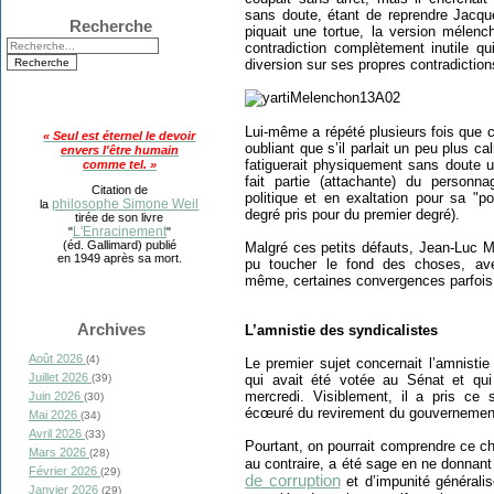
sans doute, étant de reprendre Jacque
Recherche
piquait une tortue, la version mélenc
contradiction complètement inutile qui
diversion sur ses propres contradiction
Lui-même a répété plusieurs fois que c
« Seul est éternel le devoir
oubliant que s’il parlait un peu plus 
envers l'être humain
fatiguerait physiquement sans doute
comme tel. »
fait partie (attachante) du personn
Citation de
politique et en exaltation pour sa "p
philosophe Simone Weil
la
degré pris pour du premier degré).
tirée de son livre
L'Enracinement
"
"
(éd. Gallimard) publié
Malgré ces petits défauts, Jean-Luc 
en 1949 après sa mort.
pu toucher le fond des choses, ave
même, certaines convergences parfois 
Archives
L’amnistie des syndicalistes
Août 2026
(4)
Le premier sujet concernait l’amnisti
Juillet 2026
qui avait été votée au Sénat et qui
(39)
mercredi. Visiblement, il a pris ce
Juin 2026
(30)
écœuré du revirement du gouvernemen
Mai 2026
(34)
Avril 2026
(33)
Pourtant, on pourrait comprendre ce 
Mars 2026
(28)
au contraire, a été sage en ne donnan
Février 2026
(29)
de corruption
et d’impunité générali
Janvier 2026
(29)