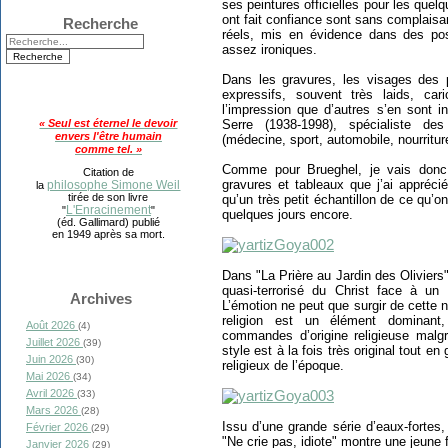
ses peintures officielles pour les quelq
ont fait confiance sont sans complaisanc
Recherche
réels, mis en évidence dans des posi
assez ironiques.
Dans les gravures, les visages des 
expressifs, souvent très laids, ca
l’impression que d’autres s’en sont 
Serre (1938-1998), spécialiste d
« Seul est éternel le devoir
envers l'être humain
(médecine, sport, automobile, nourritur
comme tel. »
Comme pour Brueghel, je vais donc f
Citation de
gravures et tableaux que j’ai appréc
philosophe Simone Weil
la
tirée de son livre
qu’un très petit échantillon de ce qu’
L'Enracinement
"
"
quelques jours encore.
(éd. Gallimard) publié
en 1949 après sa mort.
Dans "La Prière au Jardin des Oliviers"
quasi-terrorisé du Christ face à un
Archives
L’émotion ne peut que surgir de cette 
religion est un élément dominan
Août 2026
(4)
commandes d’origine religieuse malg
Juillet 2026
(39)
style est à la fois très original tout e
Juin 2026
(30)
religieux de l’époque.
Mai 2026
(34)
Avril 2026
(33)
Mars 2026
(28)
Issu d’une grande série d’eaux-fortes
Février 2026
(29)
"Ne crie pas, idiote" montre une jeune 
Janvier 2026
(29)