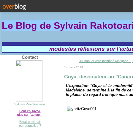
Le Blog de Sylvain Rakotoa
modestes réflexions sur l'actual
Contact
<< Manuel Valls bientôt à Matignon...
14 mars 2014
Goya, dessinateur au "Canar
L’exposition "Goya et la modernité
Madeleine, se termine à la fin de ce
le plaisir du regard ironique mais a
Sylvain Rakotoarison
Pour en savoir
plus sur l'auteur...
Email en tiscali
ou respublica ?