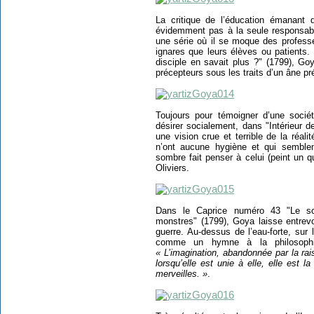
La critique de l’éducation émanant
évidemment pas à la seule responsabili
une série où il se moque des profess
ignares que leurs élèves ou patients.
disciple en savait plus ?" (1799), Go
précepteurs sous les traits d’un âne pr
Toujours pour témoigner d’une socié
désirer socialement, dans "Intérieur 
une vision crue et terrible de la réali
n’ont aucune hygiène et qui semblen
sombre fait penser à celui (peint un q
Oliviers.
Dans le Caprice numéro 43 "Le so
monstres" (1799), Goya laisse entrevo
guerre. Au-dessus de l’eau-forte, sur
comme un hymne à la philosophi
« L’imagination, abandonnée par la rai
lorsqu’elle est unie à elle, elle est 
merveilles. »
.