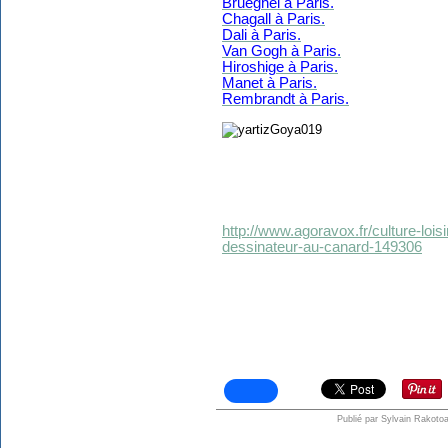
Brueghel à Paris.
Chagall à Paris.
Dali à Paris.
Van Gogh à Paris.
Hiroshige à Paris.
Manet à Paris.
Rembrandt à Paris.
http://www.agoravox.fr/culture-loisi
dessinateur-au-canard-149306
Publié par Sylvain Rakotoa