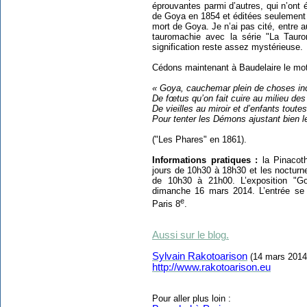
éprouvantes parmi d’autres, qui n’ont é
de Goya en 1854 et éditées seulement e
mort de Goya. Je n’ai pas cité, entre
tauromachie avec la série "La Tauro
signification reste assez mystérieuse.
Cédons maintenant à Baudelaire le mot 
« Goya, cauchemar plein de choses in
De fœtus qu’on fait cuire au milieu des
De vieilles au miroir et d’enfants toute
Pour tenter les Démons ajustant bien l
("Les Phares" en 1861).
Informations pratiques :
la Pinacot
jours de 10h30 à 18h30 et les nocturne
de 10h30 à 21h00. L’exposition "Go
dimanche 16 mars 2014. L’entrée se 
e
Paris 8
.
Aussi sur le blog.
Sylvain Rakotoarison
(14 mars 2014
http://www.rakotoarison.eu
Pour aller plus loin :