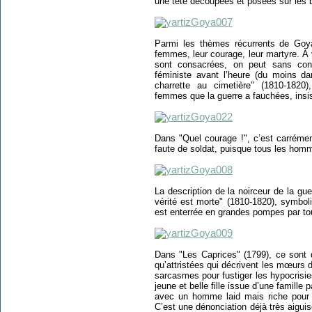
une tête découpées et posées sur les 
Parmi les thèmes récurrents de Goya
femmes, leur courage, leur martyre. À 
sont consacrées, on peut sans con
féministe avant l’heure (du moins 
charrette au cimetière" (1810-1820
femmes que la guerre a fauchées, insis
Dans "Quel courage !", c’est carréme
faute de soldat, puisque tous les hom
La description de la noirceur de la gue
vérité est morte" (1810-1820), symbol
est enterrée en grandes pompes par to
Dans "Les Caprices" (1799), ce sont 
qu’attristées qui décrivent les mœurs
sarcasmes pour fustiger les hypocrisies
jeune et belle fille issue d’une famille
avec un homme laid mais riche pour 
C’est une dénonciation déjà très aigui