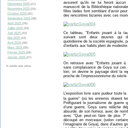
assurent qu’ils ne lui feront aucun
Décembre 2025
(21)
manuscrit de la Bibliothèque national
Novembre 2025
(24)
filles laides font semblant d’avoir pe
Octobre 2025
(32)
des rencontres bizarres avec ces moin
Septembre 2025
(38)
Août 2025
(35)
Juillet 2025
(33)
Ce tableau, "Enfants jouant à la ta
Juin 2025
(32)
suivant sont deux œuvres qui déc
Mai 2025
(33)
quotidienne de la société espagnole, pa
Avril 2025
(36)
d’enfants aux habits plein de modestie
Mars 2025
(35)
Février 2025
(38)
Janvier 2025
(37)
On retrouve avec "Enfants jouant à 
In medio stat virtus.
sans complaisance de Goya sur ces e
loin, on devine le paysage dont la r
proche de l’impressionnisme du siècle 
L’exposition livre sans pudeur toute la
la guerre" (où les ennemis étaient le
Préfigurant le journalisme de guerre q
d’une guerre, Goya sans relâche dép
absurde, de son horreur, avec de nom
avec "Que peut-on faire de plus ?" 
découpé en morceaux (selon certains
l’imaginaire de Goya), dans d’autres g