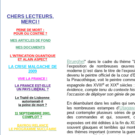
CHERS LECTEURS,
MERCI !
PEINE DE MORT :
POUR OU CONTRE ?
MES ARTICLES DE FOND
MES DOCUMENTS
L'INTRICATION QUANTIQUE
ET ALAIN ASPECT
Brueghel
" dans le cadre du thème "L
l’exposition de nombreuses œuvre
LA CRISE MALGACHE DE
moderne (c’est dans le titre de l’exposit
2009
devenu le peintre officiel de la cour d
VIVE LA FRANCE !
la Pinacothèque, voit le peintre comm
e
e
espagnole des XVIII
et XIX
siècles 
LA FRANCE EST-ELLE
UN PAYS LIB
É
RAL ?
évidence, compte tenu du contexte histo
l’occasion de déployer son génie de pei
Le Traité de Lisbonne
autoriserait-il
En déambulant dans les salles qui serv
la peine de mort ?
Utagawa
les nombreuses estampes d’
peut contempler plusieurs séries de g
11 SEPTEMBRRE 2001,
des commandes et qui, souvent, on
COMPLOT ?
exposées ont été éditées à la fin du X
BAYROU RELANCE
souvent glauques et terribles qui mont
LE PROGRAMME NU
CL
AIRE
É
des thèmes important (comme la guerre