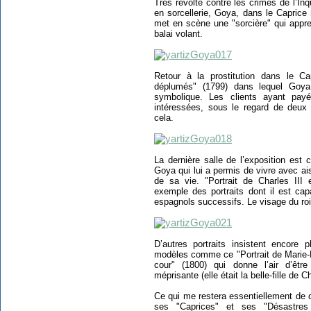
Très révolté contre les crimes de l’Inq
en sorcellerie, Goya, dans le Caprice
met en scène une "sorcière" qui appren
balai volant.
Retour à la prostitution dans le C
déplumés" (1799) dans lequel Goya
symbolique. Les clients ayant payé
intéressées, sous le regard de deux 
cela.
La dernière salle de l’exposition est c
Goya qui lui a permis de vivre avec a
de sa vie. "Portrait de Charles III
exemple des portraits dont il est cap
espagnols successifs. Le visage du roi Ch
D’autres portraits insistent encore
modèles comme ce "Portrait de Marie-
cour" (1800) qui donne l’air d’êtr
méprisante (elle était la belle-fille de Ch
Ce qui me restera essentiellement de c
ses "Caprices" et ses "Désastres