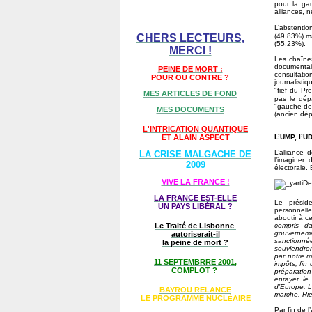
pour la gau
alliances, 
L’abstenti
(49,83%) ma
CHERS LECTEURS,
(55,23%).
MERCI !
Les chaînes
documentair
PEINE DE MORT :
consultatio
POUR OU CONTRE ?
journalisti
"fief du Pr
MES ARTICLES DE FOND
pas le dép
"gauche de 
MES DOCUMENTS
(ancien dép
L'INTRICATION QUANTIQUE
L’UMP, l’U
ET ALAIN ASPECT
L’alliance 
LA CRISE MALGACHE DE
l’imaginer 
2009
électorale.
VIVE LA FRANCE !
LA FRANCE EST-ELLE
Le prési
UN PAYS LIB
É
RAL ?
personnelle
aboutir à ce
compris d
Le Traité de Lisbonne
gouverneme
autoriserait-il
sanctionnée
la peine de mort ?
souviendron
par notre m
11 SEPTEMBRRE 2001,
impôts, fin
COMPLOT ?
préparation
enrayer le
d’Europe. L’
BAYROU RELANCE
marche. Rien
LE PROGRAMME NU
CL
AIRE
É
Par fin de 