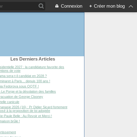
Connexion
+
Créer mon blog
Les Derniers Articles
sidentielle 2027 : la candidature favorite des
entions de vote
ma sera-t-il candidat en 2028 ?
minaret à Paris... depuis 100 ans !
ia Fedorova sous OQTF !
 Le Porge et la désolation des familles
vacuation de George Clooney
telle canicule
hanasie 2026 (16) : Pr Didier Sicard fortement
osé à la proposition de loi adoptée
ie-Paule Belle : Au Revoir et Merci !
maison brûle !
rtissement