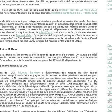
Con
che, soit deux tiers/un tiers. Le FN, lui, parce qu’il a été incapable d’avoir des
ne pourra gérer aucun département.
Cop
Don
premier tour du 22 mars 2015
on a été de 50,02%, soit un peu plus forte qu’au
élections cantonales du 27 mars 2011
is nettement inférieure au second tour des
 de télévision ont peu relayé les résultats pendant la soirée électorale, les films,
es et même matchs sportifs s’entrechoquaient et passaient largement devant cette
n électorale. Et lorsqu’elles traitaient de ces élections, les mêmes clichés verbeux
ques, injustifiés, comme, par exemple, parler du département de l’Essonne comme le
ville d’Évry
emier Ministre" ce qui est faux, la
, oui, c'est son fief, mais certainement
Manuel Valls
artement car
n’y a jamais été implanté puisque c’était la tendance
la gauche" ou "frondeuse" qui avait la pouvoir sous la présidence de Jérôme Guedj
uté remplaçant François Lamy lorsqu’il fut ministre entre 2012 et 2014).
Eur
DI et le MoDem
Pré
Pol
de la droite et du centre a été la grande gagnante du scrutin. On aurait pu déjà
dès le premier tour mais le second fut encore plus démonstratif dans la victoire
Cult
 En nombre de voix, la coalition a remporté 44,98% et 66 départements.
Mor
Aud
Pol
Nicolas Sarkozy
dent de l’UMP
a évidemment des raisons de s’en réjouir
Inst
ment puisqu’il avait fait campagne sur le terrain pendant plusieurs semaines pour
 résultat :
« Nos candidats ont montré que nos idées pouvaient l’emporter partout, y
Hist
ans les départements dirigés par la gauche depuis des décennies. (…) Du
PS 
nt aux exécutifs des départements, c’est le déni, l’impuissance qui a été
. Le Président de la République a décidé d’ignorer le message des Français. Ils se
Cen
t de cette marque de mépris pour les régionales. (…) Dans les départements dirigés
ajorité, nous mettrons en place la fin des dépenses publiques inutiles, maîtrise des
Éta
 de l’assistanat, priorité au développement économique. (…) Nous allons accélérer la
(23
 d’un projet républicain d’alternance, condition absolue pour redresser notre pays et
Pro
 déclin dans lequel l’ont plongé trois années du socialisme le plus archaïque
(22
espoir renaît pour la France. La route sera longue, difficile, mais l’alternance est en
 ne l’arrêtera ! »
(29 mars 2015).
Gau
Soc
l’assistanat, il faut comprendre notamment les procédures d’attribution du RSA (même