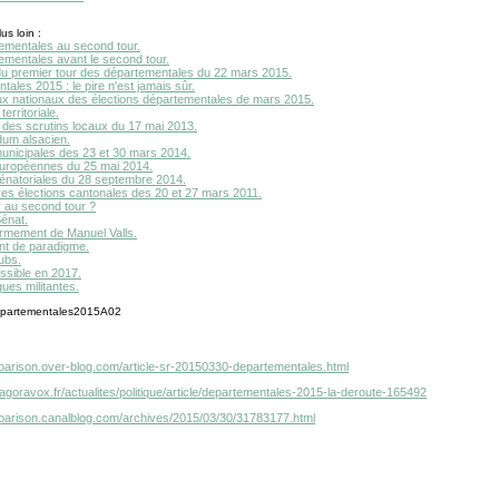
us loin :
ementales au second tour.
ementales avant le second tour.
du premier tour des départementales du 22 mars 2015.
ales 2015 : le pire n'est jamais sûr.
ux nationaux des élections départementales de mars 2015.
erritoriale.
 des scrutins locaux du 17 mai 2013.
dum alsacien.
municipales des 23 et 30 mars 2014.
européennes du 25 mai 2014.
sénatoriales du 28 septembre 2014.
res élections cantonales des 20 et 27 mars 2011.
r au second tour ?
énat.
ermement de Manuel Valls.
t de paradigme.
ubs.
ssible en 2017.
ues militantes.
otoarison.over-blog.com/article-sr-20150330-departementales.html
agoravox.fr/actualites/politique/article/departementales-2015-la-deroute-165492
otoarison.canalblog.com/archives/2015/03/30/31783177.html