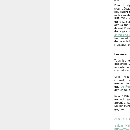
Dans 4 dép
s’est déga
pourraient 
moins évid
BFM-TV que 
qui a la ma
aequo (par 
devrait l’em
deux grands
d’une coll
fort des él
de voter le
indication su
Les enjeux
Tous les o
décembre 2
actuellemen
crispations.
Si le FN a 
capacité d’
une victoir
Le Pe
que
depuis au m
Pour l’UMP,
nouvelle g
amenée, san
Le renouve
gagnants, ri
Aussi sur l
Sylvain Ra
http://www