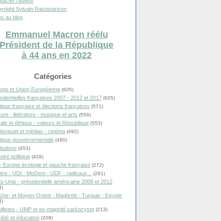
tacter l'auteur
yright Sylvain Rakotoarison
s au blog
Emmanuel Macron réélu
Président de la République
à 44 ans en 2022
Catégories
ope et Union Européenne
(605)
sidentielles françaises 2007 - 2012 et 2017
(605)
itique française et élections françaises
(571)
ure - littérature - musique et arts
(558)
ale et éthique - valeurs et République
(553)
iovisuel et médias - cinéma
(492)
itique gouvernementale
(480)
itutions
(453)
oire politique
(428)
- Europe écologie et gauche française
(272)
tre - UDI - MoDem - UDF - radicaux...
(261)
ts-Unis - présidentielle américaine 2008 et 2012
4)
che- et Moyen-Orient - Maghreb - Turquie - Egypte
4)
llistes - UMP et ex-majorité sarkozyste
(213)
iété et éducation
(208)