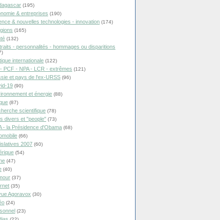
dagascar
(195)
nomie & entreprises
(190)
ence & nouvelles technologies - innovation
(174)
igions
(165)
té
(132)
traits - personnalités - hommages ou disparitions
7)
tique internationale
(122)
- PCF - NPA - LCR - extrêmes
(121)
sie et pays de l'ex-URSS
(96)
id-19
(90)
ironnement et énergie
(88)
ique
(87)
herche scientifique
(78)
ts divers et "people"
(73)
 - la Présidence d'Obama
(68)
omobile
(66)
islatives 2007
(60)
rique
(54)
ne
(47)
e
(40)
mour
(37)
ernet
(35)
ue Agoravox
(30)
éo
(24)
sonnel
(23)
ias
(22)