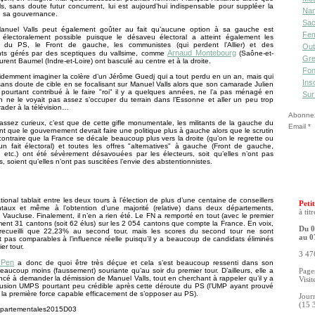
s, sans doute futur concurrent, lui est aujourd’hui indispensable pour suppléer la
Nan
e sa gouvernance.
Sac
anuel Valls peut également goûter au fait qu’aucune option à sa gauche est
Fe
i électoralement possible puisque le désaveu électoral a atteint également les
" du PS, le Front de gauche, les communistes (qui perdent l’Allier) et des
Out
Arnaud Montebourg
ts gérés par des sceptiques du vallsime, comme
(Saône-et-
Gre
urent Baumel (Indre-et-Loire) ont basculé au centre et à la droite.
Fon
demment imaginer la colère d’un Jérôme Guedj qui a tout perdu en un an, mais qui
Ins
ans doute de cible en se focalisant sur Manuel Valls alors que son camarade Julien
 pourtant contribué à le faire "roi" il y a quelques années, ne l’a pas ménagé en
Sur
n ne le voyait pas assez s’occuper du terrain dans l’Essonne et aller un peu trop
ader à la télévision…
Abonnez-
assez curieux, c’est que de cette gifle monumentale, les militants de la gauche du
Email
t que le gouvernement devrait faire une politique plus à gauche alors que le scrutin
ontraire que la France se décale beaucoup plus vers la droite (qu’on le regrette ou
un fait électoral) et toutes les offres "alternatives" à gauche (Front de gauche,
, etc.) ont été sévèrement désavouées par les électeurs, soit qu’elles n’ont pas
, soient qu’elles n’ont pas suscitées l’envie des abstentionnistes.
tional tablait entre les deux tours à l’élection de plus d’une centaine de conseillers
Petit
taux et même à l’obtention d’une majorité (relative) dans deux départements,
à tit
le Vaucluse. Finalement, il n’en a rien été. Le FN a remporté en tout (avec le premier
ment 31 cantons (soit 62 élus) sur les 2 054 cantons que compte la France. En voix,
Du 0
recueilli que 22,23% au second tour, mais les scores du second tour ne sont
au 0
pas comparables à l’influence réelle puisqu’il y a beaucoup de candidats éliminés
er tour.
3 476
 Pen
a donc de quoi être très déçue et cela s’est beaucoup ressenti dans son
beaucoup moins (faussement) souriante qu’au soir du premier tour. D’ailleurs, elle a
Pages
é à demander la démission de Manuel Valls, tout en cherchant à rappeler qu’il y a
Visit
lusion UMPS pourtant peu crédible après cette déroute du PS (l’UMP ayant prouvé
it la première force capable efficacement de s’opposer au PS).
Jour
(15 