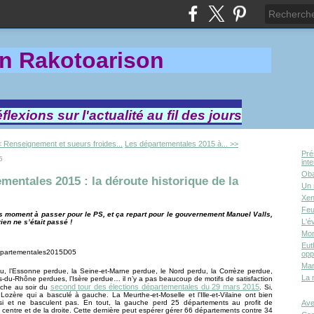
in Rakotoa
rison
lexions sur l'actualité au fil des jours
 Renseignement et sueurs froides...
Les départementales 2015 à... >>
Pré
5
int
Oba
mentales 2015 : la déroute historique de la
Un 
Xen
Feu
 moment à passer pour le PS, et ça repart pour le gouvernement Manuel Valls,
L'é
en ne s’était passé !
Mor
Eut
opp
Mar
rdu, l’Essonne perdue, la Seine-et-Marne perdue, le Nord perdu, la Corrèze perdue,
La 
-du-Rhône perdues, l’Isère perdue… il n’y a pas beaucoup de motifs de satisfaction
second tour des élections départementales du 29 mars 2015
uche au soir du
. Si,
 Lozère qui a basculé à gauche. La Meurthe-et-Moselle et l’Ille-et-Vilaine ont bien
ssi et ne basculent pas. En tout, la gauche perd 25 départements au profit de
Ave
du centre et de la droite. Cette dernière peut espérer gérer 66 départements contre 34