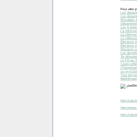
Pour aller pl
Les départ
Les départ
Résultats 
Département
Les 4 enje
La réforme t
La réforme
Le référen
Élections 
Élections 
Élections 
Les derniè
Se désiste
Le FN au S
L’auto-enf
Changemen
Le ni-ni Do
Tout est po
Mathématiq
http://rak
http://www.
http://rak