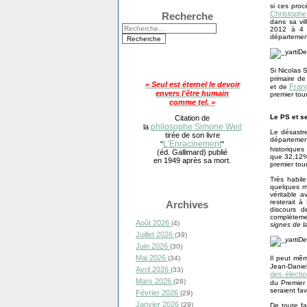
si ces pro
Christoph
Recherche
dans sa vi
2012 à 4 
département
Si Nicolas 
primaire de
« Seul est éternel le devoir
Fran
et de
envers l'être humain
premier tour
comme tel. »
Le PS et s
Citation de
philosophe Simone Weil
la
Le désastre
tirée de son livre
départemen
L'Enracinement
"
"
historiques
(éd. Gallimard) publié
que 32,12%,
en 1949 après sa mort.
premier tou
Très habil
quelques mi
véritable a
resterait 
Archives
discours d
complètemen
Août 2026
(4)
signes de la
Juillet 2026
(39)
Juin 2026
(30)
Mai 2026
(34)
Il peut mêm
Jean-Daniel
Avril 2026
(33)
des électi
Mars 2026
(28)
du Premier
seraient fa
Février 2026
(29)
Janvier 2026
(29)
De toute f