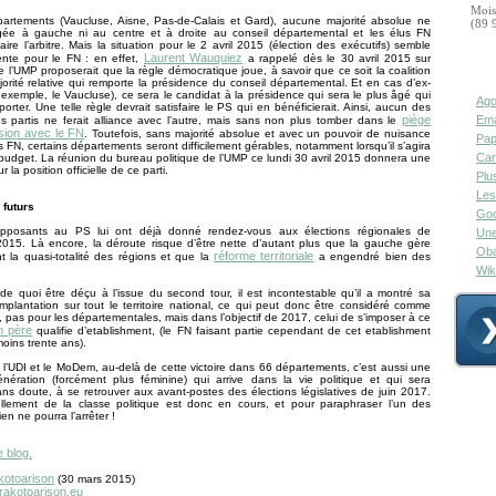
Mois
artements (Vaucluse, Aisne, Pas-de-Calais et Gard), aucune majorité absolue ne
(89 
gée à gauche ni au centre et à droite au conseil départemental et les élus FN
faire l’arbitre. Mais la situation pour le 2 avril 2015 (élection des exécutifs) semble
Laurent Wauquiez
ente pour le FN : en effet,
a rappelé dès le 30 avril 2015 sur
l’UMP proposerait que la règle démocratique joue, à savoir que ce soit la coalition
jorité relative qui remporte la présidence du conseil départemental. Et en cas d’ex-
exemple, le Vaucluse), ce sera le candidat à la présidence qui sera le plus âgé qui
Ago
porter. Une telle règle devrait satisfaire le PS qui en bénéficierait. Ainsi, aucun des
Ema
piège
 partis ne ferait alliance avec l’autre, mais sans non plus tomber dans le
usion avec le FN
. Toutefois, sans majorité absolue et avec un pouvoir de nuisance
Pap
us FN, certains départements seront difficilement gérables, notamment lorsqu’il s’agira
Can
 budget. La réunion du bureau politique de l’UMP ce lundi 30 avril 2015 donnera une
r la position officielle de ce parti.
Plu
Les
 futurs
Goo
pposants au PS lui ont déjà donné rendez-vous aux élections régionales de
Une
015. Là encore, la déroute risque d’être nette d’autant plus que la gauche gère
Oba
réforme territoriale
t la quasi-totalité des régions et que la
a engendré bien des
Wik
de quoi être déçu à l’issue du second tour, il est incontestable qu’il a montré sa
implantation sur tout le territoire national, ce qui peut donc être considéré comme
e, pas pour les départementales, mais dans l’objectif de 2017, celui de s’imposer à ce
n père
qualifie d’etablishment, (le FN faisant partie cependant de cet etablishment
oins trente ans).
 l’UDI et le MoDem, au-delà de cette victoire dans 66 départements, c’est aussi une
énération (forcément plus féminine) qui arrive dans la vie politique et qui sera
s doute, à se retrouver aux avant-postes des élections législatives de juin 2017.
llement de la classe politique est donc en cours, et pour paraphraser l’un des
en ne pourra l’arrêter !
e blog.
kotoarison
(30 mars 2015)
.rakotoarison.eu