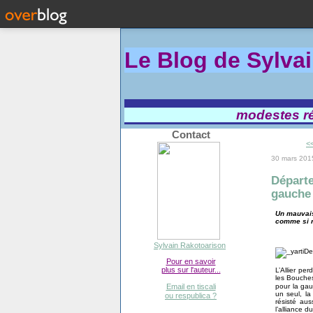
Le Blog de Sylva
modestes réf
Contact
<<
30 mars 201
Départe
gauche
Un mauvais
comme si ri
Sylvain Rakotoarison
Pour en savoir
plus sur l'auteur...
L’Allier pe
les Bouches
pour la ga
Email en tiscali
un seul, la
ou respublica ?
résisté au
l’alliance 