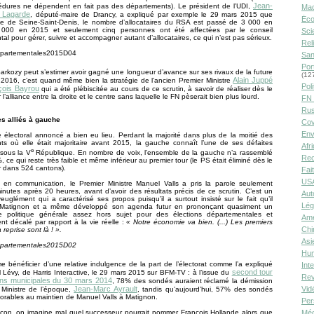
Jean-
cédures ne dépendent en fait pas des départements). Le président de l’UDI,
Ma
e Lagarde
, député-maire de Drancy, a expliqué par exemple le 29 mars 2015 que
Éco
lle de Seine-Saint-Denis, le nombre d’allocataires du RSA est passé de 3 000 en
000 en 2015 et seulement cinq personnes ont été affectées par le conseil
Sci
al pour gérer, suivre et accompagner autant d’allocataires, ce qui n’est pas sérieux.
Rel
San
Por
Sarkozy peut s’estimer avoir gagné une longueur d’avance sur ses rivaux de la future
(12
Alain Juppé
 2016, c’est quand même bien la stratégie de l’ancien Premier Ministre
Poli
çois Bayrou
qui a été plébiscitée au cours de ce scrutin, à savoir de réaliser dès le
 l’alliance entre la droite et le centre sans laquelle le FN pèserait bien plus lourd.
FN 
Rus
es alliés à gauche
Cov
Env
 électoral annoncé a bien eu lieu. Perdant la majorité dans plus de la moitié des
ts où elle était majoritaire avant 2015, la gauche connaît l’une de ses défaites
Afr
e
 sous la V
République. En nombre de voix, l’ensemble de la gauche n’a rassemblé
Rec
 ce qui reste très faible et même inférieur au premier tour (le PS était éliminé dès le
r dans 524 cantons).
Fai
USA
e en communication, le Premier Ministre Manuel Valls a pris la parole seulement
nutes après 20 heures, avant d’avoir des résultats précis de ce scrutin. C’est un
Aut
veuglément qui a caractérisé ses propos puisqu’il a surtout insisté sur le fait qu’il
Lég
à Matignon et a même développé son agenda futur en prononçant quasiment un
e politique générale assez hors sujet pour des élections départementales et
Amé
t décalé par rapport à la vie réelle :
« Notre économie va bien. (...) Les premiers
Chi
 reprise sont là ! ».
Asi
Hu
e bénéficier d’une relative indulgence de la part de l’électorat comme l’a expliqué
Int
second tour
 Lévy, de Harris Interactive, le 29 mars 2015 sur BFM-TV : à l’issue du
Rev
ons municipales du 30 mars 2014
, 78% des sondés auraient réclamé la démission
Vid
Jean-Marc Ayrault
 Ministre de l’époque,
, tandis qu’aujourd’hui, 57% des sondés
vorables au maintien de Manuel Valls à Matignon.
Per
Méd
açon, on imagine mal quel successeur pourrait nommer François Hollande alors que