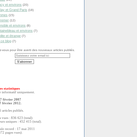
cy et environs
(20)
lay et Grand Paris
(18)
mmes
(15)
remer
(12)
noble et environs
(8)
tainebleau et environs
(7)
olite et étrange
(7)
 ce blog
(7)
vous pour être averti des nouveaux articles publiés.
es statistiques
re informatif uniquement.
7 février 2007
7 février 2012.
 articles publiés.
 vues : 836 623 (total).
eurs uniques : 452 415 (total).
née record : 17 mai 2011
372 pages vues).