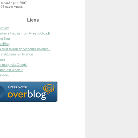
 record : juin 2007
964 pages vues).
Liens
raVox
il en @tiscali.fr ou @respublica.fr
erBlog
alBlog
s d'un million de visiteurs uniques !
 institutions en France
gle
 image via Google
ma est-il noir ?
ipédia