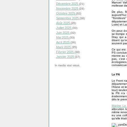
Manuel Vall
Décembre 2025
(21)
mollesse d
Novembre 2025
(24)
De plus, M
Octobre 2025
(32)
aujourd’hu
Septembre 2025
"frondeurs
(38)
départemen
Août 2025
(35)
Loire) et La
Juillet 2025
(33)
On peut évi
Juin 2025
(32)
se trompe s
Dray, qui a
Mai 2025
(33)
disant qu’o
Avril 2025
(36)
souvent par
Mars 2025
(35)
Ce qui est 
Février 2025
(38)
PS concluen
montre au c
Janvier 2025
(37)
pas, c’est 
écologistes
convaincues
In medio stat virtus.
Le FN
Le Front na
départemen
l’Aisne et 
tour) seule
le FN n’a 
évidemment 
dès le premi
Marine Le
allocution 
même renonc
eu une col
qu’elle éta