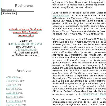
à l'époque, Berlin et Rome étaient des capitales t
très récents, la France des Lumières répandant 
Recherche
restait un mythe encore très présent.
Dans ce fameux discours sur la paix, Victor 
transatlantique
:
« Un jour viendra où l’on ver
d’Amérique, les États-Unis d’Europe, placés en
dessus les mers, échangeant leurs produits, le
génies, défrichant le globe, colonisant les dés
Créateur, et combinant ensemble, pour en tirer le
fraternité des hommes et la puissance de Dieu 
« Seul est éternel le devoir
Russes, Slaves, Européens, Américains, qu’avons-
envers l'être humain
ce grand jour ? Nous aimer ! »
(21 août 1849).
comme tel. »
h
Victor Hugo a aussi décrit le 29 août 1876 les
Citation de
d’une Europe unie :
« Nous apprenons aux gouve
philosophe Simone Weil
la
femmes grosses pour leur tuer les enfants dans 
tirée de son livre
publiques des tas de squelettes de femmes ay
L'Enracinement
chiens rongent dans les rues le crâne des jeunes 
"
"
c’est qu’il suffirait d’un geste des gouvern
(éd. Gallimard) publié
sauvages qui commettent ces forfaits sont effr
en 1949 après sa mort.
commettre sont épouvantables. Le moment est ve
se soulève. Il y a des heures où la consci
gouvernements l’ordre de l’écouter. Les gouve
essayé ce bégaiement : on exagère. (…) Chi
misérable. Les atténuation aggravent. C’est la su
Archives
excusant Stamboul. Nommons les choses par leu
appelle la forêt de Bondy ou la forêt Noire est
bois qu’on appelle la diplomatie est un crime au
Août 2026
(4)
République d’Europe, la Fédération continentale, 
là. (…) Ce que les atrocités de Serbie mettent 
Juillet 2026
(39)
nationalité européenne, un gouvernement un, un
Juin 2026
(30)
paix avec elle-même (…). En un mot, les États-Un
Ceci n’était hier que la vérité ; grâce aux bourre
Mai 2026
(34)
("Pour la Serbie"). Cette description de l’hor
Avril 2026
(33)
fanatiques du Daec
assassinats commis par les
Mars 2026
(28)
Dans une lettre du 20 septembre 1872, Vict
Février 2026
(29)
organisateurs du Congrès de la Paix à Lug
République européenne, nous l’aurons. Nous 
Janvier 2026
(29)