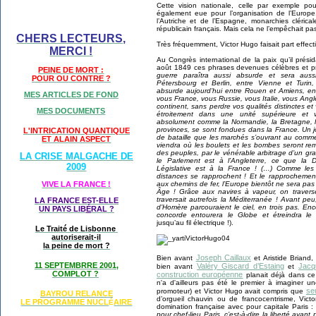
Cette vision nationale, celle par exemple po
également eue pour l’organisation de l’Europe.
l’Autriche et de l’Espagne, monarchies clérical
républicain français. Mais cela ne l’empêchait pas 
CHERS LECTEURS,
Très fréquemment, Victor Hugo faisait part effec
MERCI !
Au Congrès international de la paix qu’il prési
août 1849 ces phrases devenues célèbres et p
PEINE DE MORT :
guerre paraîtra aussi absurde et sera auss
POUR OU CONTRE ?
Pétersbourg et Berlin, entre Vienne et Turin, q
absurde aujourd’hui entre Rouen et Amiens, ent
MES ARTICLES DE FOND
vous France, vous Russie, vous Italie, vous Ang
continent, sans perdre vos qualités distinctes et
MES DOCUMENTS
étroitement dans une unité supérieure et v
absolument comme la Normandie, la Bretagne, la
provinces, se sont fondues dans la France. Un j
L'INTRICATION QUANTIQUE
de bataille que les marchés s’ouvrant au commer
ET ALAIN ASPECT
viendra où les boulets et les bombes seront rem
des peuples, par le vénérable arbitrage d’un gr
LA CRISE MALGACHE DE
le Parlement est à l’Angleterre, ce que la 
2009
Législative est à la France ! (…) Comme les
distances se rapprochent ! Et le rapprochement
aux chemins de fer, l’Europe bientôt ne sera pas
VIVE LA FRANCE !
Âge ! Grâce aux navires à vapeur, on travers
traversait autrefois la Méditerranée ! Avant p
LA FRANCE EST-ELLE
d’Homère parcouraient le ciel, en trois pas. Enc
UN PAYS LIB
É
RAL ?
concorde entourera le Globe et étreindra l
jusqu’au fil électrique !).
Le Traité de Lisbonne
autoriserait-il
la peine de mort ?
Joseph Caillaux
Bien avant
et Aristide Briand
11 SEPTEMBRRE 2001,
Valéry Giscard d’Estaing
Jacq
bien avant
et
COMPLOT ?
construction européenne
planait déjà dans ce 
n'a d'ailleurs pas été le premier à imaginer u
seu
promoteur) et Victor Hugo avait compris que
BAYROU RELANCE
d’orgueil chauvin ou de francocentrisme, Vict
LE PROGRAMME NU
CL
AIRE
É
domination française avec pour capitale Paris 
pour chef-lieu Paris, c’est-à-dire la liberté ayant 