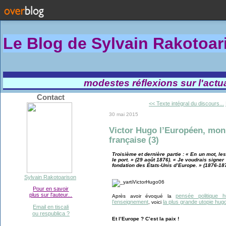
Le Blog de Sylvain Rakotoa
modestes réflexions sur l'actual
Contact
<< Texte intégral du discours...
30 mai 2015
Victor Hugo l’Européen, mon
française (3)
Troisième et dernière partie : « En un mot, les
le port. » (29 août 1876). « Je voudrais signer
fondation des États-Unis d’Europe. » (1876-18
Sylvain Rakotoarison
Pour en savoir
plus sur l'auteur...
pensée politique h
Après avoir évoqué la
l’enseignement
la plus grande utopie hug
, voici
Email en tiscali
ou respublica ?
Et l’Europe ? C’est la paix !