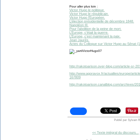
Pour aller plus loin :
Victor Hugo le politique.
Victor Hugo le républicain.
Victor Hugo l’Européen.
L’élection présidentielle de décembre 1848.
Napoléon III.
Pour l’abolition de la peine de mort.
L’Europe, c’était la guerre.
L’Europe, c’est maintenant la paix.
Jean Jaurès.
Actes du Colloque sur Victor Hugo au Sénat (
http://rakotoarison.over-blog.com/article-sr-2
http://www.agoravox.fr/actualites/europe/arti
167809
http://rakotoarison.canalblog.com/archives/2
Publié par Sylvain 
<< Texte intégral du discours...