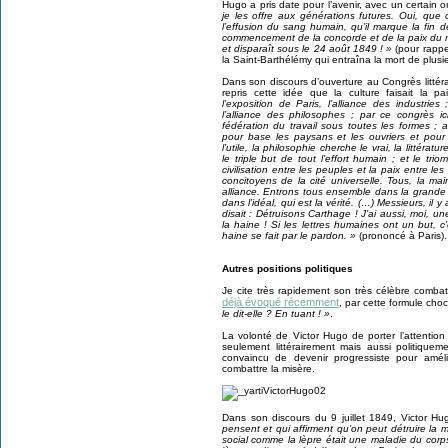
Hugo a pris date pour l’avenir, avec un certain o
je les offre aux générations futures. Oui, que 
l’effusion du sang humain, qu’il marque la fin 
commencement de la concorde et de la paix du m
et disparaît sous le 24 août 1849 ! »
(pour rappe
la Saint-Barthélémy qui entraîna la mort de plusi
Dans son discours d’ouverture au Congrès littéra
repris cette idée que la culture faisait la p
l’exposition de Paris, l’alliance des industrie
l’alliance des philosophes ; par ce congrès ici
fédération du travail sous toutes les formes ; 
pour base les paysans et les ouvriers et pour 
l’utile, la philosophie cherche le vrai, la littératu
le triple but de tout l’effort humain ; et le tri
civilisation entre les peuples et la paix entre
concitoyens de la cité universelle. Tous, la ma
alliance. Entrons tous ensemble dans la grande pa
dans l’idéal, qui est la vérité. (…) Messieurs, il y
disait : Détruisons Carthage ! J’ai aussi, moi, u
la haine ! Si les lettres humaines ont un but, c’
haine se fait par le pardon. »
(prononcé à Paris).
Autres positions politiques
Je cite très rapidement son très célèbre combat 
déjà évoqué récemment
, par cette formule cho
le dit-elle ? En tuant ! »
.
La volonté de Victor Hugo de porter l’attention 
seulement littérairement mais aussi politiqueme
convaincu de devenir progressiste pour améli
combattre la misère.
Dans son discours du 9 juillet 1849, Victor Hug
pensent et qui affirment qu’on peut détruire la
social comme la lèpre était une maladie du corp