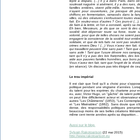
lèpre a disparu. (…) Il y a dans Paris, dans c
soulevait naguère si aisément, il y a des rues, 
familles entières, vivent pêle-mêle, hommes, fem
n’ayant pour couvertures, j’ai presque dit 
chiffons en fermentation, ramassés dans la fa
villes, où des créatures s’enfouissent toutes viv
fait. En voulez-vous d’autres ? Ces jours-ci (
de faim à la lettre, et l’on a constaté, après sa m
Eh bien, Messieurs, je dis que ce sont là des 
société doit dépenser toute sa force, toute sa
volonté, pour que de telles choses ne soient pas !
engagent la conscience de la société tout entièr
solidaire, et que de tels faits ne sont pas seul
crimes envers Dieu ! (…) Vous n’avez rien fait, 
qui travaillent peuvent être sans pain ! Tant que 
sans asile ! Tant que l’usure dévore nos campag
tant qu’il n’y a pas des lois fraternelles, des l
aide aux pauvres familles honnêtes, aux bons p
Vous n’avez rien fait, tant que l’esprit de la révol
(en séance). Un discours pas très éloigné de ce
Le trou impérial
Il est clair que l’exil qu’il a choisi pour s’opp
politique pendant une vingtaine d’années. Lorsq
du talent pour les exprimer, du charisme pour em
eu, avec Victor Hugo, un "gâchis" de talent politi
on peut être difficilement acteur et observateur 
autres "Les Châtiments" (1853), "Les Contempla
et "Les Misérables" (1862). Sans doute que s’il
dense, des responsabilités politiques prenante
beaucoup moins de ses belles créations littérair
même cent trente années après sa disparition…
Aussi sur le blog.
Sylvain Rakotoarison
(22 mai 2015)
http://www.rakotoarison.eu