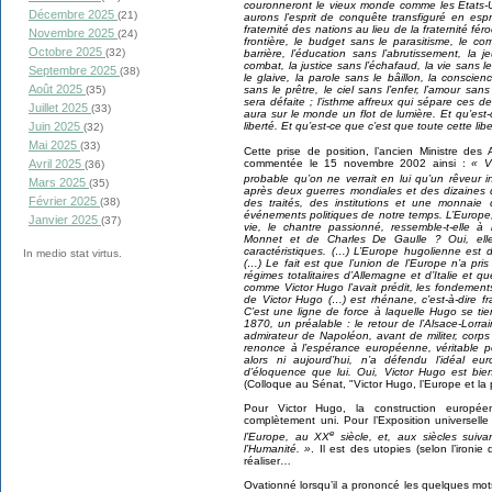
couronneront le vieux monde comme les États-
Décembre 2025
(21)
aurons l’esprit de conquête transfiguré en es
fraternité des nations au lieu de la fraternité f
Novembre 2025
(24)
frontière, le budget sans le parasitisme, le c
Octobre 2025
(32)
barrière, l’éducation sans l’abrutissement, la
combat, la justice sans l’échafaud, la vie sans le
Septembre 2025
(38)
le glaive, la parole sans le bâillon, la conscie
Août 2025
sans le prêtre, le ciel sans l’enfer, l’amour sans 
(35)
sera défaite ; l’isthme affreux qui sépare ces d
Juillet 2025
(33)
aura sur le monde un flot de lumière. Et qu’est-
liberté. Et qu’est-ce que c’est que toute cette libe
Juin 2025
(32)
Mai 2025
(33)
Cette prise de position, l’ancien Ministre des 
commentée le 15 novembre 2002 ainsi :
« V
Avril 2025
(36)
probable qu’on ne verrait en lui qu’un rêveur ins
Mars 2025
(35)
après deux guerres mondiales et des dizaines d
Février 2025
(38)
des traités, des institutions et une monnaie
événements politiques de notre temps. L’Europe, 
Janvier 2025
(37)
vie, le chantre passionné, ressemble-t-elle 
Monnet et de Charles De Gaulle ? Oui, ell
caractéristiques. (…) L’Europe hugolienne est 
In medio stat virtus.
(…) Le fait est que l’union de l’Europe n’a pri
régimes totalitaires d’Allemagne et d’Italie et 
comme Victor Hugo l’avait prédit, les fondemen
de Victor Hugo (…) est rhénane, c’est-à-dire fra
C’est une ligne de force à laquelle Hugo se ti
1870, un préalable : le retour de l’Alsace-Lorra
admirateur de Napoléon, avant de militer, corps
renonce à l’espérance européenne, véritable p
alors ni aujourd’hui, n’a défendu l’idéal e
d’éloquence que lui. Oui, Victor Hugo est bie
(Colloque au Sénat, "Victor Hugo, l’Europe et la p
Pour Victor Hugo, la construction europé
complètement uni. Pour l’Exposition universelle 
e
l’Europe, au XX
siècle, et, aux siècles suivan
l’Humanité. »
. Il est des utopies (selon l’iron
réaliser…
Ovationné lorsqu’il a prononcé les quelques mot