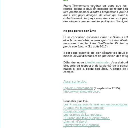
Frans Timmermans voudrait en outre que les 
rejetée soient le plus tôt possible de retour dan
très prochainement d’autres propositions pour as
dans leur pays d’origine de ceux qui n’ont p
collectivement, les pays européens ne sont pas 
des citoyens concernant les politiques d’immigrat
Ne pas perdre son âme
Et sa conclusion est assez claire :
« Si nous éc
et à la xénophobie, à ceux qui n’ont rien d’aut
mesurons tous les jours l’inefficacité. Et font 
perde son âme. »
(31 août 2015).
Il est donc essentiel de bien séparer les deux e
mais le devoir d’accueil et de protection des réf
identité nationale
Défendre notre
, c’est d’abor
elle, celle du respect et de la dignité de la per
nation si elle a perdu son âme. À cause de le
compris.
Aussi sur le blog.
Sylvain Rakotoarison
(2 septembre 2015)
http://www.rakotoarison.eu
Pour aller plus loin :
Les Français sont-ils vraiment eurosceptiques
Chaque vie humaine compte.
Rouge de honte.
Les drames de Lampedusa.
L’Europe doit faire quelque chose.
L’humain d’abord.
L’immigration en Hollandie.