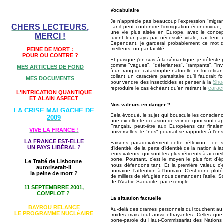
Vocabulaire
Je n’apprécie pas beaucoup l’expression "migran
CHERS LECTEURS,
car il peut confondre l’immigration économique
une vie plus aisée en Europe, avec le concept
MERCI !
fuient leur pays par nécessité vitale, car leu
Cependant, je garderai probablement ce mot de
meilleurs, ou par facilité.
PEINE DE MORT :
POUR OU CONTRE ?
Et puisque j’en suis à la sémantique, je déteste 
comme "vagues", "déferlantes", "rampants", "inv
MES ARTICLES DE FOND
à un rang de catastrophe naturelle en lui retira
collant un caractère parasitaire qu’il faudrait f
MES DOCUMENTS
Sho
pour vendre des insecticides et penser à la
carac
reproduire le cas échéant qu’en retirant le
L'INTRICATION QUANTIQUE
ET ALAIN ASPECT
Nos valeurs en danger ?
LA CRISE MALGACHE DE
Cela évoqué, le sujet qui bouscule les conscienc
2009
une excellente occasion de voir de quoi sont cap
Français, peut-être aux Européens car finale
VIVE LA FRANCE !
universelles, le "nos" pourrait se rapporter à l’e
LA FRANCE EST-ELLE
Faisons paradoxalement cette réflexion : ce 
UN PAYS LIB
É
RAL ?
d’identité, de la perte d’identité de la nation à l
leurs valeurs, qui sont les plus réticents à accueil
porte. Pourtant, c’est le moyen le plus fort d’
Le Traité de Lisbonne
nous défendons tant. Et la première valeur, c’
autoriserait-il
humaine, l’attention à l’humain. C’est donc pl
la peine de mort ?
de milliers de réfugiés nous demandent l’asile. 
de l’Arabie Saoudite, par exemple.
11 SEPTEMBRRE 2001,
COMPLOT ?
La situation factuelle
BAYROU RELANCE
Au-delà des drames personnels qui touchent au p
LE PROGRAMME NU
CL
AIRE
É
froides mais tout aussi effrayantes. Celles qu
porte-parole du Haut-Commissariat des Nations