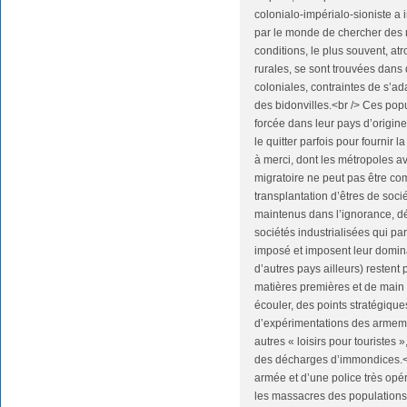
colonialo-impérialo-sioniste a
par le monde de chercher des
conditions, le plus souvent, at
rurales, se sont trouvées dans
coloniales, contraintes de s’a
des bidonvilles.<br /> Ces popu
forcée dans leur pays d’origin
le quitter parfois pour fournir 
à merci, dont les métropoles a
migratoire ne peut pas être comp
transplantation d’êtres de socié
maintenus dans l’ignorance, 
sociétés industrialisées qui p
imposé et imposent leur domina
d’autres pays ailleurs) resten
matières premières et de main
écouler, des points stratégiques
d’expérimentations des armeme
autres « loisirs pour touristes 
des décharges d’immondices.<b
armée et d’une police très opé
les massacres des populations.<