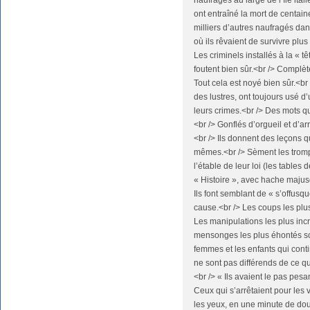
naufrages au large de l’île ita
ont entraîné la mort de centai
milliers d’autres naufragés da
où ils rêvaient de survivre pl
Les criminels installés à la « t
foutent bien sûr.<br /> Complèt
Tout cela est noyé bien sûr.<br
des lustres, ont toujours usé 
leurs crimes.<br /> Des mots qu
<br /> Gonflés d’orgueil et d’ar
<br /> Ils donnent des leçons q
mêmes.<br /> Sèment les trompe
l’étable de leur loi (les tables 
« Histoire », avec hache majusc
Ils font semblant de « s’offusqu
cause.<br /> Les coups les plu
Les manipulations les plus inc
mensonges les plus éhontés so
femmes et les enfants qui conti
ne sont pas différends de ce qui
<br /> « Ils avaient le pas pesan
Ceux qui s’arrêtaient pour les
les yeux, en une minute de doute