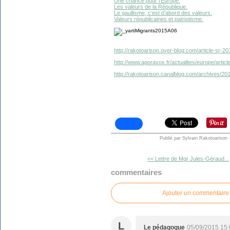
Une chance pour l‘Europe.
Les valeurs de la République.
Le gaullisme, c’est d’abord des valeurs.
Valeurs républicaines et patriotisme.
http://rakotoarison.over-blog.com/article-sr-2
http://www.agoravox.fr/actualites/europe/arti
http://rakotoarison.canalblog.com/archives/2
Publié par Sylvain Rakotoarison
<< Lettre de Mgr Jules-Géraud...
commentaires
Ajouter un commentaire
L
Le pédagogue
05/09/2015 15: