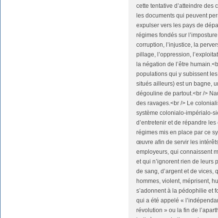
cette tentative d’atteindre des
les documents qui peuvent perme
expulser vers les pays de dépa
régimes fondés sur l’imposture, 
corruption, l’injustice, la perv
pillage, l’oppression, l’exploitat
la négation de l’être humain.<b
populations qui y subissent les
situés ailleurs) est un bagne, u
dégouline de partout.<br /> Na
des ravages.<br /> Le colonial
système colonialo-impérialo-si
d’entretenir et de répandre les 
régimes mis en place par ce sy
œuvre afin de servir les intérê
employeurs, qui connaissent 
et qui n’ignorent rien de leurs 
de sang, d’argent et de vices,
hommes, violent, méprisent, hu
s’adonnent à la pédophilie et f
qui a été appelé « l’indépenda
révolution » ou la fin de l’apar