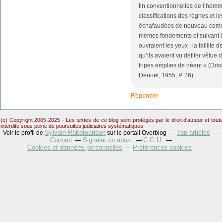
fin conventionnelles de l’homm
classifications des règnes et 
échafaudées de nouveau comme
mêmes fondements et suivant l
ouvraient les yeux : la faillite d
qu’ils avaient vu défiler vêtue d
fripes emplies de néant » (Dris
Denoël, 1955, P. 26).
Répondre
(c) Copyright 2005-2025 - Les textes de ce blog sont protégés par le droit d'auteur et tou
interdite sous peine de poursuites judiciaires systématiques.
Sylvain Rakotoarison
Top articles
Voir le profil de
sur le portail Overblog
Contact
Signaler un abus
C.G.U.
Cookies et données personnelles
Préférences cookies