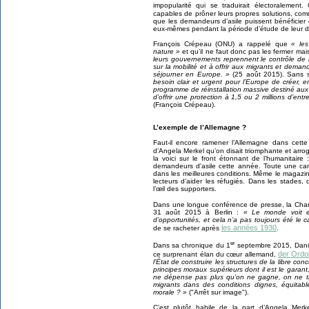
impopularité qui se traduirait électoralement
capables de prôner leurs propres solutions, c
que les demandeurs d’asile puissent bénéficier d
eux-mêmes pendant la période d’étude de leur d
François Crépeau (ONU) a rappelé que
« les
nature »
et qu’il ne faut donc pas les fermer mais
leurs gouvernements reprennent le contrôle de le
sur la mobilité et à offrir aux migrants et demand
séjourner en Europe. »
(25 août 2015). Sans se
besoin clair et urgent pour l’Europe de créer,
programme de réinstallation massive destiné aux 
d’offrir une protection à 1,5 ou 2 millions d’e
(François Crépeau).
L’exemple de l’Allemagne ?
Faut-il encore ramener l’Allemagne dans cette 
d’Angela Merkel qu’on disait triomphante et arro
la voici sur le front étonnant de l’humanitaire
demandeurs d'asile cette année. Toute une cam
dans les meilleures conditions. Même le magazin
lecteurs d’aider les réfugiés. Dans les stade
l’œil des supporters.
Dans une longue conférence de presse, la Cha
31 août 2015 à Berlin :
« Le monde voit e
d’opportunités, et cela n’a pas toujours été le c
les années 1930
de se racheter après
.
er
Dans sa chronique du 1
septembre 2015, Danie
der Ordo
ce surprenant élan du cœur allemand,
l’État de construire les structures de la libre con
principes moraux supérieurs dont il est le garant
ne dépense pas plus qu’on ne gagne, on ne tri
migrants dans des conditions dignes, équitab
morale ? »
("Arrêt sur image").
C’est plutôt habile de la part d’Angela Merk