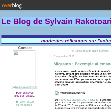
Le Blog de Sylvain Rakotoa
modestes réflexions sur l'actual
Contact
<< Lettre de Mgr Jules-Géraud...
2 septembre 2015
Migrants : l’exemple alleman
« Les droits civils universels ont été jusqu’à
histoire, en tant que principe fondateur de l
crise des réfugiés, ce lien avec les droits ci
ce ne sera pas l’Europe que nous nous repré
devons toujours aujourd’hui développer le myt
août 2015).
Sylvain Rakotoarison
Pour en savoir
plus sur l'auteur...
nouveaux drames des "migrants"
De
qui tente
Email en tiscali
yeux. La mort des 71 personnes enfermées dans
ou respublica ?
le 27 août 2015, les près de 300 morts naufragés 
Européens à réfléchir sur un sujet particulièremen