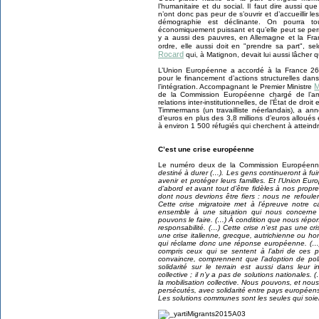
l’humanitaire et du social. Il faut dire aussi q
n’ont donc pas peur de s’ouvrir et d’accueillir l
démographie est déclinante. On pourra to
économiquement puissant et qu’elle peut se perme
y a aussi des pauvres, en Allemagne et la F
ordre, elle aussi doit en "prendre sa part", 
Rocard
qui, à Matignon, devait lui aussi lâcher 
L’Union Européenne a accordé à la France 266
pour le financement d’actions structurelles dan
M
l’intégration. Accompagnant le Premier Ministre
de la Commission Européenne chargé de l’amé
relations inter-institutionnelles, de l’État de dro
Timmermans (un travailliste néerlandais), a a
d’euros en plus des 3,8 millions d’euros alloués
à environ 1 500 réfugiés qui cherchent à atteindr
C’est une crise européenne
Le numéro deux de la Commission Européenne
destiné à durer (…). Les gens continueront à fuir 
avenir et protéger leurs familles. Et l’Union Euro
d’abord et avant tout d’être fidèles à nos propr
dont nous devrions être fiers : nous ne refoule
Cette crise migratoire met à l’épreuve notre
ensemble à une situation qui nous concerne 
pouvons le faire. (…) À condition que nous répon
responsabilité. (…) Cette crise n’est pas une cr
une crise italienne, grecque, autrichienne ou h
qui réclame donc une réponse européenne. (…)
compris ceux qui se sentent à l’abri de ces p
convaincre, comprennent que l’adoption de poli
solidarité sur le terrain est aussi dans leur 
collective ; il n’y a pas de solutions nationales
la mobilisation collective. Nous pouvons, et nou
persécutés, avec solidarité entre pays européens
Les solutions communes sont les seules qui soien