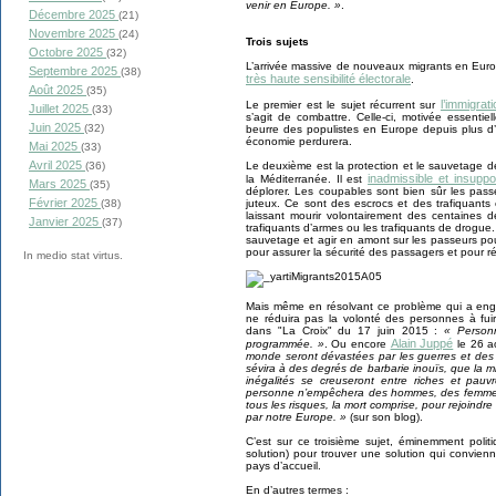
venir en Europe. »
.
Décembre 2025
(21)
Novembre 2025
(24)
Trois sujets
Octobre 2025
(32)
L’arrivée massive de nouveaux migrants en Europe
Septembre 2025
(38)
très haute sensibilité électorale
.
Août 2025
(35)
l’immigrati
Le premier est le sujet récurrent sur
Juillet 2025
(33)
s’agit de combattre. Celle-ci, motivée essenti
Juin 2025
(32)
beurre des populistes en Europe depuis plus d’u
économie perdurera.
Mai 2025
(33)
Avril 2025
(36)
Le deuxième est la protection et le sauvetage d
inadmissible et insuppo
la Méditerranée. Il est
Mars 2025
(35)
déplorer. Les coupables sont bien sûr les pa
Février 2025
(38)
juteux. Ce sont des escrocs et des trafiquants et
laissant mourir volontairement des centaines 
Janvier 2025
(37)
trafiquants d’armes ou les trafiquants de drogue.
sauvetage et agir en amont sur les passeurs po
pour assurer la sécurité des passagers et pour ré
In medio stat virtus.
Mais même en résolvant ce problème qui a enge
ne réduira pas la volonté des personnes à fui
dans "La Croix" du 17 juin 2015 :
« Person
Alain Juppé
programmée. »
. Ou encore
le 26 a
monde seront dévastées par les guerres et des p
sévira à des degrés de barbarie inouïs, que la mi
inégalités se creuseront entre riches et pauv
personne n’empêchera des hommes, des femmes, d
tous les risques, la mort comprise, pour rejoindr
par notre Europe. »
(sur son blog).
C’est sur ce troisième sujet, éminemment politiq
solution) pour trouver une solution qui convie
pays d’accueil.
En d’autres termes :