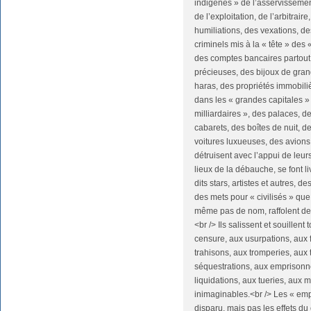
indigènes » de l’asservissemen
de l’exploitation, de l’arbitrai
humiliations, des vexations, des
criminels mis à la « tête » des 
des comptes bancaires partout, 
précieuses, des bijoux de gra
haras, des propriétés immobil
dans les « grandes capitales »
milliardaires », des palaces, 
cabarets, des boîtes de nuit, d
voitures luxueuses, des avions,
détruisent avec l’appui de leur
lieux de la débauche, se font l
dits stars, artistes et autres, 
des mets pour « civilisés » qu
même pas de nom, raffolent de 
<br /> Ils salissent et souillent
censure, aux usurpations, aux fa
trahisons, aux tromperies, aux 
séquestrations, aux emprisonn
liquidations, aux tueries, aux 
inimaginables.<br /> Les « emp
disparu, mais pas les effets du