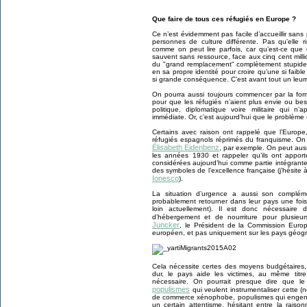
Que faire de tous ces réfugiés en Europe ?
Ce n’est évidemment pas facile d’accueillir sans
personnes de culture différente. Pas qu’elle r
comme on peut lire parfois, car qu’est-ce que
sauvent sans ressource, face aux cinq cent mill
du "grand remplacement" complètement stupide e
en sa propre identité pour croire qu’une si faib
si grande conséquence. C’est avant tout un leurre
On pourra aussi toujours commencer par la formu
pour que les réfugiés n’aient plus envie ou beso
politique, diplomatique voire militaire qui n
immédiate. Or, c’est aujourd’hui que le problèm
Certains avec raison ont rappelé que l’Europe, 
réfugiés espagnols réprimés du franquisme. On 
Élisabeth Eidenbenz
, par exemple. On peut aus
les années 1930 et rappeler qu’ils ont appor
considérées aujourd’hui comme partie intégrante
des symboles de l’excellence française (j’hésite 
Ionesco
).
La situation d’urgence a aussi son compléme
probablement retourner dans leur pays une fois 
loin actuellement). Il est donc nécessaire 
d’hébergement et de nourriture pour plusie
Juncker
, le Président de la Commission Européen
européen, et pas uniquement sur les pays géog
Cela nécessite certes des moyens budgétaires,
dur, le pays aide les victimes, au même titr
nécessaire. On pourrait presque dire que le
populismes
qui veulent instrumentaliser cette (no
de commerce xénophobe, populismes qui engend
un certain attentisme, hésitant entre la raiso