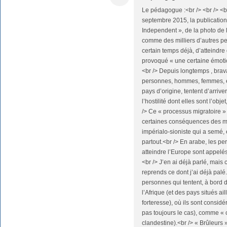
Le pédagogue :<br /> <br /> <b
septembre 2015, la publication
Independent », de la photo de 
comme des milliers d’autres pe
certain temps déjà, d’atteindre
provoqué « une certaine émotion
<br /> Depuis longtemps , brava
personnes, hommes, femmes, et
pays d’origine, tentent d’arrive
l’hostilité dont elles sont l’obj
/> Ce « processus migratoire » 
certaines conséquences des mé
impérialo-sioniste qui a semé,
partout.<br /> En arabe, les p
atteindre l’Europe sont appelés
<br /> J’en ai déjà parlé, mais 
reprends ce dont j’ai déjà pal
personnes qui tentent, à bord d
l’Afrique (et des pays situés ai
forteresse), où ils sont considér
pas toujours le cas), comme « 
clandestine).<br /> « Brûleurs