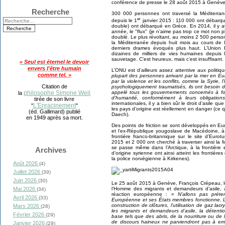
conférence de presse le 28 août 2015 à Genève
Recherche
300 000 personnes ont traversé la Méditerran
er
depuis le 1
janvier 2015 : 110 000 ont débarqué
double) ont débarqué en Grèce. En 2014, il y av
année, le "flux" (je n’aime pas trop ce mot non 
doublé. Le plus révoltant, au moins 2 500 perso
la Méditerranée depuis huit mois au cours de 
derniers drames évoqués plus haut. L’Union
dizaines de milliers de vies humaines depuis
sauvetage. C’est heureux, mais c’est insuffisant.
« Seul est éternel le devoir
envers l'être humain
L’ONU est d’ailleurs assez attentive aux politi
comme tel. »
plupart des personnes arrivant par la mer en 
par la violence et les conflits, comme la Syrie, 
Citation de
psychologiquement traumatisés, ils ont besoin 
philosophe Simone Weil
appelé tous les gouvernements concernés à fou
la
d’humanité, conformément à leurs obligations
tirée de son livre
internationales, il y a bien sûr le droit d’asile qu
L'Enracinement
"
"
les pays d’origine est réellement en danger (ce qui
(éd. Gallimard) publié
Daech).
en 1949 après sa mort.
Des points de friction se sont développés en Euro
et l’ex-République yougoslave de Macédoine, à l
frontière franco-britannique sur le site d’Eur
2015 et 2 000 ont cherché à traverser ainsi la M
se passe même dans l’Arctique, à la frontière
Archives
d’origine syrienne ont ainsi atteint les frontiè
la police norvégienne à Kirkenes).
Août 2026
(4)
Juillet 2026
(39)
Juin 2026
(30)
Le 25 août 2015 à Genève, François Crépeau, le
Mai 2026
l’Homme des migrants et demandeurs d’asile, a 
(34)
réaction européenne :
« N’allons pas préte
Avril 2026
(33)
Européenne et ses États membres fonctionne. Le
construction de clôtures, l’utilisation de gaz l
Mars 2026
(28)
les migrants et demandeurs d’asile, la détenti
Février 2026
(29)
base tels que des abris, de la nourriture ou de 
de discours haineux ne parviendront pas à em
Janvier 2026
(29)