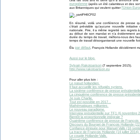
cela fait trois ans et demi qu’il a annoncé une 
européenne
(après un été calamiteux et des so
l’Union Eur
aux Britanniques qui veulent quitter
En résumé, voilà une conférence de presse qui 
c’était prévisible qu’aucune nouvelle initiati
nationale. Pire, il a même regretté ses regrets
au début de son mandat et n’a évidemment ann
durée du temps de travail, méfions-nous des fau
temps de travail désorganiserait une nouvelle fois 
par défaut
Élu
, François Hollande décidément m
Aussi sur le blog.
Sylvain Rakotoarison
(7 septembre 2015).
http://www.rakotoarison.eu
Pour aller plus loin :
Le nœud hollandien.
Il faut accueillir les réfugiés syriens.
La sixième conférence de presse présidentiell
La cinquième conférence de presse présidentiel
Je suis Charlie.
Tout est possible en 2017...
Mathématiques militantes.
Le nouveau paradigme.
Interview présidentielle sur TF1 (6 novembre 
Bientôt la proportionnelle intégrale ?
Quatrième conférence de presse de François 
Discours du Bourget de François Hollande (22 
Confiance étriquée pour Manuel Valls (16 sep
La trace de François Hollande (14 juillet 2014).
Le couple Hollande-Valls.
Manuel Valls.