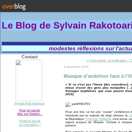
Le Blog de Sylvain Rakotoa
modestes réflexions sur l'actual
Contact
<< Document : la publication...
D
8 septembre 2015
Manque d’ambition face à l’H
« Si ce n’est pas l’heure [des caractères],
mieux d’avoir des gens plus tranquilles (…)
fromages lyophilisés que vous pouvez trou
2010).
Sylvain Rakotoarison
Pour en savoir
Pour une fois, ce fut une "courte" conférence
plus sur l'auteur...
si
Introduite par un exposé de vingt minutes, la
François Hollande
la République
s’est tenue ce
Email en tiscali
salons luxueux de l’Élysée. Comme à chaque 
ou respublica ?
présent.
Bien entendu, la nouvelle Ministre du Travail, 