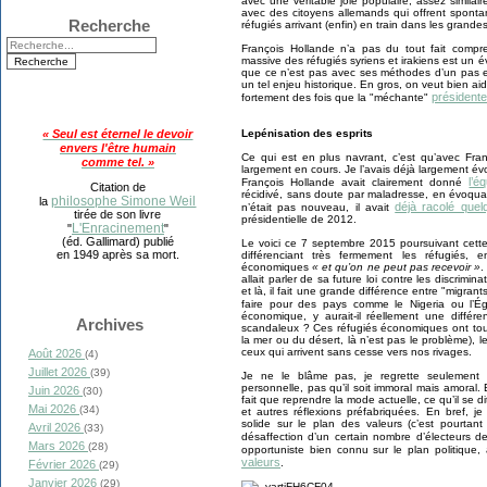
avec une véritable joie populaire, assez similai
avec des citoyens allemands qui offrent spon
Recherche
réfugiés arrivant (enfin) en train dans les grande
François Hollande n’a pas du tout fait compre
massive des réfugiés syriens et irakiens est un é
que ce n’est pas avec ses méthodes d’un pas e
un tel enjeu historique. En gros, on veut bien aide
président
fortement des fois que la "méchante"
« Seul est éternel le devoir
Lepénisation des esprits
envers l'être humain
Ce qui est en plus navrant, c’est qu’avec Fran
comme tel. »
largement en cours. Je l’avais déjà largement é
l’é
François Hollande avait clairement donné
Citation de
récidivé, sans doute par maladresse, en évoqua
philosophe Simone Weil
la
déjà racolé que
n’était pas nouveau, il avait
tirée de son livre
présidentielle de 2012.
L'Enracinement
"
"
(éd. Gallimard) publié
Le voici ce 7 septembre 2015 poursuivant cette
en 1949 après sa mort.
différenciant très fermement les réfugiés, e
économiques
« et qu’on ne peut pas recevoir »
.
allait parler de sa future loi contre les discrimin
et là, il fait une grande différence entre "migrant
faire pour des pays comme le Nigeria ou l’Ég
économique, y aurait-il réellement une différ
Archives
scandaleux ? Ces réfugiés économiques ont tout 
la mer ou du désert, là n’est pas le problème), 
ceux qui arrivent sans cesse vers nos rivages.
Août 2026
(4)
Juillet 2026
(39)
Je ne le blâme pas, je regrette seulement 
personnelle, pas qu’il soit immoral mais amoral. En
Juin 2026
(30)
fait que reprendre la mode actuelle, ce qu’il se 
Mai 2026
(34)
et autres réflexions préfabriquées. En bref, je
solide sur le plan des valeurs (c’est pourtant 
Avril 2026
(33)
désaffection d’un certain nombre d’électeurs 
Mars 2026
(28)
opportuniste bien connu sur le plan politique,
valeurs
.
Février 2026
(29)
Janvier 2026
(29)