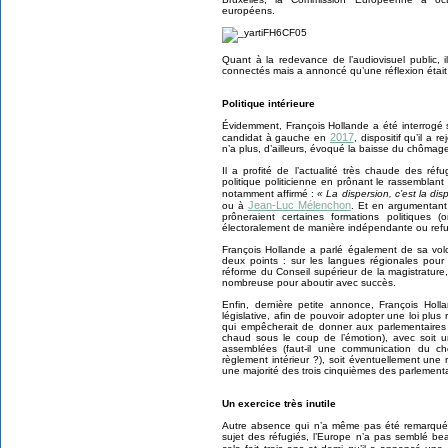
européens.
Quant à la redevance de l’audiovisuel public, i
connectés mais a annoncé qu’une réflexion était
Politique intérieure
Évidemment, François Hollande a été interrogé 
2017
candidat à gauche en
, dispositif qu’il a 
n’a plus, d’ailleurs, évoqué la baisse du chôma
Il a profité de l’actualité très chaude des réf
politique politicienne en prônant le rassembla
notamment affirmé :
« La dispersion, c’est la disp
Jean-Luc Mélenchon
ou à
. Et en argumentant s
prôneraient certaines formations politiques 
électoralement de manière indépendante ou refuse
François Hollande a parlé également de sa volon
deux points : sur les langues régionales pour
réforme du Conseil supérieur de la magistrature
nombreuse pour aboutir avec succès.
Enfin, dernière petite annonce, François Ho
législative, afin de pouvoir adopter une loi plus
qui empêcherait de donner aux parlementaires 
chaud sous le coup de l’émotion), avec soit u
assemblées (faut-il une communication du ch
règlement intérieur ?), soit éventuellement une r
une majorité des trois cinquièmes des parlementa
Un exercice très inutile
Autre absence qui n’a même pas été remarquée 
sujet des réfugiés, l’Europe n’a pas semblé be