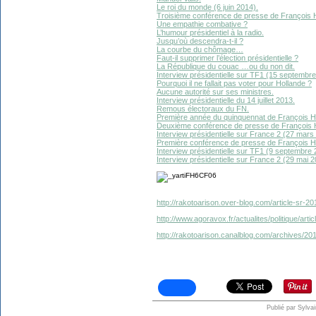
Le roi du monde (6 juin 2014).
Troisième conférence de presse de François H
Une empathie combative ?
L’humour présidentiel à la radio.
Jusqu’où descendra-t-il ?
La courbe du chômage…
Faut-il supprimer l’élection présidentielle ?
La République du couac …ou du non dit.
Interview présidentielle sur TF1 (15 septembre
Pourquoi il ne fallait pas voter pour Hollande ?
Aucune autorité sur ses ministres.
Interview présidentielle du 14 juillet 2013.
Remous électoraux du FN.
Première année du quinquennat de François H
Deuxième conférence de presse de François H
Interview présidentielle sur France 2 (27 mars
Première conférence de presse de François H
Interview présidentielle sur TF1 (9 septembre 
Interview présidentielle sur France 2 (29 mai 2
http://rakotoarison.over-blog.com/article-sr-2
http://www.agoravox.fr/actualites/politique/ar
http://rakotoarison.canalblog.com/archives/2
Publié par Sylva