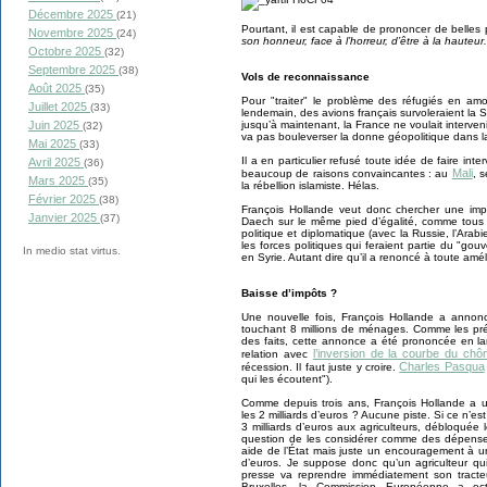
Décembre 2025
(21)
Pourtant, il est capable de prononcer de belles
Novembre 2025
(24)
son honneur, face à l’horreur, d’être à la hauteur
Octobre 2025
(32)
Septembre 2025
(38)
Vols de reconnaissance
Août 2025
(35)
Pour "traiter" le problème des réfugiés en a
Juillet 2025
(33)
lendemain, des avions français survoleraient la
Juin 2025
jusqu’à maintenant, la France ne voulait interve
(32)
va pas bouleverser la donne géopolitique dans l
Mai 2025
(33)
Il a en particulier refusé toute idée de faire int
Avril 2025
(36)
Mali
beaucoup de raisons convaincantes : au
, 
Mars 2025
(35)
la rébellion islamiste. Hélas.
Février 2025
(38)
François Hollande veut donc chercher une imp
Janvier 2025
(37)
Daech sur le même pied d’égalité, comme tous 
politique et diplomatique (avec la Russie, l’Ara
les forces politiques qui feraient partie du "g
In medio stat virtus.
en Syrie. Autant dire qu’il a renoncé à toute amél
Baisse d’impôts ?
Une nouvelle fois, François Hollande a annonc
touchant 8 millions de ménages. Comme les pr
des faits, cette annonce a été prononcée en la
l’inversion de la courbe du ch
relation avec
Charles Pasqua
récession. Il faut juste y croire.
qui les écoutent").
Comme depuis trois ans, François Hollande a u
les 2 milliards d’euros ? Aucune piste. Si ce n’est
3 milliards d’euros aux agriculteurs, débloquée 
question de les considérer comme des dépenses
aide de l’État mais juste un encouragement à un
d’euros. Je suppose donc qu’un agriculteur qu
presse va reprendre immédiatement son trac
Bruxelles, la Commission Européenne a octr