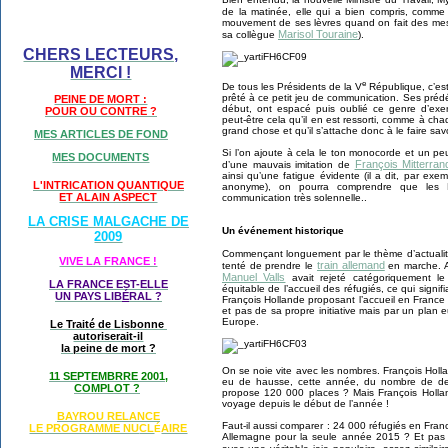
de la matinée, elle qui a bien compris, comme 
mouvement de ses lèvres quand on fait des mess
Marisol Touraine
sa collègue
).
CHERS LECTEURS,
MERCI !
e
De tous les Présidents de la V
République, c’est
prêté à ce petit jeu de communication. Ses pré
PEINE DE MORT :
début, ont espacé puis oublié ce genre d’exerci
POUR OU CONTRE ?
peut-être cela qu’il en est ressorti, comme à cha
grand chose et qu’il s’attache donc à le faire sav
MES ARTICLES DE FOND
Si l’on ajoute à cela le ton monocorde et un 
MES DOCUMENTS
François Mitterran
d’une mauvais imitation de
ainsi qu’une fatigue évidente (il a dit, par exe
L'INTRICATION QUANTIQUE
anonyme), on pourra comprendre que les F
ET ALAIN ASPECT
communication très solennelle..
LA CRISE MALGACHE DE
Un événement historique
2009
Commençant longuement par le thème d’actualit
VIVE LA FRANCE !
train allemand
tenté de prendre le
en marche. A
Manuel Valls
avait rejeté catégoriquement l
LA FRANCE EST-ELLE
équitable de l’accueil des réfugiés, ce qui signifi
UN PAYS LIB
É
RAL ?
François Hollande proposant l’accueil en Franc
et pas de sa propre initiative mais par un plan 
Europe.
Le Traité de Lisbonne
autoriserait-il
la peine de mort ?
On se noie vite avec les nombres. François Holla
11 SEPTEMBRRE 2001,
eu de hausse, cette année, du nombre de dem
COMPLOT ?
propose 120 000 places ? Mais François Hollan
voyage depuis le début de l’année !
BAYROU RELANCE
Faut-il aussi comparer : 24 000 réfugiés en Fran
LE PROGRAMME NU
CL
AIRE
É
Allemagne pour la seule année 2015 ? Et pas a