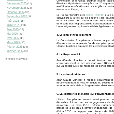
Commission et la Grèce, pourrait revenir rapid
Décembre 2025
élections législatives anticipées du 20 septem
(21)
réalisé une étude d’impact social [de ce trois
Novembre 2025
(24)
faveur de la Grèce]. »
.
Octobre 2025
(32)
Alexis Tsipras
Le Premier Ministre grec
, qui a 
Septembre 2025
(38)
convaincre à la fois sur sa gauche (l’aile gauche
et sur sa droite. Son retournement politique est l’
Août 2025
(35)
et le sens des responsabilités doivent prendre 
Juillet 2025
(33)
Un enseignement qui serait valable également en
Juin 2025
(32)
Mai 2025
(33)
3. Le plan d’investissement
Avril 2025
(36)
La Commission Européenne a lancé un plan d’i
Mars 2025
(35)
d’euros avec un nouveau Fonds européen pour l
Claude Juncker a énuméré les premières réalisat
Février 2025
(38)
Janvier 2025
(37)
4. Le Royaume-Uni
In medio stat virtus.
Jean-Claude Juncker a aussi évoqué les 
réaménagement de ses relations avec l’Union
sur un accord juste qui respecte les principales li
5. La crise ukrainienne
Jean-Claude Juncker a rappelé également le 
notamment dans la mise en œuvre du cessez-le-f
autonomie territoriale et l’organisation d’élection
6. La conférence mondiale sur l’environnemen
L’Union Européenne entend aussi prendre un
décembre. Là encore, les engagements de Je
nouveaux. En mars 2015, l’Union Européenne
présentée à ce jour, à savoir l’engagement de
d’ici à 2030 par rapport aux niveaux de 19