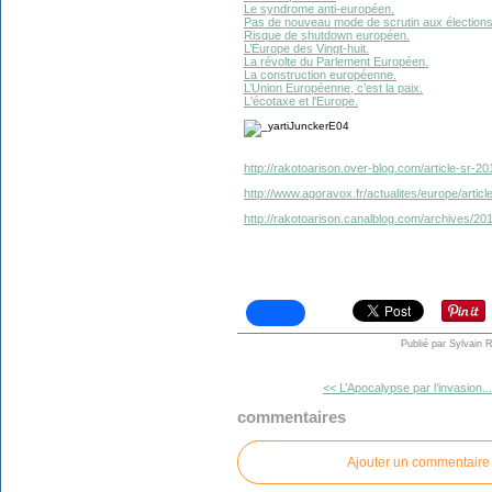
Le syndrome anti-européen.
Pas de nouveau mode de scrutin aux électio
Risque de shutdown européen.
L’Europe des Vingt-huit.
La révolte du Parlement Européen.
La construction européenne.
L’Union Européenne, c’est la paix.
L'écotaxe et l'Europe.
http://rakotoarison.over-blog.com/article-sr-2
http://www.agoravox.fr/actualites/europe/articl
http://rakotoarison.canalblog.com/archives/2
Publié par Sylvain 
<< L’Apocalypse par l’invasion...
commentaires
Ajouter un commentaire