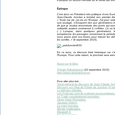
d’adopter un accord mondial sur le climat qui soit
Épilogue
C’est donc en Président très politique d’une E
Jean-Claude Juncker a terminé son premier di
« Toute ma vie, j’ai cru en l’Europe. J’ai pour cela
suis soulagé, n’évoquent rien aux générations d’a
dit que je voulais reconstruire des ponts qui co
solidarité avaient commencé à s’effriter. Là où 
(…) Lorsque, dans quelques générations, le
européenne les passages concernant la période 
nous avons joint nos forces pour relever les dé
les conflits. »
(9 septembre 2015).
En ce sens, ce discours était historique car c’
l’Europe. Pour cette raison, le prochain sera sa
Aussi sur le blog.
Sylvain Rakotoarison
(10 septembre 2015)
http://www.rakotoarison.eu
Pour aller plus loin :
Texte intégral du discours de Jean-Claude Ju
Discours sur l'état de l'Union de Juncker (9 s
Le défi des réfugiés.
Les Français sont-ils vraiment eurosceptiques
Le Traité constitutionnel européen.
Victor Hugo l’Européen.
Jacques Delors.
La crise grecque.
Monde multipolaire.
Élisabeth II.
David Cameron.