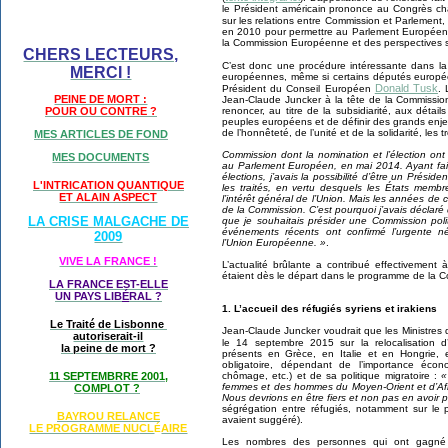
le Président américain prononce au Congrès c
sur les relations entre Commission et Parlement
en 2010 pour permettre au Parlement Européen 
la Commission Européenne et des perspectives s
CHERS LECTEURS,
C’est donc une procédure intéressante dans l
MERCI !
européennes, même si certains députés europée
Donald Tusk
Président du Conseil Européen
. 
PEINE DE MORT :
Jean-Claude Juncker à la tête de la Commissio
renoncer, au titre de la subsidiarité, aux détai
POUR OU CONTRE ?
peuples européens et de définir des grands enjeu
de l’honnêteté, de l’unité et de la solidarité, les 
MES ARTICLES DE FOND
Commission dont la nomination et l’élection ont
MES DOCUMENTS
au Parlement Européen, en mai 2014. Ayant fai
élections, j’avais la possibilité d’être un Préside
L'INTRICATION QUANTIQUE
les traités, en vertu desquels les États memb
ET ALAIN ASPECT
l’intérêt général de l’Union. Mais les années de
de la Commission. C’est pourquoi j’avais déclar
LA CRISE MALGACHE DE
que je souhaitais présider une Commission poli
événements récents ont confirmé l’urgente né
2009
l’Union Européenne. »
.
VIVE LA FRANCE !
L’actualité brûlante a contribué effectivement
étaient dès le départ dans le programme de la C
LA FRANCE EST-ELLE
UN PAYS LIB
É
RAL ?
1. L’accueil des réfugiés syriens et irakiens
Le Traité de Lisbonne
Jean-Claude Juncker voudrait que les Ministres d
autoriserait-il
le 14 septembre 2015 sur la relocalisation
la peine de mort ?
présents en Grèce, en Italie et en Hongrie, 
obligatoire, dépendant de l’importance éco
chômage, etc.) et de sa politique migratoire :
«
11 SEPTEMBRRE 2001,
femmes et des hommes du Moyen-Orient et d’Afriq
COMPLOT ?
Nous devrions en être fiers et non pas en avoir p
ségrégation entre réfugiés, notamment sur le p
BAYROU RELANCE
avaient suggéré).
LE PROGRAMME NU
CL
AIRE
É
Les nombres des personnes qui ont gagné 