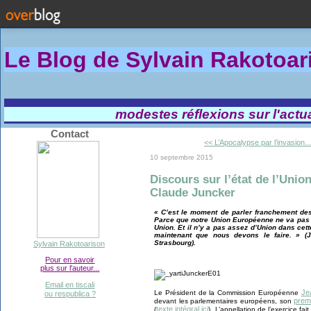
Le Blog de Sylvain Rakotoa
modestes réflexions sur l'actual
Contact
<< L’Apocalypse par l’invasion...
10 septembre 2015
Discours sur l’état de l’Union
Claude Juncker
« C’est le moment de parler franchement de
Parce que notre Union Européenne ne va pas b
Union. Et il n’y a pas assez d’Union dans cet
maintenant que nous devons le faire. » (
Strasbourg).
Sylvain Rakotoarison
Pour en savoir
plus sur l'auteur...
Email en tiscali
Je
Le Président de la Commission Européenne
ou respublica ?
premi
devant les parlementaires européens, son
texte intégral ici
(
). L’appellation de l’exercice 