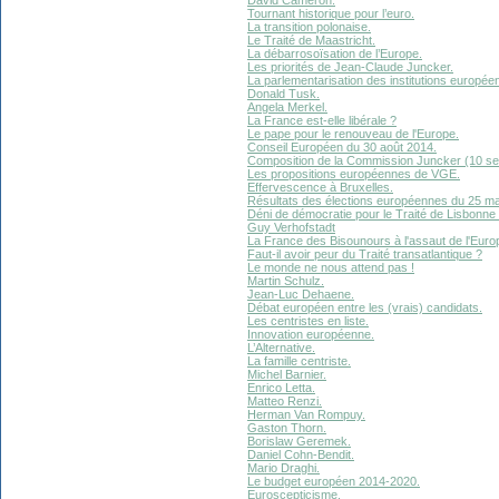
Tournant historique pour l’euro.
La transition polonaise.
Le Traité de Maastricht.
La débarrosoïsation de l’Europe.
Les priorités de Jean-Claude Juncker.
La parlementarisation des institutions europée
Donald Tusk.
Angela Merkel.
La France est-elle libérale ?
Le pape pour le renouveau de l'Europe.
Conseil Européen du 30 août 2014.
Composition de la Commission Juncker (10 s
Les propositions européennes de VGE.
Effervescence à Bruxelles.
Résultats des élections européennes du 25 ma
Déni de démocratie pour le Traité de Lisbonne
Guy Verhofstadt
La France des Bisounours à l'assaut de l'Euro
Faut-il avoir peur du Traité transatlantique ?
Le monde ne nous attend pas !
Martin Schulz.
Jean-Luc Dehaene.
Débat européen entre les (vrais) candidats.
Les centristes en liste.
Innovation européenne.
L’Alternative.
La famille centriste.
Michel Barnier.
Enrico Letta.
Matteo Renzi.
Herman Van Rompuy.
Gaston Thorn.
Borislaw Geremek.
Daniel Cohn-Bendit.
Mario Draghi.
Le budget européen 2014-2020.
Euroscepticisme.