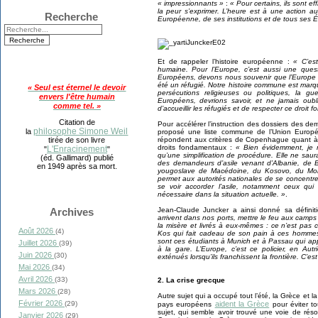
« impressionnants »
:
« Pour certains, ils sont e
la peur s’exprimer. L’heure est à une action a
Recherche
Européenne, de ses institutions et de tous ses 
Et de rappeler l’histoire européenne :
« C’es
humaine. Pour l’Europe, c’est aussi une quest
Européens, devons nous souvenir que l’Europe 
été un réfugié. Notre histoire commune est marqu
« Seul est éternel le devoir
persécutions religieuses ou politiques, la gu
envers l'être humain
Européens, devrions savoir, et ne jamais oublie
comme tel. »
d’accueillir les réfugiés et de respecter ce droit f
Citation de
Pour accélérer l’instruction des dossiers des 
philosophe Simone Weil
la
proposé une liste commune de l’Union Europée
répondent aux critères de Copenhague quant à la
tirée de son livre
droits fondamentaux :
« Bien évidemment, je n
L'Enracinement
"
"
qu’une simplification de procédure. Elle ne saura
(éd. Gallimard) publié
des demandeurs d’asile venant d’Albanie, de 
en 1949 après sa mort.
yougoslave de Macédoine, du Kosovo, du Mont
permet aux autorités nationales de se concentre
se voir accorder l’asile, notamment ceux qui 
nécessaire dans la situation actuelle. »
.
Jean-Claude Juncker a ainsi donné sa définit
Archives
arrivent dans nos ports, mettre le feu aux camp
la misère et livrés à eux-mêmes : ce n’est pas 
Août 2026
(4)
Kos qui fait cadeau de son pain à ces hommes
sont ces étudiants à Munich et à Passau qui ap
Juillet 2026
(39)
à la gare. L’Europe, c’est ce policier, en Aut
Juin 2026
(30)
exténués lorsqu’ils franchissent la frontière. C’e
Mai 2026
(34)
Avril 2026
(33)
2. La crise grecque
Mars 2026
(28)
Autre sujet qui a occupé tout l’été, la Grèce et 
Février 2026
aident la Grèce
(29)
pays européens
pour éviter to
sujet, qui semble avoir trouvé une voie de rés
Janvier 2026
(29)