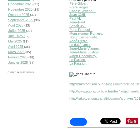
Père Gilbert.
Décembre 2025
(21)
Frère Roger.
Novembre 2025
(24)
Concile Vatican II.
Jean XXIII.
Octobre 2025
(32)
Paul VI.
Septembre 2025
(38)
Jean-Paul II.
Août 2025
(35)
Benoît XVI.
Pape François.
Juillet 2025
(33)
Monseigneur Romero.
Juin 2025
(32)
Sœur Emmanuelle.
Abbé Pierre.
Mai 2025
(33)
Le dalaï-lama.
Avril 2025
(36)
Jean-Marie Vianney.
Mars 2025
Jean-Marie Lustiger.
(35)
Albert Decourtray.
Février 2025
(38)
Le Pardon.
Janvier 2025
(37)
La Passion.
In medio stat virtus.
http://rakotoarison.over-blog.com/article-sr-2
http://www.agoravox.fr/actualites/religions/art
http://rakotoarison.canalblog.com/archives/2