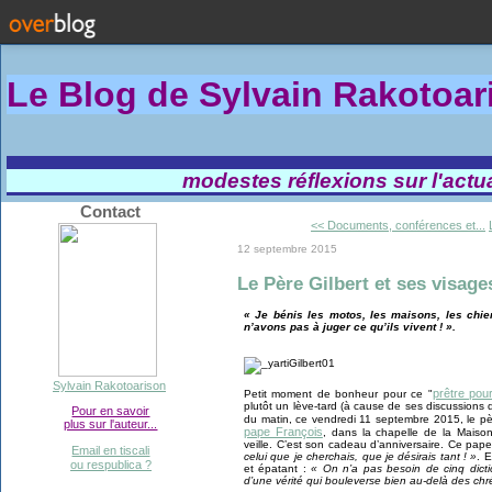
Le Blog de Sylvain Rakotoa
modestes réflexions sur l'actual
Contact
<< Documents, conférences et...
12 septembre 2015
Le Père Gilbert et ses visage
« Je bénis les motos, les maisons, les chi
n’avons pas à juger ce qu’ils vivent ! ».
Sylvain Rakotoarison
prêtre pou
Petit moment de bonheur pour ce "
plutôt un lève-tard (à cause de ses discussions 
Pour en savoir
du matin, ce vendredi 11 septembre 2015, le p
plus sur l'auteur...
pape François
, dans la chapelle de la Maison
veille. C’est son cadeau d’anniversaire. Ce pa
Email en tiscali
celui que je cherchais, que je désirais tant ! »
. 
ou respublica ?
et épatant :
« On n’a pas besoin de cinq dicti
d’une vérité qui bouleverse bien au-delà des chr