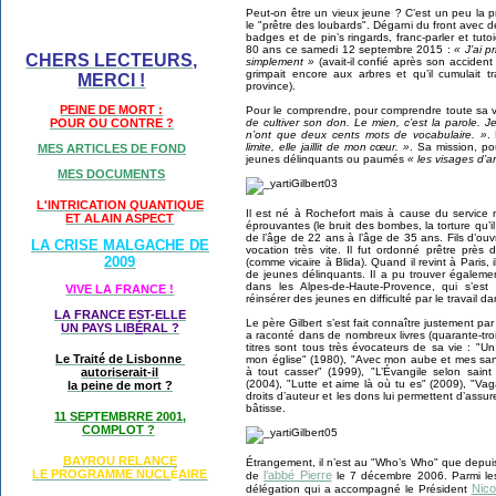
Peut-on être un vieux jeune ? C’est un peu la p
le "prêtre des loubards". Dégarni du front avec 
badges et de pin’s ringards, franc-parler et tut
80 ans ce samedi 12 septembre 2015 :
« J’ai p
CHERS LECTEURS,
simplement »
(avait-il confié après son accident
grimpait encore aux arbres et qu’il cumulait 
MERCI !
province).
PEINE DE MORT :
Pour le comprendre, pour comprendre toute sa vie,
de cultiver son don. Le mien, c’est la parole.
POUR OU CONTRE ?
n’ont que deux cents mots de vocabulaire. »
.
limite, elle jaillit de mon cœur. »
. Sa mission, po
MES ARTICLES DE FOND
jeunes délinquants ou paumés
« les visages d’a
MES DOCUMENTS
L'INTRICATION QUANTIQUE
Il est né à Rochefort mais à cause du service mi
ET ALAIN ASPECT
éprouvantes (le bruit des bombes, la torture qu’il 
de l’âge de 22 ans à l’âge de 35 ans. Fils d’ouv
LA CRISE MALGACHE DE
vocation très vite. Il fut ordonné prêtre près
2009
(comme vicaire à Blida). Quand il revint à Paris,
de jeunes délinquants. Il a pu trouver égalemen
dans les Alpes-de-Haute-Provence, qui s’es
VIVE LA FRANCE !
réinsérer des jeunes en difficulté par le travail 
LA FRANCE EST-ELLE
Le père Gilbert s’est fait connaître justement par
UN PAYS LIB
É
RAL ?
a raconté dans de nombreux livres (quarante-troi
titres sont tous très évocateurs de sa vie : "U
Le Traité de Lisbonne
mon église" (1980), "Avec mon aube et mes sant
à tout casser" (1999), "L’Évangile selon sain
autoriserait-il
(2004), "Lutte et aime là où tu es" (2009), "V
la peine de mort ?
droits d’auteur et les dons lui permettent d’assure
bâtisse.
11 SEPTEMBRRE 2001,
COMPLOT ?
BAYROU RELANCE
Étrangement, il n’est au "Who’s Who" que depui
LE PROGRAMME NU
CL
AIRE
l’abbé Pierre
É
de
le 7 décembre 2006. Parmi les 
Nico
délégation qui a accompagné le Président