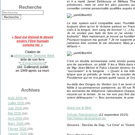
et il a marié Jamel Debbouze et Mélissa The
précieuses, mais ce sont les plus pauvres q
Recherche
conseiller comme personnalité qualifiée auprès 
Le star system est-il compatible avec l’humilit
toujours alors qu’on le réclame partout en Fra
usés à la longue, bon sang de bonsoir ! (…) Au d
Je ne voulais pas faire de livre et j’ai vend
loubards". Mais maintenant, je trouve ça humilian
« Seul est éternel le devoir
Pourquoi toujours ma gueule ? Je ne supporte p
envers l'être humain
j’aimerais être comme ils me décrivent. Mais 
comme tel. »
défauts »
.
Citation de
philosophe Simone Weil
la
tirée de son livre
C’est un double anniversaire cette année puisqu’
L'Enracinement
"
"
ans de sacerdoce, un jubilé. Il les a fêtés dans
(éd. Gallimard) publié
de Mgr Jean-Michel di Falco Léandri devenu 
en 1949 après sa mort.
"succession" à la bergerie :
« Quant à ma relèv
laïque que je préside, je tente de la susciter 
Providence qui ne m’a jamais quitté saura, je l’e
Au-delà des Gorges du Verdon (où il se rend cin
fidèle à sa permanence parisienne, au 46 rue R
Archives
les sonneries de téléphone l’abrutissent chaqu
mourrai sur le terrain. Je ne me vois pas finir 
soient délinquants ! »
. Bon anniversaire, le pote 
Août 2026
(4)
Juillet 2026
(39)
Aussi sur le blog.
Juin 2026
(30)
Mai 2026
(34)
Sylvain Rakotoarison
(12 septembre 2015)
http://www.rakotoarison.eu
Avril 2026
(33)
Mars 2026
(28)
(Sources : Diocèse de Gap, "La Croix" et "Ouest
Février 2026
(29)
Janvier 2026
(29)
Pour aller plus loin :