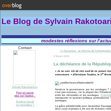
Le Blog de Sylvain Rakotoa
modestes réflexions sur l'actual
Contact
<< Document : la réforme de l'orthographe.
3 février 2016
La déchéance de la Républiqu
« Je ne suis sûr de rien sauf de ne jamais tro
er
conscience. » (Christiane Taubira, le 1
févrie
Sylvain Rakotoarison
Serait-ce la gouvernance par les sondages ? 
n’est pas nouveau, car la plupart des Présiden
Pour en savoir
François
entre les nécessités et les sondages.
plus sur l'auteur...
manœuvrier et tacticien politique professionnel
sondages.
Email en tiscali
ou respublica ?
La grâce présidentielle pour Jacqueline Sauvage
deux cours d’assises à dix ans de réclusion crimi