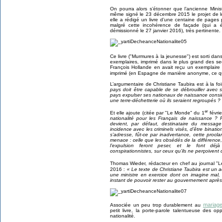
On pourra alors s’étonner que l’ancienne Minis
même signé le 23 décembre 2015 le projet de loi
elle a rédigé un livre d’une centaine de pages
malgré cette incohérence de façade (qui a ét
démissionné le 27 janvier 2016), très pertinente.
Ce livre ("Murmures à la jeunesse") est sorti dans 
exemplaires, imprimé dans le plus grand des sec
François Hollande en avait reçu un exemplaire 
imprimé (en Espagne de manière anonyme, ce q
L’argumentaire de Christiane Taubira est à la fo
pays doit être capable de se débrouiller avec
pays expulser ses nationaux de naissance consid
une terre-déchetterie où ils seraient regroupés ?
er
Et elle ajoute (citée par "Le Monde" du 1
févrie
nationalité pour les Français de naissance ? P
devient, par défaut, destinataire du message
incidence avec les criminels visés, d’être binati
s’adresse, fût-ce par inadvertance, cette procla
menace : celle que les obsédés de la différence,
l’expulsion feront peser, et le font déj
conspirationnistes, sur ceux qu’ils ne perçoiven
Thomas Wieder, rédacteur en chef au journal "Le
2016 :
« Le texte de Christiane Taubira est un act
une ministre en exercice dont on imagine mal, 
instant de pouvoir rester au gouvernement après l
mariag
Associée un peu trop durablement au
petit livre, la porte-parole talentueuse des 
nationalité.