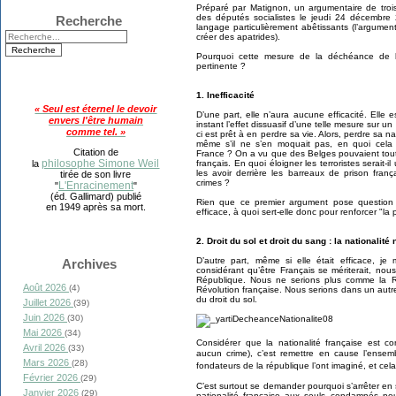
Préparé par Matignon, un argumentaire de trois
des députés socialistes le jeudi 24 décembre
Recherche
langage particulièrement abêtissants (l’argumen
créer des apatrides).
Pourquoi cette mesure de la déchéance de la
pertinente ?
1. Inefficacité
« Seul est éternel le devoir
D’une part, elle n’aura aucune efficacité. Elle
envers l'être humain
instant l’effet dissuasif d’une telle mesure sur un
comme tel. »
ci est prêt à en perdre sa vie. Alors, perdre sa na
même s’il ne s’en moquait pas, en quoi cela 
Citation de
France ? On a vu que des Belges pouvaient tout
philosophe Simone Weil
la
français. En quoi éloigner les terroristes serait-
les avoir derrière les barreaux de prison fra
tirée de son livre
crimes ?
L'Enracinement
"
"
(éd. Gallimard) publié
Rien que ce premier argument pose question su
en 1949 après sa mort.
efficace, à quoi sert-elle donc pour renforcer "la 
2. Droit du sol et droit du sang : la nationalité
D’autre part, même si elle était efficace, j
Archives
considérant qu’être Français se mériterait, no
République. Nous ne serions plus comme la Ré
Août 2026
(4)
Révolution française. Nous serions dans un autre
du droit du sol.
Juillet 2026
(39)
Juin 2026
(30)
Mai 2026
(34)
Considérer que la nationalité française est c
Avril 2026
(33)
aucun crime), c’est remettre en cause l’ense
Mars 2026
(28)
fondateurs de la république l’ont imaginé, et cela
Février 2026
(29)
C’est surtout se demander pourquoi s’arrêter en
Janvier 2026
(29)
nationalité française aux seuls condamnés pou