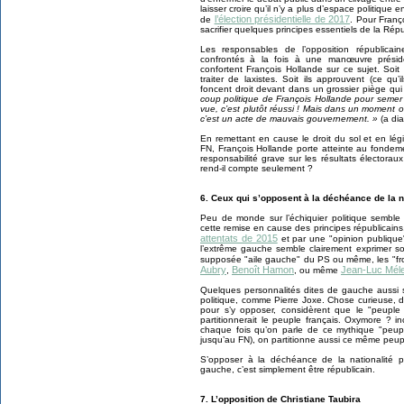
laisser croire qu’il n’y a plus d’espace politique e
l’élection présidentielle de 2017
de
. Pour Franç
sacrifier quelques principes essentiels de la Rép
Les responsables de l’opposition républica
confrontés à la fois à une manœuvre préside
confortent François Hollande sur ce sujet. Soit
traiter de laxistes. Soit ils approuvent (ce qu’
foncent droit devant dans un grossier piège qu
coup politique de François Hollande pour semer
vue, c’est plutôt réussi ! Mais dans un moment 
c’est un acte de mauvais gouvernement. »
(a dia
En remettant en cause le droit du sol et en légi
FN, François Hollande porte atteinte au fonde
responsabilité grave sur les résultats électorau
rend-il compte seulement ?
6. Ceux qui s’opposent à la déchéance de la n
Peu de monde sur l’échiquier politique semble
cette remise en cause des principes républicains,
attentats de 2015
et par une "opinion publique"
l’extrême gauche semble clairement exprimer so
supposée "aile gauche" du PS ou même, les "fron
Aubry
Benoît Hamon
Jean-Luc Mél
,
, ou même
Quelques personnalités dites de gauche aussi 
politique, comme Pierre Joxe. Chose curieuse, d
pour s’y opposer, considèrent que le "peuple
partitionnerait le peuple français. Oxymore ?
chaque fois qu’on parle de ce mythique "peupl
jusqu’au FN), on partitionne aussi ce même peup
S’opposer à la déchéance de la nationalité p
gauche, c’est simplement être républicain.
7. L’opposition de Christiane Taubira