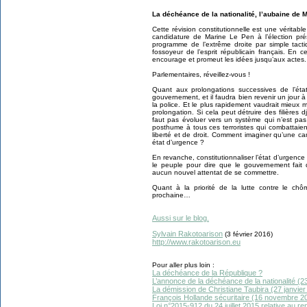
La déchéance de la nationalité, l’aubaine de 
Cette révision constitutionnelle est une véritab
candidature de Marine Le Pen à l’élection prési
programme de l’extrême droite par simple tacti
fossoyeur de l’esprit républicain français. En 
encourage et promeut les idées jusqu’aux actes.
Parlementaires, réveillez-vous !
Quant aux prolongations successives de l’état
gouvernement, et il faudra bien revenir un jour à 
la police. Et le plus rapidement vaudrait mieux même
prolongation. Si cela peut détruire des filières dj
faut pas évoluer vers un système qui n’est pas
posthume à tous ces terroristes qui combattaien
liberté et de droit. Comment imaginer qu’une c
état d’urgence ?
En revanche, constitutionnaliser l’état d’urgence
le peuple pour dire que le gouvernement fait
aucun nouvel attentat de se commettre.
Quant à la priorité de la lutte contre le ch
prochaine…
Aussi sur le blog.
Sylvain Rakotoarison
(3 février 2016)
http://www.rakotoarison.eu
Pour aller plus loin :
La déchéance de la République ?
L’annonce de la déchéance de la nationalité (
La démission de Christiane Taubira (27 janvier
François Hollande sécuritaire (16 novembre 2
Loi n°2015-912 du 24 juillet 2015 relative au r