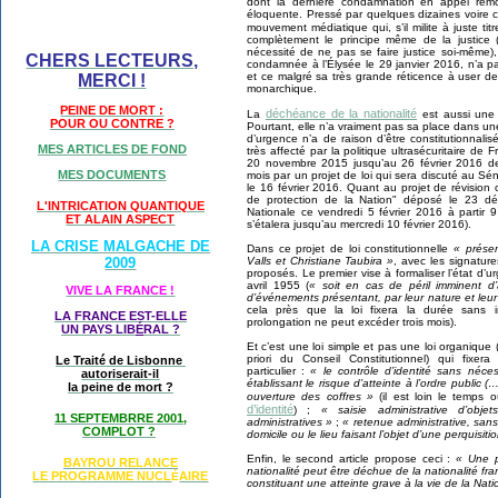
dont la dernière condamnation en appel re
éloquente. Pressé par quelques dizaines voire ce
mouvement médiatique qui, s’il milite à juste tit
complètement le principe même de la justice (
nécessité de ne pas se faire justice soi-même),
CHERS LECTEURS,
condamnée à l’Élysée le 29 janvier 2016, n’a p
et ce malgré sa très grande réticence à user de
MERCI !
monarchique.
PEINE DE MORT :
déchéance de la nationalité
La
est aussi une 
POUR OU CONTRE ?
Pourtant, elle n’a vraiment pas sa place dans une
d’urgence n’a de raison d’être constitutionnali
MES ARTICLES DE FOND
très affecté par la politique ultrasécuritaire de 
20 novembre 2015 jusqu’au 26 février 2016 dev
MES DOCUMENTS
mois par un projet de loi qui sera discuté au Sé
le 16 février 2016. Quant au projet de révision co
de protection de la Nation" déposé le 23 dé
L'INTRICATION QUANTIQUE
Nationale ce vendredi 5 février 2016 à partir 
ET ALAIN ASPECT
s’étalera jusqu’au mercredi 10 février 2016).
LA CRISE MALGACHE DE
Dans ce projet de loi constitutionnelle
« prése
2009
Valls et Christiane Taubira »
, avec les signature
proposés. Le premier vise à formaliser l’état d’
avril 1955 (
« soit en cas de péril imminent d’a
VIVE LA FRANCE !
d’événements présentant, par leur nature et leur 
cela près que la loi fixera la durée sans i
LA FRANCE EST-ELLE
prolongation ne peut excéder trois mois).
UN PAYS LIB
É
RAL ?
Et c’est une loi simple et pas une loi organique 
priori du Conseil Constitutionnel) qui fixer
Le Traité de Lisbonne
particulier :
« le contrôle d’identité sans nécess
autoriserait-il
établissant le risque d’atteinte à l’ordre public (
la peine de mort ?
ouverture des coffres »
(il est loin le temps 
d’identité
) ;
« saisie administrative d’objet
11 SEPTEMBRRE 2001,
administratives »
;
« retenue administrative, sans
COMPLOT ?
domicile ou le lieu faisant l’objet d’une perquisiti
Enfin, le second article propose ceci :
« Une p
BAYROU RELANCE
nationalité peut être déchue de la nationalité f
LE PROGRAMME NU
CL
AIRE
É
constituant une atteinte grave à la vie de la Nati