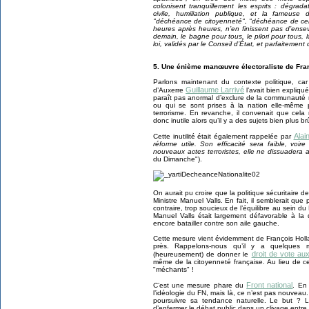
colonisent tranquillement les esprits : dégrada
civile, humiliation publique, et la fameuse 
"déchéance de citoyenneté", "déchéance de certa
heures après heures, n’en finissent pas d’ensev
demain, le bagne pour tous, le pilori pour tous, 
loi, validés par le Conseil d’État, et parfaitemen
5. Une énième manœuvre électoraliste de Fra
Parlons maintenant du contexte politique, car
Guillaume Larrivé
d’Auxerre
l’avait bien expliqué
paraît pas anormal d’exclure de la communauté 
ou qui se sont prises à la nation elle-même 
terrorisme. En revanche, il convenait que cela 
donc inutile alors qu’il y a des sujets bien plus b
Alai
Cette inutilité était également rappelée par
réforme utile. Son efficacité sera faible, voi
nouveaux actes terroristes, elle ne dissuadera a
du Dimanche").
On aurait pu croire que la politique sécuritaire 
Ministre Manuel Valls. En fait, il semblerait que
contraire, trop soucieux de l’équilibre au sein d
Manuel Valls était largement défavorable à la 
encore batailler contre son aile gauche.
Cette mesure vient évidemment de François Holl
près. Rappelons-nous qu’il y a quelques moi
droit de vote au
(heureusement) de donner le
même de la citoyenneté française. Au lieu de cela
"méchants" !
Front national
C’est une mesure phare du
. En
l’idéologie du FN, mais là, ce n’est pas nouveau
poursuivre sa tendance naturelle. Le but ? L
d’enfermer le débat public dans un clivage entre l’É