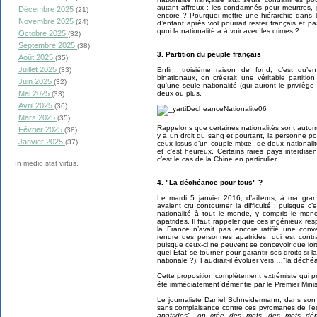
autant affreux : les condamnés pour meurtres, 
Décembre 2025
(21)
encore ? Pourquoi mettre une hiérarchie dans l
Novembre 2025
(24)
d’enfant après viol pourrait rester français et 
quoi la nationalité a à voir avec les crimes ?
Octobre 2025
(32)
Septembre 2025
(38)
3. Partition du peuple français
Août 2025
(35)
Juillet 2025
Enfin, troisième raison de fond, c’est qu’en
(33)
binationaux, on créerait une véritable partitio
Juin 2025
(32)
qu’une seule nationalité (qui auront le privilège
deux ou plus.
Mai 2025
(33)
Avril 2025
(36)
Mars 2025
(35)
Rappelons que certaines nationalités sont automa
Février 2025
(38)
y a un droit du sang et pourtant, la personne pou
Janvier 2025
(37)
ceux issus d’un couple mixte, de deux nationalit
et c’est heureux. Certains rares pays interdisen
c’est le cas de la Chine en particulier.
In medio stat virtus.
4. "La déchéance pour tous" ?
Le mardi 5 janvier 2016, d’ailleurs, à ma gran
avaient cru contourner la difficulté : puisque
nationalité à tout le monde, y compris le mono
apatrides. Il faut rappeler que ces ingénieux re
la France n’avait pas encore ratifié une conve
rendre des personnes apatrides, qui est contr
puisque ceux-ci ne peuvent se concevoir que lor
quel État se tourner pour garantir ses droits s
nationale ?). Faudrait-il évoluer vers …"la déch
Cette proposition complètement extrémiste qui pr
été immédiatement démentie par le Premier Mini
Le journaliste Daniel Schneidermann, dans son 
sans complaisance contre ces pyromanes de l’esp
apatrides", on crée des mots, des mots dépri