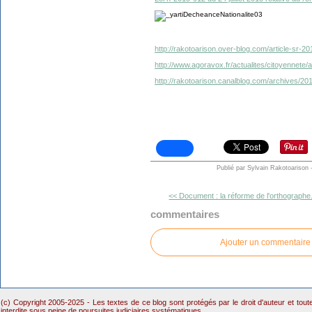
http://rakotoarison.over-blog.com/article-sr-2
http://www.agoravox.fr/actualites/citoyennete/
http://rakotoarison.canalblog.com/archives/2
Publié par Sylvain Rakotoarison
<< Document : la réforme de l'orthographe.
commentaires
Ajouter un commentaire
(c) Copyright 2005-2025 - Les textes de ce blog sont protégés par le droit d'auteur et tou
interdite sous peine de poursuites judiciaires systématiques.