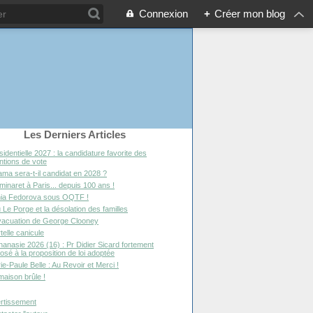
Connexion
+
Créer mon blog
Les Derniers Articles
sidentielle 2027 : la candidature favorite des
entions de vote
ma sera-t-il candidat en 2028 ?
minaret à Paris... depuis 100 ans !
ia Fedorova sous OQTF !
 Le Porge et la désolation des familles
vacuation de George Clooney
telle canicule
hanasie 2026 (16) : Pr Didier Sicard fortement
osé à la proposition de loi adoptée
ie-Paule Belle : Au Revoir et Merci !
maison brûle !
rtissement