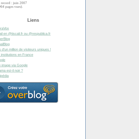
 record : juin 2007
964 pages vues).
Liens
raVox
il en @tiscali.fr ou @respublica.fr
erBlog
alBlog
s d'un million de visiteurs uniques !
 institutions en France
gle
 image via Google
ma est-il noir ?
ipédia