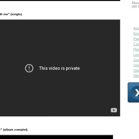
Mois
(89 
th me" (single).
Ago
Ema
Pap
Can
Plu
Les
Goo
Une
Oba
Wik
e" (album complet).