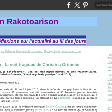
in Rakotoa
rison
lexions sur l'actualité au fil des jours
<< Orlando, Magnanville, comme...
György Ligeti, le musicien... >>
Pré
int
Oba
 : la nuit tragique de Christina Grimmie
Un 
Xen
, je t’ai découvert ! Ceci est mon départ définitif. Je suis vraiment partie.
Christina Grimmie, "Absolutely finaly goodbye", août 2013).
Feu
L'é
Mor
Eut
reur, celle du 11 au 12 juin 2016, dans la boîte de nuit gay Pulse à Orlando, en
opp
au moins 50 personnes ont été assassinées et 53 blessées par un terroriste
Mar
t islamiste, citoyen américain de Floride d'origine afghane, agent de sécurité, qui a
Bataclan
uite par les forces spéciales. Un attentat de type
, revendiqué quelques
La 
Daech
 tard par
.
Barack Obama
e 12 juin 2016, le Président américain
a mis ce terrible événement
Ave
armes à feu
ive avec la législation sur les
:
« Ce jour est marqué par la fusillade la