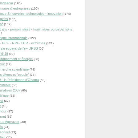
dagascar
(195)
nomie & entreprises
(190)
ence & nouvelles technologies - innovation
(174)
igions
(165)
té
(132)
traits - personnalités - hommages ou disparitions
7)
tique internationale
(122)
- PCF - NPA - LCR - extrêmes
(121)
sie et pays de l'ex-URSS
(96)
id-19
(90)
ironnement et énergie
(88)
ique
(87)
herche scientifique
(78)
ts divers et "people"
(73)
 - la Présidence d'Obama
(68)
omobile
(66)
islatives 2007
(60)
rique
(54)
ne
(47)
e
(40)
mour
(37)
ernet
(35)
ue Agoravox
(30)
éo
(24)
sonnel
(23)
ias
(22)