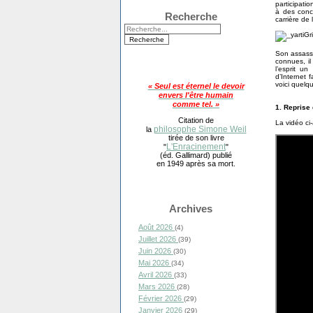
participati
à des conce
Recherche
carrière de
Son assassi
connues, il
l’esprit u
d’Internet 
voici quelq
« Seul est éternel le devoir
envers l'être humain
comme tel. »
1. Reprise
Citation de
La vidéo ci-
philosophe Simone Weil
la
tirée de son livre
L'Enracinement
"
"
(éd. Gallimard) publié
en 1949 après sa mort.
Archives
Août 2026
(4)
Juillet 2026
(39)
Juin 2026
(30)
Mai 2026
(34)
Avril 2026
(33)
Mars 2026
(28)
Février 2026
(29)
Janvier 2026
(29)