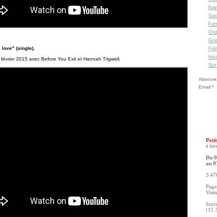
Nan
Sac
Fe
Out
Gre
 love" (single).
Fon
Ins
n février 2015 avec Before You Exit et Hannah Trigwell.
Sur
Abonnez-
Email
Petit
à tit
Du 0
au 0
3 476
Pages
Visit
Jour
(15 