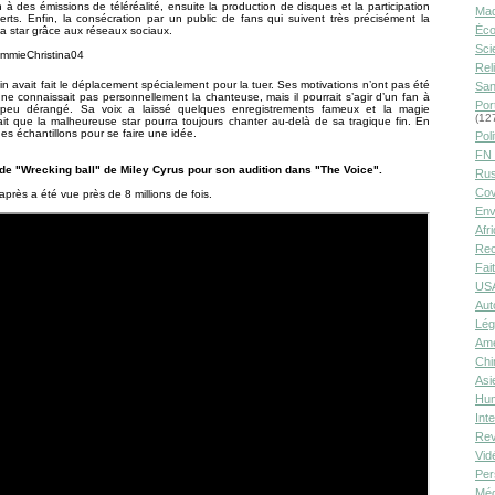
on à des émissions de téléréalité, ensuite la production de disques et la participation
Ma
rts. Enfin, la consécration par un public de fans qui suivent très précisément la
Éco
 la star grâce aux réseaux sociaux.
Sci
Rel
n avait fait le déplacement spécialement pour la tuer. Ses motivations n’ont pas été
San
 ne connaissait pas personnellement la chanteuse, mais il pourrait s’agir d’un fan à
Por
n peu dérangé. Sa voix a laissé quelques enregistrements fameux et la magie
(12
fait que la malheureuse star pourra toujours chanter au-delà de sa tragique fin. En
ues échantillons pour se faire une idée.
Poli
FN 
 de "Wrecking ball" de Miley Cyrus pour son audition dans "The Voice".
Rus
Cov
après a été vue près de 8 millions de fois.
Env
Afr
Rec
Fai
USA
Aut
Lég
Amé
Chi
Asi
Hu
Int
Rev
Vid
Per
Méd