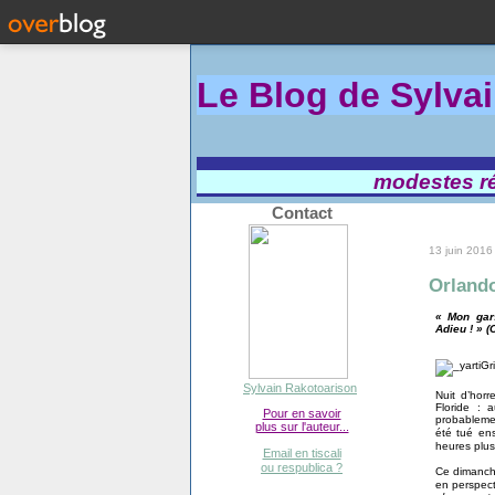
Le Blog de Sylva
modestes réf
Contact
13 juin 2016
Orlando
« Mon gars
Adieu ! » (
Sylvain Rakotoarison
Nuit d’hor
Floride : 
Pour en savoir
probablemen
plus sur l'auteur...
été tué ens
heures plus
Email en tiscali
ou respublica ?
Ce dimanch
en perspect