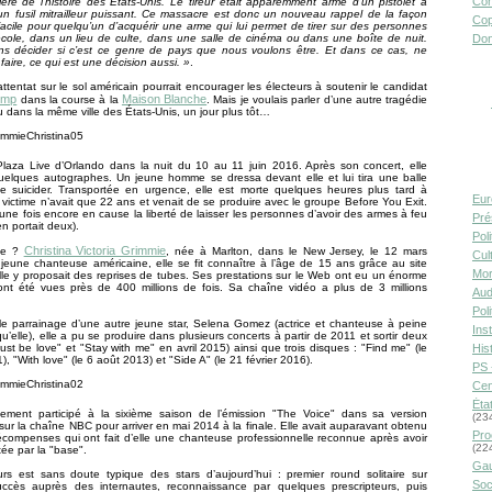
Con
ière de l’histoire des États-Unis. Le tireur était apparemment armé d’un pistolet à
un fusil mitrailleur puissant. Ce massacre est donc un nouveau rappel de la façon
Cop
 facile pour quelqu’un d’acquérir une arme qui lui permet de tirer sur des personnes
cole, dans un lieu de culte, dans une salle de cinéma ou dans une boîte de nuit.
Don
s décider si c’est ce genre de pays que nous voulons être. Et dans ce cas, ne
 faire, ce qui est une décision aussi. »
.
ttentat sur le sol américain pourrait encourager les électeurs à soutenir le candidat
ump
Maison Blanche
dans la course à la
. Mais je voulais parler d’une autre tragédie
eu dans la même ville des États-Unis, un jour plus tôt…
Plaza Live d’Orlando dans la nuit du 10 au 11 juin 2016. Après son concert, elle
quelques autographes. Un jeune homme se dressa devant elle et lui tira une balle
e suicider. Transportée en urgence, elle est morte quelques heures plus tard à
Eur
La victime n’avait que 22 ans et venait de se produire avec le groupe Before You Exit.
une fois encore en cause la liberté de laisser les personnes d’avoir des armes à feu
Pré
en portait deux).
Pol
Christina Victoria Grimmie
lle ?
, née à Marlton, dans le New Jersey, le 12 mars
Cult
jeune chanteuse américaine, elle se fit connaître à l’âge de 15 ans grâce au site
Mor
le y proposait des reprises de tubes. Ses prestations sur le Web ont eu un énorme
ont été vues près de 400 millions de fois. Sa chaîne vidéo a plus de 3 millions
Aud
Pol
le parrainage d’une autre jeune star, Selena Gomez (actrice et chanteuse à peine
Inst
u’elle), elle a pu se produire dans plusieurs concerts à partir de 2011 et sortir deux
Must be love" et "Stay with me" en avril 2015) ainsi que trois disques : "Find me" (le
Hist
), "With love" (le 6 août 2013) et "Side A" (le 21 février 2016).
PS 
Cen
Éta
lement participé à la sixième saison de l’émission "The Voice" dans sa version
(23
sur la chaîne NBC pour arriver en mai 2014 à la finale. Elle avait auparavant obtenu
Pro
compenses qui ont fait d’elle une chanteuse professionnelle reconnue après avoir
(22
tée par la "base".
Gau
rs est sans doute typique des stars d’aujourd’hui : premier round solitaire sur
Soc
succès auprès des internautes, reconnaissance par quelques prescripteurs, puis