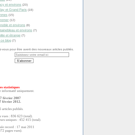
cy et environs
(20)
lay et Grand Paris
(18)
mmes
(15)
remer
(12)
noble et environs
(8)
tainebleau et environs
(7)
olite et étrange
(7)
 ce blog
(7)
vous pour être averti des nouveaux articles publiés.
es statistiques
re informatif uniquement.
7 février 2007
7 février 2012.
 articles publiés.
 vues : 836 623 (total).
eurs uniques : 452 415 (total).
née record : 17 mai 2011
372 pages vues).