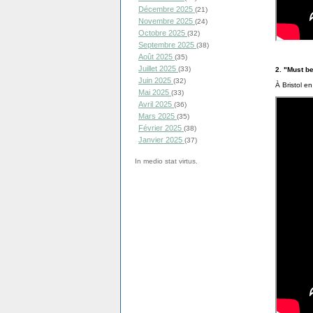
Décembre 2025
(21)
Novembre 2025
(24)
Octobre 2025
(32)
Septembre 2025
(38)
Août 2025
(35)
Juillet 2025
(33)
2. "Must be
Juin 2025
(32)
À Bristol e
Mai 2025
(33)
Avril 2025
(36)
Mars 2025
(35)
Février 2025
(38)
Janvier 2025
(37)
In medio stat virtus.