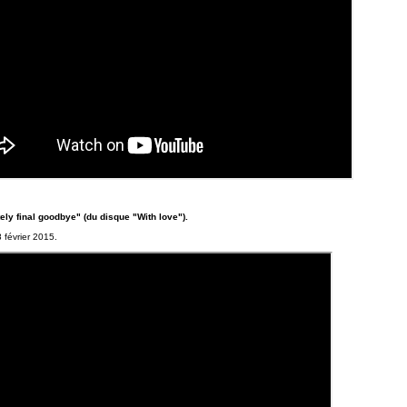
ely final goodbye" (du disque "With love").
8 février 2015.