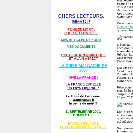
plus meurtr
poing et d’
dont il est
dans une é
Nous devon
CHERS LECTEURS,
surtout rien
MERCI !
Ce nouvel a
Donald Tr
PEINE DE MORT :
qui a eu li
POUR OU CONTRE ?
MES ARTICLES DE FOND
C’était au 
MES DOCUMENTS
accordait 
avant de s
l’hôpital. 
L'INTRICATION QUANTIQUE
Cela remet 
ET ALAIN ASPECT
(l’assassin 
LA CRISE MALGACHE DE
Qui était-e
2009
1994. Très 
Youtube. El
VIVE LA FRANCE !
succès et 
d’abonnés.
LA FRANCE EST-ELLE
Prise sous 
UN PAYS LIB
É
RAL ?
plus âgée q
"single" ("
Le Traité de Lisbonne
14 juin 2011
autoriserait-il
la peine de mort ?
11 SEPTEMBRRE 2001,
Elle a éga
américaine 
COMPLOT ?
quelques ré
été plébisci
BAYROU RELANCE
LE PROGRAMME NU
CL
AIRE
É
Son parcou
Internet, 