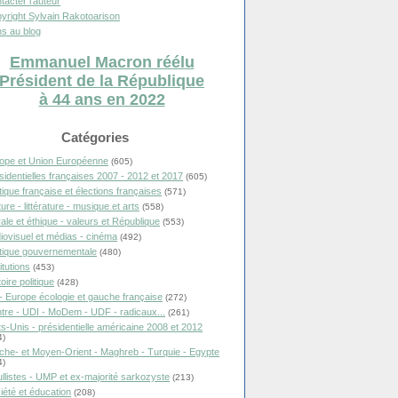
tacter l'auteur
yright Sylvain Rakotoarison
s au blog
Emmanuel Macron réélu
Président de la République
à 44 ans en 2022
Catégories
ope et Union Européenne
(605)
sidentielles françaises 2007 - 2012 et 2017
(605)
itique française et élections françaises
(571)
ure - littérature - musique et arts
(558)
ale et éthique - valeurs et République
(553)
iovisuel et médias - cinéma
(492)
itique gouvernementale
(480)
itutions
(453)
oire politique
(428)
- Europe écologie et gauche française
(272)
tre - UDI - MoDem - UDF - radicaux...
(261)
ts-Unis - présidentielle américaine 2008 et 2012
4)
che- et Moyen-Orient - Maghreb - Turquie - Egypte
4)
llistes - UMP et ex-majorité sarkozyste
(213)
iété et éducation
(208)