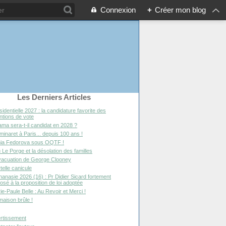
Connexion
+
Créer mon blog
Les Derniers Articles
sidentielle 2027 : la candidature favorite des
entions de vote
ma sera-t-il candidat en 2028 ?
minaret à Paris... depuis 100 ans !
ia Fedorova sous OQTF !
 Le Porge et la désolation des familles
vacuation de George Clooney
telle canicule
hanasie 2026 (16) : Pr Didier Sicard fortement
osé à la proposition de loi adoptée
ie-Paule Belle : Au Revoir et Merci !
maison brûle !
rtissement