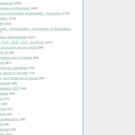
dagascar
(195)
nomie & entreprises
(190)
ence & nouvelles technologies - innovation
(174)
igions
(165)
té
(132)
traits - personnalités - hommages ou disparitions
7)
tique internationale
(122)
- PCF - NPA - LCR - extrêmes
(121)
sie et pays de l'ex-URSS
(96)
id-19
(90)
ironnement et énergie
(88)
ique
(87)
herche scientifique
(78)
ts divers et "people"
(73)
 - la Présidence d'Obama
(68)
omobile
(66)
islatives 2007
(60)
rique
(54)
ne
(47)
e
(40)
mour
(37)
ernet
(35)
ue Agoravox
(30)
éo
(24)
sonnel
(23)
ias
(22)