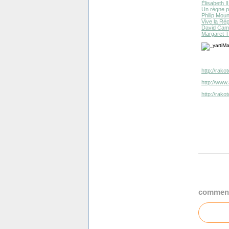
Élisabeth II
Un règne pl
Philip Moun
Vive la Rép
David Cam
Margaret T
http://rak
http://www
http://rak
comment