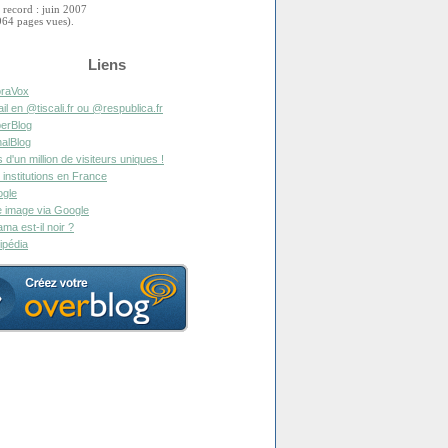
 record : juin 2007
964 pages vues).
Liens
raVox
il en @tiscali.fr ou @respublica.fr
erBlog
alBlog
s d'un million de visiteurs uniques !
 institutions en France
gle
 image via Google
ma est-il noir ?
ipédia