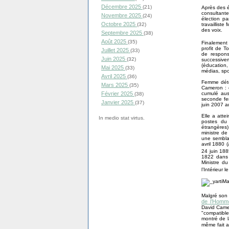
Décembre 2025
(21)
Après des é
consultante
Novembre 2025
(24)
élection pa
Octobre 2025
travaillist
(32)
des voix.
Septembre 2025
(38)
Août 2025
(35)
Finalement
profit de T
Juillet 2025
(33)
de respons
Juin 2025
(32)
successive
(éducation,
Mai 2025
(33)
médias, spor
Avril 2025
(36)
Femme déter
Mars 2025
(35)
Cameron : e
cumulé aus
Février 2025
(38)
seconde fem
Janvier 2025
(37)
juin 2007 
Elle a atte
In medio stat virtus.
postes du 
étrangères
ministre de
une semblab
avril 1880 
24 juin 18
1822 dans 
Ministre d
l’Intérieur
Malgré son
de l’Homm
David Camer
"compatible
montré de l
même fait a