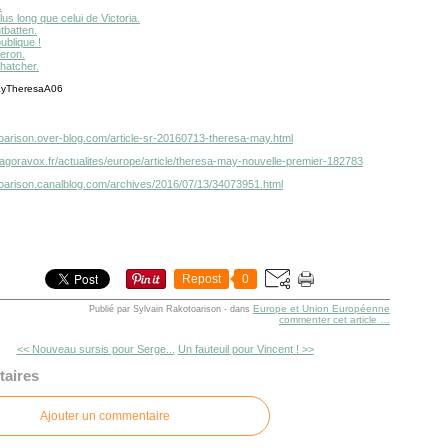
.
us long que celui de Victoria.
tbatten.
ublique !
eron.
hatcher.
otoarison.over-blog.com/article-sr-20160713-theresa-may.html
.agoravox.fr/actualites/europe/article/theresa-may-nouvelle-premier-182783
otoarison.canalblog.com/archives/2016/07/13/34073951.html
Repost
0
Europe et Union Européenne
Publié par Sylvain Rakotoarison
-
dans
commenter cet article
…
<< Nouveau sursis pour Serge...
Un fauteuil pour Vincent ! >>
aires
Ajouter un commentaire