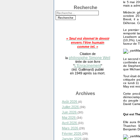
le 5 mai 20
mais a admis
Recherche
Médecin gé
octobre 20
Brexit, il 
Défense. Co
Le premier 
remporté la
Leadsom av
« Seul est éternel le devoir
(10,3%). Li
envers l'être humain
faveur de 
comme tel. »
Citation de
philosophe Simone Weil
la
Le second t
tirée de son livre
confirmée e
L'Enracinement
"
"
de Stephen 
(éd. Gallimard) publié
que Michael
en 1949 après sa mort.
Tout était 
critiquée p
ce lundi 11
May est res
Archives
Cette proc
démocratiqu
du peuple 
Août 2026
(4)
David Came
Juillet 2026
(39)
Juin 2026
(30)
Qui est Th
Mai 2026
(34)
Elle aura 6
Avril 2026
(33)
Thatcher. S
Mars 2026
(28)
Benjamin Di
Février 2026
(29)
Janvier 2026
(29)