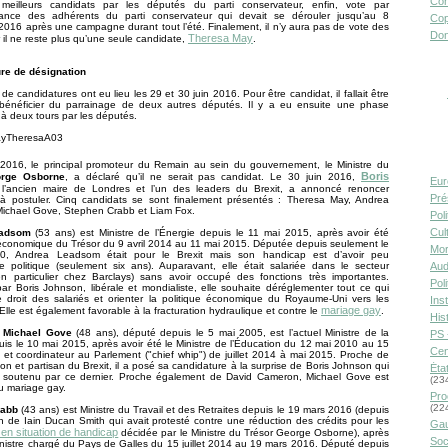
Con
eilleurs candidats par les députés du parti conservateur, enfin, vote par
ance des adhérents du parti conservateur qui devait se dérouler jusqu’au 8
Cop
016 après une campagne durant tout l’été. Finalement, il n’y aura pas de vote des
Don
Theresa May
r il ne reste plus qu’une seule candidate,
.
re de désignation
de candidatures ont eu lieu les 29 et 30 juin 2016. Pour être candidat, il fallait être
bénéficier du parrainage de deux autres députés. Il y a eu ensuite une phase
e à deux tours par les députés.
 2016, le principal promoteur du Remain au sein du gouvernement, le Ministre du
Boris
rge Osborne
, a déclaré qu’il ne serait pas candidat. Le 30 juin 2016,
Eur
 l’ancien maire de Londres et l’un des leaders du Brexit, a annoncé renoncer
Pré
à postuler. Cinq candidats se sont finalement présentés : Theresa May, Andrea
ichael Gove, Stephen Crabb et Liam Fox.
Pol
Cult
eadsom
(53 ans) est Ministre de l’Énergie depuis le 11 mai 2015, après avoir été
économique du Trésor du 9 avril 2014 au 11 mai 2015. Députée depuis seulement le
Mor
0, Andrea Leadsom était pour le Brexit mais son handicap est d’avoir peu
Aud
e politique (seulement six ans). Auparavant, elle était salariée dans le secteur
en particulier chez Barclays) sans avoir occupé des fonctions très importantes.
Pol
r Boris Johnson, libérale et mondialiste, elle souhaite déréglementer tout ce qui
e droit des salariés et orienter la politique économique du Royaume-Uni vers les
Inst
mariage gay
 Elle est également favorable à la fracturation hydraulique et contre le
.
Hist
,
Michael Gove
(48 ans), député depuis le 5 mai 2005, est l’actuel Ministre de la
PS 
uis le 10 mai 2015, après avoir été le Ministre de l’Éducation du 12 mai 2010 au 15
Cen
4, et coordinateur au Parlement ("chief whip") de juillet 2014 à mai 2015. Proche de
on et partisan du Brexit, il a posé sa candidature à la surprise de Boris Johnson qui
Éta
re soutenu par ce dernier. Proche également de David Cameron, Michael Gove est
(23
u mariage gay.
Pro
(22
rabb
(43 ans) est Ministre du Travail et des Retraites depuis le 19 mars 2016 (depuis
n de Iain Ducan Smith qui avait protesté contre une réduction des crédits pour les
Gau
en situation de handicap
décidée par le Ministre du Trésor George Osborne), après
Soc
inistre chargé du Pays de Galles du 15 juillet 2014 au 19 mars 2016. Député depuis