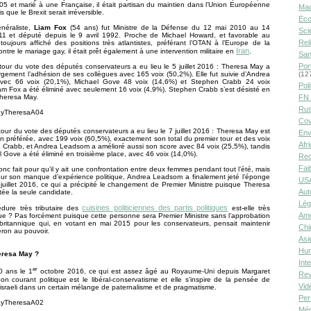
05 et marié à une Française, il était partisan du maintien dans l’Union Européenne
Ma
 que le Brexit serait irréversible.
Éco
néraliste,
Liam Fox
(54 ans) fut Ministre de la Défense du 12 mai 2010 au 14
Sci
11 et député depuis le 9 avril 1992. Proche de Michael Howard, et favorable au
Rel
a toujours affiché des positions très atlantistes, préférant l’OTAN à l’Europe de la
Iran
ntre le mariage gay, il était prêt également à une intervention militaire en
.
San
Por
tour du vote des députés conservateurs a eu lieu le 5 juillet 2016 : Theresa May a
(12
rgement l’adhésion de ses collègues avec 165 voix (50,2%). Elle fut suivie d’Andrea
ec 66 voix (20,1%), Michael Gove 48 voix (14,6%) et Stephen Crabb 24 voix
Poli
am Fox a été éliminé avec seulement 16 voix (4,9%). Stephen Crabb s’est désisté en
FN 
Theresa May.
Rus
Cov
our du vote des députés conservateurs a eu lieu le 7 juillet 2016 : Theresa May est
Env
n préférée, avec 199 voix (60,5%), exactement son total du premier tour et des voix
Afr
Crabb, et Andrea Leadsom a amélioré aussi son score avec 84 voix (25,5%), tandis
 Gove a été éliminé en troisième place, avec 46 voix (14,0%).
Rec
Fai
donc fait pour qu’il y ait une confrontation entre deux femmes pendant tout l’été, mais
our son manque d’expérience politique, Andrea Leadsom a finalement jeté l’éponge
USA
 juillet 2016, ce qui a précipité le changement de Premier Ministre puisque Theresa
Aut
tée la seule candidate.
Lég
cuisines politiciennes des partis politiques
édure très tributaire des
est-elle très
Amé
e ? Pas forcément puisque cette personne sera Premier Ministre sans l’approbation
britannique qui, en votant en mai 2015 pour les conservateurs, pensait maintenir
Chi
ron au pouvoir.
Asi
Hu
eresa May ?
Int
er
0 ans le 1
octobre 2016, ce qui est assez âgé au Royaume-Uni depuis Margaret
Rev
on courant politique est le libéral-conservatisme et elle s’inspire de la pensée de
Vid
sraeli dans un certain mélange de paternalisme et de pragmatisme.
Per
Méd