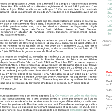
tudes de géographie à Oxford, elle a travaillé à la Banque d’Angleterre puis comme
Nan
 financière. Elle a échoué aux élections législatives du 9 avril 1992 puis lors d’une
Sac
rtielle le 9 juin 1994 où elle ne recueillit que 10,4% des voix face à la candidate
e Margaret Hodge qui améliora de plus de 20% l’audience des travaillistes avec 72,1%
Fe
Out
er
Gre
 élue députée le 1
mai 1997, alors que les conservateurs ont perdu le pouvoir au
ony Blair, et constamment réélue jusqu’à maintenant, Theresa May a pris beaucoup
Fon
abilités pendant treize ans, dans les shadow cabinets de l’opposition, dirigés
ment par William Hague, Iain Ducan Smith, Michael Howard et David Cameron
Ins
 personnes en situation de handicap, emploi, transports, environnement, culture,
Sur
ts, travail et retraites).
minée et volontaire, Theresa May est arrivée au pouvoir avec la victoire de David
Abonnez-
lle est Ministre de l’Intérieur depuis le 11 mai 2010 (jusqu’au 13 juillet 2016) et a
Email
si les Femmes et les Égalités du 11 mai 2010 au 4 septembre 2012. Elle est la
me à avoir occupé ce poste stratégique, après la travailliste Jacqui Smith du 28
au 5 juin 2009 dans le gouvernement de Gordon Brown.
int le record de longévité au Ministère de l’Intérieur (l’un des quatre plus importants
gouvernement britannique avec le Premier Ministre, le Trésor et les Affaires
) depuis James Chuter Ede, du 3 août 1945 au 26 octobre 1951, et sans compter ce
 Clement Attlee, il faut remonter au gouvernement de Benjamin Diraeli pour trouver
le longévité à l’Intérieur, avec Richard Assheton Cross du 21 février 1874 au 23
(à un ou deux jours près sans discontinuité mais R. A. Cross fut aussi à ce poste du
Petit
er
85 au 1
février 1886) et au ministre Henry Addington du 11 juin 1812 au 17 janvier
à tit
le gouvernement de Robert Jenkinson (Henry Addington fut auparavant Premier
u 17 mars 1801 au 10 mai 1804). Theresa May est donc quatrième Ministre de
Du 0
e
 le plus long de l’histoire du Royaume-Uni depuis le début du XIX
siècle (1801).
au 0
3 476
Convention européenne des droits
 euroscepticisme (elle s’est même opposée à la
Pages
e
par souverainisme), elle a pris position contre le Brexit par loyauté vis-à-vis de
Visit
on mais est restée effacée pendant toute la campagne référendaire, ce qui la rend
" avec les partisans du Brexit au sein de son parti. Favorable au mariage gay, elle a
Jour
a fermeté pour les questions concernant l’immigration et la sécurité (en 2014, elle a
(15 
djihadistes
dopter une loi pour confisquer les passeports des terroristes
potentiels).