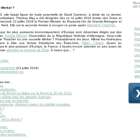
Mois
(89 
t Merkel ?
, elle faisait figure de rivale potentielle de David Cameron, à droite de ce dernier.
mbattant, Theresa May a été désignée dès ce 11 juillet 2016 leader des Tories et
mercredi 13 juillet 2016 la Premier Ministre du Royaume-Uni de Grande-Bretagne et
Margaret Thatcher
u Nord. Elle est la seconde femme à occuper ce poste après
.
Ago
ays les plus puissants économiquement d’Europe sont désormais dirigés par des
Ema
Angela Merkel
vec
, Chancelière de la République fédérale d’Allemagne. Sera-t-elle
Pap
le Thatcher ou une nouvelle Merkel ? Probablement les deux. Même les Américains
Hillary Clinton
aient à élire une femme Présidente des États-Unis,
. Quant au
Can
ays le plus puissant d’Europe, la France, il faudra encore attendre un peu avant de
Plu
atteindre le sommet de l’État
emme
. À moins que… ?
Les
Goo
e blog.
Une
kotoarison
(13 juillet 2016)
Oba
.rakotoarison.eu
Wik
us loin :
ay.
populismes.
n de Bruno Le Maire sur le Brexit le 28 juin 2016.
n débat chez les députés français.
’est pas un marché.
ropéenne, élément majeur de stabilité mondiale.
e ?
e.
son.
 not to Brexit ?
yrien.
s syriens.
ction européenne.