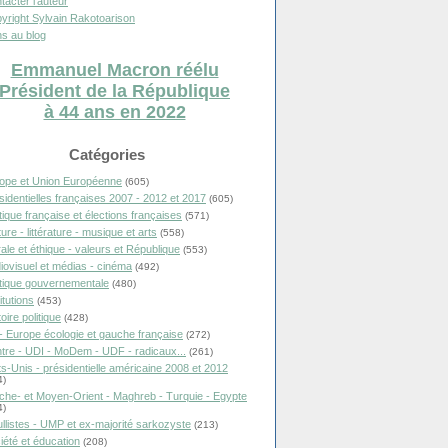
tacter l'auteur
yright Sylvain Rakotoarison
s au blog
Emmanuel Macron réélu
Président de la République
à 44 ans en 2022
Catégories
ope et Union Européenne
(605)
sidentielles françaises 2007 - 2012 et 2017
(605)
itique française et élections françaises
(571)
ure - littérature - musique et arts
(558)
ale et éthique - valeurs et République
(553)
iovisuel et médias - cinéma
(492)
itique gouvernementale
(480)
itutions
(453)
oire politique
(428)
- Europe écologie et gauche française
(272)
tre - UDI - MoDem - UDF - radicaux...
(261)
ts-Unis - présidentielle américaine 2008 et 2012
4)
che- et Moyen-Orient - Maghreb - Turquie - Egypte
4)
llistes - UMP et ex-majorité sarkozyste
(213)
iété et éducation
(208)