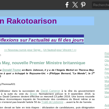
in Rakotoa
rison
lexions sur l'actualité au fil des jours
<< Nouveau sursis pour Serge...
Un fauteuil pour Vincent ! >>
Pré
16
int
Oba
 May, nouvelle Premier Ministre britannique
Un 
Xen
Donald Trump
du
en Boris Johnson, il y a de l’Angela Merkel en Theresa May.
er
Feu
 ce à quoi a échappé le Royaume-Uni. » (Philippe Bernard, "Le Monde", le 1
).
L'é
Mor
Eut
opp
David Cameron
célérateur dans la succession de
à la tête du gouvernement
Mar
Brexit
e à la suite du vote du
. Normalement prévue le 9 septembre 2016, la
La 
e David Cameron devient effective ce mercredi 13 juillet 2016. Une bonne nouvelle
ilieux économiques inquiets de l’incertitude des conditions du Brexit même si sa
Traité de Lisbonne
 n’entend pas brandir l’article 50 du
…avant la fin de l’année.
Ave
on devait se faire en trois étapes : déclaration de candidatures, puis désignation