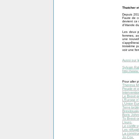
Thatcher e
Depuis 2013
Faute de co
devient ce 
d’Irlande d
Les deux p
femmes, a
une nouvel
s'apprêter
troisième p
voir une f
Aussi sur l
Sylvain Ra
http://www
Pour aller pl
Theresa M
Peuple et 
Interventio
Le Brexit e
L’Europe n
L’Union Eu
Terre brûlé
Brexitquak
Boris John
To Brexit or
L’euro.
Le conflit s
Les réfugié
La constru
Jo Cox.