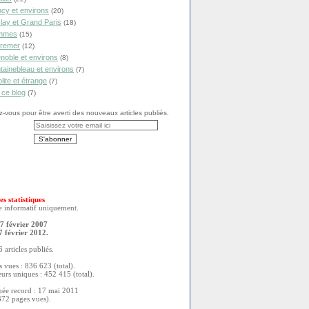
cy et environs
(20)
lay et Grand Paris
(18)
mmes
(15)
remer
(12)
noble et environs
(8)
tainebleau et environs
(7)
olite et étrange
(7)
 ce blog
(7)
vous pour être averti des nouveaux articles publiés.
es statistiques
re informatif uniquement.
7 février 2007
7 février 2012.
 articles publiés.
 vues : 836 623 (total).
eurs uniques : 452 415 (total).
née record : 17 mai 2011
372 pages vues).