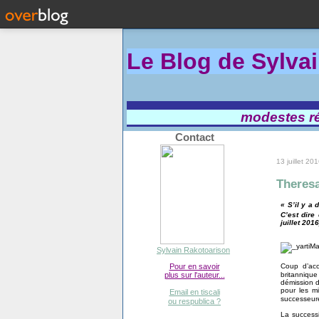
Le Blog de Sylva
modestes réf
Contact
13 juillet 20
Theresa
« S’il y a 
C’est dire
juillet 2016
Sylvain Rakotoarison
Pour en savoir
Coup d’ac
plus sur l'auteur...
britanniqu
démission d
pour les m
Email en tiscali
successeure
ou respublica ?
La successi