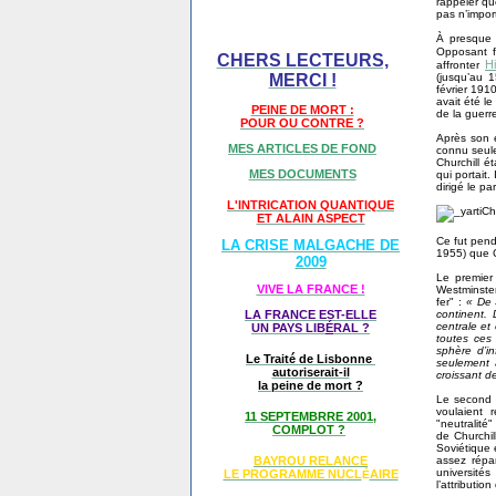
rappeler q
pas n’import
À presque 
Opposant 
CHERS LECTEURS,
Hi
affronter
(jusqu’au 1
MERCI !
février 191
avait été l
PEINE DE MORT :
de la guerr
POUR OU CONTRE ?
Après son é
MES ARTICLES DE FOND
connu seulem
Churchill é
MES DOCUMENTS
qui portait.
dirigé le p
L'INTRICATION QUANTIQUE
ET ALAIN ASPECT
Ce fut pend
LA CRISE MALGACHE DE
1955) que C
2009
Le premier
VIVE LA FRANCE !
Westminster
fer" :
« De S
continent. 
LA FRANCE EST-ELLE
centrale et
UN PAYS LIB
É
RAL ?
toutes ces 
sphère d’i
Le Traité de Lisbonne
seulement 
autoriserait-il
croissant d
la peine de mort ?
Le second a
voulaient 
11 SEPTEMBRRE 2001,
"neutralité
COMPLOT ?
de Churchil
Soviétique 
assez répan
BAYROU RELANCE
université
LE PROGRAMME NU
CL
AIRE
É
l’attributio