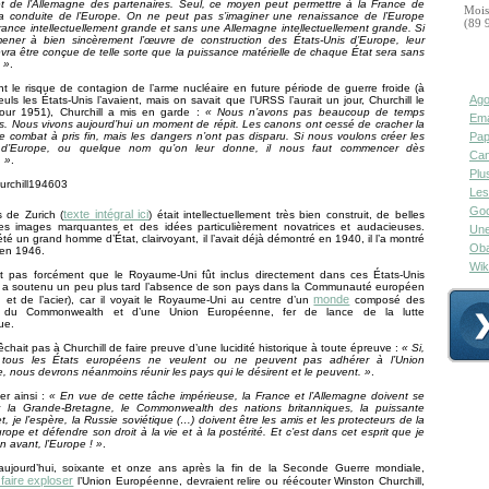
et de l’Allemagne des partenaires. Seul, ce moyen peut permettre à la France de
Mois
la conduite de l’Europe. On ne peut pas s’imaginer une renaissance de l’Europe
(89 
ance intellectuellement grande et sans une Allemagne intellectuellement grande. Si
mener à bien sincèrement l’œuvre de construction des États-Unis d’Europe, leur
evra être conçue de telle sorte que la puissance matérielle de chaque État sera sans
 »
.
 le risque de contagion de l’arme nucléaire en future période de guerre froide (à
Ago
euls les États-Unis l’avaient, mais on savait que l’URSS l’aurait un jour, Churchill le
pour 1951), Churchill a mis en garde :
« Nous n’avons pas beaucoup de temps
Ema
. Nous vivons aujourd’hui un moment de répit. Les canons ont cessé de cracher la
t le combat à pris fin, mais les dangers n’ont pas disparu. Si nous voulons créer les
Pap
s d’Europe, ou quelque nom qu’on leur donne, il nous faut commencer dès
Can
. »
.
Plu
Les
Goo
texte intégral ici
 de Zurich (
) était intellectuellement très bien construit, de belles
es images marquantes et des idées particulièrement novatrices et audacieuses.
Une
été un grand homme d’État, clairvoyant, il l’avait déjà démontré en 1940, il l’a montré
Oba
en 1946.
Wik
ait pas forcément que le Royaume-Uni fût inclus directement dans ces États-Unis
il a soutenu un peu plus tard l’absence de son pays dans la Communauté européen
monde
et de l’acier), car il voyait le Royaume-Uni au centre d’un
composé des
s, du Commonwealth et d’une Union Européenne, fer de lance de la lutte
ue.
chait pas à Churchill de faire preuve d’une lucidité historique à toute épreuve :
« Si,
 tous les États européens ne veulent ou ne peuvent pas adhérer à l’Union
 nous devrons néanmoins réunir les pays qui le désirent et le peuvent. »
.
er ainsi :
« En vue de cette tâche impérieuse, la France et l’Allemagne doivent se
r ; la Grande-Bretagne, le Commonwealth des nations britanniques, la puissante
t, je l’espère, la Russie soviétique (…) doivent être les amis et les protecteurs de la
rope et défendre son droit à la vie et à la postérité. Et c’est dans cet esprit que je
n avant, l’Europe ! »
.
aujourd’hui, soixante et onze ans après la fin de la Seconde Guerre mondiale,
faire exploser
l’Union Européenne, devraient relire ou réécouter Winston Churchill,