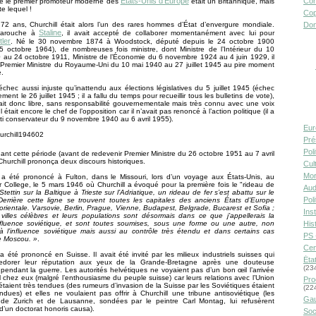
États-Unis d’Europe
Con
ue le premier promoteur moderne des
était un Britannique, mais
e lequel !
Cop
72 ans, Churchill était alors l’un des rares hommes d’État d’envergure mondiale.
Don
Staline
farouche à
, il avait accepté de collaborer momentanément avec lui pour
tler
. Né le 30 novembre 1874 à Woodstock, député depuis le 24 octobre 1900
5 octobre 1964), de nombreuses fois ministre, dont Ministre de l’Intérieur du 10
0 au 24 octobre 1911, Ministre de l’Économie du 6 novembre 1924 au 4 juin 1929, il
e Premier Ministre du Royaume-Uni du 10 mai 1940 au 27 juillet 1945 au pire moment
e.
chec aussi injuste qu’inattendu aux élections législatives du 5 juillet 1945 (échec
ent le 26 juillet 1945 ; il a fallu du temps pour recueillir tous les bulletins de vote),
tait donc libre, sans responsabilité gouvernementale mais très connu avec une voix
 Il était encore le chef de l’opposition car il n’avait pas renoncé à l’action politique (il a
arti conservateur du 9 novembre 1940 au 6 avril 1955).
Eur
Pré
Pol
ant cette période (avant de redevenir Premier Ministre du 26 octobre 1951 au 7 avril
hurchill prononça deux discours historiques.
Cult
Mor
 a été prononcé à Fulton, dans le Missouri, lors d’un voyage aux États-Unis, au
 College, le 5 mars 1946 où Churchill a évoqué pour la première fois le "rideau de
Aud
tettin sur la Baltique à Trieste sur l’Adriatique, un rideau de fer s’est abattu sur le
Pol
Derrière cette ligne se trouvent toutes les capitales des anciens États d’Europe
 orientale. Varsovie, Berlin, Prague, Vienne, Budapest, Belgrade, Bucarest et Sofia ;
Inst
villes célèbres et leurs populations sont désormais dans ce que j’appellerais la
nfluence soviétique, et sont toutes soumises, sous une forme ou une autre, non
Hist
à l’influence soviétique mais aussi au contrôle très étendu et dans certains cas
PS 
e Moscou. »
.
Cen
 été prononcé en Suisse. Il avait été invité par les milieux industriels suisses qui
Éta
redorer leur réputation aux yeux de la Grande-Bretagne après une douteuse
(23
" pendant la guerre. Les autorités helvétiques ne voyaient pas d’un bon œil l’arrivée
l chez eux (malgré l’enthousiasme du peuple suisse) car leurs relations avec l’Union
Pro
étaient très tendues (des rumeurs d’invasion de la Suisse par les Soviétiques étaient
(22
dues) et elles ne voulaient pas offrir à Churchill une tribune antisoviétique (les
Gau
s de Zurich et de Lausanne, sondées par le peintre Carl Montag, lui refusèrent
n d’un doctorat honoris causa).
Soc