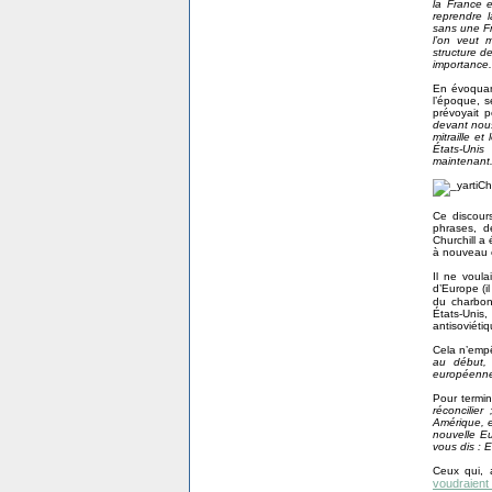
la France 
reprendre 
sans une Fr
l’on veut 
structure d
importance.
En évoquant
l’époque, s
prévoyait 
devant nous
mitraille e
États-Uni
maintenant
Ce discours
phrases, d
Churchill a 
à nouveau 
Il ne voul
d’Europe (
du charbon 
États-Uni
antisoviétiq
Cela n’empê
au début,
européenne,
Pour termin
réconcilie
Amérique, e
nouvelle Eu
vous dis : E
Ceux qui, 
voudraient 