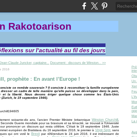
in Rakotoa
rison
lexions sur l'actualité au fil des jours
Jean-Claude Juncker, capitaine...
Document : discours de Winston... >>
Pré
e 2016
int
Oba
ll, prophète : En avant l’Europe !
Un 
Xen
consiste ce remède souverain ? Il consiste à reconstituer la famille européenne
à dresser un cadre de telle manière qu’elle puisse se développer dans la paix,
Feu
té et la liberté. Nous devons ériger quelque chose comme les États-Unis
L'é
 (Zurich, le 19 septembre 1946).
Mor
Eut
opp
Mar
Winston Churchill
tement soixante-dix ans, l’ancien Premier Ministre britannique
,
La 
 Seconde Guerre mondiale pour sa bravoure et sa ténacité, se trouvait à l’Université
our prononcer un discours qui resta célèbre. C’était le 19 septembre 1946. Juste
Vingt-Sept
ommet européen de Bratislava du 16 septembre 2016, le premier à
, sans
Ave
Brexit
iques qui ont voté le
par référendum le 24 juin 2016, il est intéressant de