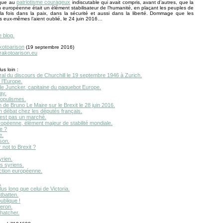
patriotisme courageux
ique au
indiscutable qui avait compris, avant d’autres, que la
n européenne était un élément stabilisateur de l’humanité, en plaçant les peuples de
la fois dans la paix, dans la sécurité et aussi dans la liberté. Dommage que les
s eux-mêmes l’aient oublié, le 24 juin 2016…
e blog.
kotoarison
(19 septembre 2016)
.rakotoarison.eu
us loin :
ral du discours de Churchill le 19 septembre 1946 à Zurich.
 l’Europe.
e Juncker, capitaine du paquebot Europe.
ay.
populismes.
n de Bruno Le Maire sur le Brexit le 28 juin 2016.
n débat chez les députés français.
’est pas un marché.
ropéenne, élément majeur de stabilité mondiale.
e ?
e.
son.
 not to Brexit ?
yrien.
s syriens.
ction européenne.
.
us long que celui de Victoria.
tbatten.
ublique !
eron.
hatcher.