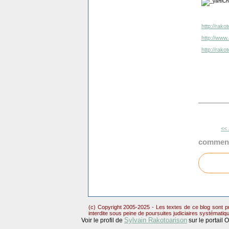
http://rako
http://www.
http://rak
<< 
comment
(c) Copyright 2005-2025 - Les textes de ce blog sont pr
interdite sous peine de poursuites judiciaires systématiq
Sylvain Rakotoarison
Voir le profil de
sur le portail 