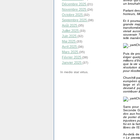
terreur qui
un brouhaha
Décembre 2025
(21)
Novembre 2025
(24)
Parlant des
horreurs, M
Octobre 2025
(32)
Septembre 2025
(38)
Et il pours
grande majo
Août 2025
(35)
transformée
Juillet 2025
(33)
vivrait aus
souverain ?
Juin 2025
(32)
telle manièr
Mai 2025
(33)
Avril 2025
(36)
Mars 2025
(35)
Puis de pro
ériger quel
Février 2025
(38)
millions d’ê
Janvier 2025
(37)
que la vie v
résolution 
pour récolte
In medio stat virtus.
Churchill p
européen qu
large et d
devrait-il
contribuer à
Sans pour 
Seconde Gue
dos aux hor
de porter d
injustices p
foi en la f
libres de l’
Au-delà de l
« Le premie