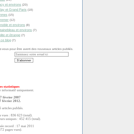
cy et environs
(20)
lay et Grand Paris
(18)
mmes
(15)
remer
(12)
noble et environs
(8)
tainebleau et environs
(7)
olite et étrange
(7)
 ce blog
(7)
vous pour être averti des nouveaux articles publiés.
es statistiques
re informatif uniquement.
7 février 2007
7 février 2012.
 articles publiés.
 vues : 836 623 (total).
eurs uniques : 452 415 (total).
née record : 17 mai 2011
372 pages vues).