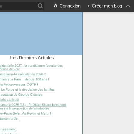
Connexion
+
Créer mon blog
Les Derniers Articles
sidentielle 2027 : la candidature favorite des
entions de vote
ma sera-t-il candidat en 2028 ?
minaret à Paris... depuis 100 ans !
ia Fedorova sous OQTF !
 Le Porge et la désolation des familles
vacuation de George Clooney
telle canicule
hanasie 2026 (16) : Pr Didier Sicard fortement
osé à la proposition de loi adoptée
ie-Paule Belle : Au Revoir et Merci !
maison brûle !
rtissement