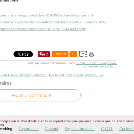
toarison.over-blog.com/article-sr-20160919-churchill-europe.html
agoravox.fr/actualites/europe/article/churchill-prophete-en-avant-l-184746
otoarison.canalblog.com/archives/2016/09/19/34334493.html
Repost
0
Europe et Union Européenne
Publié par Sylvain Rakotoarison
-
dans
commenter cet article
…
Jean-Claude Juncker, capitaine...
Document : discours de Winston... >>
aires
Ajouter un commentaire
otégés par le droit d'auteur et toute reproduction par quelques moyens que ce soient sans au
ues.
Top articles
Contact
Signaler un abus
C.G.U.
Cookies
Overblog