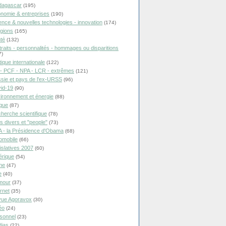
dagascar
(195)
nomie & entreprises
(190)
ence & nouvelles technologies - innovation
(174)
igions
(165)
té
(132)
traits - personnalités - hommages ou disparitions
7)
tique internationale
(122)
- PCF - NPA - LCR - extrêmes
(121)
sie et pays de l'ex-URSS
(96)
id-19
(90)
ironnement et énergie
(88)
ique
(87)
herche scientifique
(78)
ts divers et "people"
(73)
 - la Présidence d'Obama
(68)
omobile
(66)
islatives 2007
(60)
rique
(54)
ne
(47)
e
(40)
mour
(37)
ernet
(35)
ue Agoravox
(30)
éo
(24)
sonnel
(23)
ias
(22)