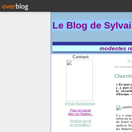
Le Blog de Sylva
modestes réf
Contact
<< 
19 septembr
Churchi
« En quoi 
(…), puis 
la sécuri
d’Europe. »
Sylvain Rakotoarison
Pour en savoir
plus sur l'auteur...
Il y a exac
héros de la
Email en tiscali
de Zurich p
ou respublica ?
après le S
les Britann