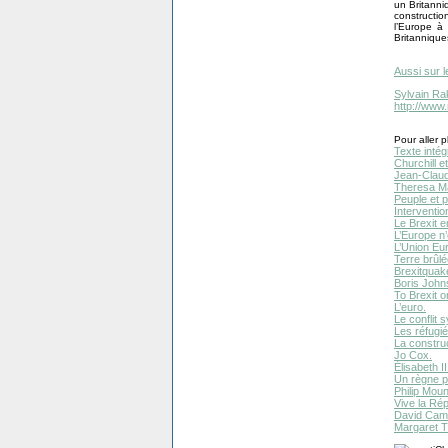
un Britann
constructio
l’Europe à 
Britannique
Aussi sur l
Sylvain Ra
http://www
Pour aller pl
Texte intég
Churchill et
Jean-Claud
Theresa M
Peuple et 
Interventio
Le Brexit e
L’Europe n
L’Union Eu
Terre brûlé
Brexitquak
Boris John
To Brexit or
L’euro.
Le conflit s
Les réfugié
La constru
Jo Cox.
Élisabeth II
Un règne pl
Philip Moun
Vive la Rép
David Cam
Margaret T