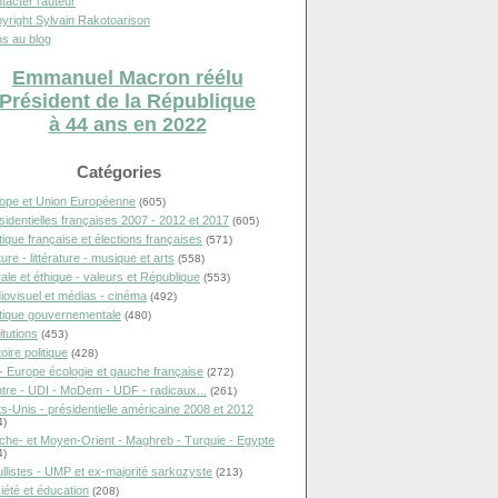
tacter l'auteur
yright Sylvain Rakotoarison
s au blog
Emmanuel Macron réélu
Président de la République
à 44 ans en 2022
Catégories
ope et Union Européenne
(605)
sidentielles françaises 2007 - 2012 et 2017
(605)
itique française et élections françaises
(571)
ure - littérature - musique et arts
(558)
ale et éthique - valeurs et République
(553)
iovisuel et médias - cinéma
(492)
itique gouvernementale
(480)
itutions
(453)
oire politique
(428)
- Europe écologie et gauche française
(272)
tre - UDI - MoDem - UDF - radicaux...
(261)
ts-Unis - présidentielle américaine 2008 et 2012
4)
che- et Moyen-Orient - Maghreb - Turquie - Egypte
4)
llistes - UMP et ex-majorité sarkozyste
(213)
iété et éducation
(208)