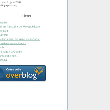
 record : juin 2007
964 pages vues).
Liens
raVox
il en @tiscali.fr ou @respublica.fr
erBlog
alBlog
s d'un million de visiteurs uniques !
 institutions en France
gle
 image via Google
ma est-il noir ?
ipédia