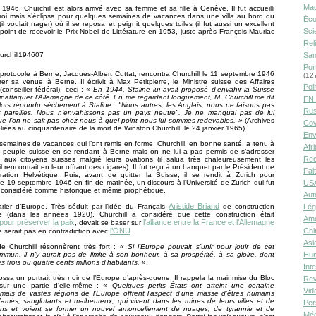
Ma
1946, Churchill est alors arrivé avec sa femme et sa fille à Genève. Il fut accueilli
oi mais s’éclipsa pour quelques semaines de vacances dans une villa au bord du
Éco
il voulait nager) où il se reposa et peignit quelques toiles (il fut aussi un excellent
Sci
 point de recevoir le Prix Nobel de Littérature en 1953, juste après François Mauriac
Rel
San
Por
protocole à Berne, Jacques-Albert Cuttat, rencontra Churchill le 11 septembre 1946
(12
er sa venue à Berne. Il écrivit à Max Petitpierre, le Ministre suisse des Affaires
Poli
(conseiller fédéral), ceci :
« En 1944, Staline lui avait proposé d’envahir la Suisse
r attaquer l’Allemagne de ce côté. En me regardant longuement, M. Churchill me dit
FN 
 alors répondu sèchement à Staline : "Nous autres, les Anglais, nous ne faisons pas
Rus
 pareilles. Nous n’envahissons pas un pays neutre". Je ne manquai pas de lui
e l’on ne sait pas chez nous à quel point nous lui sommes redevables. »
(Archives
Cov
liées au cinquantenaire de la mort de Winston Churchill, le 24 janvier 1965).
Env
 semaines de vacances qui l’ont remis en forme, Churchill, en bonne santé, a tenu à
Afr
le peuple suisse en se rendant à Berne mais on ne lui a pas permis de s’adresser
Rec
t aux citoyens suisses malgré leurs ovations (il salua très chaleureusement les
il rencontrait en leur offrant des cigares). Il fut reçu à un banquet par le Président de
Fai
ration Helvétique. Puis, avant de quitter la Suisse, il se rendit à Zurich pour
le 19 septembre 1946 en fin de matinée, un discours à l’Université de Zurich qui fut
USA
 considéré comme historique et même prophétique.
Aut
Aristide Briand
parler d’Europe. Très séduit par l’idée du Français
de construction
Lég
 (dans les années 1920), Churchill a considéré que cette construction était
Amé
pour préserver la paix
l’alliance entre la France et l’Allemagne
, devait se baser sur
l’ONU
Chi
ne serait pas en contradiction avec
.
Asi
e Churchill résonnèrent très fort :
« Si l’Europe pouvait s’unir pour jouir de cet
mmun, il n’y aurait pas de limite à son bonheur, à sa prospérité, à sa gloire, dont
Hu
es trois ou quatre cents millions d’habitants. »
.
Int
rossa un portrait très noir de l’Europe d’après-guerre. Il rappela la mainmise du Bloc
Rev
 sur une partie d’elle-même :
« Quelques petits États ont atteint une certaine
Vid
 mais de vastes régions de l’Europe offrent l’aspect d’une masse d’êtres humains
ffamés, sanglotants et malheureux, qui vivent dans les ruines de leurs villes et de
Per
ons et voient se former un nouvel amoncellement de nuages, de tyrannie et de
Méd