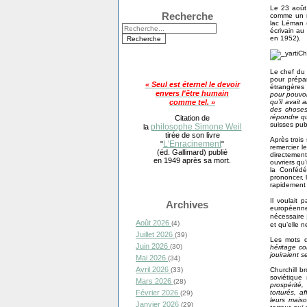
Le 23 août 
Recherche
comme un r
lac Léman (
écrivain au
en 1952).
Le chef du 
pour prépar
« Seul est éternel le devoir
étrangères 
envers l'être humain
pour pouvoi
qu’il avait
comme tel. »
des choses
répondre qu
Citation de
suisses pub
philosophe Simone Weil
la
tirée de son livre
Après trois
L'Enracinement
"
"
remercier 
(éd. Gallimard) publié
directemen
en 1949 après sa mort.
ouvriers qu’
la Confédé
prononcer, 
rapidement
Il voulait 
Archives
européenne
nécessaire
Août 2026
(4)
et qu’elle 
Juillet 2026
(39)
Les mots d
Juin 2026
(30)
héritage co
jouiraient s
Mai 2026
(34)
Avril 2026
Churchill b
(33)
soviétique
Mars 2026
(28)
prospérité,
torturés, a
Février 2026
(29)
leurs mais
Janvier 2026
(29)