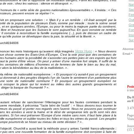
 obscurcissent le ciel à l’approche de nouveaux dangers. Parmi les vainqueurs, c’est
 de voix ; chez les vaincus : silence et désespoir. »
.
Nan
Sac
 horreurs de
« cette série de guerres nationalistes épouvantables »
, il insista :
« Ces
essieurs, peuvent encore se répéter ! »
.
Fe
Out
uivit en proposant une solution :
« Mais il y a un remède ; s’il était accepté par la
rité de la population de plusieurs États, comme par miracle ; toute la scène serait
Gre
, et en quelques années, l’Europe, ou pour le moins la majeure partie du continent,
si libre et heureuse que les Suisses le sont aujourd’hui. En quoi consiste ce remède
Fon
 Il consiste à reconstituer la famille européenne (…), puis de dresser un cadre de
Ins
e qu’elle puisse se développer dans la paix, la sécurité et la liberté. »
.
Sur
Abonnez-
Victor Hugo
noncer les mots historiques qu’avaient déjà imaginés
:
« Nous devons
Email
que chose comme les États-Unis d’Europe. C’est la voie pour que des centaines de
tres humains aient la possibilité de s’accorder ces petites joies et ces espoirs qui font
aut la peine d’être vécue. On peut y arriver d’une manière fort simple. Il suffit de la
des centaines de millions d’hommes et de femmes de faire le bien au lieu du mal,
r alors la bénédiction au lieu de la malédiction. »
.
arla même de nationalité européenne :
« Et pourquoi n’y aurait-il pas un groupement
i donnerait à des peuples éloignés l’un de l’autre le sentiment d’un patriotisme plus
’une sorte de nationalité commune ? Et pourquoi un groupement européen ne
 pas occuper la place qui lui revient au milieu des autres grands groupements et
Petit
 diriger la barque de l’humanité ? »
.
à tit
Du 0
au 0
autant refuser de sanctionner l’Allemagne pour les fautes commises pendant la
rre mondiale, il préconisa "l’acte béni de l’oubli" :
« Nous devons tous tourner le
3 476
reurs du passé et porter nos regards vers l’avenir. Nous ne pouvons pas continuer
ans les années à venir la haine et le désir de vengeance tels qu’ils sont nés des
assées. Si l’on veut préserver l’Europe d’une misère sans nom, il faut faire place à la
Pages
amille européenne et oublier toutes les folies et tous les crimes du passé. Les peuples
Visit
Europe pourront-ils se hisser au niveau de cette décision ? »
.
Jour
’objectif, Churchill a aussi livré la méthode pour y arriver, l’amitié franco-allemande :
(15 
r pas vers une nouvelle formation de la famille européenne doit consister à faire de