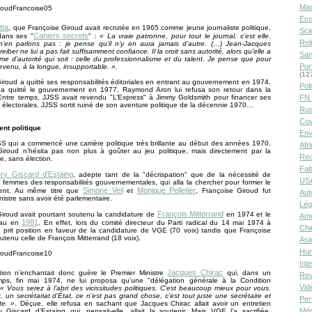
Ma
Éco
tta
, que Françoise Giroud avait recrutée en 1965 comme jeune journaliste politique,
Sci
Cahiers secrets
dans ses "
" :
« La vraie patronne, pour tout le journal, c’est elle.
Rel
n’en parlons pas : je pense qu’il n’y en aura jamais d’autre. (…) Jean-Jacques
iber ne lui a pas fait suffisamment confiance. Il la croit sans autorité, alors qu’elle a
San
rme d’autorité qui soit : celle du professionnalisme et du talent. Je pense que pour
Por
devenu, à la longue, insupportable. »
.
(12
iroud a quitté ses responsabilités éditoriales en entrant au gouvernement en 1974.
Poli
e a quitté le gouvernement en 1977, Raymond Aron lui refusa son retour dans la
 Entre temps, JJSS avait revendu "L’Express" à Jimmy Goldsmith pour financer ses
FN 
lectorales. JJSS sortit ruiné de son aventure politique de la décennie 1970…
Rus
Cov
nt politique
Env
 qui a commencé une carrière politique très brillante au début des années 1970,
Afr
Giroud n’hésita pas non plus à goûter au jeu politique, mais directement par la
Rec
e, sans élection.
Fai
éry Giscard d’Estaing
, adepte tant de la "décrispation" que de la nécessité de
USA
femmes des responsabilités gouvernementales, qui alla la chercher pour former le
Simone Veil
Monique Pelletier
ent. Au même titre que
et
, Françoise Giroud fut
Aut
stre sans avoir été parlementaire.
Lég
François Mitterrand
iroud avait pourtant soutenu la candidature de
en 1974 et le
Amé
1981
eau en
. En effet, lors du comité directeur du Parti radical du 14 mai 1974 à
Chi
 prit position en faveur de la candidature de VGE (70 voix) tandis que Françoise
utenu celle de François Mitterrand (18 voix).
Asi
Hu
Int
Jacques Chirac
ion n’enchantait donc guère le Premier Ministre
qui, dans un
Rev
mps, fin mai 1974, ne lui proposa qu’une "délégation générale à la Condition
Vid
« Vous serez à l’abri des vicissitudes politiques. C’est beaucoup mieux pour vous.
 un secrétariat d’État, ce n’est pas grand chose, c’est tout juste une secrétaire et
Per
te. »
. Déçue, elle refusa en sachant que Jacques Chirac allait avoir un entretien
Méd
 Giscard d’Estaing qui, pensait-elle, allait la soutenir. Mais VGE l’a sacrifiée,