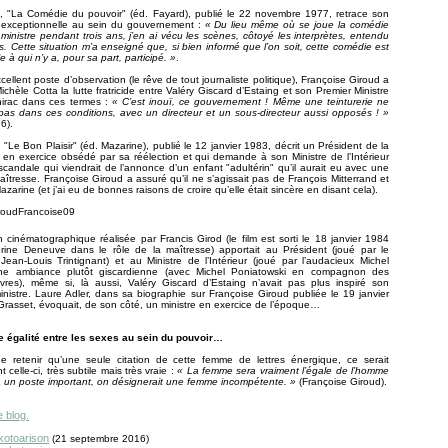
r
, "La Comédie du pouvoir" (éd. Fayard), publié le 22 novembre 1977, retrace son
 exceptionnelle au sein du gouvernement :
« Du lieu même où se joue la comédie
 ministre pendant trois ans, j’en ai vécu les scènes, côtoyé les interprètes, entendu
es. Cette situation m’a enseigné que, si bien informé que l’on soit, cette comédie est
 à qui n’y a, pour sa part, participé. »
.
cellent poste d’observation (le rêve de tout journaliste politique), Françoise Giroud a
chèle Cotta la lutte fratricide entre Valéry Giscard d’Estaing et son Premier Ministre
irac dans ces termes :
« C’est inouï, ce gouvernement ! Même une teinturerie ne
pas dans ces conditions, avec un directeur et un sous-directeur aussi opposés ! »
6).
, "Le Bon Plaisir" (éd. Mazarine), publié le 12 janvier 1983, décrit un Président de la
en exercice obsédé par sa réélection et qui demande à son Ministre de l’Intérieur
 scandale qui viendrait de l’annonce d’un enfant "adultérin" qu’il aurait eu avec une
îtresse. Françoise Giroud a assuré qu’il ne s’agissait pas de François Mitterrand et
Mazarine (et j’ai eu de bonnes raisons de croire qu’elle était sincère en disant cela).
n cinématographique réalisée par Francis Girod (le film est sorti le 18 janvier 1984
rine Deneuve dans le rôle de la maîtresse) apportait au Président (joué par le
Jean-Louis Trintignant) et au Ministre de l’Intérieur (joué par l’audacieux Michel
une ambiance plutôt giscardienne (avec Michel Poniatowski en compagnon des
res), même si, là aussi, Valéry Giscard d’Estaing n’avait pas plus inspiré son
nistre. Laure Adler, dans sa biographie sur Françoise Giroud publiée le 19 janvier
rasset, évoquait, de son côté, un ministre en exercice de l’époque…
le égalité entre les sexes au sein du pouvoir…
t ne retenir qu’une seule citation de cette femme de lettres énergique, ce serait
 celle-ci, très subtile mais très vraie :
« La femme sera vraiment l’égale de l’homme
 à un poste important, on désignerait une femme incompétente. »
(Françoise Giroud).
e blog.
kotoarison
(21 septembre 2016)