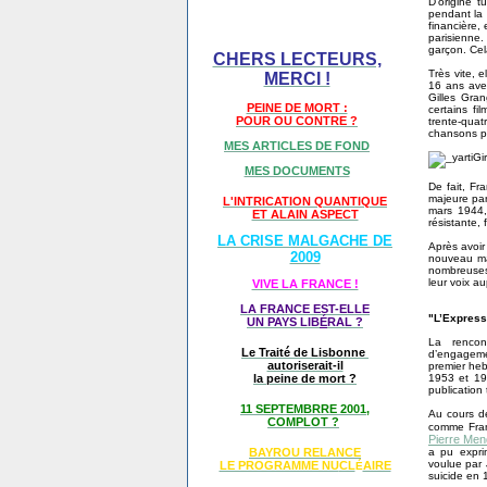
D’origine t
pendant la 
financière,
parisienne.
garçon. Cel
CHERS LECTEURS,
Très vite, 
MERCI !
16 ans avec
Gilles Gra
PEINE DE MORT :
certains fil
POUR OU CONTRE ?
trente-qua
chansons po
MES ARTICLES DE FOND
MES DOCUMENTS
De fait, Fr
majeure par
L'INTRICATION QUANTIQUE
mars 1944,
ET ALAIN ASPECT
résistante,
LA CRISE MALGACHE DE
Après avoir 
2009
nouveau ma
nombreuses 
leur voix 
VIVE LA FRANCE !
LA FRANCE EST-ELLE
"L’Express
UN PAYS LIB
É
RAL ?
La rencon
Le Traité de Lisbonne
d’engagemen
autoriserait-il
premier heb
1953 et 197
la peine de mort ?
publication
11 SEPTEMBRRE 2001,
Au cours d
COMPLOT ?
comme Franç
Pierre Me
a pu expri
BAYROU RELANCE
voulue par 
LE PROGRAMME NU
CL
AIRE
É
suicide en