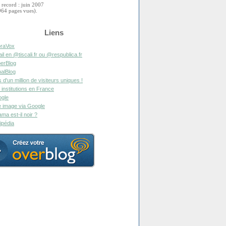
 record : juin 2007
964 pages vues).
Liens
raVox
il en @tiscali.fr ou @respublica.fr
erBlog
alBlog
s d'un million de visiteurs uniques !
 institutions en France
gle
 image via Google
ma est-il noir ?
ipédia