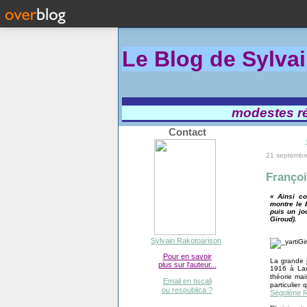
Le Blog de Sylva
modestes réf
Contact
21 septembr
Françoi
« Ainsi co
montre le b
puis un jo
Giroud).
Sylvain Rakotoarison
Pour en savoir
La grande 
plus sur l'auteur...
1916 à Lau
théorie mai
Email en tiscali
particulier
ou respublica ?
Ségolène 