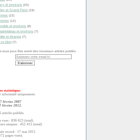
cy et environs
(20)
lay et Grand Paris
(18)
mmes
(15)
remer
(12)
noble et environs
(8)
tainebleau et environs
(7)
olite et étrange
(7)
 ce blog
(7)
vous pour être averti des nouveaux articles publiés.
es statistiques
re informatif uniquement.
7 février 2007
7 février 2012.
 articles publiés.
 vues : 836 623 (total).
eurs uniques : 452 415 (total).
née record : 17 mai 2011
372 pages vues).