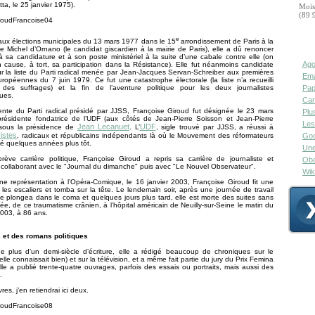
ta, le 25 janvier 1975).
Mois
(89 
e
ux élections municipales du 13 mars 1977 dans le 15
arrondissement de Paris à la
Michel d’Ornano (le candidat giscardien à la mairie de Paris), elle a dû renoncer
à sa candidature et à son poste ministériel à la suite d’une cabale contre elle (on
Ago
n cause, à tort, sa participation dans la Résistance). Elle fut néanmoins candidate
ur la liste du Parti radical menée par Jean-Jacques Servan-Schreiber aux premières
Ema
uropéennes du 7 juin 1979. Ce fut une catastrophe électorale (la liste n’a recueilli
es suffrages) et la fin de l’aventure politique pour les deux journalistes
Pap
ues.
Can
ente du Parti radical présidé par JJSS, Françoise Giroud fut désignée le 23 mars
Plu
présidente fondatrice de l’UDF (aux côtés de Jean-Pierre Soisson et Jean-Pierre
Les
Jean Lecanuet
UDF
sous la présidence de
. L’
, sigle trouvé par JJSS, a réussi à
istes
, radicaux et républicains indépendants là où le Mouvement des réformateurs
Goo
é quelques années plus tôt.
Une
rève carrière politique, Françoise Giroud a repris sa carrière de journaliste et
Oba
, collaborant avec le "Journal du dimanche" puis avec "Le Nouvel Observateur".
Wik
une représentation à l’Opéra-Comique, le 16 janvier 2003, Françoise Giroud fit une
les escaliers et tomba sur la tête. Le lendemain soir, après une journée de travail
le plongea dans le coma et quelques jours plus tard, elle est morte des suites sans
llée, de ce traumatisme crânien, à l’hôpital américain de Neuilly-sur-Seine le matin du
2003, à 86 ans.
 et des romans politiques
e plus d’un demi-siècle d’écriture, elle a rédigé beaucoup de chroniques sur le
lle connaissait bien) et sur la télévision, et a même fait partie du jury du Prix Femina
le a publié trente-quatre ouvrages, parfois des essais ou portraits, mais aussi des
.
vres, j’en retiendrai ici deux.