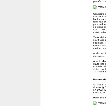
(Michèle Cot
Candidate a
demande de 
finalement 
remettait e
plus tard s
élections e
que 1,8% d
emblématiq
Vice-présid
1978 vice-
Fourcade) 
centr
réunir
avait échou
Après sa b
d’écrivaine
À la fin d’
chute dans 
normale, el
s’être révei
19 janvier 
Des essais
Au cours d
cinéma (qu’e
en 1992. El
romans, etc
Parmi ses li