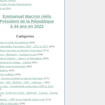
tacter l'auteur
yright Sylvain Rakotoarison
s au blog
Emmanuel Macron réélu
Président de la République
à 44 ans en 2022
Catégories
ope et Union Européenne
(605)
sidentielles françaises 2007 - 2012 et 2017
(605)
itique française et élections françaises
(571)
ure - littérature - musique et arts
(558)
ale et éthique - valeurs et République
(553)
iovisuel et médias - cinéma
(492)
itique gouvernementale
(480)
itutions
(453)
oire politique
(428)
- Europe écologie et gauche française
(272)
tre - UDI - MoDem - UDF - radicaux...
(261)
ts-Unis - présidentielle américaine 2008 et 2012
4)
che- et Moyen-Orient - Maghreb - Turquie - Egypte
4)
llistes - UMP et ex-majorité sarkozyste
(213)
iété et éducation
(208)