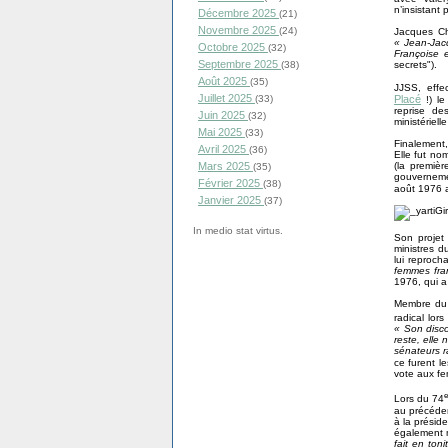
n’insistant 
Décembre 2025
(21)
Novembre 2025
(24)
Jacques Chi
« Jean-Jacq
Octobre 2025
(32)
Françoise e
Septembre 2025
secrets").
(38)
Août 2025
(35)
JJSS, effe
Juillet 2025
Placé
(33)
!) le
reprise de
Juin 2025
(32)
ministériell
Mai 2025
(33)
Finalement,
Avril 2025
(36)
Elle fut no
(la premiè
Mars 2025
(35)
gouvernemen
Février 2025
(38)
août 1976 
Janvier 2025
(37)
In medio stat virtus.
Son projet
ministres d
lui reproc
femmes fran
1976, qui a
Membre du 
radical lor
« Son disco
reste, elle 
sénateurs r
ce furent l
vote aux 
Lors du 74
au précéden
à la présid
également m
fait en ton