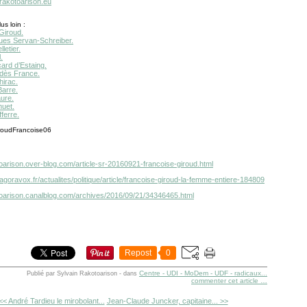
.rakotoarison.eu
us loin :
Giroud.
es Servan-Schreiber.
letier.
.
ard d’Estaing.
dès France.
irac.
arre.
ure.
uet.
ferre.
toarison.over-blog.com/article-sr-20160921-francoise-giroud.html
agoravox.fr/actualites/politique/article/francoise-giroud-la-femme-entiere-184809
otoarison.canalblog.com/archives/2016/09/21/34346465.html
Repost
0
Centre - UDI - MoDem - UDF - radicaux...
Publié par Sylvain Rakotoarison
-
dans
commenter cet article
…
<< André Tardieu le mirobolant...
Jean-Claude Juncker, capitaine... >>