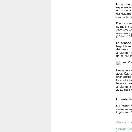
Le premie
expérience
du pouvoir,
les répliqu
impénétrable
Dans cet ex
évoqué à Mi
Jacques Ch
marcherait 
(10 mai 197
Le second
République 
d’éviter un
ancienne ma
de sa fille 
L’adaptatio
avec Cathe
mystérieux 
Serrault) 
basses œuv
ancienne mi
2011 chez G
La véritab
S’il fallai
certainement
le jour où,
Aussi sur l
Sylvain Ra