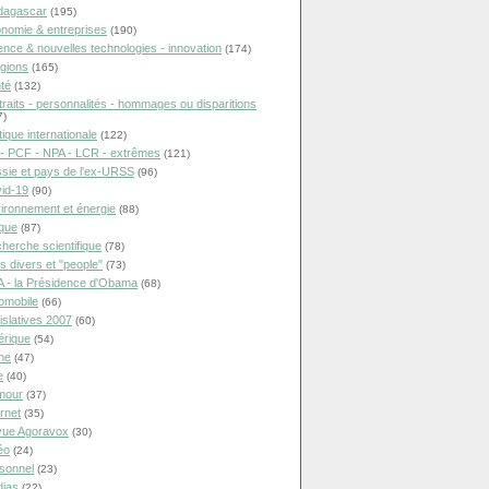
dagascar
(195)
nomie & entreprises
(190)
ence & nouvelles technologies - innovation
(174)
igions
(165)
té
(132)
traits - personnalités - hommages ou disparitions
7)
tique internationale
(122)
- PCF - NPA - LCR - extrêmes
(121)
sie et pays de l'ex-URSS
(96)
id-19
(90)
ironnement et énergie
(88)
ique
(87)
herche scientifique
(78)
ts divers et "people"
(73)
 - la Présidence d'Obama
(68)
omobile
(66)
islatives 2007
(60)
rique
(54)
ne
(47)
e
(40)
mour
(37)
ernet
(35)
ue Agoravox
(30)
éo
(24)
sonnel
(23)
ias
(22)