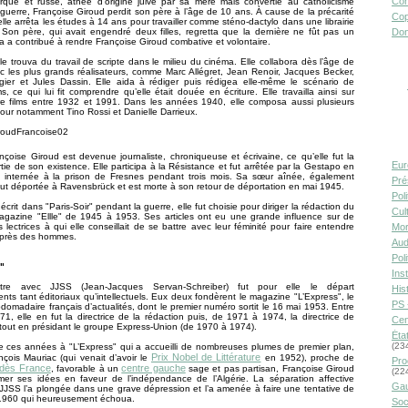
Con
urque et russe, athée d’origine juive par sa mère mais convertie au catholicisme
guerre, Françoise Giroud perdit son père à l’âge de 10 ans. À cause de la précarité
Cop
 elle arrêta les études à 14 ans pour travailler comme sténo-dactylo dans une librairie
 Son père, qui avait engendré deux filles, regretta que la dernière ne fût pas un
Don
a a contribué à rendre Françoise Giroud combative et volontaire.
elle trouva du travail de scripte dans le milieu du cinéma. Elle collabora dès l’âge de
 les plus grands réalisateurs, comme Marc Allégret, Jean Renoir, Jacques Becker,
ngier et Jules Dassin. Elle aida à rédiger puis rédigea elle-même le scénario de
ms, ce qui lui fit comprendre qu’elle était douée en écriture. Elle travailla ainsi sur
tre films entre 1932 et 1991. Dans les années 1940, elle composa aussi plusieurs
ur notamment Tino Rossi et Danielle Darrieux.
ançoise Giroud est devenue journaliste, chroniqueuse et écrivaine, ce qu’elle fut la
Eur
tie de son existence. Elle participa à la Résistance et fut arrêtée par la Gestapo en
 internée à la prison de Fresnes pendant trois mois. Sa sœur aînée, également
Pré
 fut déportée à Ravensbrück et est morte à son retour de déportation en mai 1945.
Pol
écrit dans "Paris-Soir" pendant la guerre, elle fut choisie pour diriger la rédaction du
Cult
gazine "Ellle" de 1945 à 1953. Ses articles ont eu une grande influence sur de
lectrices à qui elle conseillait de se battre avec leur féminité pour faire entendre
Mor
auprès des hommes.
Aud
Pol
"
Inst
tre avec JJSS (Jean-Jacques Servan-Schreiber) fut pour elle le départ
Hist
ts tant éditoriaux qu’intellectuels. Eux deux fondèrent le magazine "L’Express", le
PS 
domadaire français d’actualités, dont le premier numéro sortit le 16 mai 1953. Entre
1, elle en fut la directrice de la rédaction puis, de 1971 à 1974, la directrice de
Cen
 tout en présidant le groupe Express-Union (de 1970 à 1974).
Éta
(23
e ces années à "L’Express" qui a accueilli de nombreuses plumes de premier plan,
Prix Nobel de Littérature
ois Mauriac (qui venait d’avoir le
en 1952), proche de
Pro
ndès France
centre gauche
, favorable à un
sage et pas partisan, Françoise Giroud
(22
mer ses idées en faveur de l’indépendance de l’Algérie. La séparation affective
Gau
JJSS l’a plongée dans une grave dépression et l’a amenée à faire une tentative de
 1960 qui heureusement échoua.
Soc