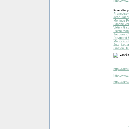
http://www
Pour aller pl
Françoise 
Jean-Jacqu
Monique Pel
Simone Veil
Valéry Gisc
Pierre Men
Jacques Ch
Raymond B
Maurice Fa
Jean Lecan
Gaston Def
http://rako
http://www.
http://rak