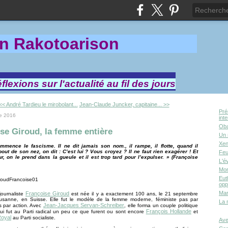
in Rakotoa
rison
lexions sur l'actualité au fil des jours
<< André Tardieu le mirobolant...
Jean-Claude Juncker, capitaine... >>
Pré
e 2016
int
Oba
se Giroud, la femme entière
Un 
Xen
mmence le fascisme. Il ne dit jamais son nom., il rampe, il flotte, quand il
out de son nez, on dit : C’est lui ? Vous croyez ? Il ne faut rien exagérer ! Et
Feu
ur, on le prend dans la gueule et il est trop tard pour l’expulser. » (Françoise
L'é
Mor
Eut
opp
Mar
Françoise Giroud
journaliste
est née il y a exactement 100 ans, le 21 septembre
sanne, en Suisse. Elle fut le modèle de la femme moderne, féministe pas par
La 
Jean-Jacques Servan-Schreiber
s par action. Avec
, elle forma un couple politique
François Hollande
 qui fut au Parti radical un peu ce que furent ou sont encore
et
Royal
au Parti socialiste.
Ave