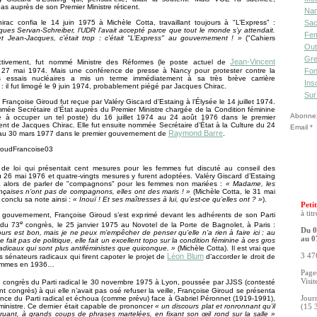
pas auprès de son Premier Ministre réticent.
Nan
rac confia le 14 juin 1975 à Michèle Cotta, travaillant toujours à "L’Express" :
Sac
ues Servan-Schreiber, l’UDR l’avait accepté parce que tout le monde s’y attendait.
Fe
t Jean-Jacques, c’était trop : c’était "L’Express" au gouvernement ! »
("Cahiers
Out
Gre
Jean-Vincent
ctivement, fut nommé Ministre des Réformes (le poste actuel de
 27 mai 1974. Mais une conférence de presse à Nancy pour protester contre la
Fon
s essais nucléaires a mis un terme immédiatement à sa très brève carrière
Ins
e : il fut limogé le 9 juin 1974, probablement piégé par Jacques Chirac.
Sur
 Françoise Giroud fut reçue par Valéry Giscard d’Estaing à l’Élysée le 14 juillet 1974.
mmée Secrétaire d’État auprès du Premier Ministre chargée de la Condition féminine
Abonnez-
re à occuper un tel poste) du 16 juillet 1974 au 24 août 1976 dans le premier
t de Jacques Chirac. Elle fut ensuite nommée Secrétaire d’État à la Culture du 24
Email
Raymond Barre
au 30 mars 1977 dans le premier gouvernement de
.
 de loi qui présentait cent mesures pour les femmes fut discuté au conseil des
u 26 mai 1976 et quatre-vingts mesures y furent adoptées. Valéry Giscard d’Estaing
ha alors de parler de "compagnons" pour les femmes non mariées :
« Madame, les
çaises n’ont pas de compagnons, elles ont des maris ! »
(Michèle Cotta, le 31 mai
 conclu sa note ainsi :
« Inouï ! Et ses maîtresses à lui, qu’est-ce qu’elles ont ? »
).
Petit
à tit
gouvernement, Françoise Giroud s’est exprimé devant les adhérents de son Parti
e
s du 73
congrès, le 25 janvier 1975 au Novotel de la Porte de Bagnolet, à Paris :
Du 0
urs est bon, mais je ne peux m’empêcher de penser qu’elle n’a rien à faire ici : au
au 0
ne fait pas de politique, elle fait un excellent topo sur la condition féminine à ces gros
adicaux qui sont plus antiféministes que quiconque. »
(Michèle Cotta). Il est vrai que
3 476
Léon Blum
es sénateurs radicaux qui firent capoter le projet de
d’accorder le droit de
femmes en 1936…
Pages
e
Visit
congrès du Parti radical le 30 novembre 1975 à Lyon, poussée par JJSS (contesté
t congrès) à qui elle n’avait pas osé refuser la veille, Françoise Giroud se présenta
ence du Parti radical et échoua (comme prévu) face à Gabriel Péronnet (1919-1991),
Jour
inistre. Ce dernier était capable de prononcer
« un discours plat et ronronnant qu’il
(15 
itruant, à grands coups de phrases martelées, en fixant son œil rond sur la salle »