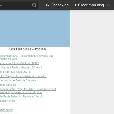
Connexion
+
Créer mon blog
Les Derniers Articles
sidentielle 2027 : la candidature favorite des
entions de vote
ma sera-t-il candidat en 2028 ?
minaret à Paris... depuis 100 ans !
ia Fedorova sous OQTF !
 Le Porge et la désolation des familles
vacuation de George Clooney
telle canicule
hanasie 2026 (16) : Pr Didier Sicard fortement
osé à la proposition de loi adoptée
ie-Paule Belle : Au Revoir et Merci !
maison brûle !
rtissement