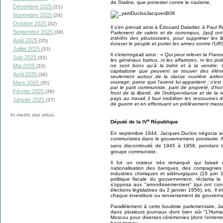
de Staline, que protester contre le nazisme.
Décembre 2025
(21)
Novembre 2025
(24)
Octobre 2025
(32)
Il s’en prenait ainsi à Édouard Daladier, à Paul
Septembre 2025
(38)
Parlement de valets et de corrompus, [qui] ont
intérêts des ploutocrates, pour supprimer les li
Août 2025
(35)
écraser le peuple et porter les armes contre l’U
Juillet 2025
(33)
Il s’interrogeait ainsi :
« Qui peut relever la Franc
Juin 2025
(32)
les généraux battus, ni les affairistes, ni les pol
ne sont bons qu’à la trahir et à la vendre.
Mai 2025
(33)
capitalisme que peuvent se trouver des élém
Avril 2025
(36)
seulement autour de la classe ouvrière arde
courage, parce que l’avenir lui appartient ; c’e
Mars 2025
(35)
par le parti communiste, parti de propreté, d’h
Février 2025
(38)
front de la liberté, de l’indépendance et de la
pays au travail, il faut mobiliser les ressources
Janvier 2025
(37)
de guerre et en effectuant un prélèvement massif
In medio stat virtus.
e
Député de la IV
République
En septembre 1944, Jacques Duclos négocia a
communistes dans le gouvernement provisoire. A
sans discontinuité de 1945 à 1958, pendant t
groupe communiste.
Il fut un orateur très remarqué qui faisait 
nationalisation des banques, des compagnies
industries chimiques et sidérurgiques (19 juin 
politique fiscale du gouvernement, réclama la
s’opposa aux "arrondissementiers" (qui ont co
élections législatives du 2 janvier 1956), etc. Il 
chaque investiture ou renversement de gouvern
Parallèlement à cette boulimie parlementaire, 
dans plusieurs journaux dont bien sûr "L’Huma
Moscou pour diverses cérémonies (dont l’enterr
haut niveau.