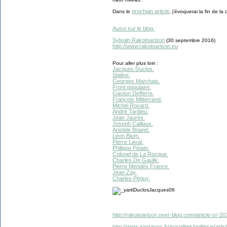
prochain article
Dans le
, j’évoquerai la fin de la
Aussi sur le blog.
Sylvain Rakotoarison
(30 septembre 2016)
http://www.rakotoarison.eu
Pour aller plus loin :
Jacques Duclos.
Staline.
Georges Marchais.
Front populaire.
Gaston Defferre.
François Mitterrand.
Michel Rocard.
André Tardieu.
Jean Jaurès.
Joseph Caillaux.
Aristide Briand.
Léon Blum.
Pierre Laval.
Philippe Pétain.
Colonel de La Rocque.
Charles De Gaulle.
Pierre Mendès France.
Jean Zay.
Charles Péguy.
http://rakotoarison.over-blog.com/article-sr-
http://www.agoravox.fr/actualites/politique/art