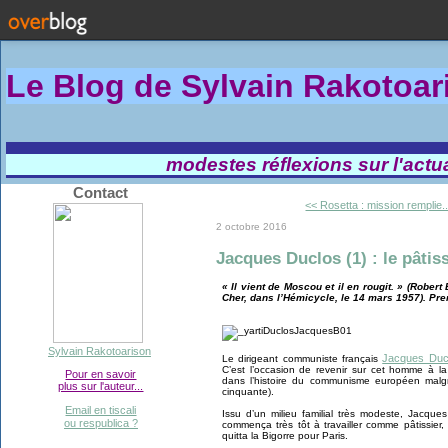
Le Blog de Sylvain Rakotoa
modestes réflexions sur l'actual
Contact
<< Rosetta : mission remplie..
2 octobre 2016
Jacques Duclos (1) : le pâtiss
« Il vient de Moscou et il en rougit. » (Robert
Cher, dans l’Hémicycle, le 14 mars 1957). Pre
Sylvain Rakotoarison
Jacques Duc
Le dirigeant communiste français
C’est l’occasion de revenir sur cet homme à la
Pour en savoir
dans l’histoire du communisme européen malgr
plus sur l'auteur...
cinquante).
Email en tiscali
Issu d’un milieu familial très modeste, Jacque
ou respublica ?
commença très tôt à travailler comme pâtissier,
quitta la Bigorre pour Paris.