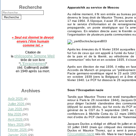
Recherche
Apparatchik au service de Moscou
Au même moment, il fit son entrée au bureau pol
devenu le bras droit de Maurice Thorez, jeune s
17 mai 1964. À l’époque, il avait 35 ans tandis 
sur le service d’information et de renseignem
propagande, un poste stratégique qui l’a a
consignes. En relation directe avec le Kremlin où
l’organisation de plusieurs partis communistes e
« Seul est éternel le devoir
envers l'être humain
comme tel. »
Après les émeutes du 6 février 1934 auxquelles
Citation de
fut l’un de ceux qui ont appelé à l’unité du futur
philosophe Simone Weil
la
de la paix et de la liberté, au vélodrome d
communion" très fort et en octobre 1935, il s’ou
tirée de son livre
L'Enracinement
"
"
Après son élection de mai 1936, il milita en fa
(éd. Gallimard) publié
Accords de Munich et proposa un "prélèvement s
en 1949 après sa mort.
Pacte germano-soviétique signé le 23 août 1939
en octobre 1939 (vers la Belgique) et à être
février 1940. Le PCF fut dissous le 26 septembr
Archives
Sous l’Occupation nazie
Tandis que Maurice Thorez est resté tranquill
Août 2026
(4)
retour à Paris le 26 novembre 1944), Jacques D
pour diriger l’activité clandestine des commu
Juillet 2026
(39)
(député lui aussi déchu, qui fut exclu du PCF e
Juin 2026
(30)
général de la CGT du 5 septembre 1945 au 16
confidences à Michèle Cotta du 12 mars 1980),
Mai 2026
(34)
mot d’ordre du PCF clandestin était de "fraternis
Avril 2026
(33)
Jacques Duclos a rédigé et diffusé fin juillet e
Mars 2026
(28)
10 juillet 1940 (mais qui critiquait des minist
Février 2026
(29)
Duclos et Maurice Thorez, qui a servi à prou
l’Occupation nazie
très tôt. Mais le tract faisait
Janvier 2026
(29)