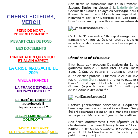
Son destin se transforma lors de la Première
Bataille de V
Jacques Duclos fut blessé à la
Chemin des Dames, envoyé en Allemagne pour trav
il s’est investi dans l’Association républi
CHERS LECTEURS,
notamment par Henri Barbusse (Prix Goncourt 19
Boris Souvarine. Il y travailla comme secrétaire d
MERCI !
PEINE DE MORT :
POUR OU CONTRE ?
Ce fut le 31 décembre 1920 qu’il s’engagea d
français (PCF), peu après le congrès de Tours qu
MES ARTICLES DE FOND
suivi l’école des cadres, Jacques Duclos prit u
communiste.
MES DOCUMENTS
e
L'INTRICATION QUANTIQUE
Député de la III
République
ET ALAIN ASPECT
Il fut battu aux élections législatives du 11 
LA CRISE MALGACHE DE
gauches), mais le 28 mars 1926, devenu membr
Seine, à l’âge de 29 ans, en battant le futur P
2009
d’une élection partielle. Il fut réélu le 29 avril 1
Léon Blum
fois-ci …
! Mais il fut ensuite battu le
VIVE LA FRANCE !
3 mai 1936, Jacques Duclos fut réélu député le 
électoral (le parti lui avait attribué un pavillon po
LA FRANCE EST-ELLE
de la Chambre des députés.
UN PAYS LIB
É
RAL ?
Le Traité de Lisbonne
autoriserait-il
L’activité parlementaire convenait à l’éloquenc
la peine de mort ?
beaucoup plus que son activité de militant. Ses 
été prédominantes pendant ses mandats parlemen
sur la paix au Maroc et en Syrie, sur le conflit ent
11 SEPTEMBRRE 2001,
COMPLOT ?
Ses écrits antimilitaristes furent réprimés e
clandestinité que dans l’Hémicycle entre 1927
BAYROU RELANCE
Fauvet :
« En fait de Chambre, le nouveau déput
LE PROGRAMME NU
CL
AIRE
janvier 1931, la Chambre a voté l’amnistie pour 
É
politique au grand jour.