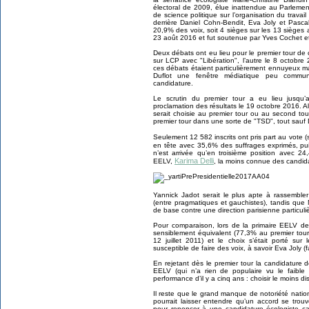
électoral de 2009, élue inattendue au Parlemen
de science politique sur l’organisation du travai
derrière Daniel Cohn-Bendit, Eva Joly et Pascal 
20,9% des voix, soit 4 sièges sur les 13 sièges a
23 août 2016 et fut soutenue par Yves Cochet et 
Deux débats ont eu lieu pour le premier tour de
sur LCP avec "Libération", l’autre le 8 octobre
ces débats étaient particulièrement ennuyeux ma
Duflot une fenêtre médiatique peu commune
candidature.
Le scrutin du premier tour a eu lieu jusqu
proclamation des résultats le 19 octobre 2016. Alor
serait choisie au premier tour ou au second tour
premier tour dans une sorte de "TSD", tout sauf 
Seulement 12 582 inscrits ont pris part au vote (
en tête avec 35,6% des suffrages exprimés, p
n’est arrivée qu’en troisième position avec 
Karima Delli
EELV,
, la moins connue des candida
Yannick Jadot serait le plus apte à rassembler 
(entre pragmatiques et gauchistes), tandis que M
de base contre une direction parisienne particuli
Pour comparaison, lors de la primaire EELV de 
sensiblement équivalent (77,3% au premier tou
12 juillet 2011) et le choix s’était porté su
susceptible de faire des voix, à savoir Eva Joly (f
En rejetant dès le premier tour la candidature d
EELV (qui n’a rien de populaire vu le faible 
performance d’il y a cinq ans : choisir le moins di
Il reste que le grand manque de notoriété nati
pourrait laisser entendre qu’un accord se trou
pour renoncer à une candidature écologiste ca