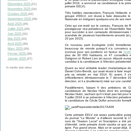
juillet 2016, a annoncé sa candidature à la pri
Décembre 2025
(21)
primaire EELV).
Novembre 2025
(24)
Très habiles manœuvriers, François Hollande e
Octobre 2025
(32)
groupe d’EELV, ont réussi à faire dissoudre 
Septembre 2025
(38)
Nationale en intégrant quelques-uns de ses memb
Août 2025
(35)
Celui qui est resté sur le carreau, François de 
Juillet 2025
(33)
prestigieuse vice-présidence de l’Assemblée Nat
pour succéder à son camarade démissionnaire D
Juin 2025
(32)
scandale de plusieurs harcèlements sexuels (et 
Mai 2025
20 juin 2015).
(33)
Avril 2025
(36)
Ce nouveau parti écologiste (créé formellem
Mars 2025
beaucoup de monde puisqu’il n’a convaincu
(35)
l’eut
(connue pour ses positions en faveur de
Février 2025
(38)
plus de 30 000 habitants, et 47 conseiller
Janvier 2025
Gatignon et Robert Lion (et aucun député europé
(37)
candidat à la candidature à l’élection présidentiel
In medio stat virtus.
Quant au seul véritable leader charismatique d
Daniel Cohn-Bendit, qui avait réussi à faire irrup
pris sa retraite en mai 2014. Et avant, il 
(officiellement démissionnaire le 7 décembre 2
direction, et il a (inutilement) misé sur une cand
Parallèlement, faisant fi des ambitions de C
candidature de Nicolas Hulot dont les sondage
Nicolas Hulot, sachant qu’il n’était pas fait pour l
5 juillet 2016 à se présenter à l’élection présiden
la candidature de Cécile Duflot annoncée formel
Cette primaire EELV est assez particulière puisq
du journal "Le Monde" a d’ailleurs raconté le 1
nom de "Gaston Lecat" et l’inscription a été p
d’identité, cette primaire écolo vaudra ce que v
ligne. Pas grand chose. Mais on le savait déjà. Si
doivent s’attendre à en subir les conséquences.