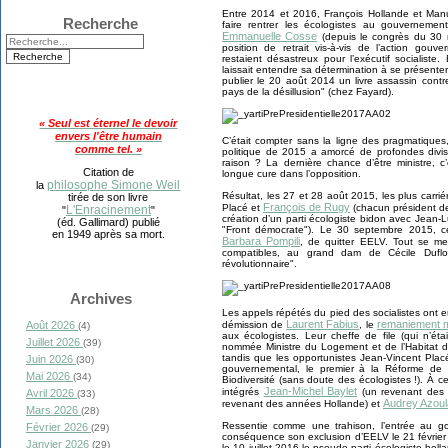
Entre 2014 et 2016, François Hollande et Manue
Recherche
faire rentrer les écologistes au gouvernemen
Emmanuelle Cosse
(depuis le congrès du 30 
position de retrait vis-à-vis de l’action gou
restaient désastreux pour l’exécutif socialiste.
laissait entendre sa détermination à se présenter
publier le 20 août 2014 un livre assassin contr
pays de la désillusion" (chez Fayard).
« Seul est éternel le devoir
envers l'être humain
C’était compter sans la ligne des pragmatiques,
comme tel. »
politique de 2015 a amorcé de profondes divisi
raison ? La dernière chance d’être ministre, 
Citation de
longue cure dans l’opposition.
philosophe Simone Weil
la
Résultat, les 27 et 28 août 2015, les plus carri
tirée de son livre
François de Rugy
Placé et
(chacun président de
L'Enracinement
"
"
création d’un parti écologiste bidon avec Jean
(éd. Gallimard) publié
"Front démocrate"). Le 30 septembre 2015, c
en 1949 après sa mort.
Barbara Pompili
, de quitter EELV. Tout se me
compatibles, au grand dam de Cécile Duflot
révolutionnaire".
Archives
Les appels répétés du pied des socialistes ont 
Laurent Fabius
remaniement mi
Août 2026
démission de
, le
(4)
aux écologistes. Leur cheffe de file (qui n’ét
Juillet 2026
(39)
nommée Ministre du Logement et de l’Habitat du
tandis que les opportunistes Jean-Vincent Plac
Juin 2026
(30)
gouvernemental, le premier à la Réforme de l’
Mai 2026
(34)
Biodiversité (sans doute des écologistes !). À 
Jean-Michel Baylet
intégrés
(un revenant des 
Avril 2026
(33)
Audrey Azou
revenant des années Hollande) et
Mars 2026
(28)
Ressentie comme une trahison, l’entrée au 
Février 2026
(29)
conséquence son exclusion d’EELV le 21 février 2
Janvier 2026
(29)
le 10 juillet 2016 le pseudo-parti écologiste ho