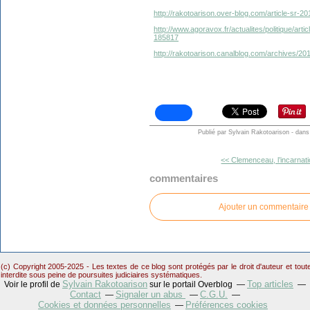
http://rakotoarison.over-blog.com/article-sr-2
http://www.agoravox.fr/actualites/politique/art
185817
http://rakotoarison.canalblog.com/archives/2
Publié par Sylvain Rakotoarison
-
dan
<< Clemenceau, l’incarnati
commentaires
Ajouter un commentaire
(c) Copyright 2005-2025 - Les textes de ce blog sont protégés par le droit d'auteur et tou
interdite sous peine de poursuites judiciaires systématiques.
Sylvain Rakotoarison
Top articles
Voir le profil de
sur le portail Overblog
Contact
Signaler un abus
C.G.U.
Cookies et données personnelles
Préférences cookies