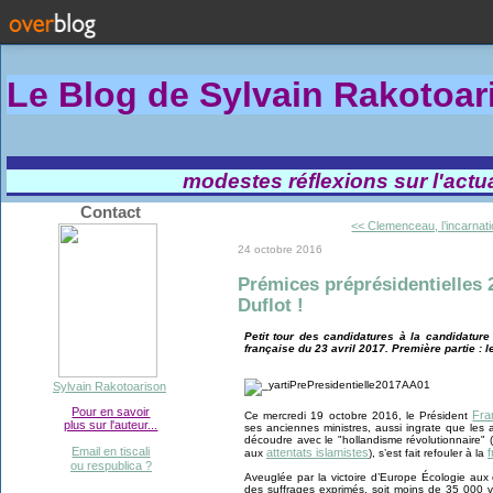
Le Blog de Sylvain Rakotoa
modestes réflexions sur l'actual
Contact
<< Clemenceau, l’incarnati
24 octobre 2016
Prémices préprésidentielles 2
Duflot !
Petit tour des candidatures à la candidature 
française du 23 avril 2017. Première partie : l
Sylvain Rakotoarison
Pour en savoir
Fra
Ce mercredi 19 octobre 2016, le Président
plus sur l'auteur...
ses anciennes ministres, aussi ingrate que les a
découdre avec le "hollandisme révolutionnaire" (
Email en tiscali
attentats islamistes
f
aux
), s’est fait refouler à la
ou respublica ?
Aveuglée par la victoire d’Europe Écologie au
des suffrages exprimés, soit moins de 35 000 v