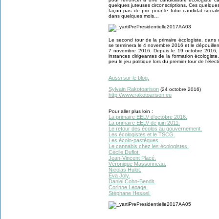
quelques juteuses circonscriptions. Ces quelques
façon pas de prix pour le futur candidat social
dans quelques mois…
Le second tour de la primaire écologiste, dans 
se terminera le 4 novembre 2016 et le dépouillem
7 novembre 2016. Depuis le 19 octobre 2016, l
instances dirigeantes de la formation écologist
peu le jeu politique lors du premier tour de l’élec
Aussi sur le blog.
Sylvain Rakotoarison
(24 octobre 2016)
http://www.rakotoarison.eu
Pour aller plus loin :
La primaire EELV d’octobre 2016.
La primaire EELV de juin 2011.
Le retour des écolos au gouvernement.
Les écologistes et le TSCG.
Les écolo-pastèques.
Le cannabis chez les écologistes.
Cécile Duflot.
Jean-Vincent Placé.
Véronique Massonneau.
Nicolas Hulot.
Eva Joly.
Daniel Cohn-Bendit.
Corinne Lepage.
Stéphane Hessel.