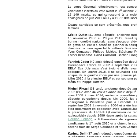
Le corps électoral, effectivement, est co
er
volontaires inscrits au vote avant le 1
octobre 2
17 146 inscrits, ce qui correspond à la moiti
écologistes de juin 2011 où il y a eu 32 896 inscri
Quatre candidats se sont présentés, tous profe
femmes.
Cécile Duflot
(41 ans), députée, ancienne minis
16 novembre 2006 au 23 juin 2012, faisait fi
bonne notoriété nationale, sans s’occuper d’é
de gratitude, elle n’a cessé de pilonner la pol
directrice de campagne fut la militante féminis
Yves Contassot, Philippe Meirieu, Stéphane P
Esther Benbassa, David Cormand, Bastien Françoi
Yannick Jadot
(49 ans), député européen depui
Greenpeace France de 2002 à septembre 2008. 
EELV Eva Joly mais s’est éloigné d’elle avant
politique. En janvier 2016, il ne souhaitait p
unique de la gauche choisi par une primaire plu
juillet 2016 à la primaire EELV et est soutenu 
Méda et Philippe Torreton.
Michel Rivasi
(63 ans), ancienne députée app
2002 (élue avec 34 voix d’avance sur le député
mars 2008 à mars 2014, ancienne conseillère
députée européenne depuis juin 2009, fut p
enseignant à Pierrelatte puis à Grenoble. E
septembre 2003 à novembre 2004 et a été lice
était notamment en opposition avec Yannick Jado
la présidence du CRIIRAD (Commission de rech
radioactivité) depuis 1986 (juste après la catas
Corinne Lepage
à l’Observatoire de vigilanc
er
candidature le 1
août 2016 et a obtenu le sou
second tour, de Serge Coronado et Yves Cochet
Karima Delli
(37 ans), députée européenne depu
la sénatrice écologiste Marie-Christine Bland