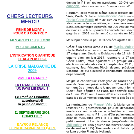
devant le PS en région parisienne, 20,9% co
cannabis
, s’est crue avoir un "destin national".
Pourtant, cette victoire n’était pas le résultat 
CHERS LECTEURS,
Jean-Vincent Placé
Verts, Cécile Duflot et
, mai
Daniel Cohn-Bendit
(tête de liste en région pari
MERCI !
s’est retiré de la compétition, aux élections 
8,9% des suffrages exprimés, 90 000 voix de mo
PEINE DE MORT :
de moins que le PS pourtant complètement discré
POUR OU CONTRE ?
gagnés en 2009, seulement 6 conservés en 201
Mais reprenons un peu le fil des écologistes d’E
MES ARTICLES DE FOND
Martine Aubry
Grâce à un accord avec le PS de
MES DOCUMENTS
Cécile Duflot a réussi non seulement à former
17 sièges aux élections législatives du 17 juin 
L'INTRICATION QUANTIQUE
e
entend bien, en juin 2017, reprendre la 6
cir
ET ALAIN ASPECT
Cécile Duflot), mais également un groupe au
élections sénatoriales du 25 septembre 2011, 
LA CRISE MALGACHE DE
exemple, Jean-Vincent Placé, devenu présiden
2009
Essonne, ce qui a suscité la candidature dissid
département).
VIVE LA FRANCE !
Malgré la candidature écologiste de l’ancienne 
tour de l’élection présidentielle du 22 avril 20
LA FRANCE EST-ELLE
sont entrés en force dans le gouvernement formé 
UN PAYS LIB
É
RAL ?
Duflot, élue députée de Paris, fut nommée Minis
du 16 mai 2012 au 31 mars 2014 et Pascal Canf
Le Traité de Lisbonne
dans les deux mêmes gouvernements dirigés pa
autoriserait-il
la peine de mort ?
Manuel Valls
La nomination de
à Matignon le 
l’extérieur du gouvernement, pour se désolidaris
tendances ont continué à cohabiter au se
11 SEPTEMBRRE 2001,
pragmatique : sans PS, pas d’élu parlementaire
COMPLOT ?
alliance fructueuse avec le PS pour conserver
politiquement. Une tendance jusqu’au-bouti
BAYROU RELANCE
Mélenchon
et l’ultra-gauche (notamment dans la 
LE PROGRAMME NU
CL
AIRE
É
de décembre 2015). Une tendance duflotiste : je 
et faire perdre François Hollande.