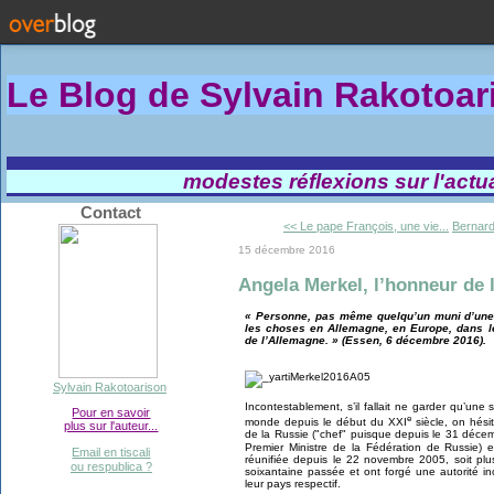
Le Blog de Sylvain Rakotoa
modestes réflexions sur l'actual
Contact
<< Le pape François, une vie...
Bernard
15 décembre 2016
Angela Merkel, l’honneur de l
« Personne, pas même quelqu’un muni d’une 
les choses en Allemagne, en Europe, dans l
de l’Allemagne. » (Essen, 6 décembre 2016).
Sylvain Rakotoarison
Incontestablement, s’il fallait ne garder qu’une 
Pour en savoir
e
monde depuis le début du XXI
siècle, on hési
plus sur l'auteur...
de la Russie ("chef" puisque depuis le 31 décem
Premier Ministre de la Fédération de Russie) 
Email en tiscali
réunifiée depuis le 22 novembre 2005, soit pl
ou respublica ?
soixantaine passée et ont forgé une autorité inco
leur pays respectif.