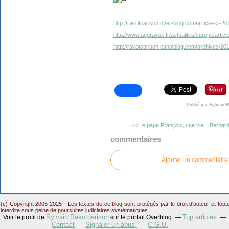
http://rakotoarison.over-blog.com/article-sr-2
http://www.agoravox.fr/actualites/europe/artic
http://rakotoarison.canalblog.com/archives/2
Publié par Sylvain 
<< Le pape François, une vie...
Bernard
commentaires
Ajouter un commentaire
(c) Copyright 2005-2025 - Les textes de ce blog sont protégés par le droit d'auteur et tou
interdite sous peine de poursuites judiciaires systématiques.
Sylvain Rakotoarison
Top articles
Voir le profil de
sur le portail Overblog
Contact
Signaler un abus
C.G.U.