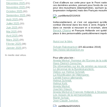
C’est d’ailleurs sur cette peur que le Front nat
Décembre 2025
(21)
ces dernières années, prenant pour fonds de com
Novembre 2025
(24)
peur des musulmans (islamophobie), sachant qu
(expression indigeste) mais des Français musulm
Octobre 2025
(32)
Septembre 2025
(38)
Août 2025
(35)
Indiscutablement, et c’est cet argument qu’elle
Juillet 2025
(33)
combat électoral dans les mois à venir, Angela 
Juin 2025
dans ce monde si mouvant et si incertain, alo
(32)
Barack Obama
et François Hollande ont quitté 
Mai 2025
(33)
place à des personnalités particulièrement impr
Avril 2025
(36)
Mars 2025
(35)
Aussi sur le blog.
Février 2025
(38)
Sylvain Rakotoarison
(15 décembre 2016)
Janvier 2025
(37)
http://www.rakotoarison.eu
In medio stat virtus.
Pour aller plus loin :
Angela Merkel, l’honneur de l’Europe de la solid
Hans-Dietrich Genscher.
Dix infographies sur les dix années au pouvoir
Le décennat de la Bundeskanzlerin.
Vidéos sur Helmut Schmidt.
La Réunification de l’Allemagne.
L’amitié franco-allemande.
Helmut Schmidt.
Helmut Kohl.
Angela Merkel.
Joachim Glauck.
Angela Merkel et François Hollande à Strasbou
Les risques de la germanophobie.
Martin Schulz.
Jean-Claude Juncker.