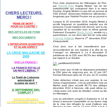
Pour cette physicienne de l’Allemagne de l’E
Helmult Kohl
par
, Angela Merkel, l’air de ri
institutionnelle qui correspond bien à la ment
Poutine, Angela Merkel n’a pas été au pouvoir 
CHERS LECTEURS,
CDU (l’Union démocrate-chrétienne allemande) d
longtemps que Vladimir Poutine est au pouvoir e
MERCI !
Lorsque le 20 novembre 2016, Angela Merkel a
PEINE DE MORT :
qu’elle briguerait un quatrième mandat aux él
POUR OU CONTRE ?
personne n’avait vraiment été étonné, tant la cl
capables de lui succéder avec la même grandeu
MES ARTICLES DE FOND
Martin Schulz
Parlement Européen
semble s’y 
parenthèses, on est donc très loin de cette pito
MES DOCUMENTS
er
François Hollande
disant le 1
décembre 2016 qu’
d’impopularité.
L'INTRICATION QUANTIQUE
C’est donc tout à fait naturellement qu
ET ALAIN ASPECT
renouvellement de son mandat à la tête de son
("manger" en allemand !). Le 6 décembre 20
LA CRISE MALGACHE DE
présidente de la CDU avec 89,5% des délégué
2009
par rapport à ce résultat.
VIVE LA FRANCE !
LA FRANCE EST-ELLE
Il faut noter que s’il elle ne dépassera probable
UN PAYS LIB
É
RAL ?
la CDU (plus de vingt-cinq ans, du 12 juin 1
Konrad Adenauer (plus de 15 ans, du 21 octobr
Le Traité de Lisbonne
Cette réélection n’était pas une surprise, là non
autoriserait-il
niveau d’approbation. Lors du précédent vote 
la peine de mort ?
Merkel avait alors recueilli 96,7% des délé
décembre 2012 à Hanovre, elle avait même eu
11 SEPTEMBRRE 2001,
c’était avant une sorte de rébellion contre sa déc
COMPLOT ?
en Allemagne.
Lors du précédent congrès à Karlsruhe le 14 
BAYROU RELANCE
réussi à retourner l’assemblée en sa faveur malg
LE PROGRAMME NU
CL
AIRE
É
de la crise des réfugiés lui avait d’ailleurs v
élections locales, tant le 13 mars 2016 que le 