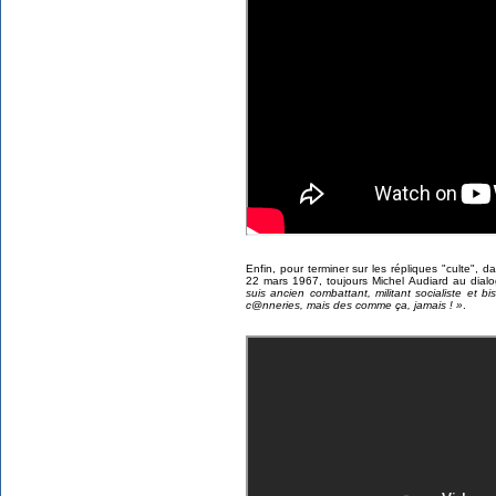
Enfin, pour terminer sur les répliques "culte", d
22 mars 1967, toujours Michel Audiard au dialo
suis ancien combattant, militant socialiste et bis
c@nneries, mais des comme ça, jamais ! »
.