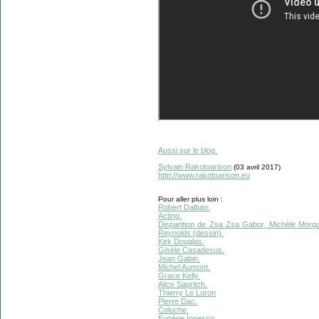
Aussi sur le blog.
Sylvain Rakotoarison
(03 avril 2017)
http://www.rakotoarison.eu
Pour aller plus loin :
Robert Dalban.
Acting.
Disparition de Zsa Zsa Gabor, Michèle Morg
Reynolds (dessin).
Kirk Douglas.
Gisèle Casadesus.
Jean Gabin.
Michel Aumont.
Grace Kelly.
Alice Sapritch.
Thierry Le Luron
Pierre Dac.
Coluche.
Eugène Ionesco.