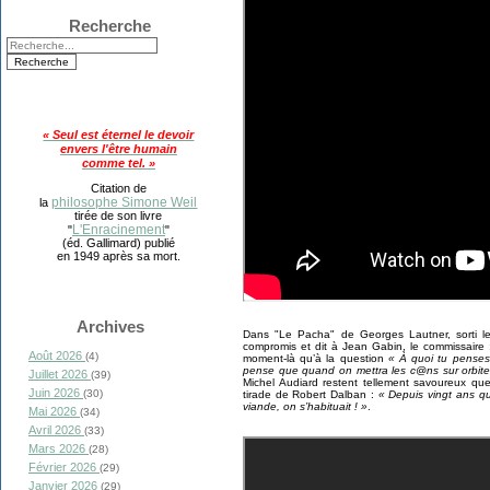
Recherche
« Seul est éternel le devoir
envers l'être humain
comme tel. »
Citation de
philosophe Simone Weil
la
tirée de son livre
L'Enracinement
"
"
(éd. Gallimard) publié
en 1949 après sa mort.
Archives
Dans "Le Pacha" de Georges Lautner, sorti l
compromis et dit à Jean Gabin, le commissaire
Août 2026
(4)
moment-là qu’à la question
« À quoi tu penses
pense que quand on mettra les c@ns sur orbite, 
Juillet 2026
(39)
Michel Audiard restent tellement savoureux que 
Juin 2026
(30)
tirade de Robert Dalban :
« Depuis vingt ans q
viande, on s’habituait ! »
.
Mai 2026
(34)
Avril 2026
(33)
Mars 2026
(28)
Février 2026
(29)
Janvier 2026
(29)