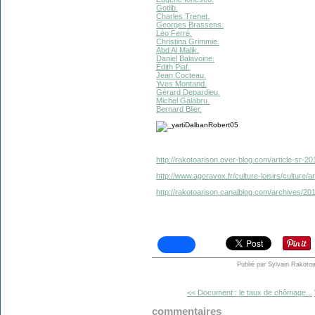
Gotlib.
Charles Trenet.
Georges Brassens.
Léo Ferré.
Christina Grimmie.
Abd Al Malik.
Daniel Balavoine.
Édith Piaf.
Jean Cocteau.
Yves Montand.
Gérard Depardieu.
Michel Galabru.
Bernard Blier.
http://rakotoarison.over-blog.com/article-sr-2
http://www.agoravox.fr/culture-loisirs/culture/
http://rakotoarison.canalblog.com/archives/20
Publié par Sylvain Rakotoa
<< Document : le taux de chômage...
commentaires