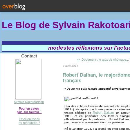
Le Blog de Sylvain Rakotoa
modestes réflexions sur l'actual
Contact
<< Document : le taux de chômage...
3 avril 2017
Robert Dalban, le majordome
français
« Je ne me suis jamais supporté physiquement
Sylvain Rakotoarison
L’un des acteurs français de second rôle les plus p
Pour en savoir
1987, juste après une bonne partie de cartes ent
plus sur l'auteur...
Robert Dalban
tirades célèbres de
, un acteur
1960, et en particulier, des fameux dialo
Email en tiscali
officiellement par la profession, Robert Dalban
pour assurer son souvenir sinon sa postérité.
ou respublica ?
Né le 19 juillet 1903, il a tourné en effet dans pl