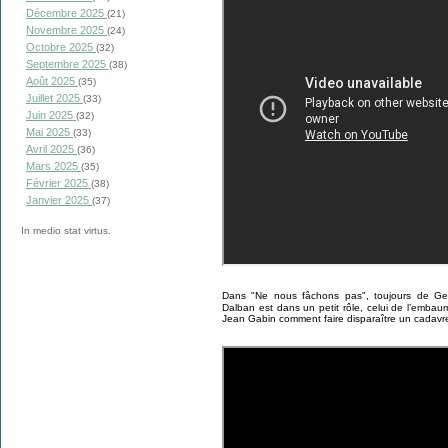
Décembre 2025
(21)
Novembre 2025
(24)
Octobre 2025
(32)
Septembre 2025
(38)
Août 2025
(35)
Juillet 2025
(33)
Juin 2025
(32)
Mai 2025
(33)
Avril 2025
(36)
Mars 2025
(35)
Février 2025
(38)
Janvier 2025
(37)
In medio stat virtus.
Dans "Ne nous fâchons pas", toujours de Geor
Dalban est dans un petit rôle, celui de l’embau
Jean Gabin comment faire disparaître un cadavr