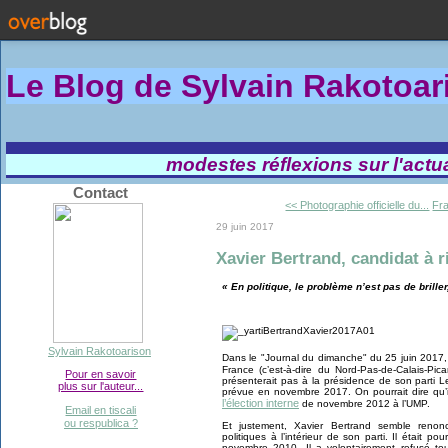
Le Blog de Sylvain Rakotoa
modestes réflexions sur l'actual
Contact
<< Photographie officielle du...
Fra
29 juin 2017
Xavier Bertrand, candidat à r
« En politique, le problème n’est pas de briller
Sylvain Rakotoarison
Dans le "Journal du dimanche" du 25 juin 2017, 
France (c’est-à-dire du Nord-Pas-de-Calais-Pic
Pour en savoir
présenterait pas à la présidence de son parti Le
plus sur l'auteur...
prévue en novembre 2017. On pourrait dire qu’il
l’élection interne
de novembre 2012 à l’UMP.
Email en tiscali
ou respublica ?
Et justement, Xavier Bertrand semble renonc
politiques à l’intérieur de son parti. Il était 
novembre 2010. Il a volontairement refusé toute