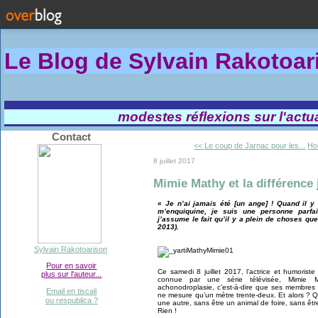
Le Blog de Sylvain Rakotoa
modestes réflexions sur l'actual
Contact
<< Le coup de Jarnac pour les...
Ho
8 juillet 2017
Mimie Mathy et la différence
« Je n’ai jamais été [un ange] ! Quand il y
m’enquiquine, je suis une personne parfa
j’assume le fait qu’il y a plein de choses que
2013).
Sylvain Rakotoarison
Pour en savoir
Ce samedi 8 juillet 2017, l’actrice et humorist
plus sur l'auteur...
connue par une série télévisée, Mimie 
achonodroplasie, c’est-à-dire que ses membres
Email en tiscali
ne mesure qu’un mètre trente-deux. Et alors ? 
ou respublica ?
une autre, sans être un animal de foire, sans être
Rien !