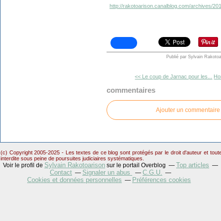
http://rakotoarison.canalblog.com/archives/2
Publié par Sylvain Rakotoa
<< Le coup de Jarnac pour les...
Ho
commentaires
Ajouter un commentaire
(c) Copyright 2005-2025 - Les textes de ce blog sont protégés par le droit d'auteur et tou
interdite sous peine de poursuites judiciaires systématiques.
Sylvain Rakotoarison
Top articles
Voir le profil de
sur le portail Overblog
Contact
Signaler un abus
C.G.U.
Cookies et données personnelles
Préférences cookies