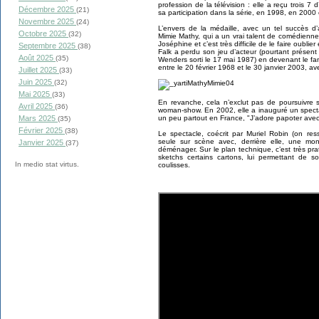
profession de la télévision : elle a reçu trois 7
Décembre 2025
(21)
sa participation dans la série, en 1998, en 2000
Novembre 2025
(24)
L’envers de la médaille, avec un tel succès d
Octobre 2025
(32)
Mimie Mathy, qui a un vrai talent de comédienn
Joséphine et c’est très difficile de le faire oublie
Septembre 2025
(38)
Falk a perdu son jeu d’acteur (pourtant présent
Août 2025
(35)
Wenders sorti le 17 mai 1987) en devenant le f
entre le 20 février 1968 et le 30 janvier 2003, a
Juillet 2025
(33)
Juin 2025
(32)
Mai 2025
(33)
En revanche, cela n’exclut pas de poursuivre 
Avril 2025
(36)
woman-show. En 2002, elle a inauguré un spect
Mars 2025
un peu partout en France, "J’adore papoter avec
(35)
Février 2025
(38)
Le spectacle, coécrit par Muriel Robin (on res
seule sur scène avec, derrière elle, une mo
Janvier 2025
(37)
déménager. Sur le plan technique, c’est très prat
sketchs certains cartons, lui permettant de s
In medio stat virtus.
coulisses.