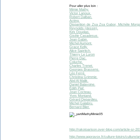
Pour aller plus loin :
Mimie Mathy.
Victor Lanoux.
Robert Dalban.
Acting.
Disparition de Zsa Zsa Gabor, Michèle Morg
Reynolds (dessin).
Kirk Douglas.
Gisèle Casadesus.
Jean Gabin.
Michel Aumont.
Grace Kelly.
Alice Sapritch.
Thierry Le Luron
Pierre Dac.
Coluche.
Charles Trenet.
Georges Brassens.
Léo Ferré.
Christina Grimmie.
Abd Al Malik.
Daniel Balavoine.
Édith Piaf.
Jean Cocteau.
Yves Montand.
Gérard Depardieu.
Michel Galabru.
Bernard Blier.
http://rakotoarison.over-blog.com/article-sr-
http://www.agoravox.fr/culture-loisirs/culture/