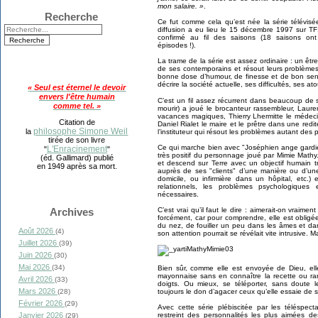
mon salaire. »
.
Recherche
Ce fut comme cela qu’est née la série télévis
diffusion a eu lieu le 15 décembre 1997 sur TF1
confirmé au fil des saisons (18 saisons on
épisodes !).
La trame de la série est assez ordinaire : un êtr
de ses contemporains et résout leurs problèmes
bonne dose d’humour, de finesse et de bon sen
décrire la société actuelle, ses difficultés, ses ato
« Seul est éternel le devoir
envers l'être humain
C’est un fil assez récurrent dans beaucoup de s
comme tel. »
mourir) a joué le brocanteur rassembleur, Laur
vacances magiques, Thierry Lhermitte le médeci
Citation de
Daniel Rialet le maire et le prêtre dans une red
philosophe Simone Weil
la
l’instituteur qui résout les problèmes autant des
tirée de son livre
Ce qui marche bien avec "Joséphien ange gardien
L'Enracinement
"
"
très positif du personnage joué par Mimie Mathy
(éd. Gallimard) publié
et descend sur Terre avec un objectif humain tr
en 1949 après sa mort.
auprès de ses "clients" d’une manière ou d’un
domicile, ou infirmière dans un hôpital, etc
relationnels, les problèmes psychologiques
nécessaires.
Archives
C’est vrai qu’il faut le dire : aimerait-on vrai
forcément, car pour comprendre, elle est obligée
du nez, de fouiller un peu dans les âmes et dan
Août 2026
(4)
son attention pourrait se révélait vite intrusive. 
Juillet 2026
(39)
Juin 2026
(30)
Mai 2026
(34)
Bien sûr, comme elle est envoyée de Dieu, ell
mayonnaise sans en connaître la recette ou r
Avril 2026
(33)
doigts. Ou mieux, se téléporter, sans doute l
Mars 2026
(28)
toujours le don d’agacer ceux qu’elle essaie de s
Février 2026
(29)
Avec cette série plébiscitée par les téléspect
Janvier 2026
restreint des personnalités les plus aimées d
(29)