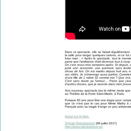
Dans ce spectacle, elle se faisait régulièremen
la salle pour ranger quelques cartons, et ce fu
futur mari :
« Après le spectacle, tout le mond
parce que l’ambiance était devenue tout à coup tr
On s’est revus trois semaines après. Et depuis, o
juste une rencontre, une aventure sans lende
chose de fort. On est mariés depuis huit ans, e
ses côtés. Je m’interroge aussi parfois. Commen
d’une fille de 1 mètre 32 comme moi ? Que m’a-t-
C’est sans doute ça l’amour… Parce que j’avai
d’autres choses, que je raconte dans mon [nouv
Son nouveau spectacle (sur le même mode que 
au Théâtre de la Porte Saint-Martin, à Paris.
Puisque 60 ans peut être une étape pour certains,
que ce n’est pas le cas pour Mimie Mathy à qu
Français avec sa magie d’ange un peu artisanale
Aussi sur le blog.
Sylvain Rakotoarison
(08 juillet 2017)
http://www.rakotoarison.eu