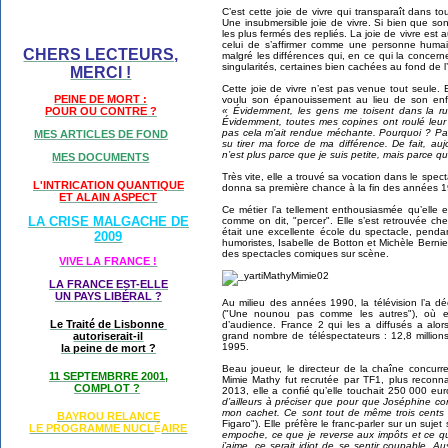
C’est cette joie de vivre qui transparaît dans t
Une insubmersible joie de vivre. Si bien que so
les plus fermés des repliés. La joie de vivre est a
celui de s’affirmer comme une personne humain
CHERS LECTEURS,
malgré les différences qui, en ce qui la concern
singularités, certaines bien cachées au fond de
MERCI !
Cette joie de vivre n’est pas venue tout seule. 
PEINE DE MORT :
voulu son épanouissement au lieu de son enf
POUR OU CONTRE ?
« Évidemment, les gens me toisent dans la rue
Évidemment, toutes mes copines ont roulé leur 
pas cela m’ait rendue méchante. Pourquoi ? Parc
MES ARTICLES DE FOND
su tirer ma force de ma différence. De fait, auj
n’est plus parce que je suis petite, mais parce q
MES DOCUMENTS
Très vite, elle a trouvé sa vocation dans le spect
L'INTRICATION QUANTIQUE
donna sa première chance à la fin des années 1
ET ALAIN ASPECT
Ce métier l’a tellement enthousiasmée qu’elle es
LA CRISE MALGACHE DE
comme on dit, "percer". Elle s’est retrouvée ch
était une excellente école du spectacle, penda
2009
humoristes, Isabelle de Botton et Michèle Bernier
des spectacles comiques sur scène.
VIVE LA FRANCE !
LA FRANCE EST-ELLE
UN PAYS LIB
É
RAL ?
Au milieu des années 1990, la télévision l’a d
("Une nounou pas comme les autres"), où elle
Le Traité de Lisbonne
d’audience. France 2 qui les a diffusés a alo
autoriserait-il
grand nombre de téléspectateurs : 12,8 millions 
1995.
la peine de mort ?
Beau joueur, le directeur de la chaîne concurren
11 SEPTEMBRRE 2001,
Mimie Mathy fut recrutée par TF1, plus reconn
COMPLOT ?
2013, elle a confié qu’elle touchait 250 000 eu
d’ailleurs à préciser que pour que Joséphine c
mon cachet. Ce sont tout de même trois cents 
BAYROU RELANCE
Figaro"). Elle préfère le franc-parler sur un suj
LE PROGRAMME NU
CL
AIRE
É
empoche, ce que je reverse aux impôts et ce q
j’aime, ce serait idiot de se sentir coupable. A