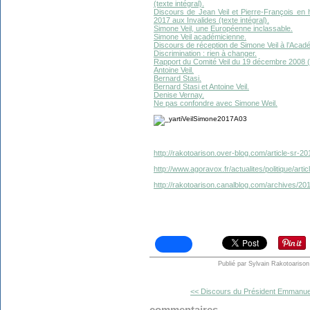
(texte intégral).
Discours de Jean Veil et Pierre-François en 
2017 aux Invalides (texte intégral).
Simone Veil, une Européenne inclassable.
Simone Veil académicienne.
Discours de réception de Simone Veil à l’Acad
Discrimination : rien à changer.
Rapport du Comité Veil du 19 décembre 2008 (
Antoine Veil.
Bernard Stasi.
Bernard Stasi et Antoine Veil.
Denise Vernay.
Ne pas confondre avec Simone Weil.
http://rakotoarison.over-blog.com/article-sr-2
http://www.agoravox.fr/actualites/politique/art
http://rakotoarison.canalblog.com/archives/2
Publié par Sylvain Rakotoarison
<< Discours du Président Emmanuel
commentaires