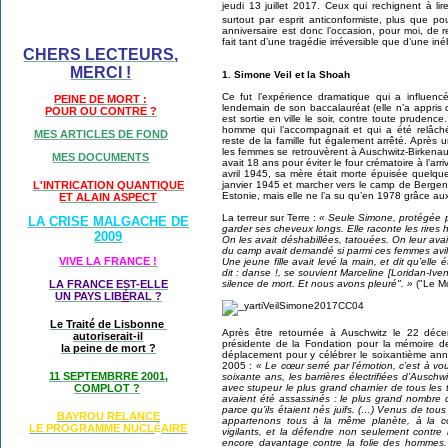
jeudi 13 juillet 2017. Ceux qui rechignent à l
surtout par esprit anticonformiste, plus que p
anniversaire est donc l’occasion, pour moi, de r
fait tant d’une tragédie irréversible que d’une inéb
CHERS LECTEURS,
MERCI !
1. Simone Veil et la Shoah
Ce fut l’expérience dramatique qui a influen
PEINE DE MORT :
lendemain de son baccalauréat (elle n’a appris qu
POUR OU CONTRE ?
est sortie en ville le soir, contre toute prudence.
homme qui l’accompagnait et qui a été relâché
MES ARTICLES DE FOND
reste de la famille fut également arrêté. Après
les femmes se retrouvèrent à Auschwitz-Birkenau 
MES DOCUMENTS
avait 18 ans pour éviter le four crématoire à l’arr
avril 1945, sa mère était morte épuisée quelques
janvier 1945 et marcher vers le camp de Bergen
L'INTRICATION QUANTIQUE
Estonie, mais elle ne l’a su qu’en 1978 grâce au
ET ALAIN ASPECT
La terreur sur Terre :
« Seule Simone, protégée pe
LA CRISE MALGACHE DE
garder ses cheveux longs. Elle raconte les rires 
2009
On les avait déshabillées, tatouées. On leur ava
du camp avait demandé si parmi ces femmes avil
VIVE LA FRANCE !
Une jeune fille avait levé la main, et dit qu’elle é
dit : danse !, se souvient Marceline [Loridan-Ive
silence de mort. Et nous avons pleuré". »
("Le Mo
LA FRANCE EST-ELLE
UN PAYS LIB
É
RAL ?
Le Traité de Lisbonne
Après être retournée à Auschwitz le 22 déce
autoriserait-il
présidente de la Fondation pour la mémoire de
la peine de mort ?
déplacement pour y célébrer le soixantième anni
2005 :
« Le cœur serré par l’émotion, c’est à vou
11 SEPTEMBRRE 2001,
soixante ans, les barrières électrifiées d’Ausch
avec stupeur le plus grand charnier de tous les 
COMPLOT ?
avaient été assassinés : le plus grand nombre 
parce qu’ils étaient nés juifs. (…) Venus de tou
BAYROU RELANCE
appartenons tous à la même planète, à la
LE PROGRAMME NU
CL
AIRE
É
vigilants, et la défendre non seulement contre
encore davantage contre la folie des hommes. 