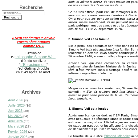
droit, et même le devoir, de vous mettre en gar
de nos camarades devienne réalité. »
.
Recherche
Ce fut très difficile, pour elle, de témoigner à l
revenus, nous nous sommes heurtées à l’incréd
On a peur que les gens ne soient pas assez at
raison, même maintenant, ils ne peuvent pas e
parla publiquement des camps et de la déportati
diffusé sur TF1 le 22 septembre 1976.
« Seul est éternel le devoir
2. Simone Veil et sa famille
envers l'être humain
Elle a perdu ses parents et son frère dans les c
comme tel. »
Simone Veil était très attachée à sa famille. Son
rencontré en octobre 1945 comme condisciple à 
Citation de
26 octobre 1946, a joué un rôle politique essent
philosophe Simone Weil
la
tirée de son livre
Antoine Veil, qui avait commencé sa carrièr
L'Enracinement
"
"
parlementaire de l’ancien Ministre de la Justice
(éd. Gallimard) publié
rêvé d’être ministre mais il s’effaça derrière s
en 1949 après sa mort.
tellement orgueilleux d’elle… »
.
Malgré ses activités très soutenues, Simone Veil
Archives
samedi :
« Elle dit toujours qu’il faut laiss
immense pour cette période de la vie. Peut-êt
façon brutale. »
.
Août 2026
(4)
Juillet 2026
(39)
3. Simone Veil et la justice
Juin 2026
(30)
Après une licence de droit et l’IEP Paris, Sim
Mai 2026
(34)
avait beaucoup de réticence (dans le cadre d’un 
Avril 2026
(33)
est devenue magistrate. Elle fut reçue au conc
de stage au parquet, et fut affectée à la direction
Mars 2026
(28)
de déplacements pour ses vacances pour visiter l
Février 2026
(29)
Edmond Michelet
Le Ministre de la Justice
lui d
Janvier 2026
(29)