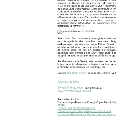
morale, mais une solution plus humaine à cell
solitude. »
. Quand elle l’a présentée devant le
« Je le dis avec toute ma conviction : l’avorteme
des situations sans issues. Mais comment le tol
sans que la société paraisse l’encourager ? Je
conviction de femme (…) : aucune femme ne recou
d’écouter les femmes. C’est toujours un drame et
le projet qui vous est présenté tient compte de
possibilité d’une interruption de grossesse, c’e
dissuader la femme. »
.
Elle a donc été naturellement le symbole d’un ce
tout le symbole d’un combat hors des clivage
raidissement des relations entre Est et Ouest
gauche à l’intérieur, qui empêchait les socialiste
de centre droit, ce fut un exploit de dépasser
parlementaire dominée par l’UDR était plutôt host
adopté qu’avec le soutien des députés de l’oppo
Au Ministère de la Santé, elle ne s’est pas content
lutte contre le tabagisme, a légiféré sur les do
a cherché à humaniser les hôpitaux, etc.
prochain article
Dans le
, j’évoquerai Simone Vei
Aussi sur le blog.
Sylvain Rakotoarison
(13 juillet 2017)
http://www.rakotoarison.eu
Pour aller plus loin :
"La femme préférée des Français" par Annick Co
1993).
Simone Veil, un destin français.
L’hommage de la République à Simone Veil.
Discours d’Emmanuel Macron en hommage à Si