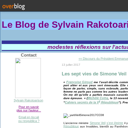
Le Blog de Sylvain Rakotoa
modestes réflexions sur l'actual
Contact
<< Discours du Président Emmanuel
13 juillet 2017
Les sept vies de Simone Veil 
Françoise Giroud
«
me l’avait décrite comm
port altier et aux yeux vert émeraude. Elle
façon de parler, simple, sans esbroufe, parfo
femme ne parle pas comme les autres leaders 
On me dit qu’elle a parfois mauvais caractè
Michèle Cotta
dure épreuve. » (
, le 13 novem
Sylvain Rakotoarison
e
Cahiers secrets de la V
République
"
"). Pre
Pour en savoir
plus sur l'auteur...
Email en tiscali
ou respublica ?
Simone Veil
s’est éteinte
L’ancienne ministre
il 
République
aux Invalides, bientôt au Panthéon,