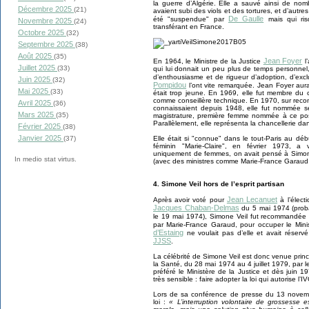
la guerre d’Algérie. Elle a sauvé ainsi de no
Décembre 2025
(21)
avaient subi des viols et des tortures, et d’autr
De Gaulle
été "suspendue" par
mais qui ris
Novembre 2025
(24)
transférant en France.
Octobre 2025
(32)
Septembre 2025
(38)
Août 2025
(35)
Jean Foyer
En 1964, le Ministre de la Justice
l’
Juillet 2025
(33)
qui lui donnait un peu plus de temps personne
d’enthousiasme et de rigueur d’adoption, d’exc
Juin 2025
(32)
Pompidou
l’ont vite remarquée. Jean Foyer aura
Mai 2025
(33)
était trop jeune. En 1969, elle fut membre du 
comme conseillère technique. En 1970, sur recom
Avril 2025
(36)
connaissaient depuis 1948, elle fut nommée se
Mars 2025
(35)
magistrature, première femme nommée à ce poste
Parallèlement, elle représenta la chancellerie d
Février 2025
(38)
Janvier 2025
Elle était si "connue" dans le tout-Paris au 
(37)
féminin "Marie-Claire", en février 1973, 
uniquement de femmes, on avait pensé à Simon
In medio stat virtus.
(avec des ministres comme Marie-France Garaud, 
4. Simone Veil hors de l’esprit partisan
Jean Lecanuet
Après avoir voté pour
à l’élect
Jacques Chaban-Delmas
du 5 mai 1974 (pro
le 19 mai 1974), Simone Veil fut recommandée
par Marie-France Garaud, pour occuper le Mini
d’Estaing
ne voulait pas d’elle et avait réservé
JJSS
.
La célébrité de Simone Veil est donc venue pri
la Santé, du 28 mai 1974 au 4 juillet 1979, par l
préféré le Ministère de la Justice et dès juin 1
très sensible : faire adopter la loi qui autorise l’
Lors de sa conférence de presse du 13 novemb
loi :
« L’interruption volontaire de grossesse 