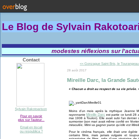
Le Blog de Sylvain Rakotoa
modestes réflexions sur l'actual
Contact
<< Gonzague Saint Bris, le Tourangeau.
28 août 2017
Mireille Darc, la Grande Saut
« Chacun a droit au respect de sa vie privée. » 
Sylvain Rakotoarison
Moins d’un mois après la mythique Jeanne Mor
Mireille Darc
rayonnante
est partie ce lundi 28 
Pour en savoir
mai 1938 à Toulon). Elle avait subi l’an dernie
plus sur l'auteur...
surmonter (son mari avait même confié en févrie
miraculée, Mimi va gagner parce qu’elle est Mireil
Email en tiscali
ou respublica ?
Pour le cinéma français, elle était une égéri
certains films, mais jamais vulgaire et touj
soixantaine de films, près d’une vingtaine de 