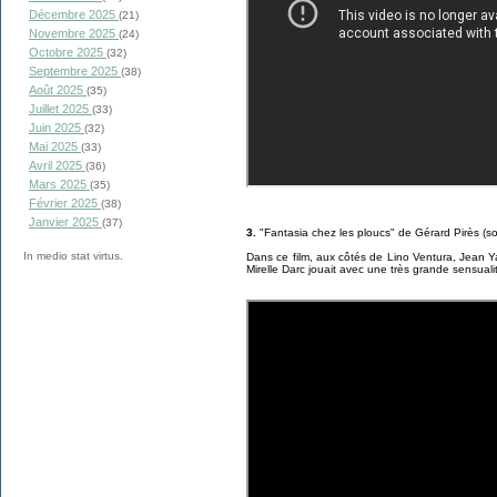
Décembre 2025
(21)
Novembre 2025
(24)
Octobre 2025
(32)
Septembre 2025
(38)
Août 2025
(35)
Juillet 2025
(33)
Juin 2025
(32)
Mai 2025
(33)
Avril 2025
(36)
Mars 2025
(35)
Février 2025
(38)
Janvier 2025
(37)
3.
"Fantasia chez les ploucs" de Gérard Pirès (sor
In medio stat virtus.
Dans ce film, aux côtés de Lino Ventura, Jean Y
Mirelle Darc jouait avec une très grande sensuali