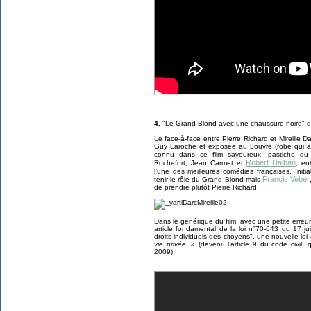
4.
"Le Grand Blond avec une chaussure noire" d’
Le face-à-face entre Pierre Richard et Mireille 
Guy Laroche et exposée au Louvre (robe qui a an
connu dans ce film savoureux, pastiche du
Robert Dalban
Rochefort, Jean Carmet et
, en
l’une des meilleures comédies françaises. Initi
Francis Veber
tenir le rôle du Grand Blond mais
de prendre plutôt Pierre Richard.
Dans le générique du film, avec une petite erreur
article fondamental de la loi n°70-643 du 17 ju
droits individuels des citoyens", une nouvelle loi
vie privée. »
(devenu l’article 9 du code civil, q
2009).