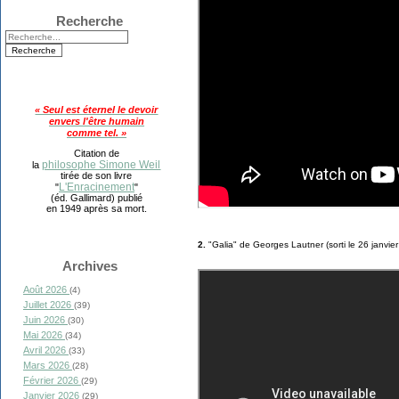
Recherche
« Seul est éternel le devoir
envers l'être humain
comme tel. »
Citation de
philosophe Simone Weil
la
tirée de son livre
L'Enracinement
"
"
(éd. Gallimard) publié
en 1949 après sa mort.
2.
"Galia" de Georges Lautner (sorti le 26 janvier
Archives
Août 2026
(4)
Juillet 2026
(39)
Juin 2026
(30)
Mai 2026
(34)
Avril 2026
(33)
Mars 2026
(28)
Février 2026
(29)
Janvier 2026
(29)