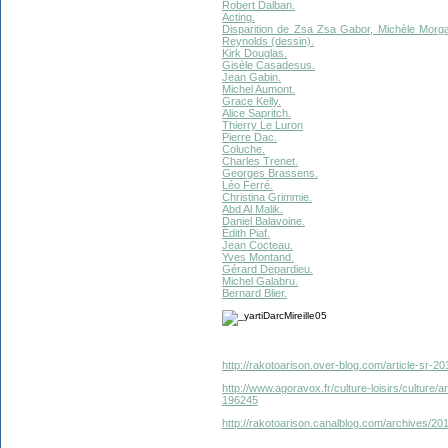
Robert Dalban.
Acting.
Disparition de Zsa Zsa Gabor, Michèle Morg
Reynolds (dessin).
Kirk Douglas.
Gisèle Casadesus.
Jean Gabin.
Michel Aumont.
Grace Kelly.
Alice Sapritch.
Thierry Le Luron
Pierre Dac.
Coluche.
Charles Trenet.
Georges Brassens.
Léo Ferré.
Christina Grimmie.
Abd Al Malik.
Daniel Balavoine.
Édith Piaf.
Jean Cocteau.
Yves Montand.
Gérard Depardieu.
Michel Galabru.
Bernard Blier.
http://rakotoarison.over-blog.com/article-sr-20
http://www.agoravox.fr/culture-loisirs/culture/ar
196245
http://rakotoarison.canalblog.com/archives/2