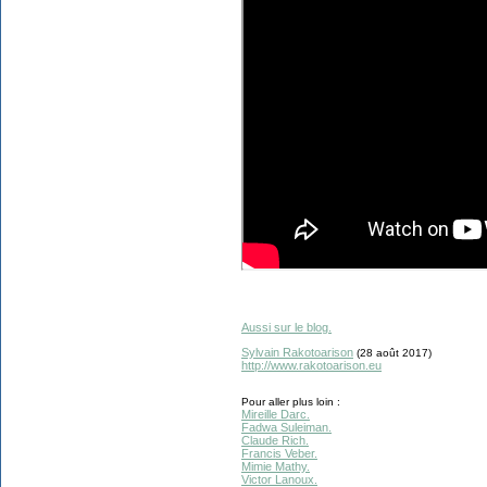
Aussi sur le blog.
Sylvain Rakotoarison
(28 août 2017)
http://www.rakotoarison.eu
Pour aller plus loin :
Mireille Darc.
Fadwa Suleiman.
Claude Rich.
Francis Veber.
Mimie Mathy.
Victor Lanoux.