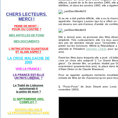
ailleurs, à partir de la fin des années 1980, elle
téléfilms, et dans les années 1960, elle a égal
CHERS LECTEURS,
Si sa vie a été parfois difficile, elle a eu la cha
MERCI !
appréciée, Georges Lautner (qui lui a offert un 
est devenu son ami d’amour, d’amitié, de confide
PEINE DE MORT :
POUR OU CONTRE ?
MES ARTICLES DE FOND
Elle a donné avec sa jeunesse des films désor
simplicité. Très curieusement, elle n’a reçu 
MES DOCUMENTS
des prix de dernière minute pour "l’ensemble 
primer sur les honneurs. Même la République a m
Jacques Chirac
L'INTRICATION QUANTIQUE
attendre le Président
pour qu’
ans).
ET ALAIN ASPECT
Parmi les films dans lesquels elle a joué, s’il fal
LA CRISE MALGACHE DE
c’est un choix très subjectif !) "Le Grand Bl
2009
glace". Ce dernier film, un policier, réalisé par
exactement quarante-trois ans), la place dans l
VIVE LA FRANCE !
d’Alain Delon et de Claude Brasseur).
LA FRANCE EST-ELLE
Pour se rappeler quelques moments inoubliabl
extraits de films (et de chansons) qu’on peut trou
UN PAYS LIB
É
RAL ?
Le Traité de Lisbonne
1.
"Pouic-Pouic" de Jean Girault avec Louis d
autoriserait-il
novembre 1963).
la peine de mort ?
11 SEPTEMBRRE 2001,
COMPLOT ?
BAYROU RELANCE
LE PROGRAMME NU
CL
AIRE
É