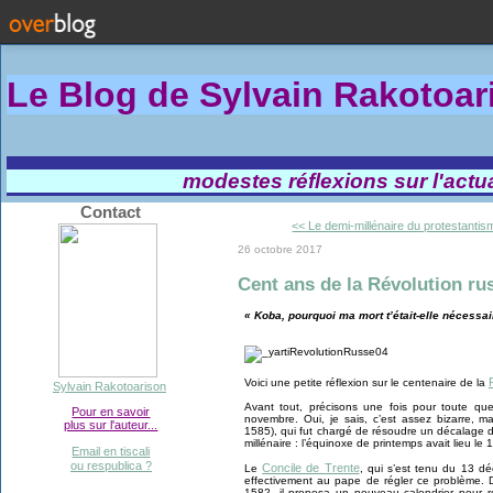
Le Blog de Sylvain Rakotoa
modestes réflexions sur l'actual
Contact
<< Le demi-millénaire du protestantis
26 octobre 2017
Cent ans de la Révolution ru
« Koba, pourquoi ma mort t’était-elle nécessai
Voici une petite réflexion sur le centenaire de la
Sylvain Rakotoarison
Avant tout, précisons une fois pour toute que
Pour en savoir
novembre. Oui, je sais, c’est assez bizarre, m
plus sur l'auteur...
1585), qui fut chargé de résoudre un décalage du
millénaire : l’équinoxe de printemps avait lieu le
Email en tiscali
ou respublica ?
Concile de Trente
Le
, qui s’est tenu du 13
effectivement au pape de régler ce problème. D
1582, il proposa un nouveau calendrier pour re