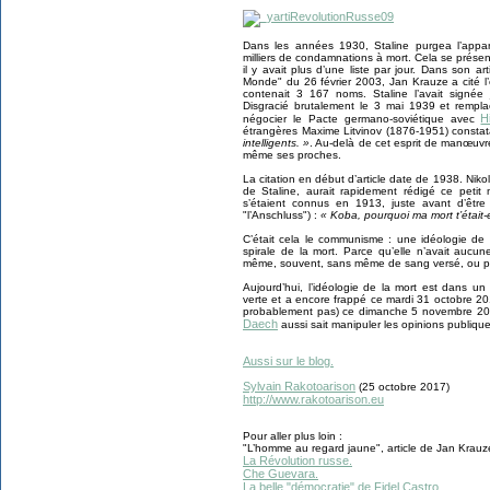
Dans les années 1930, Staline purgea l’appa
milliers de condamnations à mort. Cela se présent
il y avait plus d’une liste par jour. Dans son 
Monde" du 26 février 2003, Jan Krauze a cité l
contenait 3 167 noms. Staline l’avait signée
Disgracié brutalement le 3 mai 1939 et rempl
Hi
négocier le Pacte germano-soviétique avec
étrangères Maxime Litvinov (1876-1951) constat
intelligents. »
. Au-delà de cet esprit de manœuvre
même ses proches.
La citation en début d’article date de 1938. Nik
de Staline, aurait rapidement rédigé ce peti
s’étaient connus en 1913, juste avant d’être
"l’Anschluss") :
« Koba, pourquoi ma mort t’était-
C’était cela le communisme : une idéologie de
spirale de la mort. Parce qu’elle n’avait aucune
même, souvent, sans même de sang versé, ou 
Aujourd’hui, l’idéologie de la mort est dans u
verte et a encore frappé ce mardi 31 octobre 20
probablement pas) ce dimanche 5 novembre 201
Daech
aussi sait manipuler les opinions publiq
Aussi sur le blog.
Sylvain Rakotoarison
(25 octobre 2017)
http://www.rakotoarison.eu
Pour aller plus loin :
"L’homme au regard jaune", article de Jan Krau
La Révolution russe.
Che Guevara.
La belle "démocratie" de Fidel Castro.