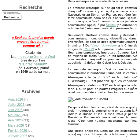
Deux remarques à ce stade de la réflexion.
Recherche
La première remarque sur ce qu’est le commun
d’aujourd’hui (oui, il y en a, il y a même en
Nationale et au Sénat, en France, peut-être l’
force communiste parmi ses élus nationaux) dise
en doute que le "vrai" communisme n’a jamais é
Staline
communisme appliqué par
(en oubliant qu
voir plus loin) était une perversion personnelle d
Seulement, l’histoire comme disait justement 
« Seul est éternel le devoir
communistes, nombreuses, diversifiées, dans d
envers l'être humain
diversifiées, se sont soldées systématiquement
l’Union Soviétique
comme tel. »
énumérer ? De
à la Chine 
Pol Pot
rouges de
à la dynastie nord-coréenne
Citation de
libre, sans oppression, heureux et épanoui. Le 
de millions de morts. C’est un fait historique. A
philosophe Simone Weil
la
communistes d’aujourd’hui, pour avoir une peti
tirée de son livre
appellation à défaut de réviser leur idéologie.
L'Enracinement
"
"
(éd. Gallimard) publié
La seconde remarque, c’est de savoir si la
en 1949 après sa mort.
communisme international. D’une part, le commu
e
Allemagne à la fin du XIX
siècle, plutôt qu
Luxembourg). Il est probable que les conditions
e
Allemagne au début du XX
siècle et que la colè
forte. D’autre part, on pourrait imaginer que mêm
Archives
révolution maoïste aurait eu lieu tout de même.
Août 2026
(4)
Juillet 2026
(39)
Ce qui est troublant aussi, c’est de voir à que
Juin 2026
(30)
croient retrouver le communisme en adorant la 
j’adore la Russie et les Russes, mais je pense 
Mai 2026
(34)
Russie de Poutine n’a rien à voir avec le comm
Avril 2026
(33)
russe. C’est une nuance importante car j’im
tsarisme…
Mars 2026
(28)
Février 2026
Une petite anecdote. Dans ma vie professionnel
(29)
rares) séjours en Russie, dans la Russie post-sov
Janvier 2026
(29)