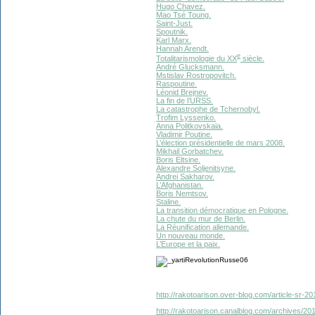
Hugo Chavez.
Mao Tsé Toung.
Saint-Just.
Spoutnik.
Karl Marx.
Hannah Arendt.
e
Totalitarismologie du XX
siècle.
André Glucksmann.
Mstislav Rostropovitch.
Raspoutine.
Léonid Brejnev.
La fin de l’URSS.
La catastrophe de Tchernobyl.
Trofim Lyssenko.
Anna Politkovskaia.
Vladimir Poutine.
L’élection présidentielle de mars 2008.
Mikhail Gorbatchev.
Boris Eltsine.
Alexandre Soljenitsyne.
Andrei Sakharov.
L’Afghanistan.
Boris Nemtsov.
Staline.
La transition démocratique en Pologne.
La chute du mur de Berlin.
La Réunification allemande.
Un nouveau monde.
L’Europe et la paix.
http://rakotoarison.over-blog.com/article-sr-2
http://rakotoarison.canalblog.com/archives/2