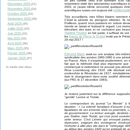
un peu comme celui d’un survivant d’un cata
notamment visité des laboratoires scientifiques
Décembre 2025
(21)
2002, et j’avais même rencontré quelques ém
Novembre 2025
(24)
intellectuel
scientifiques russes ont toujours été
Octobre 2025
(32)
Très accueillants, mes hôtes étaient rarement 
Septembre 2025
(38)
C’était la période du plongeon eltsinien. Ils 
D’ailleurs, quand nous passions en voiture deva
Août 2025
(35)
monde se taisait et baissait le regard. Les moins
Juillet 2025
(33)
étincelant des tsars et ne cachaient pas beauc
Vladimir Poutine
en fait partie, il suffisait de vo
Juin 2025
(32)
traces de Pierre le Grand
les
invité par le Prés
Mai 2025
(33)
29 mai 2017 !
Avril 2025
(36)
Mars 2025
(35)
Février 2025
(38)
Edmond Maire
avait eu une analyse très intéres
syndicaliste des années 1960-1980 à une périod
Janvier 2025
(37)
en France. Alors, il s’exprimait prudemment, en 
fait que la méthode était plus importante que 
commençait si violemment ne pouvait pas aboutir
In medio stat virtus.
Rosa Luxembourg dès 1919, elle décrivait ex
enclenchée la Révolution de 1917, inévitablemen
faire le changement dans notre société détermin
(sur FR3, le 17 décembre 1983).
Je reviens justement sur la différence supposée 
"gentils" Lenine et Trotski.
Le correspondant du journal "Le Monde" à M
situation :
« La volonté fanatique d’assurer à tout 
liquidation de ses ennemis réels ou potentiels.
de gouvernement. La terreur aveugle, destinée à 
pas Staline, mais Trotski, qui s’est posé ouvert
cette terreur. C’est Lénine qui envoyait part
répression, exigeant des contingents d’exécu
l’exhorter à aller plus vite dans le "nettoyage défi
au début des années 1920 qu’on entreprit de gaze