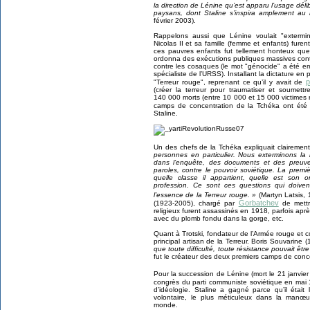
la direction de Lénine qu’est apparu l’usage déli
paysans, dont Staline s’inspira amplement au 
février 2003).
Rappelons aussi que Lénine voulait "extermi
Nicolas II et sa famille (femme et enfants) fure
ces pauvres enfants fut tellement honteux que
ordonna des exécutions publiques massives con
contre les cosaques (le mot "génocide" a été 
spécialiste de l’URSS). Installant la dictature en p
p
"Terreur rouge", reprenant ce qu’il y avait de
(créer la terreur pour traumatiser et soumettre
140 000 morts (entre 10 000 et 15 000 victimes
camps de concentration de la Tchéka ont été 
Staline.
Un des chefs de la Tchéka expliquait clairemen
personnes en particulier. Nous exterminons l
dans l’enquête, des documents et des preuve
paroles, contre le pouvoir soviétique. La premi
quelle classe il appartient, quelle est son o
profession. Ce sont ces questions qui doiven
l’essence de la Terreur rouge. »
(Martyn Latsis, 
Gorbatchev
(1923-2005), chargé par
de mettr
religieux furent assassinés en 1918, parfois aprè
avec du plomb fondu dans la gorge, etc.
Quant à Trotski, fondateur de l’Armée rouge et c
principal artisan de la Terreur. Boris Souvarine
que toute difficulté, toute résistance pouvait être
fut le créateur des deux premiers camps de conc
Pour la succession de Lénine (mort le 21 janvier 1
congrès du parti communiste soviétique en mai 
d’idéologie. Staline a gagné parce qu’il était
volontaire, le plus méticuleux dans la manœuvr
monde.