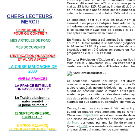
César en 46 avant Jésus-Christ et confirmé par l
mai au 25 juillet 325. Résultat, il a été décidé 
de ne pas faire d’année bissextile les années mu
mille. Le lendemain du 4 octobre 1582 fut donc 
CHERS LECTEURS,
Le problème, c’est que tous les pays n’ont 
MERCI !
moment. Les pays catholiques l’ont adopté ra
orthodoxes ont mis beaucoup plus de temps, pou
si ce calendrier n’avait rien de politique ni d
PEINE DE MORT :
s’adapter à la marche de la planète.
POUR OU CONTRE ?
En France, la réforme a été appliquée le len
MES ARTICLES DE FOND
1582. La Russie n’adopta le calendrier grégori
le 14 février 1918. Il y avait plus de décalage tr
MES DOCUMENTS
bissextiles qui ont été prises en compte en Rus
grégorien : 1700, 1800 et 1900.
L'INTRICATION QUANTIQUE
ET ALAIN ASPECT
Donc, la Révolution d’Octobre n’a pas eu lieu 
mais bien le 7 novembre 1917 en calendrier g
centenaire de la Révolution d’Octobre a donc li
LA CRISE MALGACHE DE
2009
VIVE LA FRANCE !
Ce centenaire, comme par magie, est divers
communisme est encore très introduit dans la Fr
LA FRANCE EST-ELLE
toujours stupéfait qu’une idéologie, qui a pr
UN PAYS LIB
É
RAL ?
autant de désordre dans le monde entier pend
soutenue par des militants zélés dans notre pa
e
Le Traité de Lisbonne
des deux plaies du XX
siècle, et j’avoue que lo
autoriserait-il
n’aurais cru que j’aurais pu connaître, de mon v
la peine de mort ?
Certes, il n’est pas encore tout à fait mort, et il
quand on regarde avec attention, on se rend
11 SEPTEMBRRE 2001,
capitalisée
Chine s’est
et est en passe de deve
COMPLOT ?
une classe moyenne (l’élément essentiel, à mon
du Nord
est tenue par une famille de tyrans et
BAYROU RELANCE
Cuba
Quant à
, son ouverture diplomatique et la 
LE PROGRAMME NU
CL
AIRE
É
une transition qui n’aura rien de communiste.