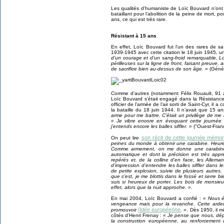
Les qualités d’humaniste de Loïc Bouvard n’ont 
bataillant pour l’abolition de la peine de mort, po
ans, ce qui est très rare.
Résistant à 15 ans
En effet, Loïc Bouvard fut l’un des rares de s
1939-1945 avec cette citation le 18 juin 1945, un
d’un courage et d’un sang-froid remarquable, 
périlleuses sur la ligne de front, faisant preuve,
de sacrifice bien au-dessus de son âge. »
(Généra
Comme d’autres (notamment Félix Rouault, 91 a
Loïc Bouvard s’était engagé dans la Résistance 
officier de l’armée de l’air sorti de Saint-Cyr, il
la bataille du 18 juin 1944. Il n’avait que 15 a
arme pour me battre. C’était un privilège de me b
« Je vibre encore en évoquant cette journée d
j’entends encore les balles siffler. »
("Ouest-Franc
son récit de cette journée mémor
On peut lire
peines du monde à obtenir une carabine. Heure
Comme armement, on me donne une carabine a
automatique et dont la précision est très appr
repérés et, de la colline d’en face, les Allem
d’impression d’entendre les balles siffler dans 
de petite explosion, suivie de plusieurs autres
que c’est, je me blottis dans le fossé et serre b
suis si heureux de porter. Les bois de monsieu
effet, alors que la nuit approche. »
.
En mai 2004, Loïc Bouvard a confié :
« Nous é
vengeance mais pour la revanche. Cette ard
l’idée européenne
promouvoir
. »
. Dès 1950, il 
côtés d’Henri Frenay :
« Je pense que nous, dépu
la construction européenne, au renforcement 