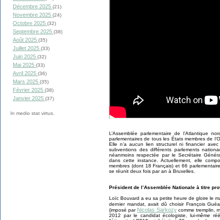
Décembre 2025
(21)
Novembre 2025
(24)
Octobre 2025
(32)
Septembre 2025
(38)
Août 2025
(35)
Juillet 2025
(33)
Juin 2025
(32)
Mai 2025
(33)
Avril 2025
(36)
Mars 2025
(35)
Février 2025
(38)
Janvier 2025
(37)
In medio stat virtus.
L’Assemblée parlementaire de l’Atlantique n
parlementaires de tous les États membres de l’
Elle n’a aucun lien structurel ni financier ave
subventions des différents parlements nationa
néanmoins respectée par le Secrétaire Généra
dans cette instance. Actuellement, elle comp
membres (dont 18 Français) et 66 parlementaire
se réunit deux fois par an à Bruxelles.
Président de l’Assemblée Nationale à titre pro
Loïc Bouvard a eu sa petite heure de gloire le ma
dernier mandat, avait dû choisir François Guéa
Nicolas Sarkozy
(imposé par
comme tremplin, mai
2012 par le candidat écologiste, lui-même ré