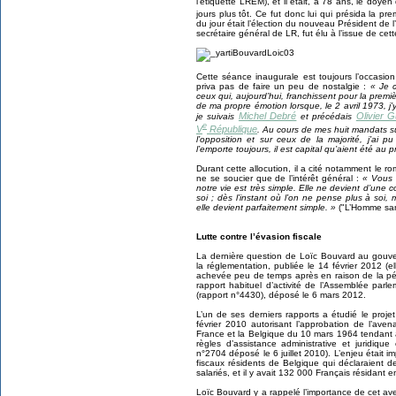
l’étiquette LREM), et il était, à 78 ans, le doy
jours plus tôt. Ce fut donc lui qui présida la pr
du jour était l’élection du nouveau Président de 
secrétaire général de LR, fut élu à l’issue de cet
Cette séance inaugurale est toujours l’occasi
priva pas de faire un peu de nostalgie :
« Je 
ceux qui, aujourd’hui, franchissent pour la premi
de ma propre émotion lorsque, le 2 avril 1973, j
Michel Debré
Olivier 
je suivais
et précédais
e
V
République
. Au cours de mes huit mandats su
l’opposition et sur ceux de la majorité, j’ai pu
l’emporte toujours, il est capital qu’aient été au 
Durant cette allocution, il a cité notamment le r
ne se soucier que de l’intérêt général :
« Vous 
notre vie est très simple. Elle ne devient d’une
soi ; dès l’instant où l’on ne pense plus à so
elle devient parfaitement simple. »
("L’Homme sans
Lutte contre l’évasion fiscale
La dernière question de Loïc Bouvard au gouve
la réglementation, publiée le 14 février 2012 (
achevée peu de temps après en raison de la péri
rapport habituel d’activité de l’Assemblée par
(rapport n°4430), déposé le 6 mars 2012.
L’un de ses derniers rapports a étudié le proje
février 2010 autorisant l’approbation de l’aven
France et la Belgique du 10 mars 1964 tendant à 
règles d’assistance administrative et juridiqu
n°2704 déposé le 6 juillet 2010). L’enjeu était im
fiscaux résidents de Belgique qui déclaraient
salariés, et il y avait 132 000 Français résidant 
Loïc Bouvard y a rappelé l’importance de cet aven