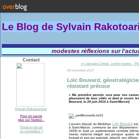
Le Blog de Sylvain Rakotoa
modestes réflexions sur l'actual
Contact
<< Jacques Chirac, contre toutes...
Ph
28 novembre 2017
Loïc Bouvard, géostratégici
résistant précoce
« Ma première pensée sera pour nos camar
pleuvaient de tous côtés et dont je revois le
Bouvard, le 20 juin 2014 à Saint-Marcel).
Sylvain Rakotoarison
Pour en savoir
plus sur l'auteur...
Loïc Bouvard
L’ancien député du Morbihan
est 
Email en tiscali
à Saint-Marcel, commune de son département où 
1929) et était un parlementaire centriste (dém
ou respublica ?
niveau national malgré ses presque quatre d
bossait et pas qui papotait, attaché aux débats