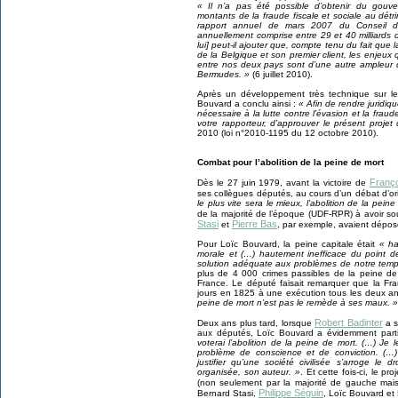
« Il n’a pas été possible d’obtenir du gouve
montants de la fraude fiscale et sociale au dét
rapport annuel de mars 2007 du Conseil d
annuellement comprise entre 29 et 40 milliards d’
lui] peut-il ajouter que, compte tenu du fait que
de la Belgique et son premier client, les enjeux q
entre nos deux pays sont d’une autre ampleur 
Bermudes. »
(6 juillet 2010).
Après un développement très technique sur l
Bouvard a conclu ainsi :
« Afin de rendre juridiq
nécessaire à la lutte contre l’évasion et la fraud
votre rapporteur, d’approuver le présent projet 
2010 (loi n°2010-1195 du 12 octobre 2010).
Combat pour l’abolition de la peine de mort
Franço
Dès le 27 juin 1979, avant la victoire de
ses collègues députés, au cours d’un débat d’or
le plus vite sera le mieux, l’abolition de la peine
de la majorité de l’époque (UDF-RPR) à avoir sou
Stasi
Pierre Bas
et
, par exemple, avaient dépos
Pour Loïc Bouvard, la peine capitale était
« ha
morale et (…) hautement inefficace du point d
solution adéquate aux problèmes de notre tem
plus de 4 000 crimes passibles de la peine d
France. Le député faisait remarquer que la Fra
jours en 1825 à une exécution tous les deux 
peine de mort n’est pas le remède à ses maux. »
Robert Badinter
Deux ans plus tard, lorsque
a s
aux députés, Loïc Bouvard a évidemment par
voterai l’abolition de la peine de mort. (…) Je l
problème de conscience et de conviction. (…) 
justifier qu’une société civilisée s’arroge le
organisée, son auteur. »
. Et cette fois-ci, le p
(non seulement par la majorité de gauche mai
Philippe Séguin
Bernard Stasi,
, Loïc Bouvard et 