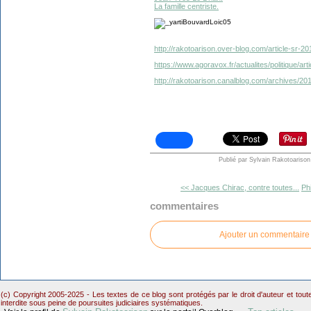
La famille centriste.
http://rakotoarison.over-blog.com/article-sr-2
https://www.agoravox.fr/actualites/politique/ar
http://rakotoarison.canalblog.com/archives/20
Publié par Sylvain Rakotoarison
<< Jacques Chirac, contre toutes...
Ph
commentaires
Ajouter un commentaire
(c) Copyright 2005-2025 - Les textes de ce blog sont protégés par le droit d'auteur et tou
interdite sous peine de poursuites judiciaires systématiques.