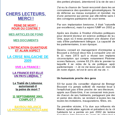
des petites phrases, attentionné à la vie de ses é
J’ai eu la chance de l’avoir rencontré dans les 
connaissance des questions géostratégiques. Non
de défense au niveau européen et mondial, mais
CHERS LECTEURS,
d’une personne qui pense par elle-même sans ê
MERCI !
des consignes partisanes de court terme.
Par son implantation bretonne, il était "nature
PEINE DE MORT :
par excellence), mais il a rejoint l’UMP en 2002 p
POUR OU CONTRE ?
Après ses études à l’Institut d’études politiques
MES ARTICLES DE FOND
pour devenir docteur en science politique de la 
Unis, pays où il resta pendant une dizaine d’an
MES DOCUMENTS
valu d’être parfaitement bilingue. La capacité de
les parlementaires, à son époque.
L'INTRICATION QUANTIQUE
Devenu conseil en management d’entreprise q
ET ALAIN ASPECT
Bouvard a échoué deux fois à conquérir une circ
le 11 mars 1973 qu’il a réussi son implan
LA CRISE MALGACHE DE
circonscription qui compte notamment Ploërmel
2009
scores flatteurs, comme 63,1% dès le premier to
laquelle il se retira de la vie politique a
parlementaire :
« Je ne me lasse pas de mon rôle
VIVE LA FRANCE !
de notre région, tel est le sens de ma vie. »
.
LA FRANCE EST-ELLE
UN PAYS LIB
É
RAL ?
Un humaniste proche des gens
Le Traité de Lisbonne
S’il fut aussi élu conseiller régional de Br
autoriserait-il
Bouvard n’a jamais sollicité de mandat local 
la peine de mort ?
l’empêchait pas d’être proche de ses électeurs.
appris aux États-Unis, il se consacrait trois jou
de chacun de ses habitants, partageant joie de
11 SEPTEMBRRE 2001,
et peine des décès, se rendant à toutes les ma
COMPLOT ?
toutes les invitations, inaugurations, fêtes, etc.
Sa première victoire, il l’a due aux influents r
BAYROU RELANCE
Marcel, syndicaliste agricole et président du la 
LE PROGRAMME NU
CL
AIRE
É
habitants lui a permis en juin 2002 de lamin
Caradisiac (site Internet de vente de véhicules) qu