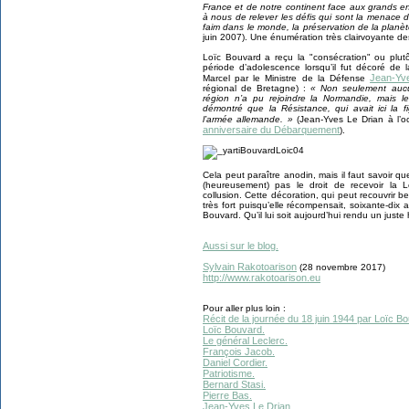
France et de notre continent face aux grands 
à nous de relever les défis qui sont la menace du
faim dans le monde, la préservation de la planèt
juin 2007). Une énumération très clairvoyante d
Loïc Bouvard a reçu la "consécration" ou plu
période d’adolescence lorsqu’il fut décoré de
Jean-Yv
Marcel par le Ministre de la Défense
régional de Bretagne) :
« Non seulement aucu
région n’a pu rejoindre la Normandie, mais l
démontré que la Résistance, qui avait ici la 
l’armée allemande. »
(Jean-Yves Le Drian à l’
anniversaire du Débarquement
).
Cela peut paraître anodin, mais il faut savoir qu
(heureusement) pas le droit de recevoir la L
collusion. Cette décoration, qui peut recouvrir 
très fort puisqu’elle récompensait, soixante-dix 
Bouvard. Qu’il lui soit aujourd’hui rendu un just
Aussi sur le blog.
Sylvain Rakotoarison
(28 novembre 2017)
http://www.rakotoarison.eu
Pour aller plus loin :
Récit de la journée du 18 juin 1944 par Loïc B
Loïc Bouvard.
Le général Leclerc.
François Jacob.
Daniel Cordier.
Patriotisme.
Bernard Stasi.
Pierre Bas.
Jean-Yves Le Drian.