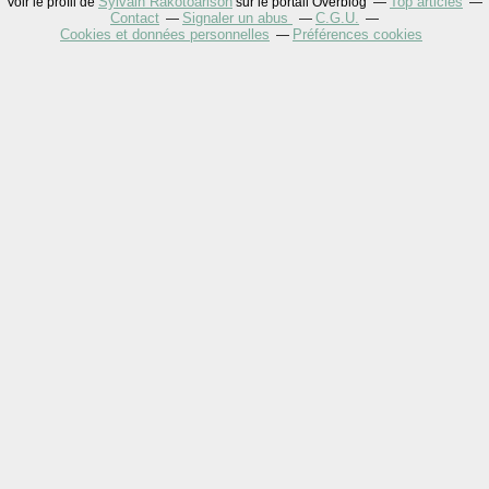
Sylvain Rakotoarison
Top articles
Voir le profil de
sur le portail Overblog
Contact
Signaler un abus
C.G.U.
Cookies et données personnelles
Préférences cookies