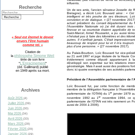
influents.
Recherche
Un de ses amis, l’ancien sénateur Josselin de 
Bretagne), a décrit Loïc Bouvard ainsi :
« Cet 
intelligent et très proche de ses électeurs. 
conviction et de dialogue. »
(27 novembre 2017). 
actuel président du conseil départemental du 
l’Assemblée Nationale où j’ai été durant troi
finesse et sa courtoisie étaient appréciée de t
Saint-Marcel, Armel Rousselot, a pu aussi témo
n’hésitait pas à faire des kilomètres et des kilom
« Seul est éternel le devoir
autres. Il n’arrêtait jamais. C’était impressionna
envers l'être humain
beaucoup de respect pour lui et il m’a toujour
comme tel. »
plus d’une personne. »
(27 novembre 2017).
Citation de
Au Palais-Bourbon, Loïc Bouvard fut vice-prési
philosophe Simone Weil
la
au 21 avril 1997 et juge titulaire de la Haute 
tirée de son livre
évidemment comme député appartenant à la c
développé son expertise sur les relations inte
L'Enracinement
"
"
géostratégie. Mais il avait aussi des positions f
(éd. Gallimard) publié
donc ici quatre exemples de ses activités parlem
en 1949 après sa mort.
Président de l’Assemblée parlementaire de l’A
Loïc Bouvard fut, par cette fonction de memb
Archives
membre de la délégation française à l’Assemblée
er
parlementaire de l’OTAN) du 1
janvier 1979 au
er
Août 2026
novembre 1992 au 1
novembre 1994, ce qui 
(4)
parlementaire de l’OTAN est très rarement un Fra
Juillet 2026
(39)
aussi de 2004 à 2006).
Juin 2026
(30)
Mai 2026
(34)
Avril 2026
(33)
Mars 2026
(28)
Février 2026
(29)
Janvier 2026
(29)