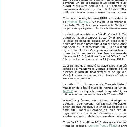
devenue un projet concret le 26 septembre 200
publique qui s’est déroulée du 18 octobre 
commission d’enquête a rendu le 17 avril 2007 
2007 a eu lieu la première maison squattée dans
Comme on le voit, le projet NDDL existe donc 
Nicolas Sarkozy
de
. Or, malgré la permanence 
dès l’été 2007), les deux Présidents Nicolas
projet, n’ont pas géré du tout de la même manièr
La déclaration publique a été décrétée le 9 fév
publié au "Journal Officiel" du 10 février 2008. 
le fallait au point de concevoir un dossier de
après une lourde procédure d’appel d’offre lancé
financière du 15 septembre 2008). Il en a résu
signé entre l’État et Vinci pour la construction 
durée de cinquante-cinq ans (soit jusqu’en dé
décembre 2010 (publié au "Journal Officiel" du
faites par les ordonnances du 18 janvier 2012.
Cela signifie que, malgré la grave crise financ
temps et a maintenu la volonté politique de fair
préciser le plan de financement et de trouver 
Vinci). Il restait des recours au Conseil d’État,
sous ce quinquennat.
Le début du quinquennat de François Hollande
Matignon du député-maire de Nantes et l’un de
Ayrault
, au point que le projet fut appelé "Ayra
même entartré par les zadistes le 26 mars 2011.
Malgré la présence de ministres écologist
opération pour déloger les zadistes (opérati
affrontements violents, il a chois l’apaisement 
date que François Hollande n’a plus rien dé
organismes de médiation ("commission du dialo
étudier la question de la compensation des impac
Entre fin 2012 et début 2016, rien n’a été tenté p
comme Ponce Pilate
François Hollande,
, a ann