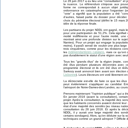
Le 26 juin 2017 a eu lieu une "consultation" et p
la nuance. Le référendum s’impose aux pouvoirs
forme ne correspondait à aucun objet juridiqu
ordonnance en catastrophe pour l’organiser (
"vote" a signifié que la population a été "con
d’autres, faisait partie du dossier pour décider.
choix du périmètre électoral (défini le 15 mars
idée de la réponse finale.
Les partisans du projet NDDL ont gagné, mais le
pour une participation de 51,2%. Cela signifiait
moitié indifférente et pour l’autre moitié, une
montrait ainsi une profonde division sur le suj
Nantes). Pour un projet qui engage la populati
moins), il paraît sensé de vouloir une plus larg
trois cinquièmes, comme pour les révisions cons
indépendantistes catalans
les
, mais ce qu’ont 
pas durablement le statut d’une région avec seu
Tous les "grands élus" de la région (maire, co
été élus pendant plusieurs décennies avec ce
programme électoral et ils ont été élus et réé
Sarkozy avait annoncé bien avant son élection q
Lisbonne
). Leurs électeurs ont voté librement 
La démocratie est-elle de faire ce que les élus
peut évidemment s’appliquer au candidat Em
l’aéroport de Notre-Dames-des-Landes, au cours
Prenons maintenant "l’opinion publique" qui a é
En janvier 2016 (avant la consultation), certa
projet. Après la consultation, la majorité des son
que les habitants concernés avaient donné leur
état d’une majorité des sondés (au niveau nation
consultation du 26 juin 2016. Et après la déc
NDDL, il y aurait une large majorité des son
certains sondages). Alors, qu’en déduire sur la sol
techniques comme un grand aéroport ? Difficile 