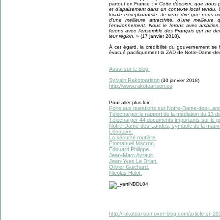
partout en France :
« Cette décision, que nous p
et d’apaisement dans un contexte local tendu. 
locale exceptionnelle. Je veux dire que nous 
d’une meilleure attractivité, d’une meilleur
l’environnement. Nous le ferons avec ambitio
ferons avec l’ensemble des Français qui ne dem
leur région. »
(17 janvier 2018).
À cet égard, la crédibilité du gouvernement se 
évacué pacifiquement la ZAD de Notre-Dame-de
Aussi sur le blog.
Sylvain Rakotoarison
(30 janvier 2018)
http://www.rakotoarison.eu
Pour aller plus loin :
Foire aux questions sur Notre-Dame-des-Lan
Télécharger le rapport de la médiation du 13 
Télécharger 44 documents importants sur le 
Notre-Dame-des-Landes, symbole de la mauv
L’écotaxe.
La sécurité routière.
Emmanuel Macron.
Édouard Philippe.
Jean-Marc Ayrault.
Jean-Yves Le Drian.
Olivier Guichard.
Nicolas Hulot.
http://rakotoarison.over-blog.com/article-sr-