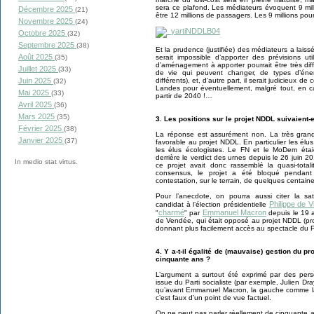
sera ce plafond. Les médiateurs évoquent 9 mil
Décembre 2025
(21)
être 12 millions de passagers. Les 9 millions pour
Novembre 2025
(24)
Octobre 2025
(32)
Septembre 2025
(38)
Et la prudence (justifiée) des médiateurs a lais
Août 2025
serait impossible d’apporter des prévisions ut
(35)
d’aménagement à apporter pourrait être très di
Juillet 2025
(33)
de vie qui peuvent changer, de types d’éne
différents), et, d’autre part, il serait judicieux 
Juin 2025
(32)
Landes pour éventuellement, malgré tout, en c
Mai 2025
(33)
partir de 2040 !…
Avril 2025
(36)
Mars 2025
(35)
3. Les positions sur le projet NDDL suivaient-
Février 2025
(38)
La réponse est assurément non. La très grand
Janvier 2025
(37)
favorable au projet NDDL. En particulier les él
les élus écologistes. Le FN et le MoDem étai
derrière le verdict des urnes depuis le 26 juin 
In medio stat virtus.
ce projet avait donc rassemblé la quasi-total
consensus, le projet a été bloqué pendant
contestation, sur le terrain, de quelques centain
Pour l’anecdote, on pourra aussi citer la sa
Philippe de Vi
candidat à l’élection présidentielle
charmé
Emmanuel Macron
"
" par
depuis le 19 a
de Vendée, qui était opposé au projet NDDL (pro
donnant plus facilement accès au spectacle du Pu
4. Y a-t-il égalité de (mauvaise) gestion du p
cinquante ans ?
L’argument a surtout été exprimé par des per
issue du Parti socialiste (par exemple, Julien Dray
qu’avant Emmanuel Macron, la gauche comme la 
c’est faux d’un point de vue factuel.
On ne peut pas parler réellement de cinquante a