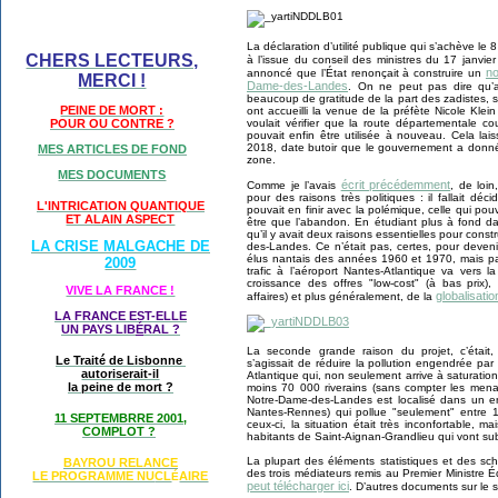
La déclaration d’utilité publique qui s’achève le
CHERS LECTEURS,
à l’issue du conseil des ministres du 17 janvie
no
annoncé que l’État renonçait à construire un
MERCI !
Dame-des-Landes
. On ne peut pas dire qu’a
beaucoup de gratitude de la part des zadistes, si
PEINE DE MORT :
ont accueilli la venue de la préfète Nicole Klein
voulait vérifier que la route départementale c
POUR OU CONTRE ?
pouvait enfin être utilisée à nouveau. Cela lai
2018, date butoir que le gouvernement a donné
MES ARTICLES DE FOND
zone.
MES DOCUMENTS
écrit précédemment
Comme je l’avais
, de loin
pour des raisons très politiques : il fallait décid
L'INTRICATION QUANTIQUE
pouvait en finir avec la polémique, celle qui pouv
ET ALAIN ASPECT
être que l’abandon. En étudiant plus à fond d
qu’il y avait deux raisons essentielles pour cons
LA CRISE MALGACHE DE
des-Landes. Ce n’était pas, certes, pour deveni
élus nantais des années 1960 et 1970, mais par
2009
trafic à l’aéroport Nantes-Atlantique va vers 
croissance des offres "low-cost" (à bas prix)
VIVE LA FRANCE !
globalisat
affaires) et plus généralement, de la
LA FRANCE EST-ELLE
UN PAYS LIB
É
RAL ?
La seconde grande raison du projet, c’était,
Le Traité de Lisbonne
s’agissait de réduire la pollution engendrée par 
autoriserait-il
Atlantique qui, non seulement arrive à saturation,
la peine de mort ?
moins 70 000 riverains (sans compter les mena
Notre-Dame-des-Landes est localisé dans un en
Nantes-Rennes) qui pollue "seulement" entre 1
11 SEPTEMBRRE 2001,
ceux-ci, la situation était très inconfortable, m
COMPLOT ?
habitants de Saint-Aignan-Grandlieu qui vont subir
La plupart des éléments statistiques et des sc
BAYROU RELANCE
des trois médiateurs remis au Premier Ministre
LE PROGRAMME NU
CL
AIRE
É
peut télécharger ici
. D’autres documents sur le 