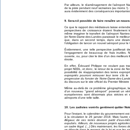
Par ailleurs, le réaménagement de l’aéroport Na
de la piste pendant neuf semaines (au moins !).
aura évidemment des conséquences importantes m
9. Sera-t-il possible de faire renaître un nouv
Ce que le rapport des médiateurs laisse entendre 
perspectives de croissance étaient finalement 
même imaginer le transfert de l’aéroport Nante
(et Notre-Dame-des-Landes paraissait le meilleur 
que, dans un second temps, dans une dizaine
l’obligation de lancer un nouvel aéroport pour l
Évidemment, une telle perspective justifierait d
l’engagement de beaucoup de frais inutiles. 
ouverte, ou, pour citer le titre d’un des meilleurs l
étroite.
En effet, Édouard Philippe ne voulant pas tran
projet NDDL, et donc, le retour de la zone de N
possibilité de réappropriation des terres expropr
expropriés pourront retrouver leur terre s’ils 
progressive du foncier de Notre-Dame-des-Land
du discours sur le site officiel du Premier Ministre
Même au-delà de ce problème géographique, la c
d’un nouveau "grand aéroport" poserait un vér
européennes sont désormais plus strictes et
aéroports d’une telle taille.
10. Les zadistes vont-ils gentiment quitter N
Pour l’instant, le calendrier du gouvernement est
à la circulation le 26 janvier 2018. Mais l’autre o
illégaux de ces terres devront partir d’eux-m
expulsés. Ailleurs, de nouveaux projets agricoles p
un cadre légal. (…) Dès maintenant, les forces d
se déroule dans le respect de la loi et que les s