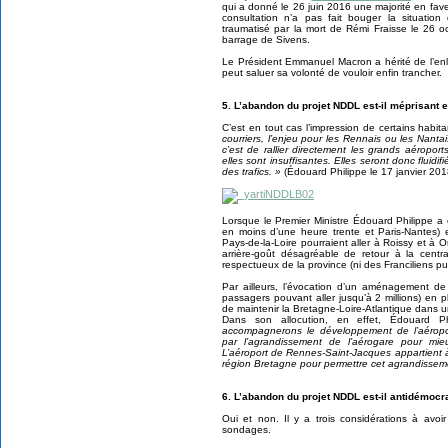
qui a donné le 26 juin 2016 une majorité en faveu
consultation n’a pas fait bouger la situati
traumatisé par la mort de Rémi Fraisse le 26 o
barrage de Sivens.
Le Président Emmanuel Macron a hérité de l’en
peut saluer sa volonté de vouloir enfin trancher.
5. L’abandon du projet NDDL est-il méprisant 
C’est en tout cas l’impression de certains habi
courriers, l’enjeu pour les Rennais ou les Nant
c’est de rallier directement les grands aéroport
elles sont insuffisantes. Elles seront donc fluid
des trafics. »
(Édouard Philippe le 17 janvier 201
Lorsque le Premier Ministre Édouard Philippe 
en moins d’une heure trente et Paris-Nantes) e
Pays-de-la-Loire pourraient aller à Roissy et à Or
arrière-goût désagréable de retour à la central
respectueux de la province (ni des Franciliens pui
Par ailleurs, l’évocation d’un aménagement d
passagers pouvant aller jusqu’à 2 millions) en 
de maintenir la Bretagne-Loire-Atlantique dans un
Dans son allocution, en effet, Édouard P
accompagnerons le développement de l’aérop
par l’agrandissement de l’aérogare pour mieu
L’aéroport de Rennes-Saint-Jacques appartient à
région Bretagne pour permettre cet agrandissemen
6. L’abandon du projet NDDL est-il antidémocr
Oui et non. Il y a trois considérations à avoir
sondages.