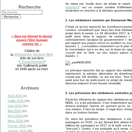
Ite missa est. Inutile donc de refaire le matc
Recherche
questions
" sur un certain nombre d’affirma
soulevées en réaction à la décision gouvernemen
1. Les médiateurs nommés par Emmanuel Macro
C’était ce qu’ont reproché les (nombreux) prom
Landes, considérant que deux des trois médiate
projet dans le passé. Le 18 décembre 2017, le 
« Seul est éternel le devoir
parlé ainsi, dans le rapport, de certaines
« 
volontairement l’analyse du gouvernement »
, d
envers l'être humain
par rapport aux propos tenus en audition ou au
comme tel. »
lacunes (…) constatées notamment sur le plan fi
la concertation qui a eu lieu sur la base du ra
Citation de
s’ouvrir doit se faire sur des bases saines 
philosophe Simone Weil
la
biaisés. »
.
tirée de son livre
L'Enracinement
"
"
(éd. Gallimard) publié
en 1949 après sa mort.
Le principal reproche fait au rapport des médiat
maintenant, la solution alternative de réaména
n’avait pas été étudiée, ce qui est faux. Tout 
avait pour but de redécouvrir ce projet de réa
discours emprunt d’une fausse neutralité.
Archives
2. Les prévisions des médiateurs sont-elles p
Août 2026
(4)
Parmi les éléments du rapport des médiateurs qu
Juillet 2026
(39)
NDDL, il y a les prévisions. C’est évidemment su
Juin 2026
doivent anticiper l’avenir, en sachant qu’on n
(30)
une maison, il faut du temps. Il s’agit donc d’ima
Mai 2026
(34)
dans un horizon lointain.
Avril 2026
(33)
Or, dans les prévisions des médiateurs, il est
Mars 2026
(28)
passagers en 2025, ce qui devrait être atteint 
millions de passagers en 2017 et le trafic est en
Février 2026
(29)
"low-cost"). Certes, il est probable qu’à terme,
Janvier 2026
(29)
marché du low-cost sera en pleine maturité, mai