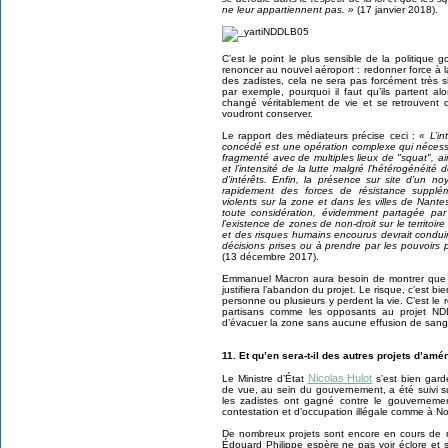
ne leur appartiennent pas. »
(17 janvier 2018).
C’est le point le plus sensible de la politique
renoncer au nouvel aéroport : redonner force à la
des zadistes, cela ne sera pas forcément très 
par exemple, pourquoi il faut qu’ils partent alo
changé véritablement de vie et se retrouvent d
voudront conserver.
Le rapport des médiateurs précise ceci :
« L’in
concédé est une opération complexe qui nécessit
fragmenté avec de multiples lieux de "squat", 
et l’intensité de la lutte malgré l’hétérogénéité 
d’intérêts. Enfin, la présence sur site d’un noy
rapidement des forces de résistance suppléme
violents sur la zone et dans les villes de Nant
toute considération, évidemment partagée par 
l’existence de zones de non-droit sur le territoire
et des risques humains encourus devrait conduire
décisions prises ou à prendre par les pouvoirs p
(13 décembre 2017).
Emmanuel Macron aura besoin de montrer que la 
justifiera l’abandon du projet. Le risque, c’est bie
personne ou plusieurs y perdent la vie. C’est le
partisans comme les opposants au projet NDDL
d’évacuer la zone sans aucune effusion de sang
11. Et qu’en sera-t-il des autres projets d’amé
Nicolas Hulot
Le Ministre d’État
s’est bien gard
de vue, au sein du gouvernement, a été suivi s
les zadistes ont gagné contre le gouvernemen
contestation et d’occupation illégale comme à 
De nombreux projets sont encore en cours de r
Édouard Philippe espère ne pas voir éclore et 