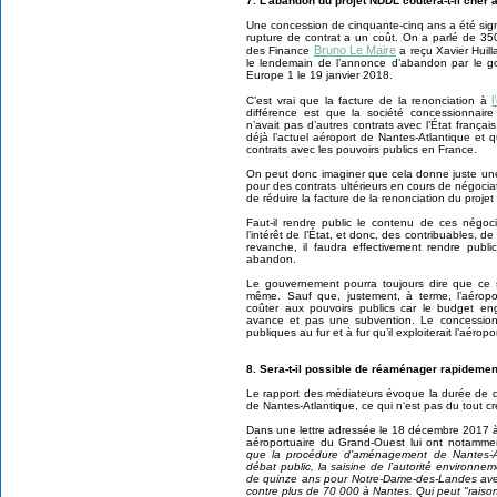
7. L’abandon du projet NDDL coûtera-t-il cher à
Une concession de cinquante-cinq ans a été signé
rupture de contrat a un coût. On a parlé de 350
Bruno Le Maire
des Finance
a reçu Xavier Huilla
le lendemain de l’annonce d’abandon par le g
Europe 1 le 19 janvier 2018.
C’est vrai que la facture de la renonciation à
différence est que la société concessionnaire 
n’avait pas d’autres contrats avec l’État français
déjà l’actuel aéroport de Nantes-Atlantique et 
contrats avec les pouvoirs publics en France.
On peut donc imaginer que cela donne juste un
pour des contrats ultérieurs en cours de négocia
de réduire la facture de la renonciation du proje
Faut-il rendre public le contenu de ces négo
l’intérêt de l’État, et donc, des contribuables, d
revanche, il faudra effectivement rendre publi
abandon.
Le gouvernement pourra toujours dire que ce s
même. Sauf que, justement, à terme, l’aérop
coûter aux pouvoirs publics car le budget eng
avance et pas une subvention. Le concessionna
publiques au fur et à fur qu’il exploiterait l’aéropor
8. Sera-t-il possible de réaménager rapidement
Le rapport des médiateurs évoque la durée de
de Nantes-Atlantique, ce qui n‘est pas du tout cr
Dans une lettre adressée le 18 décembre 2017 
aéroportuaire du Grand-Ouest lui ont notamme
que la procédure d’aménagement de Nantes-At
débat public, la saisine de l’autorité environn
de quinze ans pour Notre-Dame-des-Landes ave
contre plus de 70 000 à Nantes. Qui peut "raiso