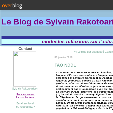
Le Blog de Sylvain Rakotoa
modestes réflexions sur l'actual
Contact
<< Le plus dur est passé
Gandhi
31 janvier 2018
FAQ NDDL
« Lorsque nous sommes entrés en fonction, il 
bloquée. Elle était non seulement bloquée, ma
personnes et contraire au respect de l’État de 
lequel au plan local, comme au plan nationa
partisans, c’est la nécessité de sortir de cett
Aussi, comme sur d’autres sujets, nous avons
Sylvain Rakotoarison
pertinemment que si la décision avait été faci
en sachant qu’elle suscitera des opposition
Pour en savoir
(…) Instruit du dossier autant qu’il peut l’être
la République, le gouvernement a pris sa 
plus sur l'auteur...
conditions ne sont pas réunies pour mener à 
Landes. Un tel projet d’aménagement qui struc
Email en tiscali
faire dans un contexte d’opposition exacerb
ou respublica ?
population. » (Édouard Philippe, à Paris le 17 