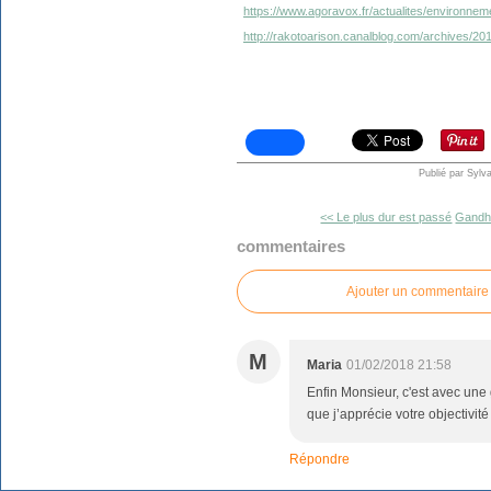
https://www.agoravox.fr/actualites/environneme
http://rakotoarison.canalblog.com/archives/2
Publié par Sylv
<< Le plus dur est passé
Gandhi
commentaires
Ajouter un commentaire
M
Maria
01/02/2018 21:58
Enfin Monsieur, c'est avec une g
que j’apprécie votre objectivit
Répondre