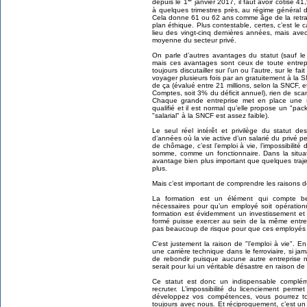
depuis le 1
janvier 2017, il faut avoir cotisé 41
à quelques trimestres près, au régime général d
Cela donne 61 ou 62 ans comme âge de la retrait
plan éthique. Plus contestable, certes, c’est le c
lieu des vingt-cinq dernières années, mais ave
moyenne du secteur privé.
On parle d’autres avantages du statut (sauf le p
mais ces avantages sont ceux de toute entrepr
toujours discutailler sur l’un ou l’autre, sur le 
voyager plusieurs fois par an gratuitement à la 
de ça (évalué entre 21 millions, selon la SNCF, e
Comptes, soit 3% du déficit annuel), rien de sc
Chaque grande entreprise met en place une st
qualifié et il est normal qu’elle propose un "pac
"salarial" à la SNCF est assez faible).
Le seul réel intérêt et privilège du statut d
d’années où la vie active d’un salarié du privé 
de chômage, c’est l’emploi à vie, l’impossibilité
somme, comme un fonctionnaire. Dans la situat
avantage bien plus important que quelques traj
plus.
Mais c’est important de comprendre les raisons de
La formation est un élément qui compte b
nécessaires pour qu’un employé soit opération
formation est évidemment un investissement et 
formé puisse exercer au sein de la même entrep
pas beaucoup de risque pour que ces employés fo
C’est justement la raison de "l’emploi à vie". 
une carrière technique dans le ferroviaire, si jamai
de rebondir puisque aucune autre entreprise n’
serait pour lui un véritable désastre en raison d
Ce statut est donc un indispensable compl
recruter. L’impossibilité du licenciement per
développez vos compétences, vous pourrez touj
toujours avec nous. Et réciproquement, c’est u