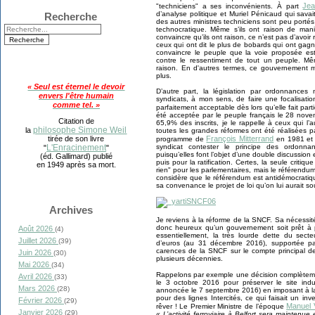
Jea
"techniciens" a ses inconvénients. À part
d’analyse politique et Muriel Pénicaud qui savai
Recherche
des autres ministres techniciens sont peu portés
technocratique. Même s’ils ont raison de mani
convaincre qu’ils ont raison, ce n’est pas d’avoir 
ceux qui ont dit le plus de bobards qui ont gagné
convaincre le peuple que la voie proposée es
contre le ressentiment de tout un peuple. Mê
raison. En d'autres termes, ce gouvernement 
plus.
« Seul est éternel le devoir
D’autre part, la législation par ordonnances
envers l'être humain
syndicats, à mon sens, de faire une focalisati
comme tel. »
parfaitement acceptable dès lors qu’elle fait part
été acceptée par le peuple français le 28 nov
Citation de
65,9% des inscrits, je le rappelle à ceux qui l’a
philosophe Simone Weil
la
toutes les grandes réformes ont été réalisées pa
François Mitterrand
tirée de son livre
programme de
en 1981 et 
syndicat contester le principe des ordonna
L'Enracinement
"
"
puisqu’elles font l’objet d’une double discussion 
(éd. Gallimard) publié
puis pour la ratification. Certes, la seule critiqu
en 1949 après sa mort.
rien" pour les parlementaires, mais le référend
considère que le référendum est antidémocratiq
sa convenance le projet de loi qu’on lui aurait so
Archives
Je reviens à la réforme de la SNCF. Sa nécessi
donc heureux qu’un gouvernement soit prêt à 
Août 2026
(4)
essentiellement, la très lourde dette du secte
Juillet 2026
(39)
d’euros (au 31 décembre 2016), supportée pa
carences de la SNCF sur le compte principal d
Juin 2026
(30)
plusieurs décennies.
Mai 2026
(34)
Rappelons par exemple une décision complètem
Avril 2026
(33)
le 3 octobre 2016 pour préserver le site indus
Mars 2026
(28)
annoncée le 7 septembre 2016) en imposant à
pour des lignes Intercités, ce qui faisait un in
Février 2026
(29)
Manuel V
rêver ! Le Premier Ministre de l’époque
Janvier 2026
(29)
« L’activité ferroviaire à Belfort sera maintenue 