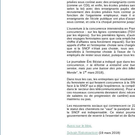
privées sous contrat avec des enseignants contra
(comme un CDI), et enfin, les écoles privées sans
selon la loi) avec des enseignants payés di
recrutement des écoles privées hors contrat p
fonction de l’organisme employeur, mais il 
enseignants de l’école publique ont plus d’ava
sous contrat, et cela n’a choqué personne jusqu
L’ouverture à la concurrence interviendra en Fr
concurrence : sur les lignes commerciales (TGV
par les régions). Sur les premières lignes, d’a
des voyages ferroviaires sans que cela empêche
chiffre d’affaires sera forcément impacté). Sur l
appels d’offre et l’entreprise choisie sera chargée
que si la SNCF n’était pas choisie, tous ses 
transférés à l’entreprise choisie à l’issue de 
employés de rester sous statut, puisque tous les
Le journaliste Éric Béziat a indiqué que dans les 
concurrence,
« la réforme a entraîné une bai
service, mais pas une baisse des prix des bill
er
Monde", le 1
mars 2018).
Dans tous les cas, les entreprises qui voudraien
du ferroviaire et qui feraient concurrence à la S
face à la SNCF qui a déjà l’expérience, la comp
dans le secteur des télécommunications). Pour 
ces nouveaux concurrents devraient donc néce
de salaires ou de progression de carrière) av
maintenu ou pas.
Les mouvements sociaux qui commencent ce 22 
le statut des cheminots ne "vaut" la paralysie 
la SNCF est indispensable. Ce statut pourrai
gouvernement de revenir à l’essentiel et de lâche
Aussi sur le blog.
Sylvain Rakotoarison
(19 mars 2018)