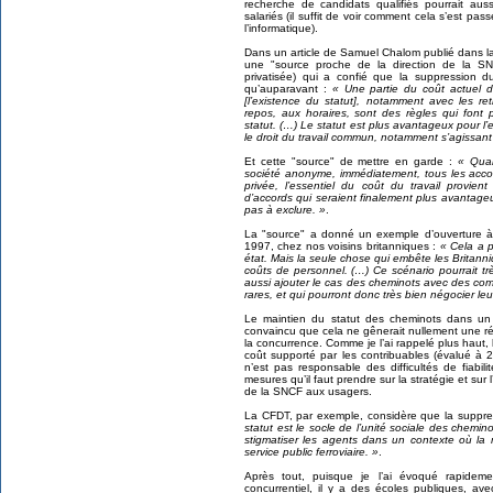
recherche de candidats qualifiés pourrait au
salariés (il suffit de voir comment cela s’est p
l’informatique).
Dans un article de Samuel Chalom publié dans la
une "source proche de la direction de la S
privatisée) qui a confié que la suppression d
qu’auparavant :
« Une partie du coût actuel 
[l’existence du statut], notamment avec les r
repos, aux horaires, sont des règles qui font 
statut. (…) Le statut est plus avantageux pour l
le droit du travail commun, notamment s’agissant
Et cette "source" de mettre en garde :
« Quan
société anonyme, immédiatement, tous les acco
privée, l’essentiel du coût du travail provien
d’accords qui seraient finalement plus avantageu
pas à exclure. »
.
La "source" a donné un exemple d’ouverture à
1997, chez nos voisins britanniques :
« Cela a p
état. Mais la seule chose qui embête les Britanniqu
coûts de personnel. (…) Ce scénario pourrait tr
aussi ajouter le cas des cheminots avec des com
rares, et qui pourront donc très bien négocier leur
Le maintien du statut des cheminots dans un c
convaincu que cela ne gênerait nullement une r
la concurrence. Comme je l’ai rappelé plus haut, 
coût supporté par les contribuables (évalué à 
n’est pas responsable des difficultés de fiabil
mesures qu’il faut prendre sur la stratégie et sur 
de la SNCF aux usagers.
La CFDT, par exemple, considère que la suppres
statut est le socle de l’unité sociale des chemi
stigmatiser les agents dans un contexte où la 
service public ferroviaire. »
.
Après tout, puisque je l’ai évoqué rapideme
concurrentiel, il y a des écoles publiques, av