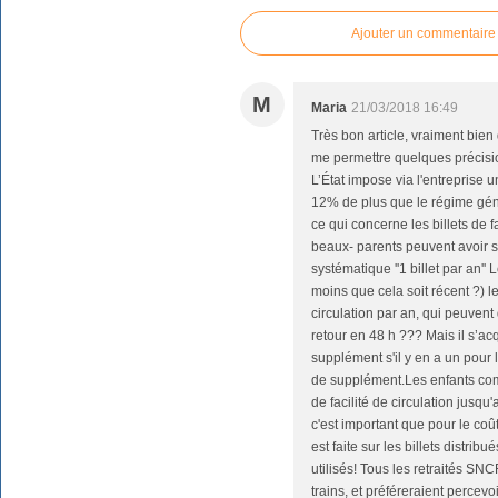
Ajouter un commentaire
M
Maria
21/03/2018 16:49
Très bon article, vraiment bien
me permettre quelques précisi
L’État impose via l'entreprise u
12% de plus que le régime géné
ce qui concerne les billets de fa
beaux- parents peuvent avoir 
systématique ''1 billet par an'' 
moins que cela soit récent ?) le 
circulation par an, qui peuvent d
retour en 48 h ??? Mais il s’acq
supplément s'il y en a un pour 
de supplément.Les enfants co
de facilité de circulation jusqu'a
c'est important que pour le coût
est faite sur les billets distrib
utilisés! Tous les retraités SN
trains, et préféreraient perce