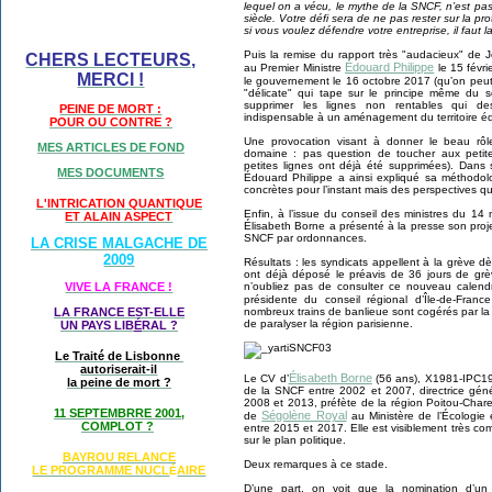
lequel on a vécu, le mythe de la SNCF, n’est pas
siècle. Votre défi sera de ne pas rester sur la pro
si vous voulez défendre votre entreprise, il faut l
Puis la remise du rapport très "audacieux" de J
CHERS LECTEURS,
Édouard Philippe
au Premier Ministre
le 15 févr
MERCI !
le gouvernement le 16 octobre 2017 (qu’on peu
"délicate" qui tape sur le principe même du 
supprimer les lignes non rentables qui des
PEINE DE MORT :
indispensable à un aménagement du territoire éq
POUR OU CONTRE ?
Une provocation visant à donner le beau rô
MES ARTICLES DE FOND
domaine : pas question de toucher aux petit
petites lignes ont déjà été supprimées). Dans
MES DOCUMENTS
Édouard Philippe a ainsi expliqué sa méthodol
concrètes pour l’instant mais des perspectives qui 
L'INTRICATION QUANTIQUE
Enfin, à l’issue du conseil des ministres du 14
ET ALAIN ASPECT
Élisabeth Borne a présenté à la presse son projet
SNCF par ordonnances.
LA CRISE MALGACHE DE
2009
Résultats : les syndicats appellent à la grève d
ont déjà déposé le préavis de 36 jours de grè
n’oubliez pas de consulter ce nouveau calend
VIVE LA FRANCE !
présidente du conseil régional d’Île-de-Fran
nombreux trains de banlieue sont cogérés par la
LA FRANCE EST-ELLE
de paralyser la région parisienne.
UN PAYS LIB
É
RAL ?
Le Traité de Lisbonne
autoriserait-il
Élisabeth Borne
Le CV d’
(56 ans), X1981-IPC1984
la peine de mort ?
de la SNCF entre 2002 et 2007, directrice géné
2008 et 2013, préfète de la région Poitou-Chare
11 SEPTEMBRRE 2001,
Ségolène Royal
de
au Ministère de l’Écologie
COMPLOT ?
entre 2015 et 2017. Elle est visiblement très c
sur le plan politique.
BAYROU RELANCE
Deux remarques à ce stade.
LE PROGRAMME NU
CL
AIRE
É
D’une part, on voit que la nomination d’u