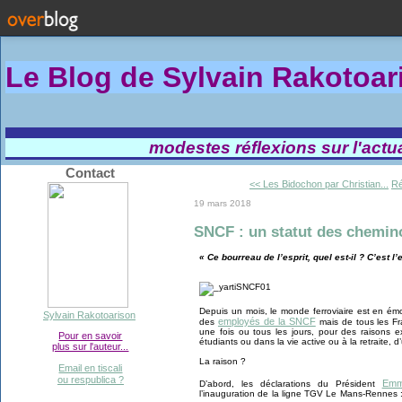
Le Blog de Sylvain Rakotoa
modestes réflexions sur l'actual
Contact
<< Les Bidochon par Christian...
Ré
19 mars 2018
SNCF : un statut des chemin
« Ce bourreau de l’esprit, quel est-il ? C’est l’
Depuis un mois, le monde ferroviaire est en ém
Sylvain Rakotoarison
employés de la SNCF
des
mais de tous les Fr
une fois ou tous les jours, pour des raisons e
Pour en savoir
étudiants ou dans la vie active ou à la retraite, d’
plus sur l'auteur...
La raison ?
Email en tiscali
ou respublica ?
Emm
D’abord, les déclarations du Président
l’inauguration de la ligne TGV Le Mans-Rennes 