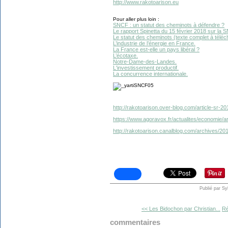
http://www.rakotoarison.eu
Pour aller plus loin :
SNCF : un statut des cheminots à défendre ?
Le rapport Spinetta du 15 février 2018 sur la 
Le statut des cheminots (texte complet à téléc
L’industrie de l’énergie en France.
La France est-elle un pays libéral ?
L’écotaxe.
Notre-Dame-des-Landes.
L'investissement productif.
La concurrence internationale.
http://rakotoarison.over-blog.com/article-sr-2
https://www.agoravox.fr/actualites/economie/a
http://rakotoarison.canalblog.com/archives/2
Publié par Sy
<< Les Bidochon par Christian...
Ré
commentaires