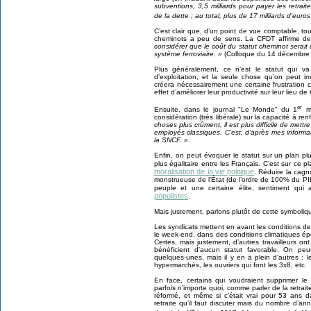
subventions, 3,5 milliards pour payer les retrai
de la dette ; au total, plus de 17 milliards d’euro
C’est clair que, d’un point de vue comptable, toute
cheminots a peu de sens. La CFDT affirme d
considérer que le coût du statut cheminot serait d
système ferroviaire. »
(Colloque du 14 décembre
Plus généralement, ce n’est le statut qui va 
d’exploitation, et la seule chose qu’on peut i
créera nécessairement une certaine frustration 
effet d’améliorer leur productivité sur leur lieu de t
er
Ensuite, dans le journal "Le Monde" du 1
ma
considération (très libérale) sur la capacité à renfo
choses plus crûment, il est plus difficile de mettr
employés classiques. C’est, d’après mes informa
la SNCF. »
.
Enfin, on peut évoquer le statut sur un plan pl
plus égalitaire entre les Français. C’est sur ce 
moralisation de la vie politique
. Réduire la cagn
monstrueuse de l’État (de l’ordre de 100% du PIB)
peuple et une certaine élite, sentiment qui
populistes
.
Mais justement, parlons plutôt de cette symboliqu
Les syndicats mettent en avant les conditions de tr
le week-end, dans des conditions climatiques épou
Certes, mais justement, d’autres travailleurs ont 
bénéficient d’aucun statut favorable. On peu
quelques-unes, mais il y en a plein d’autres : l
hypermarchés, les ouvriers qui font les 3x8, etc.
En face, certains qui voudraient supprimer le 
parfois n’importe quoi, comme parler de la retrai
réformé, et même si c’était vrai pour 53 ans d
retraite qu’il faut discuter mais du nombre d’ann
er