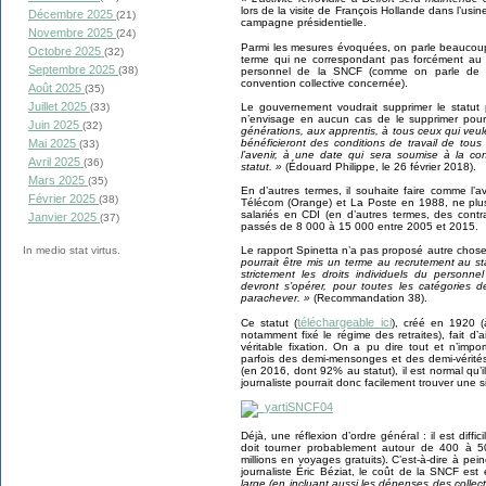
lors de la visite de François Hollande dans l’usin
Décembre 2025
(21)
campagne présidentielle.
Novembre 2025
(24)
Parmi les mesures évoquées, on parle beauco
Octobre 2025
(32)
terme qui ne correspondant pas forcément au 
Septembre 2025
(38)
personnel de la SNCF (comme on parle de "mé
convention collective concernée).
Août 2025
(35)
Juillet 2025
Le gouvernement voudrait supprimer le statut
(33)
n’envisage en aucun cas de le supprimer pour
Juin 2025
(32)
générations, aux apprentis, à tous ceux qui veu
bénéficieront des conditions de travail de tous
Mai 2025
(33)
l’avenir, à une date qui sera soumise à la con
Avril 2025
(36)
statut. »
(Édouard Philippe, le 26 février 2018).
Mars 2025
(35)
En d’autres termes, il souhaite faire comme l’
Février 2025
(38)
Télécom (Orange) et La Poste en 1988, ne plus
salariés en CDI (en d’autres termes, des contra
Janvier 2025
(37)
passés de 8 000 à 15 000 entre 2005 et 2015.
Le rapport Spinetta n’a pas proposé autre chose
In medio stat virtus.
pourrait être mis un terme au recrutement au 
strictement les droits individuels du personn
devront s’opérer, pour toutes les catégories
parachever. »
(Recommandation 38).
téléchargeable ici
Ce statut (
), créé en 1920 (
notamment fixé le régime des retraites), fait d’
véritable fixation. On a pu dire tout et n’imp
parfois des demi-mensonges et des demi-vérité
(en 2016, dont 92% au statut), il est normal qu’i
journaliste pourrait donc facilement trouver une s
Déjà, une réflexion d’ordre général : il est diffic
doit tourner probablement autour de 400 à 5
millions en voyages gratuits). C’est-à-dire à p
journaliste Éric Béziat, le coût de la SNCF est
large (en incluant aussi les dépenses des collecti