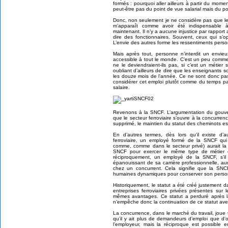
formés : pourquoi aller ailleurs à partir du mome
peut-être pas du point de vue salarial mais du 
Donc, non seulement je ne considère pas que le s
m’apparaît comme avoir été indispensable à 
maintenant. Il n’y a aucune injustice par rapport 
dire des fonctionnaires. Souvent, ceux qui s’o
L’envie des autres forme les ressentiments perso
Mais après tout, personne n’interdit un envie
accessible à tout le monde. C’est un peu comme 
ne le deviendraient-ils pas, si c’est un métier
oubliant d’ailleurs de dire que les enseignants 
les douze mois de l’année. Ce ne sont donc pas
considérer cet emploi plutôt comme du temps pa
salaire.
Revenons à la SNCF. L’argumentation du gouver
que le secteur ferroviaire s’ouvre à la concurren
supprimé, le maintien du statut des cheminots est-
En d’autres termes, dès lors qu’il existe d’
ferroviaire, un employé formé de la SNCF qui
comme, comme dans le secteur privé) aurait la
SNCF pour exercer le même type de métier e
réciproquement, un employé de la SNCF, s’i
épanouissant de sa carrière professionnelle, aurai
chez un concurrent. Cela signifie que la SNC
humaines dynamiques pour conserver son personn
Historiquement, le statut a été créé justement d
entreprises ferroviaires privées présentes sur 
mêmes avantages. Ce statut a perduré après 
n’empêche donc la continuation de ce statut avec
La concurrence, dans le marché du travail, joue 
qu’il y ait plus de demandeurs d’emploi que d’
l’employeur, mais la réciproque est possible 