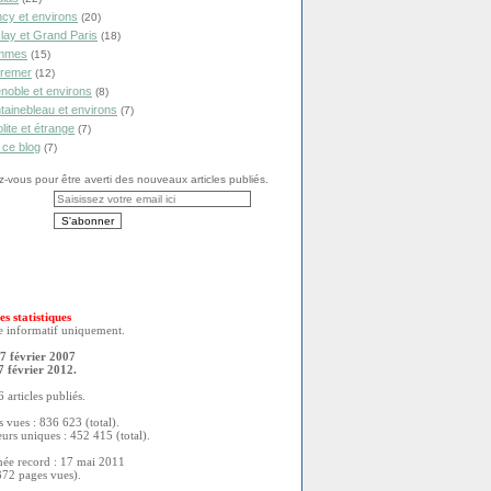
cy et environs
(20)
lay et Grand Paris
(18)
mmes
(15)
remer
(12)
noble et environs
(8)
tainebleau et environs
(7)
olite et étrange
(7)
 ce blog
(7)
vous pour être averti des nouveaux articles publiés.
es statistiques
re informatif uniquement.
7 février 2007
7 février 2012.
 articles publiés.
 vues : 836 623 (total).
eurs uniques : 452 415 (total).
née record : 17 mai 2011
372 pages vues).