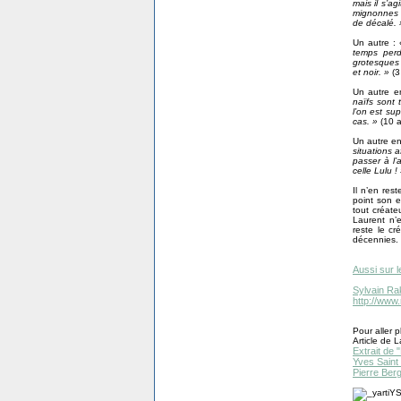
mais il s’a
mignonnes (
de décalé. 
Un autre :
temps perd
grotesques 
et noir. »
(3
Un autre e
naïfs sont 
l’on est su
cas. »
(10 a
Un autre en
situations a
passer à l’
celle Lulu !
Il n’en res
point son e
tout créate
Laurent n’
reste le cr
décennies. 
Aussi sur l
Sylvain Ra
http://www
Pour aller pl
Article de
Extrait de 
Yves Saint
Pierre Ber