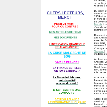
du monde, à
se vieillir
le public à 
Du talent e
CHERS LECTEURS,
dessins qui
1953 et en
MERCI !
et frère de 
de Givench
PEINE DE MORT :
Markle
à so
POUR OU CONTRE ?
s’installa 
chambre syn
MES ARTICLES DE FOND
Conscient d
MES DOCUMENTS
ami Christ
amorcée fi
plus riche 
L'INTRICATION QUANTIQUE
commencé c
ET ALAIN ASPECT
s’occupa de
Simpson
).
LA CRISE MALGACHE DE
modèles éta
2009
Au bout de
Christian D
VIVE LA FRANCE !
dernière co
Saint Laure
LA FRANCE EST-ELLE
sur 180 mod
UN PAYS LIB
É
RAL ?
à la presse
Le Traité de Lisbonne
À la mort s
Laurent éta
autoriserait-il
l’époque d
la peine de mort ?
francs de c
dans son se
11 SEPTEMBRRE 2001,
n’avait plu
COMPLOT ?
fermer et d
Après s’êt
BAYROU RELANCE
dessins (
« 
LE PROGRAMME NU
CL
AIRE
É
Laurent a 
janvier 19