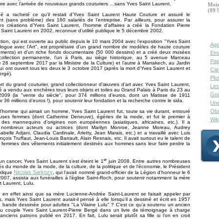
re avec l’arrivée de nouveaux grands couturiers …sans Yves Saint Laurent.
Mois
(89 
gé a racheté ce qu’il restait d’Yves Saint Laurent Haute Couture et assuré le
t (sans problème) des 160 salariés de l’entreprise. Par ailleurs, pour assurer la
es créations d’Yves Saint Laurent, l’homme d’affaires a créé la Fondation Pierre
Saint Laurent en 2002, reconnue d’utilité publique le 5 décembre 2002.
tion, qui est ouverte au public depuis le 10 mars 2004 avec l’exposition "Yves Saint
Ago
logue avec l’Art", est propriétaire d’un grand nombre de modèles de haute couture
ements) et d’un riche fonds documentaire (50 000 dessins) et a créé deux musées
Ema
ollection permanente, l’un à Paris, au siège historique, au 5 avenue Marceau
Pap
e 28 septembre 2017 par la Ministre de la Culture) et l’autre à Marrakech, au Jardin
qui ont ouvert tous les deux le 3 octobre 2017 (après la mort d’Yves Saint Laurent et
Can
ergé).
Plu
rt du grand couturier, grand collectionneur d’œuvres d’art avec Yves Saint Laurent,
Les
é a vendu aux enchères tous leurs objets et toiles au Grand Palais à Paris du 23 au
Goo
 2009 (la "vente du siècle", pour 374 millions d’euros, dont un Matisse de 1911
r 36 millions d’euros !), pour soutenir leur fondation et la recherche contre le sida.
Une
Oba
’homme qui aimait un homme, Yves Saint Laurent fut, toute sa vie durant, entouré
ses femmes (dont Catherine Deneuve), égéries de la mode, et fut le premier à
Wik
 des mannequins d’origines non européennes (asiatiques, africaines, etc.). Il a
 nombreux acteurs ou actrices (dont Marilyn Monroe, Jeanne Moreau, Audrey
abelle Adjani, Claudia Cardinale, Arletty, Jean Marais, etc.) et a travaillé avec Luis
çois Truffaut, Jean-Louis Barrault, Alain Resnais, etc. Il avait surtout eu le talent de
 femmes des vêtements initialement destinés aux hommes sans leur faire perdre la
er
 un cancer, Yves Saint Laurent s’est éteint le 1
juin 2008. Entre autres nombreuses
és du monde de la mode, de la culture, de la politique et de l’économie, le Président
Nicolas Sarkozy
blique
, qui l’avait nommé grand-officier de la Légion d’honneur le 6
07, assista aux funérailles à l’église Saint-Roch, pour soutenir notamment la mère
t Laurent, Lulu.
it en effet ainsi que sa mère Lucienne-Andrée Saint-Laurent se faisait appeler par
, mais Yves Saint Laurent aurait-il pensé à elle lorsqu’il a dessiné et écrit en 1957
 bande dessinée pour adultes "La Vilaine Lulu" ? C’est ce qu’a soutenu un ancien
du couple Yves Saint Laurent-Pierre Bergé dans un livre de témoignage à charge
anciens patrons publié en 2017. En fait, Lulu serait plutôt sa fille si l’on en croit