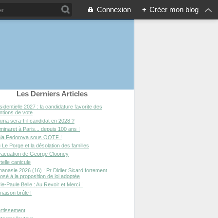
Connexion
+
Créer mon blog
Les Derniers Articles
sidentielle 2027 : la candidature favorite des
entions de vote
ma sera-t-il candidat en 2028 ?
minaret à Paris... depuis 100 ans !
ia Fedorova sous OQTF !
 Le Porge et la désolation des familles
vacuation de George Clooney
telle canicule
hanasie 2026 (16) : Pr Didier Sicard fortement
osé à la proposition de loi adoptée
ie-Paule Belle : Au Revoir et Merci !
maison brûle !
rtissement