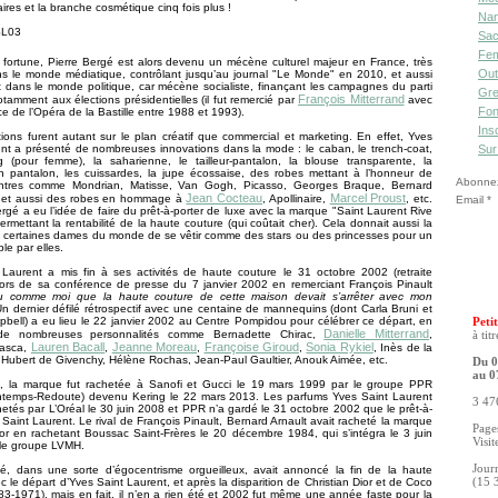
faires et la branche cosmétique cinq fois plus !
Nan
Sac
Fe
fortune, Pierre Bergé est alors devenu un mécène culturel majeur en France, très
Out
ns le monde médiatique, contrôlant jusqu’au journal "Le Monde" en 2010, et aussi
nt dans le monde politique, car mécène socialiste, finançant les campagnes du parti
Gre
François Mitterrand
notamment aux élections présidentielles (il fut remercié par
avec
Fon
ce de l’Opéra de la Bastille entre 1988 et 1993).
Ins
ions furent autant sur le plan créatif que commercial et marketing. En effet, Yves
nt a présenté de nombreuses innovations dans la mode : le caban, le trench-coat,
Sur
 (pour femme), la saharienne, le tailleur-pantalon, la blouse transparente, la
n pantalon, les cuissardes, la jupe écossaise, des robes mettant à l’honneur de
Abonnez-
ntres comme Mondrian, Matisse, Van Gogh, Picasso, Georges Braque, Bernard
Jean Cocteau
Marcel Proust
c. et aussi des robes en hommage à
, Apollinaire,
, etc.
Email
ergé a eu l’idée de faire du prêt-à-porter de luxe avec la marque "Saint Laurent Rive
rmettant la rentabilité de la haute couture (qui coûtait cher). Cela donnait aussi la
 à certaines dames du monde de se vêtir comme des stars ou des princesses pour un
le par elles.
 Laurent a mis fin à ses activités de haute couture le 31 octobre 2002 (retraite
ors de sa conférence de presse du 7 janvier 2002 en remerciant François Pinault
u comme moi que la haute couture de cette maison devait s’arrêter avec mon
Un dernier défilé rétrospectif avec une centaine de mannequins (dont Carla Bruni et
ell) a eu lieu le 22 janvier 2002 au Centre Pompidou pour célébrer ce départ, en
Petit
Danielle Mitterrand
de nombreuses personnalités comme Bernadette Chirac,
,
à tit
Lauren Bacall
Jeanne Moreau
Françoise Giroud
Sonia Rykiel
Tasca,
,
,
,
, Inès de la
Hubert de Givenchy, Hélène Rochas, Jean-Paul Gaultier, Anouk Aimée, etc.
Du 0
au 0
, la marque fut rachetée à Sanofi et Gucci le 19 mars 1999 par le groupe PPR
rintemps-Redoute) devenu Kering le 22 mars 2013. Les parfums Yves Saint Laurent
3 476
hetés par L’Oréal le 30 juin 2008 et PPR n’a gardé le 31 octobre 2002 que le prêt-à-
 Saint Laurent. Le rival de François Pinault, Bernard Arnault avait racheté la marque
Pages
ior en rachetant Boussac Saint-Frères le 20 décembre 1984, qui s’intégra le 3 juin
Visit
le groupe LVMH.
Jour
gé, dans une sorte d’égocentrisme orgueilleux, avait annoncé la fin de la haute
c le départ d’Yves Saint Laurent, et après la disparition de Christian Dior et de Coco
(15 
3-1971), mais en fait, il n’en a rien été et 2002 fut même une année faste pour la