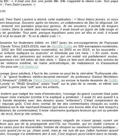
 la BD :
« Il était une fois une petite fille. Elle s’appelait la vilaine Lulu. Son papa
m : Yves Saint Laurent. »
.
ard, Yves Saint Laurent a donné cette explication :
« Nous étions jeunes, et nous
ns beaucoup. Souvent, après six heures, un collaborateur de Dior se déguisait. Un
ait remonté son pantalon jusqu’aux genoux. Je me souviens, il portait de longues
 noires. Dans la cabine des mannequins, il avait trouvé un jupon de tulle rouge et
de gondolier. Tout petit, presque inquiétant avec son air têtu et rusé, il m’avait
 et je lui avais dit : Tu es la vilaine Lulu ! »
.
essinée fut finalement éditée en 1967 (avec les encouragements de Françoise
Michèle Cotta
 Claude Tchou (1923-2010), mari de
, en 500 exemplaires numérotés,
n 2002 (en 500 exemplaires numérotés), en 2003 et en 2010, et fut sous-titrée :
ur enfants sadiques ou avancés" et introduite par ces mots :
« En outre, toute
ce avec des personnes qui existent ou qui ont existé est parfaitement voulue.
aventures ont été tirées de faits réels. »
. Dans ce livre sont décrites des scènes de
 de violence extrême, de haine anticatholique, de maltraitance et d’assassinat
une image ici
 On peut voir
.
vrage (pour adultes), il faut le lire comme on peut lire la mini-série "Euthanasie vite-
ait", le "grand feuilleton médico-lacrymal mensuel" du professeur Gaston Montblanc
Pierre Desproges
Gotlib
"L’Almanach" (1988) de
, ou encore la bande dessinée de
,
Lovely" et "Rhââ GnaGna" assez "hard" sur le plan de la morale, et même son
père" à peine plus "soft" avec les enfants.
 évident que malgré les mots d’introduction, l’ouvrage du grand couturier était juste
hoquer voire s’amuser (comme il l’a expliqué a posteriori ; il avait 21 ans quand il a
tte bande dessinée avec des dessins assez "enfantins"). C’était certainement de
e mauvais goût. C’est donc normal de lire des commentaires choqués ou outrés
lotistes) sur le site marchand Amazon (qui donne une bonne idée d’un livre lorsqu’il y
 dizaines de commentaires). Il reste néanmoins quelques lecteurs qui ont su prendre
de recul, dont je cite certains.
e soupçonne clairement les commentaires négatifs de n’avoir jamais ouvert cet
lleurs que par de la propagande anti-YSL sur Youtube, qui en réalité s’amuse à
s cases pour les réassembler, histoire de choquer au maximum l’opinion publique…
aussi quand j’ai vu ça, j’étais outré, mais je me suis dit que j’allais l’acheter quand
en, l’ouvrage n’a strictement rien à voir. C’est toujours aussi violent dans la morale,