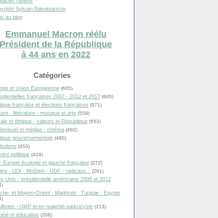
tacter l'auteur
yright Sylvain Rakotoarison
s au blog
Emmanuel Macron réélu
Président de la République
à 44 ans en 2022
Catégories
ope et Union Européenne
(605)
sidentielles françaises 2007 - 2012 et 2017
(605)
itique française et élections françaises
(571)
ure - littérature - musique et arts
(558)
ale et éthique - valeurs et République
(553)
iovisuel et médias - cinéma
(492)
itique gouvernementale
(480)
itutions
(453)
oire politique
(428)
- Europe écologie et gauche française
(272)
tre - UDI - MoDem - UDF - radicaux...
(261)
ts-Unis - présidentielle américaine 2008 et 2012
4)
che- et Moyen-Orient - Maghreb - Turquie - Egypte
4)
llistes - UMP et ex-majorité sarkozyste
(213)
iété et éducation
(208)