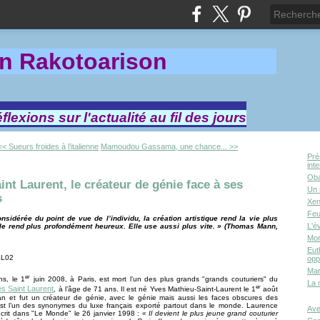
in Rakotoa
rison
lexions sur l'actualité au fil des jours
<< Sueurs froides à l’italienne
Mamoudou Gassama, une chance... >>
Pré
int
Oba
int Laurent, le créateur de génie face à ses
Un 
s
Xen
Feu
sidérée du point de vue de l’individu, la création artistique rend la vie plus
L'é
lle rend plus profondément heureux. Elle use aussi plus vite. » (Thomas Mann,
Mor
Eut
opp
Mar
er
ns, le 1
juin 2008, à Paris, est mort l’un des plus grands "grands couturiers" du
La 
er
s Saint Laurent
, à l’âge de 71 ans. Il est né Yves Mathieu-Saint-Laurent le 1
août
n et fut un créateur de génie, avec le génie mais aussi les faces obscures des
 est l’un des synonymes du luxe français exporté partout dans le monde. Laurence
Ave
crit dans "Le Monde" le 26 janvier 1998 :
« Il devient le plus jeune grand couturier