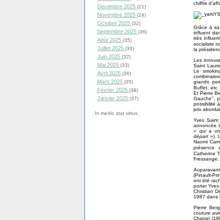
chiffre d’af
Décembre 2025
(21)
Novembre 2025
(24)
Octobre 2025
(32)
Grâce à sa 
Septembre 2025
(38)
influent da
très influe
Août 2025
(35)
socialiste 
Juillet 2025
(33)
la présiden
Juin 2025
(32)
Les innovat
Mai 2025
(33)
Saint Laure
Le smoking
Avril 2025
(36)
combinaiso
Mars 2025
grands pei
(35)
Buffet, et
Février 2025
(38)
Et Pierre B
Janvier 2025
Gauche", pe
(37)
possibilité
prix abordab
In medio stat virtus.
Yves Saint
annoncée l
« qui a cr
départ »
). 
Naomi Campb
présence 
Catherine 
Fressange, 
Auparavant
(Pinault-P
ont été rac
porter Yves
Christian D
1987 dans 
Pierre Ber
couture ave
Chanel (188