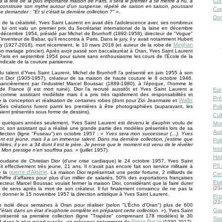
Con
 la tête de la plus importante maison de Paris. Il sera le premier à se mettre à nu, à
, à construire son mythe autour d’un suspense, répété de saison en saison, poussant
Cop
se demander : "Et si c’était la dernière collection ?" »
.
Don
t de la créativité, Yves Saint Laurent en avait dès l’adolescence avec ses nombreux
 lui ont valu un premier prix du Secrétariat international de la laine en décembre
 décembre 1954, présidé par Michel de Brunhoff (1892-1958), directeur de "Vogue"
l’inventeur de Babar, qu’il rencontra à Paris. Dans le jury, il y avait notamment Hubert
Meghan
y (1927-2018), mort récemment, le 10 mars 2018 (et auteur de la robe de
n mariage princier). Après avoir passé son baccalauréat à Oran, Yves Saint Laurent
à Paris en septembre 1954 pour suivre sans enthousiasme les cours de l’École de la
dicale de la couture parisienne.
u talent d’Yves Saint Laurent, Michel de Brunhoff l’a présenté en juin 1955 à son
ian Dior (1905-1957), créateur de sa maison de haute couture le 8 octobre 1946,
nancièrement par l’industriel Marcel Boussac (1889-1980), à l’époque, l’homme le
de France (il est mort ruiné). Dior l’a recruté aussitôt et Yves Saint Laurent a
Eur
omme assistant modéliste mais il a pris très rapidement des responsabilités et
Pré
Wallis
 la conception et réalisation de certaines robes (dont pour Zizi Jeanmaire et
 Ses créations furent parmi les premières à être photographiées (auparavant, les
Pol
ient présentés sous forme de dessins).
Cult
 quelques années seulement, Yves Saint Laurent est devenu le dauphin voulu de
Mor
ior, son assistant qui a réalisé une grande partie des modèles présentés lors de sa
Aud
llection (ligne "Fuseau") en octobre 1957 :
« Yves sera mon successeur (…). Yves
nt est jeune, mais il a un immense talent. Dans ma dernière collection, j’estime que
Pol
èles, il y en a 34 dont il est le père. Je pense que le moment est venu de le révéler
Inst
. Mon prestige n’en souffrira pas. »
(juillet 1957).
Hist
oudaine de Christian Dior (d’une crise cardiaque) le 24 octobre 1957, Yves Saint
PS 
it effectivement très jeune, 21 ans. Il n’avait pas encore fait son service militaire à
guerre d’Algérie
e la
. La maison Dior représentait une petite fortune, 2 milliards de
Cen
hiffre d’affaires pour plus d’un millier de salariés, 50% des exportations françaises
Éta
cteur. Marcel Boussac voulait fermer la maison Dior, considérant que la faire durer
(23
s de sens après la mort de son créateur. Il fut finalement convaincu de ne pas la
e donner le 15 novembre 1957 la direction artistique à Yves Saint Laurent.
Pro
(22
re isolé deux semaines à Oran pour réaliser (selon "L’Écho d’Oran") plus de 600
Gau
J’étais dans un état d’euphorie complète en préparant cette collection. »
), Yves Saint
présenté sa première collection (ligne "Trapèze" comprenant 178 modèles) le 30
Soc
Pierre Bergé
58 dans le plus grand succès, en présence notamment de
(1930-2017).