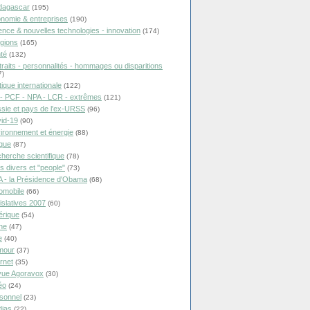
dagascar
(195)
nomie & entreprises
(190)
ence & nouvelles technologies - innovation
(174)
igions
(165)
té
(132)
traits - personnalités - hommages ou disparitions
7)
tique internationale
(122)
- PCF - NPA - LCR - extrêmes
(121)
sie et pays de l'ex-URSS
(96)
id-19
(90)
ironnement et énergie
(88)
ique
(87)
herche scientifique
(78)
ts divers et "people"
(73)
 - la Présidence d'Obama
(68)
omobile
(66)
islatives 2007
(60)
rique
(54)
ne
(47)
e
(40)
mour
(37)
ernet
(35)
ue Agoravox
(30)
éo
(24)
sonnel
(23)
ias
(22)