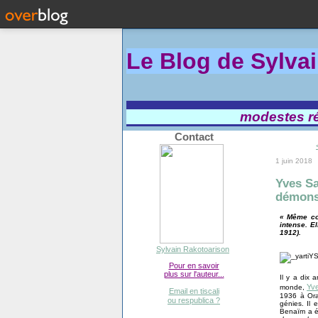
Le Blog de Sylva
modestes réf
Contact
1 juin 2018
Yves Sa
démon
« Même con
intense. E
1912).
Sylvain Rakotoarison
Pour en savoir
plus sur l'auteur...
Il y a dix a
Yve
monde,
Email en tiscali
1936 à Ora
ou respublica ?
génies. Il
Benaïm a é