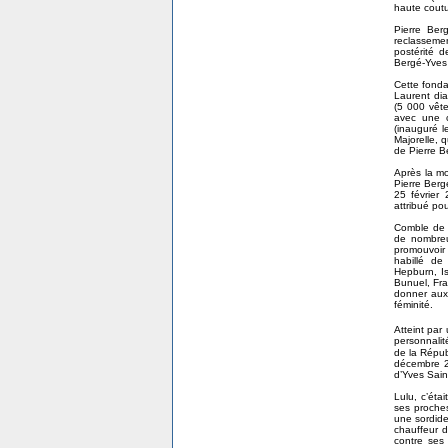
haute coutu
Pierre Ber
reclassemen
postérité d
Bergé-Yves 
Cette fonda
Laurent dia
(5 000 vêt
avec une c
(inauguré l
Majorelle, 
de Pierre B
Après la mo
Pierre Berg
25 février
attribué pou
Comble de l
de nombreu
promouvoir
habillé de
Hepburn, Is
Bunuel, Fran
donner aux
féminité.
Atteint par
personnalit
de la Répu
décembre 20
d’Yves Sain
Lulu, c’éta
ses proches
une sordide
chauffeur 
contre ses 