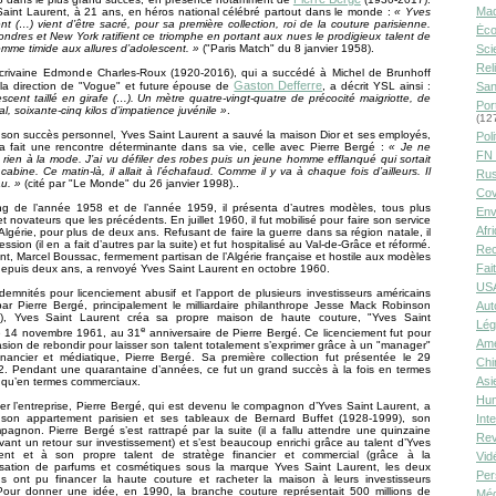
Ma
Saint Laurent, à 21 ans, en héros national célébré partout dans le monde :
« Yves
nt (…) vient d’être sacré, pour sa première collection, roi de la couture parisienne.
Éco
ndres et New York ratifient ce triomphe en portant aux nues le prodigieux talent de
mme timide aux allures d’adolescent. »
("Paris Match" du 8 janvier 1958).
Sci
Rel
écrivaine Edmonde Charles-Roux (1920-2016), qui a succédé à Michel de Brunhoff
Gaston Defferre
la direction de "Vogue" et future épouse de
, a décrit YSL ainsi :
San
scent taillé en girafe (…). Un mètre quatre-vingt-quatre de précocité maigriotte, de
Por
l, soixante-cinq kilos d’impatience juvénile »
.
(12
son succès personnel, Yves Saint Laurent a sauvé la maison Dior et ses employés,
Poli
 a fait une rencontre déterminante dans sa vie, celle avec Pierre Bergé :
« Je ne
FN 
 rien à la mode. J’ai vu défiler des robes puis un jeune homme efflanqué qui sortait
cabine. Ce matin-là, il allait à l’échafaud. Comme il y va à chaque fois d’ailleurs. Il
Rus
u. »
(cité par "Le Monde" du 26 janvier 1998)..
Cov
ng de l’année 1958 et de l’année 1959, il présenta d’autres modèles, tous plus
Env
t novateurs que les précédents. En juillet 1960, il fut mobilisé pour faire son service
Afr
n Algérie, pour plus de deux ans. Refusant de faire la guerre dans sa région natale, il
ession (il en a fait d’autres par la suite) et fut hospitalisé au Val-de-Grâce et réformé.
Rec
nt, Marcel Boussac, fermement partisan de l’Algérie française et hostile aux modèles
Fai
epuis deux ans, a renvoyé Yves Saint Laurent en octobre 1960.
USA
demnités pour licenciement abusif et l’apport de plusieurs investisseurs américains
ar Pierre Bergé, principalement le milliardaire philanthrope Jesse Mack Robinson
Aut
), Yves Saint Laurent créa sa propre maison de haute couture, "Yves Saint
Lég
e
le 14 novembre 1961, au 31
anniversaire de Pierre Bergé. Ce licenciement fut pour
Amé
asion de rebondir pour laisser son talent totalement s’exprimer grâce à un "manager"
inancier et médiatique, Pierre Bergé. Sa première collection fut présentée le 29
Chi
62. Pendant une quarantaine d’années, ce fut un grand succès à la fois en termes
Asi
 qu’en termes commerciaux.
Hu
r l’entreprise, Pierre Bergé, qui est devenu le compagnon d’Yves Saint Laurent, a
son appartement parisien et ses tableaux de Bernard Buffet (1928-1999), son
Int
agnon. Pierre Bergé s’est rattrapé par la suite (il a fallu attendre une quinzaine
Rev
ant un retour sur investissement) et s’est beaucoup enrichi grâce au talent d’Yves
ent et à son propre talent de stratège financier et commercial (grâce à la
Vid
isation de parfums et cosmétiques sous la marque Yves Saint Laurent, les deux
Per
 ont pu financer la haute couture et racheter la maison à leurs investisseurs
. Pour donner une idée, en 1990, la branche couture représentait 500 millions de
Méd