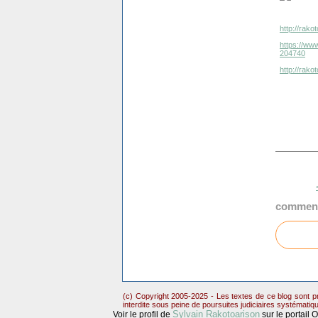
http://rako
https://www
204740
http://rak
comment
(c) Copyright 2005-2025 - Les textes de ce blog sont pr
interdite sous peine de poursuites judiciaires systématiq
Sylvain Rakotoarison
Voir le profil de
sur le portail 