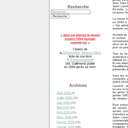
Voici Yves 
Recherche
Saint Laure
En écho, Lo
ce jeune ho
La future 
en 1954 à 
« Cet adole
mutisme tota
Au-delà de 
« Seul est éternel le devoir
et surtout,
envers l'être humain
connaissais
comme tel. »
ahuri de la 
joue sa pea
Citation de
philosophe Simone Weil
la
Tout au lo
tirée de son livre
audacieux e
L'Enracinement
militaire e
"
"
fit une dépr
(éd. Gallimard) publié
Parallèleme
en 1949 après sa mort.
présentés d
Avec les in
contactés p
(1923-2014
Archives
Laurent", 
lui une occ
de génie f
Août 2026
(4)
janvier 19
Juillet 2026
(39)
de création
Juin 2026
(30)
Pour amorce
Mai 2026
(34)
dû vendre 
ancien comp
Avril 2026
(33)
d’années av
Mars 2026
Saint Laur
(28)
commercial
Février 2026
(29)
compagnons
d’origine)
Janvier 2026
(29)