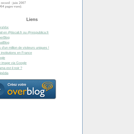
 record : juin 2007
964 pages vues).
Liens
raVox
il en @tiscali.fr ou @respublica.fr
erBlog
alBlog
s d'un million de visiteurs uniques !
 institutions en France
gle
 image via Google
ma est-il noir ?
ipédia