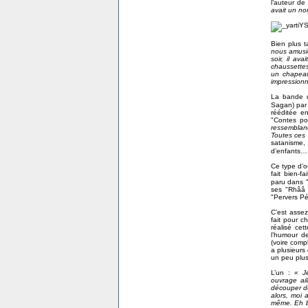
l’auteur de
avait un no
Bien plus t
nous amusio
soir, il av
chaussettes
un chapeau 
impressionné
La bande d
Sagan) par
rééditée e
"Contes po
ressemblan
Toutes ces 
satanisme,
d’enfants…
Ce type d’ou
fait bien-f
paru dans 
ses "Rhââ 
"Pervers Pé
C’est assez
fait pour c
réalisé ce
l’humour d
(voire comp
a plusieurs
un peu plus 
L’un :
« J
ouvrage ai
découper de
alors, moi 
même. Eh bi