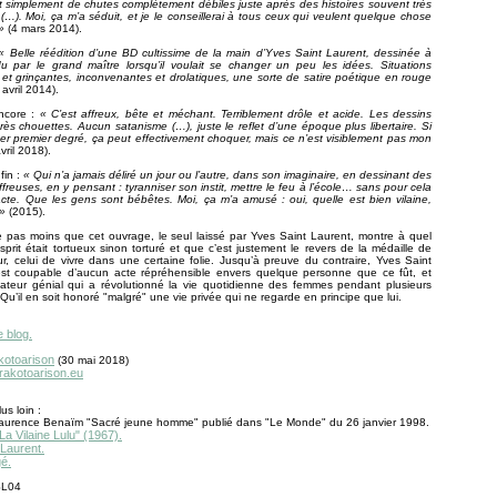
git simplement de chutes complètement débiles juste après des histoires souvent très
…). Moi, ça m’a séduit, et je le conseillerai à tous ceux qui veulent quelque chose
»
(4 mars 2014).
« Belle réédition d’une BD cultissime de la main d’Yves Saint Laurent, dessinée à
u par le grand maître lorsqu’il voulait se changer un peu les idées. Situations
et grinçantes, inconvenantes et drolatiques, une sorte de satire poétique en rouge
 avril 2014).
ncore :
« C’est affreux, bête et méchant. Terriblement drôle et acide. Les dessins
très chouettes. Aucun satanisme (…), juste le reflet d’une époque plus libertaire. Si
per premier degré, ça peut effectivement choquer, mais ce n’est visiblement pas mon
vril 2018).
fin :
« Qui n’a jamais déliré un jour ou l’autre, dans son imaginaire, en dessinant des
ffreuses, en y pensant : tyranniser son instit, mettre le feu à l’école… sans pour cela
acte. Que les gens sont bébêtes. Moi, ça m’a amusé : oui, quelle est bien vilaine,
 »
(2015).
te pas moins que cet ouvrage, le seul laissé par Yves Saint Laurent, montre à quel
sprit était tortueux sinon torturé et que c’est justement le revers de la médaille de
ur, celui de vivre dans une certaine folie. Jusqu’à preuve du contraire, Yves Saint
est coupable d’aucun acte répréhensible envers quelque personne que ce fût, et
éateur génial qui a révolutionné la vie quotidienne des femmes pendant plusieurs
Qu’il en soit honoré "malgré" une vie privée qui ne regarde en principe que lui.
e blog.
kotoarison
(30 mai 2018)
.rakotoarison.eu
us loin :
 Laurence Benaïm "Sacré jeune homme" publié dans "Le Monde" du 26 janvier 1998.
"La Vilaine Lulu" (1967).
 Laurent.
gé.