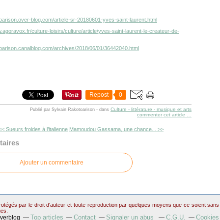
toarison.over-blog.com/article-sr-20180601-yves-saint-laurent.html
.agoravox.fr/culture-loisirs/culture/article/yves-saint-laurent-le-createur-de-
otoarison.canalblog.com/archives/2018/06/01/36442040.html
Repost
0
Culture - littérature - musique et arts
Publié par Sylvain Rakotoarison
-
dans
commenter cet article
…
<< Sueurs froides à l’italienne
Mamoudou Gassama, une chance... >>
aires
Ajouter un commentaire
otégés par le droit d'auteur et toute reproduction par quelques moyens que ce soient sans au
ues.
Top articles
Contact
Signaler un abus
C.G.U.
Cookies
Overblog