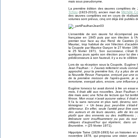
mais sous pseudonyme.
La première édition des œuvres complètes de J
Tchou
Michèle Co
(1923-2010), ancien mari de
des œuvres complètes est en cours de réalisati
volumes sont prévus, cinq ont déjà été publiés 
L’ensemble de son œuvre fut récompensé par 
française en 1945 puis par son élection à l’
premier tour face au duc René de Castries (1
Mauriac, trop habitué de voir l’élection d’acad
la Coupole par Maurice Garçon le 27 février 19
le 25 février 1971. Son successeur, c’était E
quelques jours après son élection pour lui dire 
prédécesseurs à son fauteuil, il y a eu le célèbr
Lors de sa réception sous la Coupole, Eugène I
Jean Paulhan :
« J’aurais tellement voulu connaî
approché, pour la première fois, il y a plus de 
la Nouvelle Revue Française, entouré par une cou
de la première moisson de l’après-guerre, je cr
terrorisme, exerçait alors, encore, une influence 
Eugène Ionesco lui avait donné à lire un essai 
mois, il était allé aux nouvelles. Jean Paulhan 
dire mais avec une fiche de lecture qui fut terri
féroce. Mon essai n’avait aucune valeur, il était 
Il l’a lu sans rancune et plus tard, devenu so
témoigner :
« Un beau jour, peut-être s’était-i
défenseur. En effet, seule l’amitié peut être com
des auteurs et de leurs œuvres, afin de les co
plutôt que des ennemis ou des indifférents ; l’
littérature sont insuffisamment ou pas du tout
critiques d’aujourd’hui qui répètent, dans u
Brunetière. »
(25 février 1971).
Hippolyte Taine (1828-1893) fut un historien et 
novembre 1878, qui proposa une vision assez p