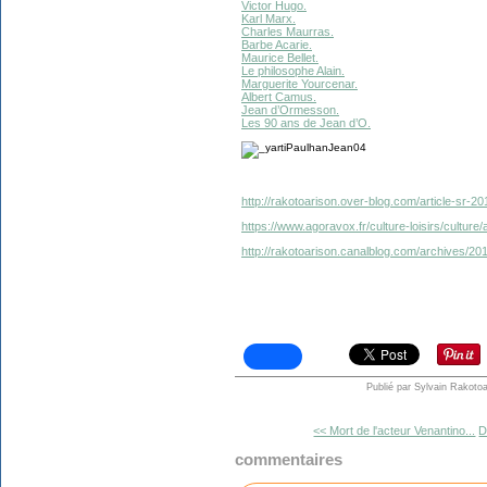
Victor Hugo.
Karl Marx.
Charles Maurras.
Barbe Acarie.
Maurice Bellet.
Le philosophe Alain.
Marguerite Yourcenar.
Albert Camus.
Jean d’Ormesson.
Les 90 ans de Jean d’O.
http://rakotoarison.over-blog.com/article-sr-2
https://www.agoravox.fr/culture-loisirs/culture
http://rakotoarison.canalblog.com/archives/2
Publié par Sylvain Rakotoa
<< Mort de l'acteur Venantino...
D
commentaires