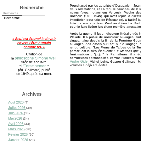
Pourchassé par les autorités d’Occupation, Jean
Recherche
deux arrestations, et il a tenu le flambeau de la
noires (avec notamment Vercors). Proche des 
Rochelle (1893-1945), qui avait repris la dire
interdiction pour faits de Résistance), a facilité l
fuite de son ami Jean Paulhan (Drieu La Roche
pour le faire libérer lors d’une première arrestatio
Après la guerre, il fut un directeur littéraire très
Pléiade. Il a publié de nombreux ouvrages, surt
« Seul est éternel le devoir
cinquantaine depuis la fin de la Première Gue
envers l'être humain
ouvrages, des essais sur l’art, sur le langage, sur
comme tel. »
rendu célèbre, "Les Fleurs de Tarbes ou la Terr
phrase est la très éloquente :
« Mettons que je
Citation de
l’énigmatique : "jdcjdr" !). Par ailleurs, il 
nombreuses personnalités, comme François Mauri
philosophe Simone Weil
la
André Gide
, Michel Leiris, Gaston Gallimard, 
tirée de son livre
volumes a déjà été édités.
L'Enracinement
"
"
(éd. Gallimard) publié
en 1949 après sa mort.
Archives
Août 2026
(4)
Juillet 2026
(39)
Juin 2026
(30)
Mai 2026
(34)
Avril 2026
(33)
Mars 2026
(28)
Février 2026
(29)
Janvier 2026
(29)