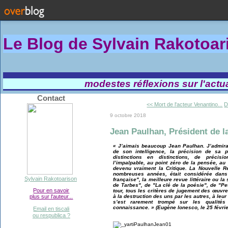
Le Blog de Sylvain Rakotoa
modestes réflexions sur l'actual
Contact
<< Mort de l'acteur Venantino...
D
9 octobre 2018
Jean Paulhan, Président de l
« J’aimais beaucoup Jean Paulhan. J’admirais
de son intelligence, la précision de sa
distinctions en distinctions, de précisi
l’impalpable, au point zéro de la pensée, au p
devenu vraiment la Critique. La Nouvelle R
nombreuses années, était considérée dan
Sylvain Rakotoarison
française", la meilleure revue littéraire ou l
de Tarbes", de "La clé de la poésie", de "Petit
Pour en savoir
tour, tous les critères de jugement des œuvres
à la destruction des uns par les autres, à leu
plus sur l'auteur...
s’est rarement trompé sur les qualités 
connaissance. » (Eugène Ionesco, le 25 févrie
Email en tiscali
ou respublica ?