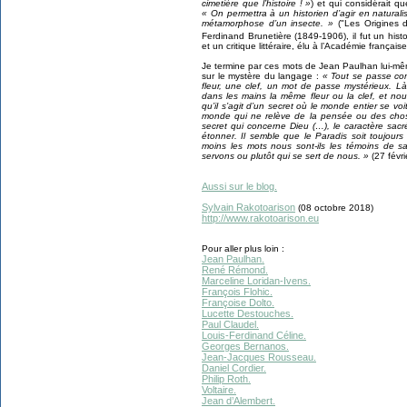
cimetière que l’histoire ! »
) et qui considérait qu
« On permettra à un historien d’agir en natural
métamorphose d’un insecte. »
("Les Origines 
Ferdinand Brunetière (1849-1906), il fut un histor
et un critique littéraire, élu à l’Académie français
Je termine par ces mots de Jean Paulhan lui-mêm
sur le mystère du langage :
« Tout se passe com
fleur, une clef, un mot de passe mystérieux. L
dans les mains la même fleur ou la clef, et n
qu’il s’agit d’un secret où le monde entier se voit
monde qui ne relève de la pensée ou des chose
secret qui concerne Dieu (…), le caractère sac
étonner. Il semble que le Paradis soit toujours
moins les mots nous sont-ils les témoins de 
servons ou plutôt qui se sert de nous. »
(27 févri
Aussi sur le blog.
Sylvain Rakotoarison
(08 octobre 2018)
http://www.rakotoarison.eu
Pour aller plus loin :
Jean Paulhan.
René Rémond.
Marceline Loridan-Ivens.
François Flohic.
Françoise Dolto.
Lucette Destouches.
Paul Claudel.
Louis-Ferdinand Céline.
Georges Bernanos.
Jean-Jacques Rousseau.
Daniel Cordier.
Philip Roth.
Voltaire.
Jean d’Alembert.