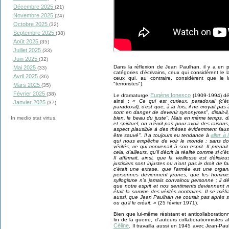
Décembre 2025
(21)
Novembre 2025
(24)
Octobre 2025
(32)
Septembre 2025
(38)
Août 2025
(35)
Juillet 2025
(33)
Juin 2025
(32)
Dans la réflexion de Jean Paulhan, il y a en pa
Mai 2025
(33)
catégories d’écrivains, ceux qui considèrent le 
Avril 2025
(36)
ceux qui, au contraire, considèrent que le 
"terroristes").
Mars 2025
(35)
Février 2025
(38)
Eugène Ionesco
Le dramaturge
(1909-1994) dé
ainsi :
« Ce qui est curieux, paradoxal (c’é
Janvier 2025
(37)
paradoxal), c’est que, à la fois, il ne croyait pas 
sont en danger de devenir synonymes", disait-il,
bien, le beau du juste". Mais en même temps, dis
In medio stat virtus.
et spirituel, on n’écrit pas pour avoir des raiso
aspect plausible à des thèses évidemment fauss
aller à
être sauvé". Il a toujours eu tendance à
qui nous empêche de voir le monde ; sans doute
vérités, ce qui convenait à son esprit. Il prenai
cela, d’ailleurs, qu’il décrit la réalité comme si c’é
Il affirmait, ainsi, que la vieillesse est déli
justiciers sont injustes ou n’ont pas le droit de
c’était une extase, que l’armée est une organi
personnes deviennent jeunes, que les hommes 
syllogisme n’a jamais convaincu personne ; il dé
que notre esprit et nos sentiments deviennent moi
était la somme des vérités contraires. Il se méfia
aussi, que Jean Paulhan ne courait pas après 
ou qu’il le créait. »
(25 février 1971).
Bien que lui-même résistant et anticollaboration
fin de la guerre, d’auteurs collaborationnistes
Céline
. Il travailla aussi en 1945 avec Jean-P