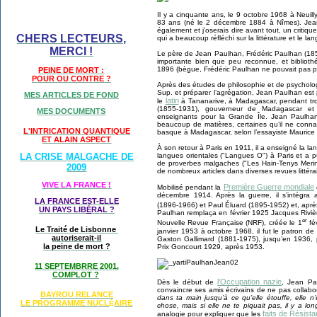
Il y a cinquante ans, le 9 octobre 1968 à Neuill
83 ans (né le 2 décembre 1884 à Nîmes). Jean 
également et j’oserais dire avant tout, un critique
CHERS LECTEURS,
qui a beaucoup réfléchi sur la littérature et le la
MERCI !
Le père de Jean Paulhan, Frédéric Paulhan (1856
importante bien que peu reconnue, et biblioth
1896 (bègue, Frédéric Paulhan ne pouvait pas p
PEINE DE MORT :
POUR OU CONTRE ?
Après des études de philosophie et de psycholo
Sup. et préparer l’agrégation, Jean Paulhan est p
MES ARTICLES DE FOND
latin
le
à Tananarive, à Madagascar, pendant troi
(1855-1931), gouverneur de Madagascar et
MES DOCUMENTS
enseignants pour la Grande Île. Jean Paulhan
beaucoup de matières, certaines qu’il ne conna
L'INTRICATION QUANTIQUE
basque à Madagascar, selon l’essayiste Maurice
ET ALAIN ASPECT
À son retour à Paris en 1911, il a enseigné la la
langues orientales ("Langues O") à Paris et a 
LA CRISE MALGACHE DE
de proverbes malgaches ("Les Hain-Tenys Merina
2009
de nombreux articles dans diverses revues littérai
VIVE LA FRANCE !
Première Guerre mondiale
Mobilisé pendant la
décembre 1914. Après la guerre, il s’intégra
LA FRANCE EST-ELLE
(1896-1966) et Paul Éluard (1895-1952) et, après
UN PAYS LIB
É
RAL ?
Paulhan remplaça en février 1925 Jacques Rivi
er
Nouvelle Revue Française (NRF), créée le 1
fév
Le Traité de Lisbonne
janvier 1953 à octobre 1968, il fut le patron de
autoriserait-il
Gaston Gallimard (1881-1975), jusqu’en 1936, 
la peine de mort ?
Prix Goncourt 1929, après 1953.
11 SEPTEMBRRE 2001,
COMPLOT ?
l’Occupation nazie
Dès le début de
, Jean Pa
convaincre ses amis écrivains de ne pas collabor
BAYROU RELANCE
dans ta main jusqu’à ce qu’elle étouffe, elle n
LE PROGRAMME NU
CL
AIRE
É
chose, mais si elle ne te piquait pas, il y a long
faits de Résist
analogie pour expliquer que les