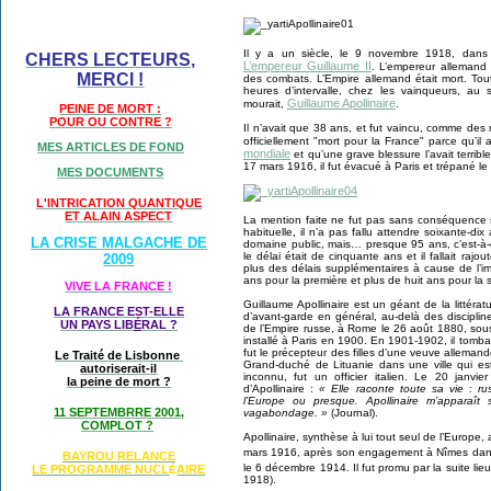
Il y a un siècle, le 9 novembre 1918, dans 
CHERS LECTEURS,
L’empereur Guillaume II
. L’empereur allemand q
MERCI !
des combats. L’Empire allemand était mort. To
heures d’intervalle, chez les vainqueurs, au
Guillaume Apollinaire
mourait,
.
PEINE DE MORT :
POUR OU CONTRE ?
Il n’avait que 38 ans, et fut vaincu, comme des m
officiellement "mort pour la France" parce qu’il
MES ARTICLES DE FOND
mondiale
et qu’une grave blessure l’avait terribl
17 mars 1916, il fut évacué à Paris et trépané le
MES DOCUMENTS
L'INTRICATION QUANTIQUE
ET ALAIN ASPECT
La mention faite ne fut pas sans conséquence su
habituelle, il n’a pas fallu attendre soixante-
LA CRISE MALGACHE DE
domaine public, mais… presque 95 ans, c’est-à-
le délai était de cinquante ans et il fallait raj
2009
plus des délais supplémentaires à cause de l’i
ans pour la première et plus de huit ans pour la
VIVE LA FRANCE !
Guillaume Apollinaire est un géant de la littéra
LA FRANCE EST-ELLE
d’avant-garde en général, au-delà des discipline
UN PAYS LIB
É
RAL ?
de l’Empire russe, à Rome le 26 août 1880, sous
installé à Paris en 1900. En 1901-1902, il tomb
fut le précepteur des filles d’une veuve alleman
Le Traité de Lisbonne
Grand-duché de Lituanie dans une ville qui es
autoriserait-il
inconnu, fut un officier italien. Le 20 janv
la peine de mort ?
d’Apollinaire :
« Elle raconte toute sa vie : r
l’Europe ou presque. Apollinaire m’apparaît
11 SEPTEMBRRE 2001,
vagabondage. »
(Journal).
COMPLOT ?
Apollinaire, synthèse à lui tout seul de l’Europe,
mars 1916, après son engagement à Nîmes dans
BAYROU RELANCE
le 6 décembre 1914. Il fut promu par la suite li
LE PROGRAMME NU
CL
AIRE
É
1918).