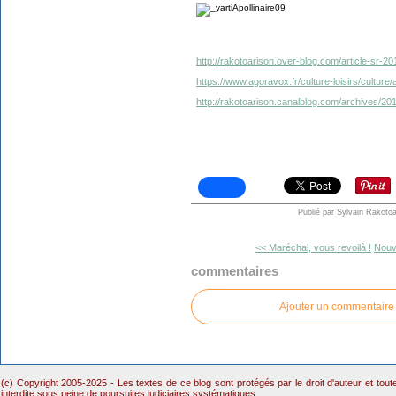
http://rakotoarison.over-blog.com/article-sr-20
https://www.agoravox.fr/culture-loisirs/culture
http://rakotoarison.canalblog.com/archives/20
Publié par Sylvain Rakotoa
<< Maréchal, vous revoilà !
Nouve
commentaires
Ajouter un commentaire
(c) Copyright 2005-2025 - Les textes de ce blog sont protégés par le droit d'auteur et tou
interdite sous peine de poursuites judiciaires systématiques.