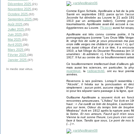
Décembre 2025
(21)
Novembre 2025
(24)
Comme Egon Schiele, Apollinaire a fait de la pri
Octobre 2025
Santé en septembre 1911 parce qu’on l’accus
(32)
Joconde fut dérobée au Louvre le 21 août 191
Septembre 2025
(38)
1913 par un antiquaire italien). Comme pour
traumatisants. Apollinaire avait été accusé à ca
Août 2025
(35)
Picasso
égyptiennes au Louvre.
aussi fut soupç
Juillet 2025
(33)
Apollinaire est très connu comme poète, il
Juin 2025
(32)
pornographiques (comme "Les Onze Mille Verges
Mai 2025
(33)
lit, vingt fois de suite je vous prouverais ma 
onze mille verges me châtient si je mens ! »
), qu
Avril 2025
(36)
est aussi critique d’art et à ce titre, il a enco
Mars 2025
(35)
1910, a fait l’éloge du Douanier Rousseau (en 
unanimes : ils admirent. »
), il fut le mentor des 
Février 2025
(38)
1917. Il fut au centre de ce bouillonnement arti
Janvier 2025
(37)
Ce bouillonnement intellectuel était d’ailleurs gén
mais aussi les sciences, en particulier, la ph
In medio stat virtus.
quantique
radioactivité
, la
, ont eu leur premi
années.
Revenons à ses poèmes. Lorsqu’il rassembla 
"Alcools", il hésita sur la ponctuation et d
simplement : aucun point, aucune virgule ! (Pour 
ici pour les séparer sans passage à la ligne, que j
Guillaume Apollinaire a souvent écrit en fonc
rencontres amoureuses. "L’Adieu" fut écrit en 
haut :
« J’ai cueilli ce brin de bruyère, L’autom
plus sur terre, Odeur du temps brin de bruyère,
Mirabeau" écrit en 1912 après la rupture avec M
la Seine, Et nos amours, Faut-il qu’il m’en sou
Vienne la nuit sonne l’heure, Les jours s’en vo
face à face, Tandis que sous, Le pont de nos br
(…) »
.