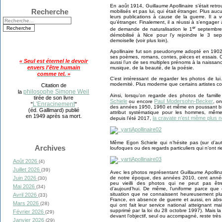
En août 1914, Guillaume Apollinaire s’était retr
Recherche
mobilisés et pas lui, qui était étranger. Plus aucu
leurs publications à cause de la guerre. Il a 
qu’étranger. Finalement, il a réussi à s’engager
er
de demande de naturalisation le 1
septembre 1
démobilisé à Nice pour l’y rejoindre le 3 s
demoiselle (voir plus loin).
Apollinaire fut son pseudonyme adopté en 1902 
ses poèmes, romans, contes, pièces et essais. 
« Seul est éternel le devoir
aussi l’un de ses multiples prénoms à la naissance 
envers l'être humain
musique, de la beauté, de la poésie.
comme tel. »
C’est intéressant de regarder les photos de lui
modernité. Plus moderne que certains artistes 
Citation de
philosophe Simone Weil
la
Ainsi, lorsqu’on regarde des photos de fami
tirée de son livre
Schiele
Paul Modersohn-Becker
ou encore
, o
L'Enracinement
"
"
des années 1950, 1960 et même en poussant bie
(éd. Gallimard) publié
attribut systématique pour les hommes, même
en 1949 après sa mort.
la cravate n’est même plus n
depuis l’été 2017,
Même Egon Schiele qui n’hésite pas (sur d’aut
Archives
loufoques ou des regards particuliers qui n’ont 
Août 2026
(4)
Juillet 2026
(39)
Avec les photos représentant Guillaume Apollin
de notre époque, des années 2010, cent années 
Juin 2026
(30)
peu vieilli des photos qui ne peut pas êt
Mai 2026
(34)
d’aujourd’hui. De même, l’uniforme parce que
situation que ne connaissent heureusement plu
Avril 2026
(33)
France, en absence de guerre et aussi, en absen
Mars 2026
(28)
qui ont fait leur service national atteignant m
supprimé par la loi du 28 octobre 1997). Mais l
Février 2026
(29)
devant l’objectif, seul ou accompagné, reste trè
Janvier 2026
(29)