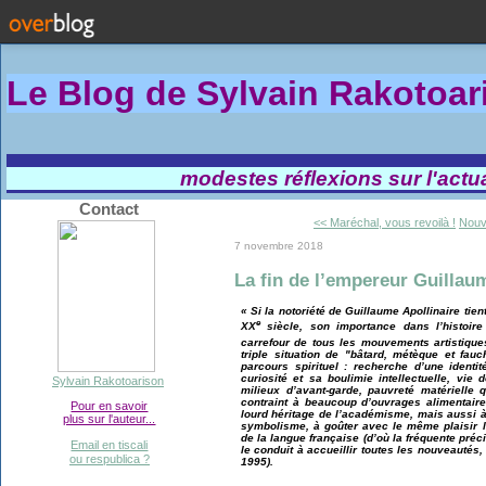
Le Blog de Sylvain Rakotoa
modestes réflexions sur l'actual
Contact
<< Maréchal, vous revoilà !
Nouve
7 novembre 2018
La fin de l’empereur Guillau
« Si la notoriété de Guillaume Apollinaire tie
e
XX
siècle, son importance dans l’histoire 
carrefour de tous les mouvements artistiqu
triple situation de "bâtard, métèque et fau
parcours spirituel : recherche d’une identit
curiosité et sa boulimie intellectuelle, vi
Sylvain Rakotoarison
milieux d’avant-garde, pauvreté matérielle 
contraint à beaucoup d’ouvrages alimentaire
Pour en savoir
lourd héritage de l’académisme, mais aussi à
plus sur l'auteur...
symbolisme, à goûter avec le même plaisir le
de la langue française (d’où la fréquente préc
Email en tiscali
le conduit à accueillir toutes les nouveautés,
ou respublica ?
1995).