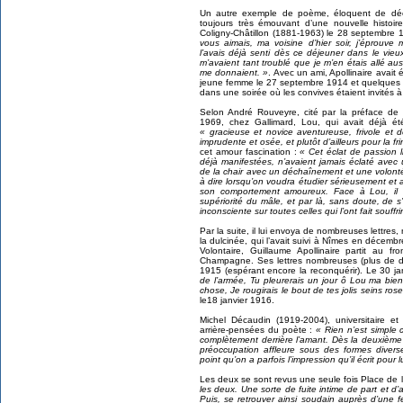
Un autre exemple de poème, éloquent de décla
toujours très émouvant d’une nouvelle histoire
Coligny-Châtillon (1881-1963) le 28 septembre 
vous aimais, ma voisine d’hier soir, j’éprouve
l’avais déjà senti dès ce déjeuner dans le vi
m’avaient tant troublé que je m’en étais allé aussi
me donnaient. »
. Avec un ami, Apollinaire avait 
jeune femme le 27 septembre 1914 et quelques he
dans une soirée où les convives étaient invités 
Selon André Rouveyre, cité par la préface de
1969, chez Gallimard, Lou, qui avait déjà ét
« gracieuse et novice aventureuse, frivole et 
imprudente et osée, et plutôt d’ailleurs pour la f
cet amour fascination :
« Cet éclat de passion l
déjà manifestées, n’avaient jamais éclaté avec 
de la chair avec un déchaînement et une volont
à dire lorsqu’on voudra étudier sérieusement e
son comportement amoureux. Face à Lou, il é
supériorité du mâle, et par là, sans doute, de 
inconsciente sur toutes celles qui l’ont fait souffrir
Par la suite, il lui envoya de nombreuses lettre
la dulcinée, qui l’avait suivi à Nîmes en décembr
Volontaire, Guillaume Apollinaire partit au 
Champagne. Ses lettres nombreuses (plus de 
1915 (espérant encore la reconquérir). Le 30 j
de l’armée, Tu pleurerais un jour ô Lou ma bie
chose, Je rougirais le bout de tes jolis seins rose
le18 janvier 1916.
Michel Décaudin (1919-2004), universitaire et sp
arrière-pensées du poète :
« Rien n’est simple 
complètement derrière l’amant. Dès la deuxième le
préoccupation affleure sous des formes diver
point qu’on a parfois l’impression qu’il écrit pour 
Les deux se sont revus une seule fois Place de l
les deux. Une sorte de fuite intime de part et d’aut
Puis, se retrouver ainsi soudain auprès d’une 