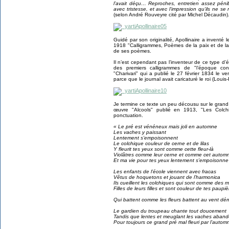
l’avait déçu… Reproches, entretien assez pénib
avec tristesse, et avec l’impression qu’ils ne se 
(selon André Rouveyre cité par Michel Décaudin)
Guidé par son originalité, Apollinaire a inventé le
1918 "Calligrammes, Poèmes de la paix et de la
de ses poèmes.
Il n’est cependant pas l’inventeur de ce type d’é
des premiers calligrammes de "l’époque con
"Charivari" qui a publié le 27 février 1834 le 
parce que le journal avait caricaturé le roi (Louis
Je termine ce texte un peu décousu sur le grand
œuvre "Alcools" publié en 1913, "Les Colchiq
ponctuation.
« Le pré est vénéneux mais joli en automne
Les vaches y paissant
Lentement s’empoisonnent
Le colchique couleur de cerne et de lilas
Y fleurit tes yeux sont comme cette fleur-là
Violâtres comme leur cerne et comme cet autom
Et ma vie pour tes yeux lentement s’empoisonne
Les enfants de l’école viennent avec fracas
Vêtus de hoquetons et jouant de l’harmonica
Ils cueillent les colchiques qui sont comme des 
Filles de leurs filles et sont couleur de tes paupiè
Qui battent comme les fleurs battent au vent dé
Le gardien du troupeau chante tout doucement
Tandis que lentes et meuglant les vaches aban
Pour toujours ce grand pré mal fleuri par l’autom