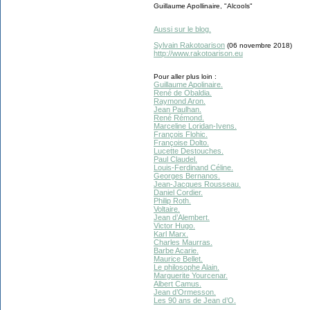
Guillaume Apollinaire, "Alcools"
Aussi sur le blog.
Sylvain Rakotoarison
(06 novembre 2018)
http://www.rakotoarison.eu
Pour aller plus loin :
Guillaume Apolinaire.
René de Obaldia.
Raymond Aron.
Jean Paulhan.
René Rémond.
Marceline Loridan-Ivens.
François Flohic.
Françoise Dolto.
Lucette Destouches.
Paul Claudel.
Louis-Ferdinand Céline.
Georges Bernanos.
Jean-Jacques Rousseau.
Daniel Cordier.
Philip Roth.
Voltaire.
Jean d’Alembert.
Victor Hugo.
Karl Marx.
Charles Maurras.
Barbe Acarie.
Maurice Bellet.
Le philosophe Alain.
Marguerite Yourcenar.
Albert Camus.
Jean d’Ormesson.
Les 90 ans de Jean d’O.