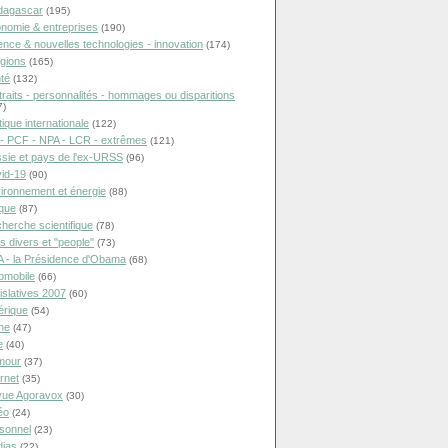
dagascar
(195)
nomie & entreprises
(190)
ence & nouvelles technologies - innovation
(174)
igions
(165)
té
(132)
traits - personnalités - hommages ou disparitions
7)
tique internationale
(122)
- PCF - NPA - LCR - extrêmes
(121)
sie et pays de l'ex-URSS
(96)
id-19
(90)
ironnement et énergie
(88)
ique
(87)
herche scientifique
(78)
ts divers et "people"
(73)
 - la Présidence d'Obama
(68)
omobile
(66)
islatives 2007
(60)
rique
(54)
ne
(47)
e
(40)
mour
(37)
ernet
(35)
ue Agoravox
(30)
éo
(24)
sonnel
(23)
ias
(22)