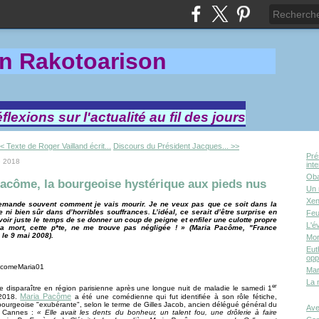
in Rakotoa
rison
lexions sur l'actualité au fil des jours
< Texte de Roger Vailland écrit...
Discours du Président Jacques... >>
Pré
e 2018
int
Oba
acôme, la bourgeoise hystérique aux pieds nus
Un 
Xen
emande souvent comment je vais mourir. Je ne veux pas que ce soit dans la
 ni bien sûr dans d’horribles souffrances. L’idéal, ce serait d’être surprise en
Feu
voir juste le temps de se donner un coup de peigne et enfiler une culotte propre
L'é
la mort, cette p*te, ne me trouve pas négligée ! » (Maria Pacôme, "France
le 9 mai 2008).
Mor
Eut
opp
Mar
La 
er
de disparaître en région parisienne après une longue nuit de maladie le samedi 1
Maria Pacôme
2018.
a été une comédienne qui fut identifiée à son rôle fétiche,
 bourgeoise "exubérante", selon le terme de Gilles Jacob, ancien délégué général du
Ave
e Cannes :
« Elle avait les dents du bonheur, un talent fou, une drôlerie à faire