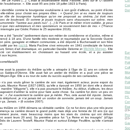
Con
 rire De Funès (…). C’était la boulevardière Maria Pacôme, avec sur le O l’accent
 de l’exubérance. »
. Elle avait 95 ans (née 18 juillet 1923 à Paris).
Cop
Don
 identifiée comme la bourgeoise exubérante à son goût d’ailleurs, au point d’écrire
 elle-même pour choisir ses propres rôles :
« Quand j’en ai eu marre de toujours
r ce rôle de bourgeoise hystérique qu’on me proposait au cinéma, j’ai écrit mes
èces de boulevard. Et comme je jouais toujours sans chaussures sur scène, mon
surnommée "l’actrice aux pieds nus". (…) Si Paris et le métier m’ont oubliée, je peux
er que mes admirateurs et mes spectateurs se souviennent bien de moi. »
("France
interrogée par Cédric Potiron le 25 septembre 2016).
e a été "lancée" tardivement dans son métier de comédienne et d’actrice, même si
mencé à 18 ans. D’une famille très modeste et traumatisée par la Seconde Guerre
on père, garagiste et militant communiste, a été déporté à Buchenwald et son frère
nazis
usillé par les
), Maria Pacôme s’est retrouvée en 1941 condisciple de futures
Michèle Morgan
urs Simon d’art dramatique, en particulier Danièle Delorme et
. Elle
acté cet établissement en choisissant au hasard une école, et a pu assister
Eur
t aux leçons.
Pré
Pol
Cult
e avait la passion du théâtre qu’elle a attrapée à l’âge de 11 ans en colonie de
Mor
ux Sables-d’Olonne. Elle avait fait un atelier de théâtre et a joué une pièce se
Moyen-Âge. Elle a eu tout de suite du succès auprès de ses camarades.
Aud
Pol
 n’a pas voulu gêner la carrière de son mari, également acteur, jeune espoir du
çais, Maurice Ronet (1927-1983), qu’elle a épousé en 1950 (et dont elle a divorcé
Inst
manière "élégante"), elle n’a pas poursuivi le théâtre. Au début, d’ailleurs, les deux
Hist
ageaient d’arrêter la scène pour faire autre chose. Sa carrière fut donc un peu en
ie :
« J’ai exactement la carrière que je mérite. Plus, cela aurait été injuste. Jamais,
PS 
ais téléphoné, je n’ai jamais tiré un cordon de sonnette, jamais tiré un coup. Jamais
ur ça. Jamais. »
(6 octobre 2007).
Cen
Éta
au théâtre en 1956 démarra sa véritable carrière. Ce ne fut donc plus une très jeune
(23
ommença sa carrière devant le grand public mais déjà une femme de 33 ans (ce qui
demment jeune, mais beaucoup moins que les stars du cinéma qui ont débuté
Pro
nt avant leurs 20 ans). Sa première pièce fut "La Reine et les insurgés" (d’Ugo
(22
ôtés de Laurent Terzieff, Maurice Pialat et surtout Edwige Feuillère, qu’elle n’arrivait
Gau
r.
Soc