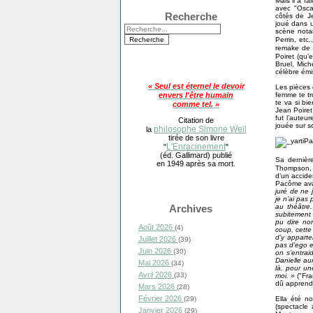
Mais il a f
avec "Osca
Recherche
côtés de J
joué dans 
scène nota
Perrin, et
remake de 
Poiret (qu’
Bruel, Mich
célèbre émi
« Seul est éternel le devoir
Les pièces 
envers l'être humain
femme te tr
te va si bi
comme tel. »
Jean Poiret
fut l’aute
Citation de
jouée sur s
philosophe Simone Weil
la
tirée de son livre
L'Enracinement
"
"
(éd. Gallimard) publié
Sa dernièr
en 1949 après sa mort.
Thompson, m
d’un acciden
Pacôme avai
juré de ne 
je n’ai pas
Archives
au théâtre.
subitement s
pu dire non
Août 2026
(4)
coup, cette 
d’y apparte
Juillet 2026
(39)
pas d’ego e
Juin 2026
(30)
on s’entraid
Danielle aur
Mai 2026
(34)
là, pour une
Avril 2026
(33)
moi. »
("Fra
dû apprendr
Mars 2026
(28)
Février 2026
(29)
Ella été n
(spectacle
Janvier 2026
(29)