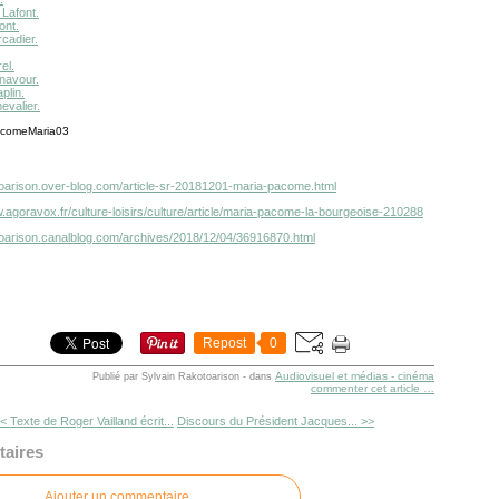
 Lafont.
ont.
cadier.
el.
navour.
plin.
evalier.
otoarison.over-blog.com/article-sr-20181201-maria-pacome.html
.agoravox.fr/culture-loisirs/culture/article/maria-pacome-la-bourgeoise-210288
otoarison.canalblog.com/archives/2018/12/04/36916870.html
Repost
0
Audiovisuel et médias - cinéma
Publié par Sylvain Rakotoarison
-
dans
commenter cet article
…
< Texte de Roger Vailland écrit...
Discours du Président Jacques... >>
aires
Ajouter un commentaire