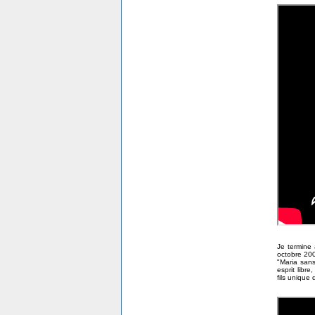
Je termine 
octobre 200
"Maria sans
esprit libr
fils unique 