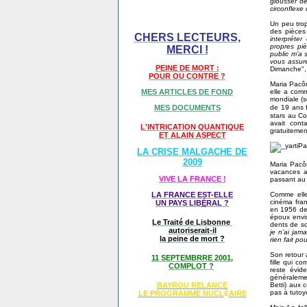
glousser de
circonflexe
Un peu trop
des pièces
CHERS LECTEURS,
interpréte
propres pi
MERCI !
public m’a 
vous assur
PEINE DE MORT :
Dimanche", 
POUR OU CONTRE ?
Maria Pacôm
MES ARTICLES DE FOND
elle a com
mondiale (s
MES DOCUMENTS
de 19 ans f
stars au Co
avait cont
L'INTRICATION QUANTIQUE
gratuitemen
ET ALAIN ASPECT
LA CRISE MALGACHE DE
2009
Maria Pacôm
vacances a
VIVE LA FRANCE !
passant au 
LA FRANCE EST-ELLE
Comme elle
cinéma fran
UN PAYS LIB
É
RAL ?
en 1956 de 
époux envis
Le Traité de Lisbonne
dents de sc
autoriserait-il
je n’ai jam
la peine de mort ?
rien fait po
Son retour 
11 SEPTEMBRRE 2001,
fille qui c
COMPLOT ?
reste évi
généraleme
BAYROU RELANCE
Betti) aux c
pas à tutoye
LE PROGRAMME NU
CL
AIRE
É