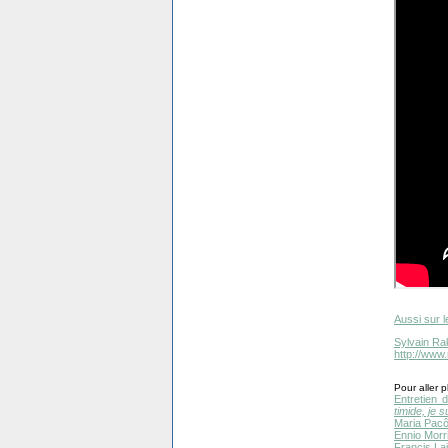
Aussi sur l
Sylvain Ra
http://www
Pour aller pl
Entretien
timide, je 
Maria Pac
Ennio Morr
Francis Lai