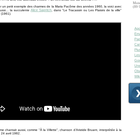
Mois
r un petit exemple des charmes de la Maria Pacôme des années 1960, la voici avec
(89 
Alice Sapritch
aussi… la succulente
, dans "Le Tracassin ou Les Plaisirs de la ville"
 (1961).
Ago
Ema
Pap
Can
Plu
Les
Goo
Une
Oba
Wik
e chantait aussi, comme "À la Villette", chanson d’Aristide Bruant, interprétée à la
e 24 avril 1982.