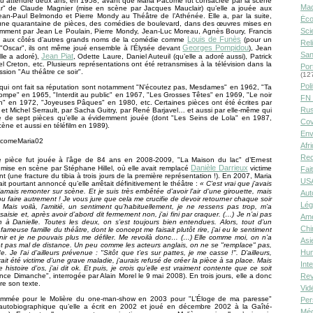
allu attendre deux ans, en 1958, avant que Maria Pacôme fût consacrée par la scène
Ma
r" de Claude Magnier (mise en scène par Jacques Mauclair) qu’elle a jouée aux
ean-Paul Belmondo et Pierre Mondy au Théâtre de l’Athénée. Elle a, par la suite,
Éco
une quarantaine de pièces, des comédies de boulevard, dans des œuvres mises en
Sci
mment par Jean Le Poulain, Pierre Mondy, Jean-Luc Moreau, Agnès Boury, Francis
Louis de Funès
c., aux côtés d’autres grands noms de la comédie comme
(pour un
Rel
Georges Pompidou
"Oscar", ils ont même joué ensemble à l’Élysée devant
), Jean
San
Jean Piat
elle a adoré),
, Odette Laure, Daniel Auteuil (qu’elle a adoré aussi), Patrick
el Creton, etc. Plusieurs représentations ont été retransmises à la télévision dans la
Por
ssion "Au théâtre ce soir".
(12
Poli
qui ont fait sa réputation sont notamment "N’écoutez pas, Mesdames" en 1962, "Ta
ompe" en 1965, "Interdit au public" en 1967, "Les Grosses Têtes" en 1969, "Le noir
FN 
en" en 1972, "Joyeuses Pâques" en 1980, etc. Certaines pièces ont été écrites par
Rus
 et Michel Serrault, par Sacha Guitry, par René Barjavel… et aussi par elle-même qui
ure de sept pièces qu’elle a évidemment jouée (dont "Les Seins de Lola" en 1987,
Cov
cène et aussi en téléfilm en 1989).
Env
Afr
Rec
e pièce fut jouée à l’âge de 84 ans en 2008-2009, "La Maison du lac" d’Ernest
Danièle Darrieux
ise en scène par Stéphane Hillel, où elle avait remplacé
victime
Fai
t (une fracture du tibia à trois jours de la première représentation !). En 2007, Maria
USA
t pourtant annoncé qu’elle arrêtait définitivement le théâtre :
« C’est vrai que j’avais
jamais remonter sur scène. Et je suis très embêtée d’avoir l’air d’une girouette, mais
Aut
 pu faire autrement ! Je vous jure que cela me crucifie de devoir retourner chaque soir
Lég
 Mais voilà, l’amitié, un sentiment qu’habituellement, je ne ressens pas trop, m’a
aisie et, après avoir d’abord dit fermement non, j’ai fini par craquer. (…) Je n’ai pas
Amé
 à Danielle. Toutes les deux, on s’est toujours bien entendues. Alors, tout d’un
Chi
fameuse famille du théâtre, dont le concept me faisait plutôt rire, j’ai eu le sentiment
nir et je ne pouvais plus me défiler. Me revoilà donc… (…) Elle comme moi, on n’a
Asi
t pas mal de distance. Un peu comme les acteurs anglais, on ne se "remplace" pas,
Hu
e. Je l’ai d’ailleurs prévenue : "Sitôt que t’es sur pattes, je me casse !". D’ailleurs,
ait été victime d’une grave maladie, j’aurais refusé de créer la pièce à sa place. Mais
Int
 histoire d’os, j’ai dit ok. Et puis, je crois qu’elle est vraiment contente que ce soit
Rev
nce Dimanche", interrogée par Alain Morel le 9 mai 2008). En trois jours, elle a donc
e son texte.
Vid
ommée pour le Molière du one-man-show en 2003 pour "L’Éloge de ma paresse"
Per
 autobiographique qu’elle a écrit en 2002 et joué en décembre 2002 à la Gaîté-
Méd