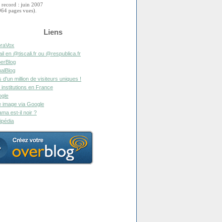
 record : juin 2007
964 pages vues).
Liens
raVox
il en @tiscali.fr ou @respublica.fr
erBlog
alBlog
s d'un million de visiteurs uniques !
 institutions en France
gle
 image via Google
ma est-il noir ?
ipédia