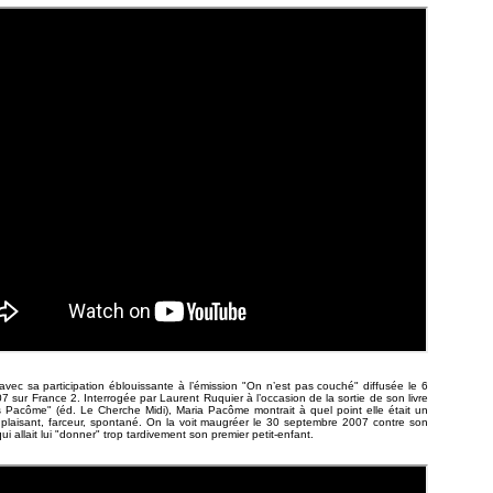
avec sa participation éblouissante à l’émission "On n’est pas couché" diffusée le 6
7 sur France 2. Interrogée par Laurent Ruquier à l’occasion de la sortie de son livre
 Pacôme" (éd. Le Cherche Midi), Maria Pacôme montrait à quel point elle était un
e, plaisant, farceur, spontané. On la voit maugréer le 30 septembre 2007 contre son
qui allait lui "donner" trop tardivement son premier petit-enfant.