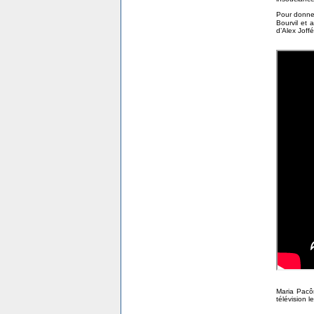
Pour donne
Bourvil et 
d’Alex Joffé
Maria Pacôm
télévision l