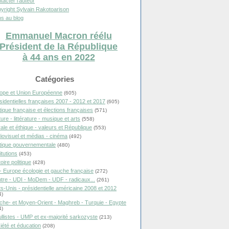
tacter l'auteur
yright Sylvain Rakotoarison
s au blog
Emmanuel Macron réélu
Président de la République
à 44 ans en 2022
Catégories
ope et Union Européenne
(605)
sidentielles françaises 2007 - 2012 et 2017
(605)
itique française et élections françaises
(571)
ure - littérature - musique et arts
(558)
ale et éthique - valeurs et République
(553)
iovisuel et médias - cinéma
(492)
itique gouvernementale
(480)
itutions
(453)
oire politique
(428)
- Europe écologie et gauche française
(272)
tre - UDI - MoDem - UDF - radicaux...
(261)
ts-Unis - présidentielle américaine 2008 et 2012
4)
che- et Moyen-Orient - Maghreb - Turquie - Egypte
4)
llistes - UMP et ex-majorité sarkozyste
(213)
iété et éducation
(208)