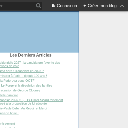
Connexion
+
Créer mon blog
Les Derniers Articles
sidentielle 2027 : la candidature favorite des
entions de vote
ma sera-t-il candidat en 2028 ?
minaret à Paris... depuis 100 ans !
ia Fedorova sous OQTF !
 Le Porge et la désolation des familles
vacuation de George Clooney
telle canicule
hanasie 2026 (16) : Pr Didier Sicard fortement
osé à la proposition de loi adoptée
ie-Paule Belle : Au Revoir et Merci !
maison brûle !
rtissement