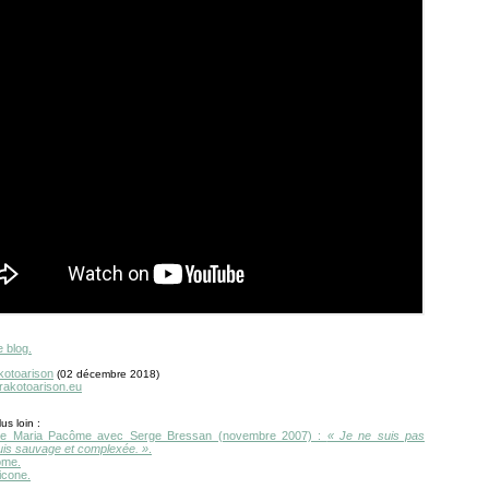
e blog.
kotoarison
(02 décembre 2018)
.rakotoarison.eu
us loin :
 de Maria Pacôme avec Serge Bressan (novembre 2007) :
« Je ne suis pas
suis sauvage et complexée. »
.
ôme.
icone.
.