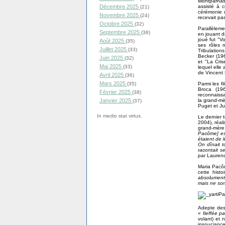
Montparnas
Décembre 2025
assisté à 
(21)
cérémonie d
Novembre 2025
(24)
recevait pas
Octobre 2025
(32)
Parallèleme
Septembre 2025
(38)
en jouant d
joué fut "V
Août 2025
(35)
ses rôles 
Juillet 2025
(33)
Tribulatio
Becker (196
Juin 2025
(32)
et "La Cri
Mai 2025
(33)
lequel elle
de Vincent 
Avril 2025
(36)
Mars 2025
(35)
Parmi les f
Broca (19
Février 2025
(38)
reconnaissa
Janvier 2025
la grand-mè
(37)
Puget et Jul
In medio stat virtus.
Le dernier 
2004), réal
grand-mère 
Pacôme] est
étaient de 
On dînait t
racontait s
par Laurenc
Maria Pacôm
cette histo
absolument r
mais ne sor
Adepte des
« fieffée p
volant) et 
insouciance