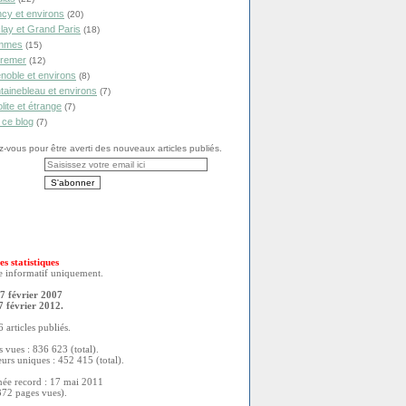
cy et environs
(20)
lay et Grand Paris
(18)
mmes
(15)
remer
(12)
noble et environs
(8)
tainebleau et environs
(7)
olite et étrange
(7)
 ce blog
(7)
vous pour être averti des nouveaux articles publiés.
es statistiques
re informatif uniquement.
7 février 2007
7 février 2012.
 articles publiés.
 vues : 836 623 (total).
eurs uniques : 452 415 (total).
née record : 17 mai 2011
372 pages vues).