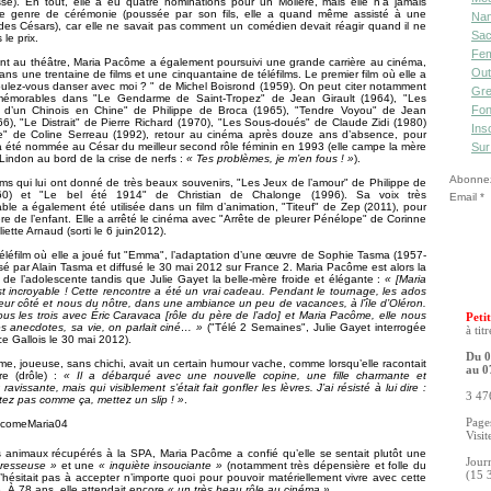
se). En tout, elle a eu quatre nominations pour un Molière, mais elle n’a jamais
ce genre de cérémonie (poussée par son fils, elle a quand même assisté à une
Nan
es Césars), car elle ne savait pas comment un comédien devait réagir quand il ne
Sac
 le prix.
Fe
nt au théâtre, Maria Pacôme a également poursuivi une grande carrière au cinéma,
Out
ans une trentaine de films et une cinquantaine de téléfilms. Le premier film où elle a
oulez-vous danser avec moi ? " de Michel Boisrond (1959). On peut citer notamment
Gre
mémorables dans "Le Gendarme de Saint-Tropez" de Jean Girault (1964), "Les
Fon
ns d’un Chinois en Chine" de Philippe de Broca (1965), "Tendre Voyou" de Jean
6), "Le Distrait" de Pierre Richard (1970), "Les Sous-doués" de Claude Zidi (1980)
Ins
se" de Coline Serreau (1992), retour au cinéma après douze ans d’absence, pour
Sur
 a été nommée au César du meilleur second rôle féminin en 1993 (elle campe la mère
Lindon au bord de la crise de nerfs :
« Tes problèmes, je m’en fous ! »
).
Abonnez-
ilms qui lui ont donné de très beaux souvenirs, "Les Jeux de l’amour" de Philippe de
60) et "Le bel été 1914" de Christian de Chalonge (1996). Sa voix très
Email
ble a également été utilisée dans un film d’animation, "Titeuf" de Zep (2011), pour
re de l’enfant. Elle a arrêté le cinéma avec "Arrête de pleurer Pénélope" de Corinne
iette Arnaud (sorti le 6 juin2012).
téléfilm où elle a joué fut "Emma", l’adaptation d’une œuvre de Sophie Tasma (1957-
isé par Alain Tasma et diffusé le 30 mai 2012 sur France 2. Maria Pacôme est alors la
de l’adolescente tandis que Julie Gayet la belle-mère froide et élégante :
« [Maria
 incroyable ! Cette rencontre a été un vrai cadeau. Pendant le tournage, les ados
leur côté et nous du nôtre, dans une ambiance un peu de vacances, à l’île d’Oléron.
ous les trois avec Éric Caravaca [rôle du père de l’ado] et Maria Pacôme, elle nous
Petit
es anecdotes, sa vie, on parlait ciné… »
("Télé 2 Semaines", Julie Gayet interrogée
à tit
e Gallois le 30 mai 2012).
Du 0
e, joueuse, sans chichi, avait un certain humour vache, comme lorsqu’elle racontait
au 0
ire (drôle) :
« Il a débarqué avec une nouvelle copine, une fille charmante et
avissante, mais qui visiblement s’était fait gonfler les lèvres. J’ai résisté à lui dire :
3 476
tez pas comme ça, mettez un slip ! »
.
Pages
Visit
 animaux récupérés à la SPA, Maria Pacôme a confié qu’elle se sentait plutôt une
Jour
aresseuse »
et une
« inquiète insouciante »
(notamment très dépensière et folle du
(15 
n’hésitait pas à accepter n’importe quoi pour pouvoir matériellement vivre avec cette
. À 78 ans, elle attendait encore
« un très beau rôle au cinéma »
…