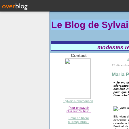
Le Blog de Sylva
modestes réf
Contact
<
15 décembr
Maria P
« Je me d
décrépitude
bon état. A
pour que 
Dimanche" 
Sylvain Rakotoarison
Pour en savoir
plus sur l'auteur...
Elle vient 
Email en tiscali
décembre 
ou respublica ?
celui de la
Festival d