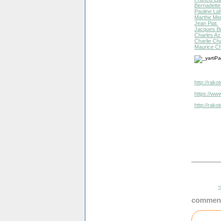
Bernadette
Pauline Laf
Marthe Mer
Jean Piat.
Jacques Br
Charles Az
Charlie Cha
Maurice Ch
http://rak
https://www
http://rak
<
comment