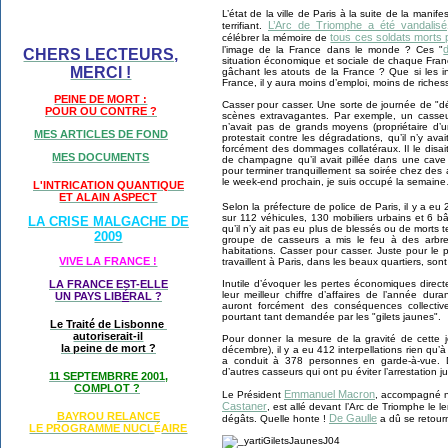
L’état de la ville de Paris à la suite de la manife
L’Arc de Triomphe a été vandalisé
terrifiant.
tous ces soldats morts 
célébrer la mémoire de
l’image de la France dans le monde ? Ces "
CHERS LECTEURS,
situation économique et sociale de chaque Franç
MERCI !
gâchant les atouts de la France ? Que si les i
France, il y aura moins d’emploi, moins de riches
PEINE DE MORT :
Casser pour casser. Une sorte de journée de "dé
POUR OU CONTRE ?
scènes extravagantes. Par exemple, un casseu
n’avait pas de grands moyens (propriétaire d’
MES ARTICLES DE FOND
protestait contre les dégradations, qu’il n’y ava
forcément des dommages collatéraux. Il le disai
MES DOCUMENTS
de champagne qu’il avait pillée dans une cave à 
pour terminer tranquillement sa soirée chez des 
le week-end prochain, je suis occupé la semain
L'INTRICATION QUANTIQUE
ET ALAIN ASPECT
Selon la préfecture de police de Paris, il y a eu 
sur 112 véhicules, 130 mobiliers urbains et 6 b
LA CRISE MALGACHE DE
qu’il n’y ait pas eu plus de blessés ou de mort
2009
groupe de casseurs a mis le feu à des arbr
habitations. Casser pour casser. Juste pour le p
VIVE LA FRANCE !
travaillent à Paris, dans les beaux quartiers, sont
Inutile d’évoquer les pertes économiques direct
LA FRANCE EST-ELLE
leur meilleur chiffre d’affaires de l’année du
UN PAYS LIB
É
RAL ?
auront forcément des conséquences collectives
pourtant tant demandée par les "gilets jaunes".
Le Traité de Lisbonne
autoriserait-il
Pour donner la mesure de la gravité de cette j
la peine de mort ?
décembre), il y a eu 412 interpellations rien qu
a conduit à 378 personnes en garde-à-vue. D
d’autres casseurs qui ont pu éviter l’arrestation 
11 SEPTEMBRRE 2001,
COMPLOT ?
Emmanuel Macron
Le Président
, accompagné no
Castaner
, est allé devant l’Arc de Triomphe le
BAYROU RELANCE
De Gaulle
dégâts. Quelle honte !
a dû se retour
LE PROGRAMME NU
CL
AIRE
É