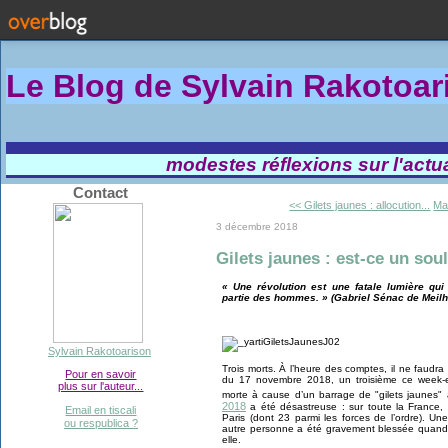
Le Blog de Sylvain Rakotoa
modestes réflexions sur l'actual
Contact
<< Gilets jaunes : allocution...
Mar
3 décembre 2018
Gilets jaunes : est-ce un so
« Une révolution est une fatale lumière qu
partie des hommes. » (Gabriel Sénac de Meilh
Sylvain Rakotoarison
Trois morts. À l’heure des comptes, il ne faudr
Pour en savoir
du 17 novembre 2018, un troisième ce week-e
plus sur l'auteur...
morte à cause d’un barrage de "gilets jaunes"
2018
a été désastreuse : sur toute la France,
Email en tiscali
Paris (dont 23 parmi les forces de l’ordre). 
ou respublica ?
autre personne a été gravement blessée quand la
elle.