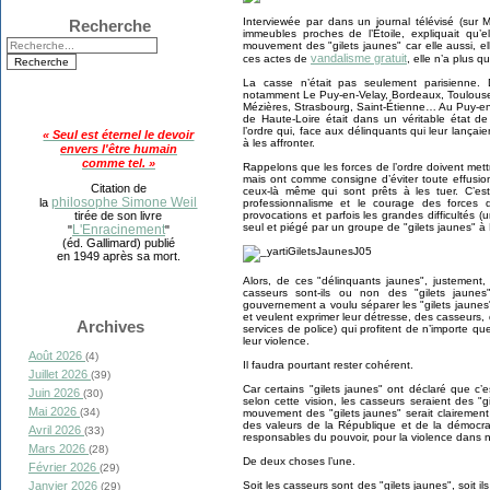
Interviewée par dans un journal télévisé (sur
Recherche
immeubles proches de l’Étoile, expliquait qu
mouvement des "gilets jaunes" car elle aussi, e
vandalisme gratuit
ces actes de
, elle n’a plus q
La casse n’était pas seulement parisienne. D
notamment Le Puy-en-Velay, Bordeaux, Toulouse, 
Mézières, Strasbourg, Saint-Étienne… Au Puy-en-
de Haute-Loire était dans un véritable état 
l’ordre qui, face aux délinquants qui leur lança
« Seul est éternel le devoir
à les affronter.
envers l'être humain
comme tel. »
Rappelons que les forces de l’ordre doivent mett
mais ont comme consigne d’éviter toute effusi
Citation de
ceux-là même qui sont prêts à les tuer. C’est
philosophe Simone Weil
la
professionnalisme et le courage des forces d
provocations et parfois les grandes difficultés (un
tirée de son livre
seul et piégé par un groupe de "gilets jaunes" à P
L'Enracinement
"
"
(éd. Gallimard) publié
en 1949 après sa mort.
Alors, de ces "délinquants jaunes", justement,
casseurs sont-ils ou non des "gilets jaune
gouvernement a voulu séparer les "gilets jaunes"
et veulent exprimer leur détresse, des casseurs, 
Archives
services de police) qui profitent de n’importe q
leur violence.
Août 2026
(4)
Il faudra pourtant rester cohérent.
Juillet 2026
(39)
Car certains "gilets jaunes" ont déclaré que c
Juin 2026
(30)
selon cette vision, les casseurs seraient des "
Mai 2026
(34)
mouvement des "gilets jaunes" serait clairement
des valeurs de la République et de la démocrat
Avril 2026
(33)
responsables du pouvoir, pour la violence dans 
Mars 2026
(28)
De deux choses l’une.
Février 2026
(29)
Soit les casseurs sont des "gilets jaunes", soit 
Janvier 2026
(29)