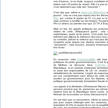
voix d’avance, et sa rivale, toujours candidate 
battue avec 20 points de retard ! Elle n’a pas su
n’est clairement pas celle des "insoumis" !
Jean-Luc Mélenchon
C’est clair que, même si
a
jaunes", cela ne s’est pas traduit chez les électeu
Pen
, qui, comme le leader de FI, n’a pas eu 
mais continue à souffler sur les braises. Pourta
FN n’a obtenu au premier tour que 13,7% à Évry
Mais en fait, les appels politiques qui revie
violent de cette "délinquance jaune", cela
extrémismes, quels qu’ils soient. C’est juste in
prêchent par ailleurs la tolérance zéro pour tou
au contraire, prêche la violence qui n’est plus d
s’exprime aussi depuis une dizaine d’années d
"spontanée", mais souvent, provient d’internaut
leur écran.
irresponsabilité
En revanche, cette
, elle étai
politiques de partis gouvernementaux. C’est là 
François 
de Meilhan, se découvre. Ainsi,
République, et en période d’attentats terroristes
et aussi des responsables de LR, ne cessent d
véritablement de terrorisme. L’esprit de responsab
sur une condamnation sans détour de cette vio
soutien au gouvernement pour les réprimer, a
politique gouvernementale (notamment fiscale et 
Les appels à la démission d’Emmanuel Macron ou
peuvent provenir que de personnes qui refusent
mettent hors de la République sinon contre, 
Refuser de reconnaître un échec électoral est le 
On voit bien que ce mouvement, même en prenan
pas pour autant mélanger avec les casseurs), 
population (0,2%) et quand ils en ont la possibi
de voter, de s’exprimer institutionnellement. Ce