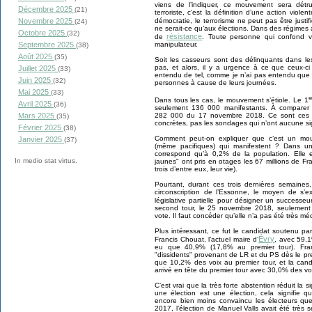
viens de l’indiquer, ce mouvement sera détrui
Décembre 2025
(21)
terroriste, c’est la définition d’une action viol
démocratie, le terrorisme ne peut pas être just
Novembre 2025
(24)
ne serait-ce qu’aux élections. Dans des régimes a
Octobre 2025
(32)
résistance
de
. Toute personne qui confond vo
manipulateur.
Septembre 2025
(38)
Août 2025
(35)
Soit les casseurs sont des délinquants dans le
pas, et alors, il y a urgence à ce que ceux-c
Juillet 2025
(33)
entendu de tel, comme je n’ai pas entendu que de
Juin 2025
(32)
personnes à cause de leurs journées.
Mai 2025
(33)
e
Dans tous les cas, le mouvement s’étiole. Le 1
Avril 2025
(36)
seulement 136 000 manifestants. À compare
Mars 2025
282 000 du 17 novembre 2018. Ce sont ces st
(35)
concrètes, pas les sondages qui n’ont aucune sign
Février 2025
(38)
Comment peut-on expliquer que c’est un mo
Janvier 2025
(37)
(même pacifiques) qui manifestent ? Dans un
correspond qu’à 0,2% de la population. Elle es
In medio stat virtus.
jaunes" ont pris en otages les 67 millions de Fr
trois d’entre eux, leur vie).
Pourtant, durant ces trois dernières semaines,
circonscription de l’Essonne, le moyen de s’ex
législative partielle pour désigner un successe
second tour, le 25 novembre 2018, seulement 1
vote. Il faut concéder qu’elle n’a pas été très mé
Plus intéressant, ce fut le candidat soutenu p
Évry
Francis Chouat, l’actuel maire d’
, avec 59,1
eu que 40,9% (17,8% au premier tour). Fran
"dissidents" provenant de LR et du PS dès le premi
que 10,2% des voix au premier tour, et la cand
arrivé en tête du premier tour avec 30,0% des vo
C’est vrai que la très forte abstention réduit la s
une élection est une élection, cela signifie q
encore bien moins convaincu les électeurs que lu
2017, l’élection de Manuel Valls avait été très