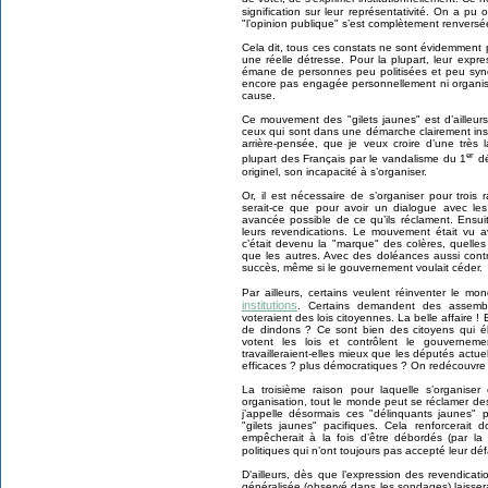
signification sur leur représentativité. On a pu
"l’opinion publique" s’est complètement renversée 
Cela dit, tous ces constats ne sont évidemment p
une réelle détresse. Pour la plupart, leur expre
émane de personnes peu politisées et peu syndi
encore pas engagée personnellement ni organis
cause.
Ce mouvement des "gilets jaunes" est d’ailleurs
ceux qui sont dans une démarche clairement insur
arrière-pensée, que je veux croire d’une très 
er
plupart des Français par le vandalisme du 1
dé
originel, son incapacité à s’organiser.
Or, il est nécessaire de s’organiser pour trois 
serait-ce que pour avoir un dialogue avec le
avancée possible de ce qu’ils réclament. Ensuite
leurs revendications. Le mouvement était vu av
c’était devenu la "marque" des colères, quelles 
que les autres. Avec des doléances aussi contr
succès, même si le gouvernement voulait céder.
Par ailleurs, certains veulent réinventer le mo
institutions
. Certains demandent des assembl
voteraient des lois citoyennes. La belle affaire !
de dindons ? Ce sont bien des citoyens qui éli
votent les lois et contrôlent le gouvernem
travailleraient-elles mieux que les députés actue
efficaces ? plus démocratiques ? On redécouvre 
La troisième raison pour laquelle s’organiser
organisation, tout le monde peut se réclamer de
j’appelle désormais ces "délinquants jaunes" 
"gilets jaunes" pacifiques. Cela renforcerait 
empêcherait à la fois d’être débordés (par la
politiques qui n’ont toujours pas accepté leur dé
D’ailleurs, dès que l’expression des revendicat
généralisée (observé dans les sondages) laissera 