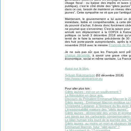
clivage fiscal : ou baisse des impôts et taxes
publique), c’est le côté droite des "gilets jaunes
dans ce cas, besoin de maintenir un niveau élevé
jaunes". Cette sympathie ne vit que par l’ambiguï
Maintenant, le gouvernement a lui aussi un de
immédiate, lisible et compréhensible, à cette d
du pouvoir d’achat. Il devra donc forcément céder
ne pourrait que s’envenimer. C’est la raison pour
annulé son déplacement à la COP24 à Katowic
politique ce lundi 3 décembre 2018 ainsi qu’u
tenté de le faire la semaine précédente (le 30
des huit porte-parole autoproclamés, après la 
François de R
novembre 2018 avec le ministre
Je ne suis pas sûr que les Français sont pr
chaque décennie
, à savoir une grave crise 
économique, social et même sanitaire. La Franc
Aussi sur le blog.
Sylvain Rakotoarison
(02 décembre 2018)
http://www.rakotoarison.eu
Pour aller plus loin :
Gilets jaunes : est-ce un soulèvement ?
La Révolution en deux ans.
Discours du Président Emmanuel Macron le 27 
Gilets jaunes : Emmanuel Macron explique sa t
Christophe Castaner, à l’épreuve du feu avec le
L’irresponsabilité majeure des "gilets jaunes".
Gilets jaunes : démocratie des urnes et grogn
Les taxes sur les carburants compenseraient-el
Le bilan humain très lourd de la journée des "
Gilets jaunes, au moins un mort et plusieurs b
Emmanuel Macron, futur "gilet jaune" ?
Le Mouvement du 17-novembre.