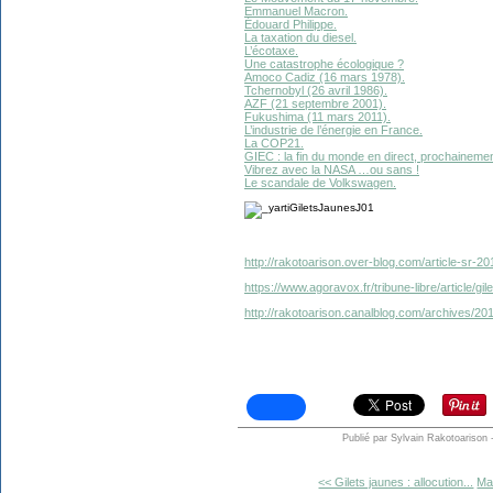
Emmanuel Macron.
Édouard Philippe.
La taxation du diesel.
L’écotaxe.
Une catastrophe écologique ?
Amoco Cadiz (16 mars 1978).
Tchernobyl (26 avril 1986).
AZF (21 septembre 2001).
Fukushima (11 mars 2011).
L’industrie de l’énergie en France.
La COP21.
GIEC : la fin du monde en direct, prochaineme
Vibrez avec la NASA …ou sans !
Le scandale de Volkswagen.
http://rakotoarison.over-blog.com/article-sr-2
https://www.agoravox.fr/tribune-libre/article/g
http://rakotoarison.canalblog.com/archives/20
Publié par Sylvain Rakotoarison
<< Gilets jaunes : allocution...
Mar