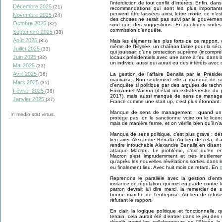
l’interdiction de tout conflit d’intérêts. Enfin, da
Décembre 2025
(21)
recommandations qui sont les plus important
peuvent être laissées ainsi, lettre morte, ce n’e
Novembre 2025
(24)
des choses ne serait pas suivi par le gouverne
Octobre 2025
(32)
sont que des suggestions. En quelques sortes
commission d’enquête.
Septembre 2025
(38)
Août 2025
(35)
Mais les éléments les plus forts de ce rapport, 
même de l’Élysée, un chaînon faible pour la sécu
Juillet 2025
(33)
qui jouissait d’une protection suprême (incompré
Juin 2025
locaux présidentiels avec une arme à feu dans l
(32)
un individu aussi qui aurait eu des intérêts avec 
Mai 2025
(33)
Avril 2025
La gestion de l’affaire Benalla par le Présid
(36)
mauvaise. Non seulement elle a manqué de se
Mars 2025
(35)
d’enquête si politique par des arguties de tech
Emmanuel Macron (il était un extraterrestre du p
Février 2025
(38)
2017), mais aussi manqué de sens de manageme
Janvier 2025
(37)
France comme une start up, c’est plus étonnant.
Manque de sens de management : quand un col
In medio stat virtus.
protège pas, on le sanctionne voire on le licen
mais de manière ferme, et on vérifie bien qu’il n’
Manque de sens politique, c’est plus grave : dè
lien avec Alexandre Benalla. Au lieu de cela, il 
rendre intouchable Alexandre Benalla en disant
attaque Macron. Le problème, c’est qu’en en
Macron s’est imprudemment et très inutileme
qu’après les nouvelles révélations sorties dan
p
eu finalement lieu. Avec huit mois de retard. En
Reprenons le parallèle avec la gestion d’ent
instance de régulation qui met en garde contre l
patron devrait lui dire merci, la remercier de 
bonne marche de l’entreprise. Au lieu de refuse
réfutant le rapport.
En clair, la logique politique et fonctionnelle,
terrain, cela aurait été d’entrer dans le jeu des 
décelé parmi les collaborateurs de l’Élysée la