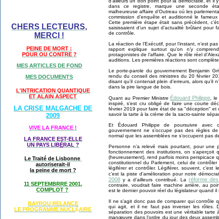
d’ailleurs un bon point pour la démocratie, et il
dans ce registre, marque une seconde éta
malheureuse affaire d’Outreau où les parlementai
commission d’enquête et auditionné le fameux 
Cette première étape était sans précédent, c’ét
CHERS LECTEURS,
saisissaient d’un sujet d’actualité brûlant pour f
de contrôle.
MERCI !
La réaction de l’Exécutif, pour l’instant, n’est p
PEINE DE MORT :
rapport explique surtout qu’on n’y comprend
POUR OU CONTRE ?
protagonistes de l’affaire. Que le rôle réel d’Al
auditions. Les premières réactions sont complèt
MES ARTICLES DE FOND
Le porte-parole du gouvernement Benjamin Griv
rendu du conseil des ministres du 20 février 20
MES DOCUMENTS
disant qu’il contenait plein d’erreurs, alors qu’i
dans la pire langue de bois.
L'INTRICATION QUANTIQUE
ET ALAIN ASPECT
Édouard Philippe
Quant au Premier Ministre
, l
inspiré, s’est cru obligé de faire une courte d
LA CRISE MALGACHE DE
février 2019 pour faire état de sa "déception" et
savoir la tarte à la crème de la sacro-sainte sépa
2009
Et Édouard Philippe de poursuivre avec cett
VIVE LA FRANCE !
gouvernement ne s’occupe pas des règles de 
normal que les assemblées ne s’occupent pas des
LA FRANCE EST-ELLE
UN PAYS LIB
É
RAL ?
Personne n’a relevé mais pourtant, pour une per
fonctionnement des institutions, on s’aperçoit 
(heureusement), rend parfois moins perspicace qu
Le Traité de Lisbonne
constitutionnel du Parlement, celui de contrôler
autoriserait-il
légiférer et contrôler. Légiférer, souvent, c’est l
la peine de mort ?
c’est la piste d’amélioration pour notre démocra
2008
réforme des 
y a d’ailleurs contribué. La
11 SEPTEMBRRE 2001,
contraire, voudrait faire machine arrière, au poi
COMPLOT ?
est le dernier pouvoir réel du législateur quand il 
Il ne s’agit donc pas de comparer qui contrôle qui 
BAYROU RELANCE
qui agit, et il ne faut pas inverser les rôles.
LE PROGRAMME NU
CL
AIRE
É
séparation des pouvoirs est une véritable tarte à
manœuvre dans l’ordre du jour des deux assemblée