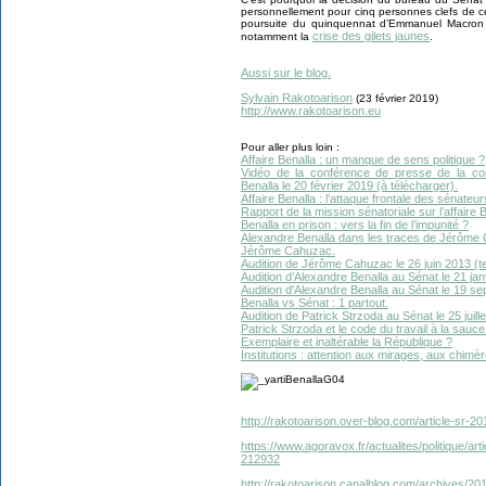
personnellement pour cinq personnes clefs de cet
poursuite du quinquennat d’Emmanuel Macron q
crise des gilets jaunes
notamment la
.
Aussi sur le blog.
Sylvain Rakotoarison
(23 février 2019)
http://www.rakotoarison.eu
Pour aller plus loin :
Affaire Benalla : un manque de sens politique ?
Vidéo de la conférence de presse de la comm
Benalla le 20 février 2019 (à télécharger).
Affaire Benalla : l’attaque frontale des sénateur
Rapport de la mission sénatoriale sur l’affaire 
Benalla en prison : vers la fin de l’impunité ?
Alexandre Benalla dans les traces de Jérôme
Jérôme Cahuzac.
Audition de Jérôme Cahuzac le 26 juin 2013 (tex
Audition d’Alexandre Benalla au Sénat le 21 jan
Audition d'Alexandre Benalla au Sénat le 19 se
Benalla vs Sénat : 1 partout.
Audition de Patrick Strzoda au Sénat le 25 juill
Patrick Strzoda et le code du travail à la sauce
Exemplaire et inaltérable la République ?
Institutions : attention aux mirages, aux chimèr
http://rakotoarison.over-blog.com/article-sr-2
https://www.agoravox.fr/actualites/politique/ar
212932
http://rakotoarison.canalblog.com/archives/2