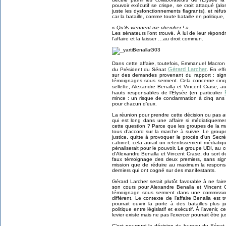
pouvoir exécutif se crispe, se croit attaqué (al
juste les dysfonctionnements flagrants), et réfu
car la bataille, comme toute bataille en politique,
« Qu’ils viennent me chercher ! »
.
Les sénateurs l’ont trouvé. À lui de leur répond
l’affaire et la laisser …au droit commun.
Dans cette affaire, toutefois, Emmanuel Macron 
Gérard Larcher
du Président du Sénat
. En ef
sur des demandes provenant du rapport : sign
témoignages sous serment. Cela concerne cinq 
sellette, Alexandre Benalla et Vincent Crase, a
hauts responsables de l’Élysée (en particulier
mince : un risque de condamnation à cinq an
pour chacun d’eux.
La réunion pour prendre cette décision ou pas a
qui est long dans une affaire si médiatiqueme
cette question ? Parce que les groupes de la maj
tous d’accord sur la marche à suivre. Le group
justice, quitte à provoquer le procès d’un Secr
cabinet, cela aurait un retentissement médiatiqu
pénaliserait pour le pouvoir. Le groupe UDI, au con
d’Alexandre Benalla et Vincent Crase, du sort de
faux témoignage des deux premiers, sans sign
mission que de réduire au maximum la responsab
derniers qui ont cogné sur des manifestants.
Gérard Larcher serait plutôt favorable à ne fair
son cours pour Alexandre Benalla et Vincent 
témoignage sous serment dans une commission
différent. Le contexte de l’affaire Benalla est 
pourrait ouvrir la porte à des batailles plus 
politique entre législatif et exécutif. À l’avenir,
levier existe mais ne pas l’exercer pourrait être 
C’est pourquoi la décision du bureau du Sénat