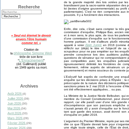
de la grande majorité des lois votées par les
brandissent pas la sacro-sainte séparation des p
Recherche
loi (textes d’origine gouvernementale) au profit 
parlementaire). C’est ne rien comprendre aux in
pouvoirs. Il y a forcément des interactions.
Enfin, dire cela, c’était sans compter la très 
commission d’enquête, Philippe Bas, ancien mini
et à mon sens, le plus apte, de tous les parlem
« Seul est éternel le devoir
d’une commission d’enquête sur le fonctionnemen
envers l'être humain
homme partisan. Il est d’ailleurs plutôt minorit
comme tel. »
Alain Juppé
appelé à voter
en 2016 (comme du 
réfléchi sur (déjà) le titre et l’objectif de s
Citation de
scrupuleux pour ne pas empiéter sur les enquêt
philosophe Simone Weil
la
prendre conscience lors des auditions publiqu
tirée de son livre
questions de sénateur qui ne correspondaient p
L'Enracinement
"
"
pas compatibles avec les enquêtes judiciair
(éd. Gallimard) publié
rigoureusement délimité les frontières de c
fermement, même auprès de sénateurs un pe
en 1949 après sa mort.
gouvernement) et moins soucieux du contexte jur
L’Exécutif fait exprès de confondre une enqu
enquête sur les décisions prises à l’Élysée : l
préoccupée de la nature des décisions politique
Archives
sanctions prises le 2 mai 2018 à l’encontre d’Al
ont été effectivement appliquées… ou pas.
Août 2026
(4)
La Ministre de la Justice Nicole Belloubet, qui e
Juillet 2026
(39)
membre du Conseil Constitutionnel, peut étonn
rapport, car elle paraît user d’une très grande 
Juin 2026
(30)
d’incompétence que son parcours empêche obli
Mai 2026
n’aurait jamais dû y avoir d’enquête sur le fon
(34)
tant que garde des sceaux, avait donné son ac
Avril 2026
(33)
d’enquête en juillet 2019.
Mars 2026
(28)
L’argument du Premier Ministre, repris par ses mi
Février 2026
(29)
dire ce que l’Élysée devrait faire pour s’organis
une règle toute simple, celle de l’État de droi
Janvier 2026
(29)