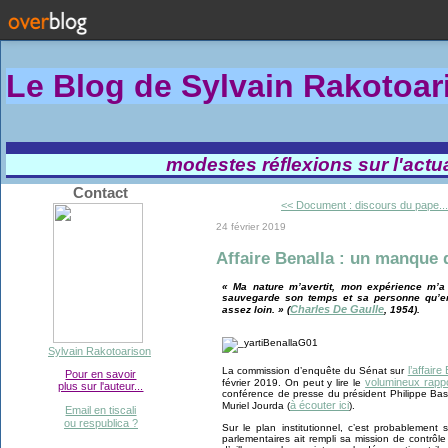
Le Blog de Sylvain Rakotoa
modestes réflexions sur l'actual
Contact
<< Document : discours du pape...
24 février 2019
Affaire Benalla : un manque 
« Ma nature m’avertit, mon expérience m’a
sauvegarde son temps et sa personne qu’e
Charles De Gaulle
assez loin. » (
, 1954).
Sylvain Rakotoarison
l’affaire
La commission d’enquête du Sénat sur
Pour en savoir
volumineux rapp
février 2019. On peut y lire le
plus sur l'auteur...
conférence de presse du président Philippe Bas
à écouter ici
Muriel Jourda (
).
Email en tiscali
ou respublica ?
Sur le plan institutionnel, c’est probableme
parlementaires ait rempli sa mission de contrôl