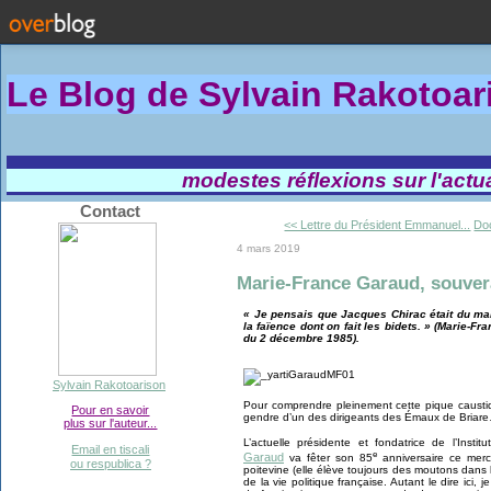
Le Blog de Sylvain Rakotoa
modestes réflexions sur l'actual
Contact
<< Lettre du Président Emmanuel...
Doc
4 mars 2019
Marie-France Garaud, souver
« Je pensais que Jacques Chirac était du marbr
la faïence dont on fait les bidets. » (Marie-
du 2 décembre 1985).
Sylvain Rakotoarison
Pour comprendre pleinement cette pique caustiq
Pour en savoir
gendre d’un des dirigeants des Émaux de Briar
plus sur l'auteur...
L’actuelle présidente et fondatrice de l’Instit
Email en tiscali
e
Garaud
va fêter son 85
anniversaire ce merc
ou respublica ?
poitevine (elle élève toujours des moutons dans l
de la vie politique française. Autant le dire ici,