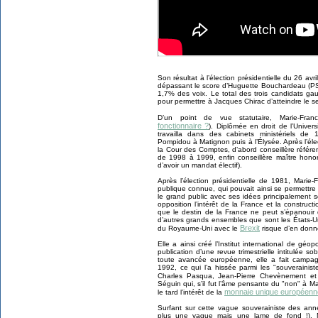
Son résultat à l’élection présidentielle du 26 av
dépassant le score d’Huguette Bouchardeau (PSU),
1,7% des voix. Le total des trois candidats gau
pour permettre à Jacques Chirac d’atteindre le s
D’un point de vue statutaire, Marie-Fran
fonctionnaire ?
). Diplômée en droit de l’Univers
travailla dans des cabinets ministériels d
Pompidou à Matignon puis à l’Élysée. Après l’éle
la Cour des Comptes, d’abord conseillère référe
de 1998 à 1999, enfin conseillère maître honora
d’avoir un mandat électif).
Après l’élection présidentielle de 1981, Mari
publique connue, qui pouvait ainsi se permettre
le grand public avec ses idées principalement 
opposition l’intérêt de la France et la construc
que le destin de la France ne peut s’épanouir
d’autres grands ensembles que sont les États-Unis
Brexit
du Royaume-Uni avec le
risque d’en donner 
Elle a ainsi créé l’Institut international de géop
publication d’une revue trimestrielle intitulée s
toute avancée européenne, elle a fait campag
1992, ce qui l’a hissée parmi les "souverainis
Charles Pasqua, Jean-Pierre Chevènement e
Séguin qui, s’il fut l’âme pensante du "non" à M
monnaie unique européenn
le tard l’intérêt de la
Surfant sur cette vague souverainiste des ann
plus une vague mais une lame de fond !), Ma