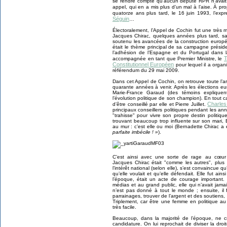
se rendre compte qu’aucun député RPR n’avait é
appel, qui en a mis plus d’un mal à l’aise. À p
quatorze ans plus tard, le 16 juin 1993, l’exp
Séguin
…
Électoralement, l’Appel de Cochin fut une très m
Jacques Chirac, quelques années plus tard, sa
soutenu les avancées de la construction europ
était le thème principal de sa campagne présid
l’adhésion de l’Espagne et du Portugal dans
T
accompagnée en tant que Premier Ministre, le
Constitutionnel Européen
pour lequel il a organ
référendum du 29 mai 2009.
Dans cet Appel de Cochin, on retrouve toute l’
quarante années à venir. Après les élections 
Marie-France Garaud (des témoins expliquent
l’évolution politique de son champion). En tout c
Charle
d’être conseillé par elle et Pierre Juillet.
principaux conseillers politiques pendant les a
"trahisse" pour vivre son propre destin politiqu
trouvant beaucoup trop influente sur son mari,
au mur : c’est elle ou moi (Bernadette Chirac a
parfaite imbécile ! »
).
C’est ainsi avec une sorte de rage au cœu
Jacques Chirac était "comme les autres", plus
l’intérêt national (selon elle), s’est convaincue qu
qu’elle voulait et qu’elle défendait. Elle fut ains
l’époque, était un acte de courage important. 
médias et au grand public, elle qui n’avait jama
n’est pas donné à tout le monde ; ensuite, il fa
parrainages, trouver de l’argent et des soutiens,
Triplement, car être une femme en politique a
très facile.
Beaucoup, dans la majorité de l’époque, ne cr
candidature. On lui reprochait de diviser la droit