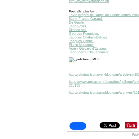
http://www.rakotoarison.eu
Pour aller plus loin :
Texte intégral de l’Appel de Cochin communiq
Marie-France Garaud.
De Gaulle.
Jean Foyer.
Simone Veil.
Georges Pompidou.
Jacques Chaban-Delmas.
Jacques Chirac.
Pierre Messmer.
Valéry Giscard d’Estaing.
Jean-Pierre Chevènement.
http://rakotoarison.over-blog.com/article-sr-
https://www.agoravox.fr/actualites/politique/ar
213135
http://rakotoarison.canalblog.com/archives/2
Publi