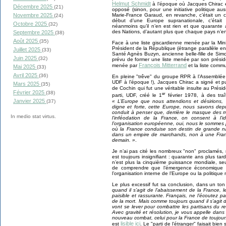
Helmut Schmidt
à l’époque où Jacques Chirac éta
Décembre 2025
(21)
opposé (sinon, pour une initiative politique aus
Novembre 2025
Marie-France Garaud, en revanche, c’était un casu
(24)
début d’une Europe supranationale, c’étai
Octobre 2025
(32)
néanmoins qu’il n’en est rien et que quarante a
des Nations, d’autant plus que chaque pays n’en
Septembre 2025
(38)
Août 2025
(35)
Face à une liste giscardienne menée par la Mi
Président de la République (étrange parallèle en 
Juillet 2025
(33)
Santé Agnès Buzyn, ancienne belle-fille de Simon
Juin 2025
(32)
prévu de former une liste menée par son présiden
François Mitterrand
menée par
et la liste com
Mai 2025
(33)
Avril 2025
(36)
En pleine "trêve" du groupe RPR à l’Assemblée N
UDF à l’époque !), Jacques Chirac a signé et p
Mars 2025
(35)
de Cochin qui fut une véritable insulte au Pré
Février 2025
(38)
er
parti, UDF, créé le 1
février 1978, à des traî
Janvier 2025
« L’Europe que nous attendions et désirions, 
(37)
digne et forte, cette Europe, nous savons depu
conduit à penser que, derrière le masque des m
In medio stat virtus.
l’inféodation de la France, on consent à l
l’organisation européenne, oui, nous le somme
où la France conduise son destin de grande n
dans un empire de marchands, non à une Franc
demain. »
.
Je n’ai pas cité les nombreux "non" proclamés, 
est toujours insignifiant : quarante ans plus tard
n’est plus la cinquième puissance mondiale, seu
de comprendre que l’émergence économique d
l’organisation interne de l’Europe ou la politique
Le plus excessif fut sa conclusion, dans un to
quand il s’agit de l’abaissement de la France, l
paisible et rassurante. Français, ne l’écoutez p
de la mort. Mais comme toujours quand il s’agit
vont se lever pour combattre les partisans du r
Avec gravité et résolution, je vous appelle da
nouveau combat, celui pour la France de toujour
lisible ici
est
. Le "parti de l’étranger" faisait bien