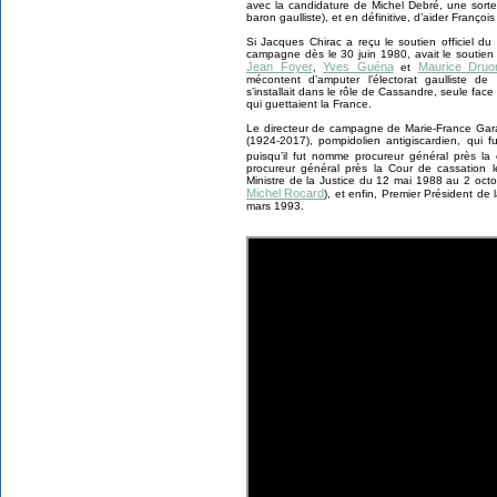
avec la candidature de Michel Debré, une sort
baron gaulliste), et en définitive, d’aider François
Si Jacques Chirac a reçu le soutien officiel du
campagne dès le 30 juin 1980, avait le soutie
Jean Foyer
Yves Guéna
Maurice Druo
,
et
mécontent d’amputer l’électorat gaulliste de
s’installait dans le rôle de Cassandre, seule fac
qui guettaient la France.
Le directeur de campagne de Marie-France Garau
(1924-2017), pompidolien antigiscardien, qui f
puisqu’il fut nomme procureur général près la 
procureur général près la Cour de cassation l
Ministre de la Justice du 12 mai 1988 au 2 oct
Michel Rocard
), et enfin, Premier Président d
mars 1993.