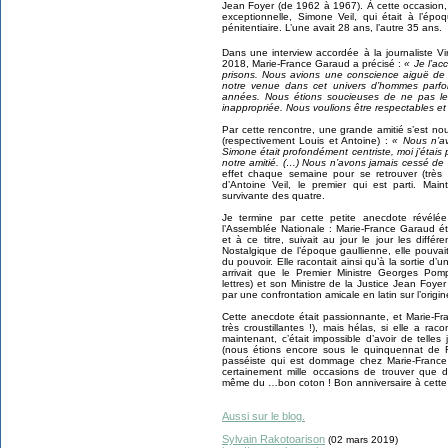
Jean Foyer (de 1962 à 1967). À cette occasion,
exceptionnelle, Simone Veil, qui était à l’époq
pénitentiaire. L’une avait 28 ans, l’autre 35 ans.
Dans une interview accordée à la journaliste V
2018, Marie-France Garaud a précisé :
« Je l’ac
prisons. Nous avions une conscience aiguë de la
notre venue dans cet univers d’hommes parfoi
années. Nous étions soucieuses de ne pas l
inappropriée. Nous voulions être respectables et
Par cette rencontre, une grande amitié s’est no
(respectivement Louis et Antoine) :
« Nous n’a
Simone était profondément centriste, moi j’étais 
notre amitié. (…) Nous n’avons jamais cessé de 
effet chaque semaine pour se retrouver (très d
d’Antoine Veil, le premier qui est parti. Mai
survivante des quatre.
Je termine par cette petite anecdote révél
l’Assemblée Nationale : Marie-France Garaud éta
et à ce titre, suivait au jour le jour les diffé
Nostalgique de l’époque gaullienne, elle pouvait
du pouvoir. Elle racontait ainsi qu’à la sortie d’u
arrivait que le Premier Ministre Georges Pom
lettres) et son Ministre de la Justice Jean Foyer
par une confrontation amicale en latin sur l’origi
Cette anecdote était passionnante, et Marie-Fr
très croustillantes !), mais hélas, si elle a ra
maintenant, c’était impossible d’avoir de telles
(nous étions encore sous le quinquennat de F
passéiste qui est dommage chez Marie-France 
certainement mille occasions de trouver que 
même du …bon coton ! Bon anniversaire à cette
Aussi sur le blog.
Sylvain Rakotoarison
(02 mars 2019)