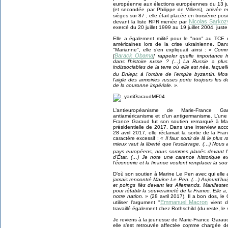
européenne aux élections européennes du 13 ju
(et secondée par Philippe de Villiers), arrivé
sièges sur 87 ; elle était placée en troisième posi
Nicolas Sarkoz
devant la liste RPR menée par
exercé du 20 juillet 1999 au 19 juillet 2004, ju
Elle a également milité pour le "non" au TCE 
américaines lors de la crise ukrainienne. D
"Marianne", elle s’en expliquait ainsi :
« Comme
Barack Obama
[
] rappeler quelle importance hi
dans l’histoire russe ? (…) La Russie a plus
indissociables de la terre où elle est née, laque
du Dniepr, à l’ombre de l’empire byzantin. Mo
l’aigle des armoiries russes porte toujours les
de la couronne impériale. »
.
L’antieuropéanisme de Marie-France Ga
antiaméricanisme et d’un antigermanisme. L’une 
France Garaud fut son soutien remarqué à Mar
présidentielle de 2017. Dans une interview ac
28 avril 2017, elle réclamait la sortie de la F
caractère excessif :
« Il faut sortir de là le plus
mieux vaut la liberté que l’esclavage. (…) Nous
pays européens, nous sommes placés devant l’é
d’État. (…) Je note une carence historique ext
l’économie et la finance veulent remplacer la sou
D’où son soutien à Marine Le Pen avec qui elle a
jamais rencontré Marine Le Pen. (…) Aujourd’hui,
et poings liés devant les Allemands. Manifeste
pour rétablir la souveraineté de la France. Elle a,
notre nation. »
(28 avril 2017). Il a bon dos, le
Emmanuel Macron
utiliser l’argument "
vient d
travaillé également chez Rothschild (du reste, le 
Je reviens à la jeunesse de Marie-France Garaud.
elle s’est retrouvée affectée comme chargée de