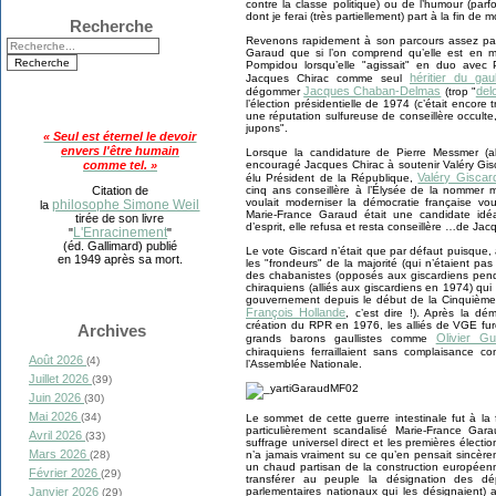
contre la classe politique) ou de l’humour (par
dont je ferai (très partiellement) part à la fin de m
Recherche
Revenons rapidement à son parcours assez par
Garaud que si l’on comprend qu’elle est en m
Pompidou lorsqu’elle "agissait" en duo avec P
héritier du gau
Jacques Chirac comme seul
Jacques Chaban-Delmas
delo
dégommer
(trop "
l’élection présidentielle de 1974 (c’était encore
une réputation sulfureuse de conseillère occult
jupons".
« Seul est éternel le devoir
envers l'être humain
Lorsque la candidature de Pierre Messmer (alo
comme tel. »
encouragé Jacques Chirac à soutenir Valéry Gisc
Valéry Giscar
élu Président de la République,
Citation de
cinq ans conseillère à l’Élysée de la nommer m
voulait moderniser la démocratie française v
philosophe Simone Weil
la
Marie-France Garaud était une candidate idé
tirée de son livre
d’esprit, elle refusa et resta conseillère …de Ja
L'Enracinement
"
"
(éd. Gallimard) publié
Le vote Giscard n’était que par défaut puisque, 
en 1949 après sa mort.
les "frondeurs" de la majorité (qui n’étaient 
des chabanistes (opposés aux giscardiens pen
chiraquiens (alliés aux giscardiens en 1974) qui
gouvernement depuis le début de la Cinquième
François Hollande
, c’est dire !). Après la d
création du RPR en 1976, les alliés de VGE fur
Archives
Olivier Gu
grands barons gaullistes comme
chiraquiens ferraillaient sans complaisance 
Août 2026
(4)
l’Assemblée Nationale.
Juillet 2026
(39)
Juin 2026
(30)
Mai 2026
(34)
Le sommet de cette guerre intestinale fut à la 
particulièrement scandalisé Marie-France Gar
Avril 2026
(33)
suffrage universel direct et les premières élect
Mars 2026
(28)
n’a jamais vraiment su ce qu’en pensait sincèreme
un chaud partisan de la construction européenn
Février 2026
(29)
transférer au peuple la désignation des dé
Janvier 2026
parlementaires nationaux qui les désignaient) a
(29)