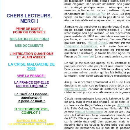
de fascination pour cette grande dame, son int
allure élégante, son sourire irrésistible, ses gr
son courage politique aussi… alors que ses o
miennes, à l’exception de ce gaullisme origine
Marine Le Pen
candidature de
en 2017. Sa lang
CHERS LECTEURS,
vipère, en tout cas, elle ne l’a pas dans sa poc
MERCI !
étonne lorsqu’elle est couplée avec un esprit si r
J’aurais voulu aussi citer sa grande beauté mais
PEINE DE MORT :
on de beauté pour un homme politique ? Pourta
POUR OU CONTRE ?
reste malgré son âge avancé. Je l’ai "découvert
présidentielle de 1981 en candidate électron libr
MES ARTICLES DE FOND
gaullisme, et pas des moindres : Jacques Chirac
Michel Debré
gaulliste (RPR),
, premier Premi
MES DOCUMENTS
Cinquième République
, enfin, cette femme d
caustique, ancienne conseillère du Présiden
question de relativité), je l’avais trouvée âgée, ma
L'INTRICATION QUANTIQUE
Simone Veil
l’instar de
(une grande amie), comm
ET ALAIN ASPECT
En fait, je me suis vite aperçu qu’au contrair
LA CRISE MALGACHE DE
pas très avancé, elle est plutôt une femme don
2009
l’avancement des années. Difficile de dire qu’ell
yeux cette même passion qui les fait briller, la 
VIVE LA FRANCE !
la mission, c’est cette caractéristique messianiq
J’ai pu la rencontrer notamment à l’IEP de Gre
LA FRANCE EST-ELLE
étudiants en sciences politiques des enjeux de
UN PAYS LIB
É
RAL ?
guerre du Golfe
, capable de s’attarder avec des
c’était normal pour une conférencière sexagénair
Le Traité de Lisbonne
autoriserait-il
C’était moins ordinaire lorsque je l’ai revue le 
la peine de mort ?
80 ans, mais n’avait pas changé, si ce n’est le 
Jean-Pi
conférence de Régis Debray invité par
à la Salle Colbert, à l’Assemblée Nationale. Elle
11 SEPTEMBRRE 2001,
Arnaud Montebourg
comme
, ce dernier venu pa
COMPLOT ?
(il voulait attirer les chevènementistes dans le si
de 2017). Elle a pris quand même la parole et a q
BAYROU RELANCE
car la soirée était déjà bien avancée, mais je 
LE PROGRAMME NU
CL
AIRE
É
meeting dans les couloirs feutrés près des toile
dizaine de personnes sur le ton de la passion 