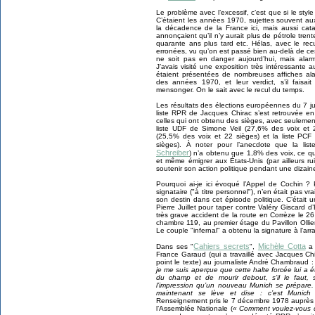
Le problème avec l’excessif, c’est que si le style 
C’étaient les années 1970, sujettes souvent au
la décadence de la France ici, mais aussi cata
annonçaient qu’il n’y aurait plus de pétrole tren
quarante ans plus tard etc. Hélas, avec le rec
erronées, vu qu’on est passé bien au-delà de ces
ne soit pas en danger aujourd’hui, mais alarme
J’avais visité une exposition très intéressan
étaient présentées de nombreuses affiches ala
des années 1970, et leur verdict, s’il faisait
mensonger. On le sait avec le recul du temps.
Les résultats des élections européennes du 7 ju
liste RPR de Jacques Chirac s’est retrouvée en 
celles qui ont obtenu des sièges, avec seulement
liste UDF de Simone Veil (27,6% des voix et 2
(25,5% des voix et 22 sièges) et la liste PC
sièges). À noter pour l’anecdote que la li
Schreiber
) n’a obtenu que 1,8% des voix, ce qui
et même émigrer aux États-Unis (par ailleurs rui
soutenir son action politique pendant une dizain
Pourquoi ai-je ici évoqué l’Appel de Cochin ?
signataire ("à titre personnel"), n’en était pas vr
son destin dans cet épisode politique. C’étai
Pierre Juillet pour taper contre Valéry Giscard 
très grave accident de la route en Corrèze le 26
chambre 119, au premier étage du Pavillon Ollier
Le couple "infernal" a obtenu la signature à l’arr
Cahiers secrets
Michèle Cotta
Dans ses "
",
a 
France Garaud (qui a travaillé avec Jacques Ch
point le texte) au journaliste André Chambraud 
je me suis aperçue que cette halte forcée lui a 
du champ et de mourir debout, s’il le faut,
l’impression qu’un nouveau Munich se prépare. E
maintenant se lève et dise : c’est Munich
Renseignement pris le 7 décembre 1978 auprès
l’Assemblée Nationale (
« Comment voulez-vous qu