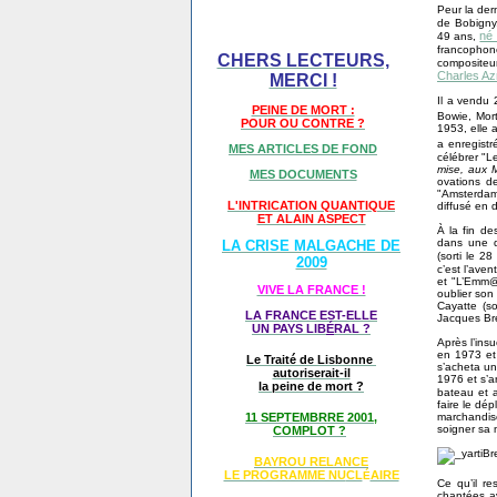
Peur la dern
de Bobigny.
né 
49 ans,
francopho
CHERS LECTEURS,
compositeur
Charles A
MERCI !
Il a vendu 
PEINE DE MORT :
Bowie, Mo
POUR OU CONTRE ?
1953, elle 
a enregistr
MES ARTICLES DE FOND
célébrer "L
mise, aux 
MES DOCUMENTS
ovations de
"Amsterdam"
L'INTRICATION QUANTIQUE
diffusé en 
ET ALAIN ASPECT
À la fin d
dans une d
LA CRISE MALGACHE DE
(sorti le 
2009
c’est l’ave
et "L’Emm@
VIVE LA FRANCE !
oublier son 
Cayatte (s
LA FRANCE EST-ELLE
Jacques Brel
UN PAYS LIB
É
RAL ?
Après l’ins
en 1973 et 
Le Traité de Lisbonne
s’acheta un
autoriserait-il
1976 et s’a
la peine de mort ?
bateau et a
faire le dép
marchandis
11 SEPTEMBRRE 2001,
soigner sa 
COMPLOT ?
BAYROU RELANCE
LE PROGRAMME NU
CL
AIRE
É
Ce qu’il r
chantées a