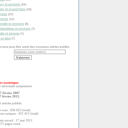
cy et environs
(20)
lay et Grand Paris
(18)
mmes
(15)
remer
(12)
noble et environs
(8)
tainebleau et environs
(7)
olite et étrange
(7)
 ce blog
(7)
vous pour être averti des nouveaux articles publiés.
es statistiques
re informatif uniquement.
7 février 2007
7 février 2012.
 articles publiés.
 vues : 836 623 (total).
eurs uniques : 452 415 (total).
née record : 17 mai 2011
372 pages vues).