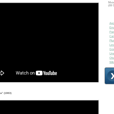
Mois
(89 
Ago
Ema
Pap
Can
Plu
Les
Goo
Une
Oba
Wik
ux" (1963)