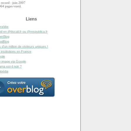
 record : juin 2007
964 pages vues).
Liens
raVox
il en @tiscali.fr ou @respublica.fr
erBlog
alBlog
s d'un million de visiteurs uniques !
 institutions en France
gle
 image via Google
ma est-il noir ?
ipédia