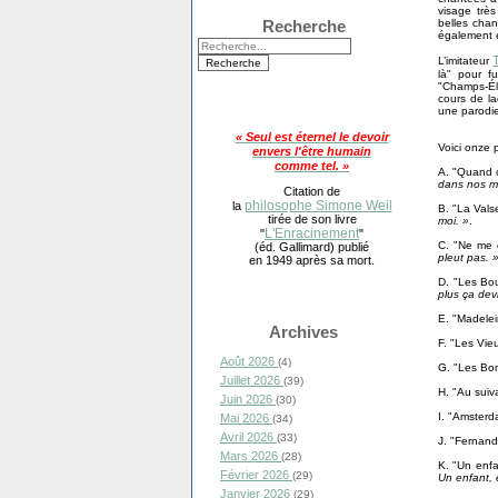
visage trè
belles chan
Recherche
également e
L’imitateur
là" pour f
"Champs-Él
cours de la
une parodie
« Seul est éternel le devoir
Voici onze 
envers l'être humain
comme tel. »
A. "Quand o
dans nos ma
Citation de
philosophe Simone Weil
la
B. "La Vals
tirée de son livre
moi. »
.
L'Enracinement
"
"
C. "Ne me 
(éd. Gallimard) publié
pleut pas. 
en 1949 après sa mort.
D. "Les Bo
plus ça dev
E. "Madelei
Archives
F. "Les Vie
Août 2026
(4)
G. "Les Bo
Juillet 2026
(39)
H. "Au suiv
Juin 2026
(30)
I. "Amsterd
Mai 2026
(34)
Avril 2026
(33)
J. "Fernand
Mars 2026
(28)
K. "Un enfa
Février 2026
(29)
Un enfant, 
Janvier 2026
(29)