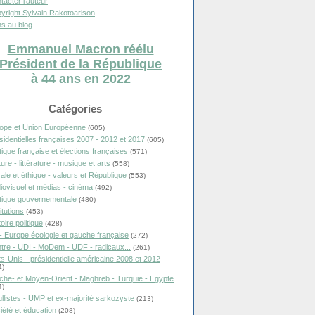
tacter l'auteur
yright Sylvain Rakotoarison
s au blog
Emmanuel Macron réélu
Président de la République
à 44 ans en 2022
Catégories
ope et Union Européenne
(605)
sidentielles françaises 2007 - 2012 et 2017
(605)
itique française et élections françaises
(571)
ure - littérature - musique et arts
(558)
ale et éthique - valeurs et République
(553)
iovisuel et médias - cinéma
(492)
itique gouvernementale
(480)
itutions
(453)
oire politique
(428)
- Europe écologie et gauche française
(272)
tre - UDI - MoDem - UDF - radicaux...
(261)
ts-Unis - présidentielle américaine 2008 et 2012
4)
che- et Moyen-Orient - Maghreb - Turquie - Egypte
4)
llistes - UMP et ex-majorité sarkozyste
(213)
iété et éducation
(208)