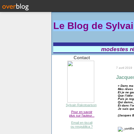
Le Blog de Sylva
modestes réf
Contact
7 avril 2019
Jacques 
« Dans ma 
Mes rêves 
Et je ne g
Que l’idée
Puis je reg
Qui danse, 
Sylvain Rakotoarison
Et dans l’o
Je sais que
Pour en savoir
(Jacques B
plus sur l'auteur...
Email en tiscali
ou respublica ?