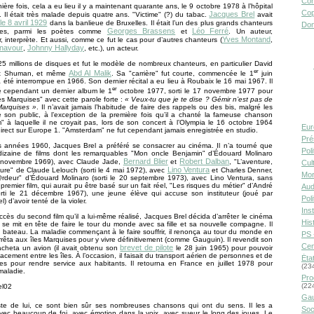
Con
ière fois, cela a eu lieu il y a maintenant quarante ans, le 9 octobre 1978 à l’hôpital
Cop
Jacques Brel
 Il était très malade depuis quatre ans. "Victime" (?) du tabac.
avait
le 8 avril 1929
dans la banlieue de Bruxelles. Il était l’un des plus grands chanteurs
Don
Georges Brassens
Léo Ferré
nes, parmi les poètes comme
et
. Un auteur,
Yves Montand
, interprète. Et aussi, comme ce fut le cas pour d’autres chanteurs (
,
znavour
Johnny Hallyday
,
, etc.), un acteur.
25 millions de disques et fut le modèle de nombreux chanteurs, en particulier David
er
Abd Al Malik
rt Shuman, et même
. Sa "carrière" fut courte, commencée le 1
juin
a été interrompue en 1966. Son dernier récital a eu lieu à Roubaix le 16 mai 1967. Il
er
é cependant un dernier album le 1
octobre 1977, sorti le 17 novembre 1977 pour
es Marquises" avec cette parole forte :
« Veux-tu que je te dise ? Gémir n’est pas de
Marquises »
. Il n’avait jamais l’habitude de faire des rappels ou des bis, malgré les
 son public, à l’exception de la première fois qu’il a chanté la fameuse chanson
 à laquelle il ne croyait pas, lors de son concert à l’Olympia le 16 octobre 1964
Eur
direct sur Europe 1. "Amsterdam" ne fut cependant jamais enregistrée en studio.
Pré
es années 1960, Jacques Brel a préféré se consacrer au cinéma. Il n’a tourné que
Pol
izaine de films dont les remarquables "Mon oncle Benjamin" d’Édouard Molinaro
Bernard Blier
Robert Dalban
28 novembre 1969), avec Claude Jade,
et
, "L’aventure,
Cult
Lino Ventura
nture" de Claude Lelouch (sorti le 4 mai 1972), avec
et Charles Denner,
Mor
rdeur" d’Édouard Molinaro (sorti le 20 septembre 1973), avec Lino Ventura, sans
premier film, qui aurait pu être basé sur un fait réel, "Les risques du métier" d’André
Aud
orti le 21 décembre 1967), une jeune élève qui accuse son instituteur (joué par
Pol
) d’avoir tenté de la violer.
Inst
uccès du second film qu’il a lui-même réalisé, Jacques Brel décida d’arrêter le cinéma
Hist
se mit en tête de faire le tour du monde avec sa fille et sa nouvelle compagne. Il
 bateau. La maladie commençant à le faire souffrir, il renonça au tour du monde en
PS 
rrêta aux îles Marquises pour y vivre définitivement (comme Gauguin). Il revendit son
Cen
brevet de pilote
cheta un avion (il avait obtenu son
le 28 juin 1965) pour pouvoir
lacement entre les îles. À l’occasion, il faisait du transport aérien de personnes et de
Éta
es pour rendre service aux habitants. Il retourna en France en juillet 1978 pour
(23
maladie.
Pro
(22
Gau
este de lui, ce sont bien sûr ses nombreuses chansons qui ont du sens. Il les a
Soc
vec beaucoup de foi, avec émotion dans la voix, avec sueur le long des joues. Le