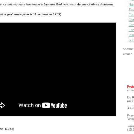
er ce très modeste hommage à Jacques Brel, voici sept de ses célèbres chansons.
Nan
Sac
uitte pas" (enregistré le 11 septembre 1959)
Fe
Out
Gre
Fon
Ins
Sur
Abonnez-
Email
Petit
à tit
Du 0
au 0
3 476
Pages
Visit
Jour
ne" (1962)
(15 