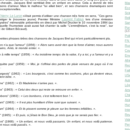
s chevalin, Jacques Brel semblait être un enfant en amour. Cela a donné de très
Ma
sons d’amour. Mais le malheur "lui allait bien", et ses chansons dramatiques sont
Éco
xceptionnelles.
Sci
Thierry Le Luron
s’était permis d’utiliser une chanson très forte en sens, "Ces gens-
Rel
Laurent Fabius
ustiger le (nouveau jeune) Premier Ministre
lors d’une émission
ysées" mémorable présentée en direct par Michel Drucker le 10 novembre 1984 (au
San
quelle l’humoriste avait aussi fait chanter la salle "L’emm@rdant, c’est la rose", sur
Por
 de Gilbert Bécaud).
(12
Poli
petites phrases tirées des chansons de Jacques Brel qui m’ont particulièrement plu.
FN 
n n’a que l’amour" (1956) :
« Alors sans avoir rien que la force d’aimer, nous aurons
Rus
ins, Amis, le monde entier. »
.
Cov
e à mille temps" (1959) :
« Au troisième temps de la valse, il y a toi, y a l’amour et y a
Env
Afr
quitte pas" (1959) :
« Moi, je t’offrirai des perles de pluie venues de pays où il ne
Rec
»
.
Fai
urgeois" (1962) :
« Les bourgeois, c’est comme les cochons, plus ça devient vieux,
USA
ient bête. »
.
Aut
ne" (1962) :
« Et Madeleine n’arrive pas. »
.
Lég
ux" (1963) :
« Celui des deux qui reste se retrouve en enfer. »
.
Amé
Chi
nbons" (1963) :
« Les bonbons, c’est tellement bon ! »
.
Asi
ant" (1963) :
« Il est plus humiliant d’être suivi que suivant. »
.
Hu
am" (1964) :
« Et ils pissent comme je pleure sur les femmes infidèles. »
.
Int
Rev
" (1965) :
« Et puis, si j’étais le Bon Dieu, je crois que je ne serais pas fier. »
.
Vid
nt" (1968) :
« Un enfant, et nous voilà passants. Un enfant, et nous voilà patience.
Per
et nous voilà passés. »
.
Méd