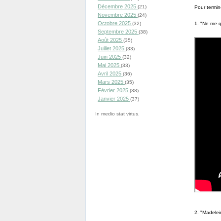
Décembre 2025
(21)
Pour termin
Novembre 2025
(24)
Octobre 2025
1. "Ne me q
(32)
Septembre 2025
(38)
Août 2025
(35)
Juillet 2025
(33)
Juin 2025
(32)
Mai 2025
(33)
Avril 2025
(36)
Mars 2025
(35)
Février 2025
(38)
Janvier 2025
(37)
In medio stat virtus.
2. "Madelei