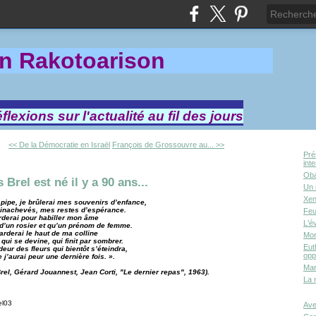
in Rakotoa
rison
lexions sur l'actualité au fil des jours
<< De la Démocratie en Israël
François de Grossouvre au... >>
Pré
int
Oba
Brel est né il y a 90 ans...
Un 
Xen
pipe, je brûlerai mes souvenirs d’enfance,
inachevés, mes restes d’espérance.
Feu
arderai pour habiller mon âme
L'é
 d’un rosier et qu’un prénom de femme.
arderai le haut de ma colline
Mor
qui se devine, qui finit par sombrer.
Eut
deur des fleurs qui bientôt s’éteindra,
opp
 j’aurai peur une dernière fois. ».
Mar
rel, Gérard Jouannest, Jean Corti, "Le dernier repas", 1963).
La 
Ave