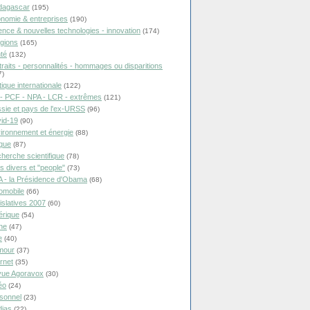
dagascar
(195)
nomie & entreprises
(190)
ence & nouvelles technologies - innovation
(174)
igions
(165)
té
(132)
traits - personnalités - hommages ou disparitions
7)
tique internationale
(122)
- PCF - NPA - LCR - extrêmes
(121)
sie et pays de l'ex-URSS
(96)
id-19
(90)
ironnement et énergie
(88)
ique
(87)
herche scientifique
(78)
ts divers et "people"
(73)
 - la Présidence d'Obama
(68)
omobile
(66)
islatives 2007
(60)
rique
(54)
ne
(47)
e
(40)
mour
(37)
ernet
(35)
ue Agoravox
(30)
éo
(24)
sonnel
(23)
ias
(22)