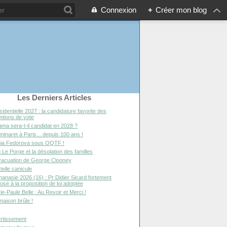
Connexion
+
Créer mon blog
Les Derniers Articles
sidentielle 2027 : la candidature favorite des
entions de vote
ma sera-t-il candidat en 2028 ?
minaret à Paris... depuis 100 ans !
ia Fedorova sous OQTF !
 Le Porge et la désolation des familles
vacuation de George Clooney
telle canicule
hanasie 2026 (16) : Pr Didier Sicard fortement
osé à la proposition de loi adoptée
ie-Paule Belle : Au Revoir et Merci !
maison brûle !
rtissement