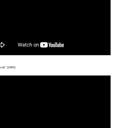
s-là" (1965)