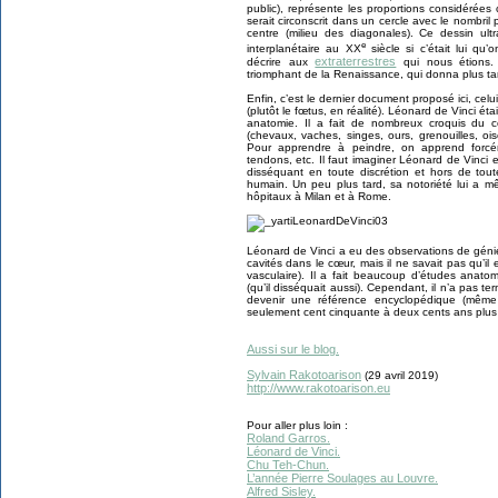
public), représente les proportions considérées
serait circonscrit dans un cercle avec le nombri
centre (milieu des diagonales). Ce dessin ult
e
interplanétaire au XX
siècle si c’était lui qu’o
extraterrestres
décrire aux
qui nous étions. 
triomphant de la Renaissance, qui donna plus ta
Enfin, c’est le dernier document proposé ici, ce
(plutôt le fœtus, en réalité). Léonard de Vinci ét
anatomie. Il a fait de nombreux croquis du 
(chevaux, vaches, singes, ours, grenouilles, ois
Pour apprendre à peindre, on apprend forcém
tendons, etc. Il faut imaginer Léonard de Vinci
disséquant en toute discrétion et hors de tout
humain. Un peu plus tard, sa notoriété lui a 
hôpitaux à Milan et à Rome.
Léonard de Vinci a eu des observations de génie
cavités dans le cœur, mais il ne savait pas qu’il ex
vasculaire). Il a fait beaucoup d’études anat
(qu’il disséquait aussi). Cependant, il n’a pas term
devenir une référence encyclopédique (même
seulement cent cinquante à deux cents ans plus 
Aussi sur le blog.
Sylvain Rakotoarison
(29 avril 2019)
http://www.rakotoarison.eu
Pour aller plus loin :
Roland Garros.
Léonard de Vinci.
Chu Teh-Chun.
L’année Pierre Soulages au Louvre.
Alfred Sisley.