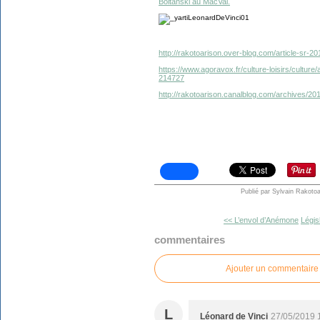
Boltanski au MacVal.
http://rakotoarison.over-blog.com/article-sr-2
https://www.agoravox.fr/culture-loisirs/culture
214727
http://rakotoarison.canalblog.com/archives/2
Publié par Sylvain Rakotoa
<< L’envol d’Anémone
Légis
commentaires
Ajouter un commentaire
L
Léonard de Vinci
27/05/2019 