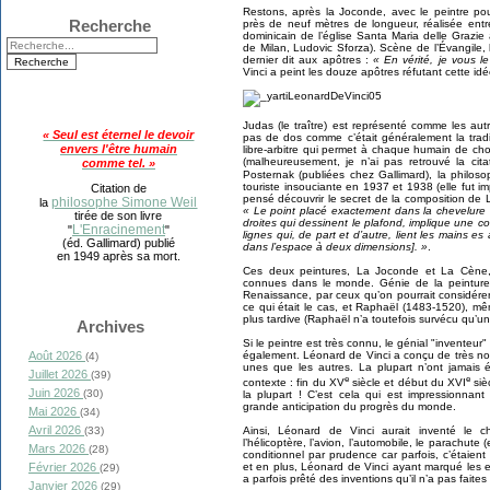
Restons, après la Joconde, avec le peintre po
Recherche
près de neuf mètres de longueur, réalisée ent
dominicain de l’église Santa Maria delle Graz
de Milan, Ludovic Sforza). Scène de l’Évangile, 
dernier dit aux apôtres :
« En vérité, je vous le
Vinci a peint les douze apôtres réfutant cette idé
Judas (le traître) est représenté comme les autr
« Seul est éternel le devoir
pas de dos comme c’était généralement la tradi
envers l'être humain
libre-arbitre qui permet à chaque humain de choi
(malheureusement, je n’ai pas retrouvé la cita
comme tel. »
Posternak (publiées chez Gallimard), la philo
touriste insouciante en 1937 et 1938 (elle fut i
Citation de
pensé découvrir le secret de la composition de L
philosophe Simone Weil
la
« Le point placé exactement dans la chevelure d
tirée de son livre
droites qui dessinent le plafond, implique une c
L'Enracinement
"
"
lignes qui, de part et d’autre, lient les mains e
(éd. Gallimard) publié
dans l’espace à deux dimensions]. »
.
en 1949 après sa mort.
Ces deux peintures, La Joconde et La Cène, 
connues dans le monde. Génie de la peinture,
Renaissance, par ceux qu’on pourrait considér
ce qui était le cas, et Raphaël (1483-1520), m
plus tardive (Raphaël n’a toutefois survécu qu’
Archives
Si le peintre est très connu, le génial "inventeur" 
également. Léonard de Vinci a conçu de très no
Août 2026
(4)
unes que les autres. La plupart n’ont jamais é
Juillet 2026
(39)
e
e
contexte : fin du XV
siècle et début du XVI
siè
Juin 2026
(30)
la plupart ! C’est cela qui est impressionnant
grande anticipation du progrès du monde.
Mai 2026
(34)
Avril 2026
Ainsi, Léonard de Vinci aurait inventé le c
(33)
l’hélicoptère, l’avion, l’automobile, le parachute 
Mars 2026
(28)
conditionnel par prudence car parfois, c’étaient
et en plus, Léonard de Vinci ayant marqué les es
Février 2026
(29)
a parfois prêté des inventions qu’il n’a pas faites
Janvier 2026
(29)