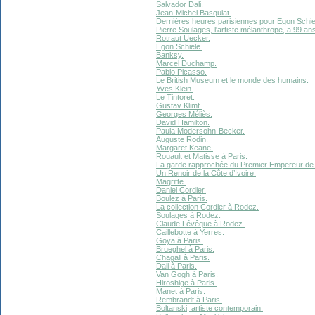
Salvador Dali.
Jean-Michel Basquiat.
Dernières heures parisiennes pour Egon Schie
Pierre Soulages, l'artiste mélanthrope, a 99 an
Rotraut Uecker.
Egon Schiele.
Banksy.
Marcel Duchamp.
Pablo Picasso.
Le British Museum et le monde des humains.
Yves Klein.
Le Tintoret.
Gustav Klimt.
Georges Méliès.
David Hamilton.
Paula Modersohn-Becker.
Auguste Rodin.
Margaret Keane.
Rouault et Matisse à Paris.
La garde rapprochée du Premier Empereur de
Un Renoir de la Côte d’Ivoire.
Magritte.
Daniel Cordier.
Boulez à Paris.
La collection Cordier à Rodez.
Soulages à Rodez.
Claude Lévêque à Rodez.
Caillebotte à Yerres.
Goya à Paris.
Brueghel à Paris.
Chagall à Paris.
Dali à Paris.
Van Gogh à Paris.
Hiroshige à Paris.
Manet à Paris.
Rembrandt à Paris.
Boltanski, artiste contemporain.