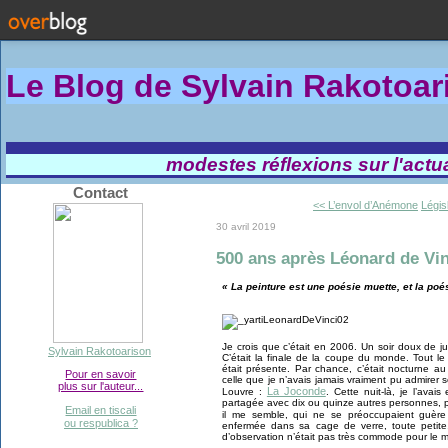
Le Blog de Sylvain Rakotoa
modestes réflexions sur l'actual
Contact
<< L’envol d’Anémone
Légis
30 avril 2019
500 ans après Léonard de Vin
« La peinture est une poésie muette, et la poé
Je crois que c’était en 2006. Un soir doux de jui
Sylvain Rakotoarison
C’était la finale de la coupe du monde. Tout l
était présente. Par chance, c’était nocturne au 
Pour en savoir
celle que je n’avais jamais vraiment pu admirer
plus sur l'auteur...
La Joconde
Louvre :
. Cette nuit-là, je l’avai
partagée avec dix ou quinze autres personnes, pr
Email en tiscali
il me semble, qui ne se préoccupaient guè
ou respublica ?
enfermée dans sa cage de verre, toute petite, 
d’observation n’était pas très commode pour le m