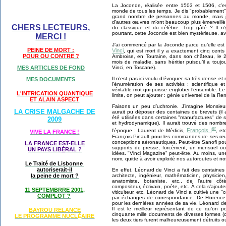
La Joconde, réalisée entre 1503 et 1506, c’e
monde de tous les temps. Je dis "probablement"
grand nombre de personnes au monde, mais je
d’autres œuvres m’ont beaucoup plus émerveillé 
CHERS LECTEURS,
du classique et du célèbre. Trop gâté ? Il n’
pourtant, cette Joconde est bien mystérieuse, a
MERCI !
J’ai commencé par la Joconde parce qu’elle est
PEINE DE MORT :
Vinci
, qui est mort il y a exactement cinq cents 
POUR OU CONTRE ?
Ambroise, en Touraine, dans son château, le 
mois de maladie, sans héritier puisqu’il a toujou
Vinci, en Toscane).
MES ARTICLES DE FOND
Il n’est pas ici voulu d’évoquer sa très dense et 
MES DOCUMENTS
l’énumération de ses activités : scientifique 
véritable mot qui puisse englober l’ensemble. Le 
L'INTRICATION QUANTIQUE
limite, on peut ajouter : génie universel de la Re
ET ALAIN ASPECT
Faisons un peu d’uchronie. J’imagine Monsieu
LA CRISE MALGACHE DE
aurait pu déposer des centaines de brevets (il
été utilisées dans certaines "manufactures" de
2009
et hydrodynamique). Il aurait trouvé des nombr
er
François I
l’époque : Laurent de Médicis,
, et
VIVE LA FRANCE !
François Pinault pour les commandes de ses œuv
conceptions aéronautiques. Peut-être Sanofi pou
LA FRANCE EST-ELLE
supports de presse, forcément, un mensuel o
UN PAYS LIB
É
RAL ?
idées. "Vinci Magazine" peut-être. Au moins, une
nom, quitte à avoir exploité nos autoroutes et no
Le Traité de Lisbonne
autoriserait-il
En effet, Léonard de Vinci a fait des centaine
architecte, ingénieur, mathématicien, physicien
la peine de mort ?
anatomiste, botaniste, etc., de l’autre côté
compositeur, écrivain, poète, etc. À cela s’ajoute
11 SEPTEMBRRE 2001,
viticulteur, etc. Léonard de Vinci a cultivé une
COMPLOT ?
par échanges de correspondance. De Florence,
pour les dernières années de sa vie, Léonard de
Il est le meilleur représentant de ce qu’on po
BAYROU RELANCE
cinquante mille documents de diverses formes (ca
LE PROGRAMME NU
CL
AIRE
É
les deux tiers furent malheureusement détruits o