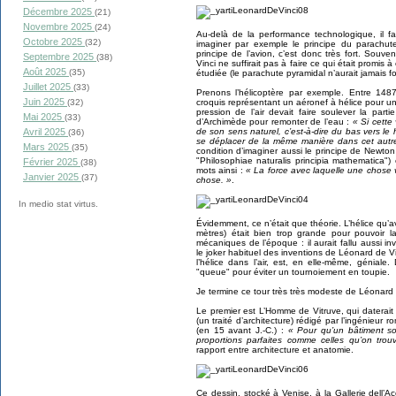
Décembre 2025
(21)
Novembre 2025
(24)
Au-delà de la performance technologique, il fa
Octobre 2025
(32)
imaginer par exemple le principe du parachute
principe de l’avion, c’est donc très fort. Souve
Septembre 2025
(38)
Vinci ne suffirait pas à faire ce qui était promis 
Août 2025
(35)
étudiée (le parachute pyramidal n’aurait jamais f
Juillet 2025
(33)
Prenons l’hélicoptère par exemple. Entre 148
Juin 2025
croquis représentant un aéronef à hélice pour un vo
(32)
pression de l’air devait faire soulever la parti
Mai 2025
(33)
d’Archimède pour remonter de l’eau :
« Si cette
de son sens naturel, c’est-à-dire du bas vers le
Avril 2025
(36)
se déplacer de la même manière dans cet autre f
Mars 2025
(35)
condition d’imaginer aussi le principe de New
"Philosophiae naturalis principia mathematica
Février 2025
(38)
mots ainsi :
« La force avec laquelle une chose va 
Janvier 2025
(37)
chose. »
.
In medio stat virtus.
Évidemment, ce n’était que théorie. L’hélice qu’
mètres) était bien trop grande pour pouvoir 
mécaniques de l’époque : il aurait fallu aussi inve
le joker habituel des inventions de Léonard de Vi
l’hélice dans l’air, est, en elle-même, géniale. D
"queue" pour éviter un tournoiement en toupie.
Je termine ce tour très très modeste de Léonard 
Le premier est L’Homme de Vitruve, qui daterai
(un traité d’architecture) rédigé par l’ingénieur
(en 15 avant J.-C.) :
« Pour qu’un bâtiment so
proportions parfaites comme celles qu’on trou
rapport entre architecture et anatomie.
Ce dessin, stocké à Venise, à la Gallerie dell’