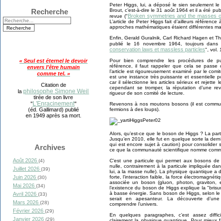
Peter Higgs, lui, a déposé le sien seulement le j
Recherche
Brout, c’est-à-dire le 31 août 1964 et il a été p
Broken symmetries and the masses o
revue ("
L’article de Peter Higgs fait d’ailleurs référenc
approches mathématiques étaient différentes ma
Enfin, Gerald Guralnik, Carl Richard Hagen et 
publié le 16 novembre 1964, toujours dans l
conservation laws et massless particles
", vol.
« Seul est éternel le devoir
Pour bien comprendre les procédures de pub
référence, il faut rappeler que cela se passe
envers l'être humain
l’article est rigoureusement examiné par le comi
comme tel. »
est une instance très puissante et essentielle p
car il sélectionne les articles sérieux et rejette 
Citation de
cependant se tromper, la réputation d’une re
philosophe Simone Weil
la
rigueur de son comité de lecture.
tirée de son livre
L'Enracinement
"
"
Revenons à nos moutons bosons (il est commun
(éd. Gallimard) publié
fermions à des loups).
en 1949 après sa mort.
Alors, qu’est-ce que le boson de Higgs ? La part
Jusqu’en 2010, elle fut en quelque sorte la derni
qui est encore sujet à caution) pour consolider 
Archives
ce que la communauté scientifique nomme comm
Août 2026
(4)
C’est une particule qui permet aux bosons de 
nulle, contrairement à la particule impliquée da
Juillet 2026
(39)
lui, a la masse nulle). La physique quantique a dé
Juin 2026
forte, l’interaction faible, la force électromagnéti
(30)
associée un boson (gluon, photon, graviton, e
Mai 2026
(34)
l’existence du boson de Higgs explique la "bris
à basse énergie. Sans boson de Higgs, selon le "
Avril 2026
(33)
serait en apesanteur. La découverte d’une t
Mars 2026
(28)
comprendre l’univers.
Février 2026
(29)
En quelques paragraphes, c’est assez difficil
Janvier 2026
(29)
clairement la physique quantique. Pour mieux 