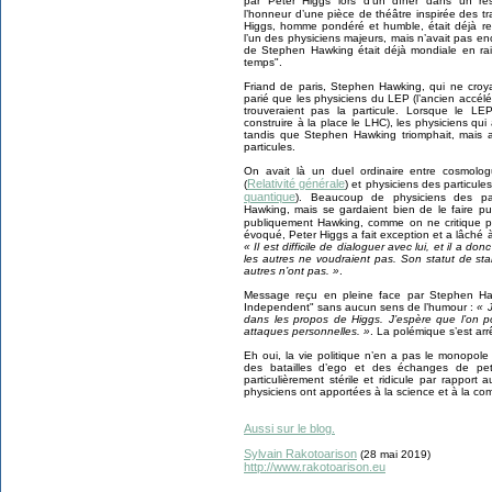
par Peter Higgs lors d’un dîner dans un res
l’honneur d’une pièce de théâtre inspirée des 
Higgs, homme pondéré et humble, était déjà r
l’un des physiciens majeurs, mais n’avait pas en
de Stephen Hawking était déjà mondiale en rai
temps".
Friand de paris, Stephen Hawking, qui ne croya
parié que les physiciens du LEP (l’ancien accé
trouveraient pas la particule. Lorsque le L
construire à la place le LHC), les physiciens qui 
tandis que Stephen Hawking triomphait, mais 
particules.
On avait là un duel ordinaire entre cosmolog
Relativité générale
(
) et physiciens des particules
quantique
). Beaucoup de physiciens des part
Hawking, mais se gardaient bien de le faire pub
publiquement Hawking, comme on ne critique 
évoqué, Peter Higgs a fait exception et a lâché
« Il est difficile de dialoguer avec lui, et il a
les autres ne voudraient pas. Son statut de sta
autres n’ont pas. »
.
Message reçu en pleine face par Stephen Ha
Independent" sans aucun sens de l’humour :
« 
dans les propos de Higgs. J’espère que l’on po
attaques personnelles. »
. La polémique s’est arr
Eh oui, la vie politique n’en a pas le monopole
des batailles d’ego et des échanges de peti
particulièrement stérile et ridicule par rapport
physiciens ont apportées à la science et à la co
Aussi sur le blog.
Sylvain Rakotoarison
(28 mai 2019)
http://www.rakotoarison.eu