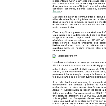
représentent environ 100% des sujets abordés da
les "sciences dures" se veulent rigoureusement
dans la nature (ni dans "Nature") une information 
contrôlée, confirmée, digérée, assurée, garant
Popper
).
Mais peut-on éviter de communiquer le début d’
millier de scientifiques, ingénieurs et technici
dans un monde de rumeurs, de buzz, de tweets 
de monde. Il fallait donc communiquer tout en r
toute communication.
C’est ce qu’il s’est passé lors d’un séminaire 
On a indiqué que la détection du boson de Higgs 
imaginer le travail : depuis l’été 2011, des mi
générées, et deux détecteurs du LHC (ATLAS :
muon solenoid) avaient enregistré des colli
l’existence (furtive, donc, vu la brièveté d
statistiquement, ce nombre d’excès était enc
l’observation.
Les deux détecteurs ont ainsi pu donner une es
ATLAS a évalué la masse du boson de Higgs a
selon Fabiola Gianotti) et CMS autour de 124
Tonelli), ce qui est cohérent. Cela a justifié ains
particules à haute énergie, puisque le boson d
fois plus grande que le proton (voir plus haut à pr
Il a fallu finalement attendre le mercredi 
observations. Le directeur général du CER
enthousiaste :
« Nous avons franchi une nou
nature. »
. L’observation du boson de Higgs a e
fiable à cette date. Sa masse serait de 125,3 (+
une certitude (précision) de 99,9999%. La réact
suis stupéfait par l’incroyable vitesse avec la
Higgs, qui avait fait le déplacement avec son c
survécu jusque-là) au CERN de Genève, n’imagin