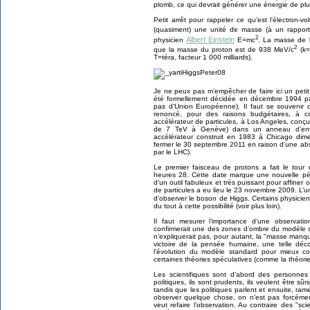
plomb, ce qui devrait générer une énergie de pl
Petit arrêt pour rappeler ce qu’est l’électron-vo
(quasiment) une unité de masse (à un rapport
2
Albert Einstein
physicien
E=mc
. La masse de l
2
que la masse du proton est de 938 MeV/c
(k=
T=téra, facteur 1 000 milliards).
Je ne peux pas m’empêcher de faire ici un peti
été formellement décidée en décembre 1994 pa
pas d’Union Européenne). Il faut se souvenir 
renoncé, pour des raisons budgétaires, à co
accélérateur de particules, à Los Angeles, conç
de 7 TeV à Genève) dans un anneau d’envi
accélérateur construit en 1983 à Chicago dim
fermer le 30 septembre 2011 en raison d’une abs
par le LHC).
Le premier faisceau de protons a fait le tour
heures 28. Cette date marque une nouvelle péri
d’un outil fabuleux et très puissant pour affiner o
de particules a eu lieu le 23 novembre 2009. L’un
d’observer le boson de Higgs. Certains physici
du tout à cette possibilité (voir plus loin).
Il faut mesurer l’importance d’une observat
confirmerait une des zones d’ombre du modèle s
n’expliquerait pas, pour autant, la "masse manqu
victoire de la pensée humaine, une telle déco
l’évolution du modèle standard pour mieux c
certaines théories spéculatives (comme la théori
Les scientifiques sont d’abord des personnes
politiques, ils sont prudents, ils veulent être 
tandis que les politiques parlent et ensuite, ram
observer quelque chose, on n’est pas forcément
veut refaire l’observation. Au contraire des "sc