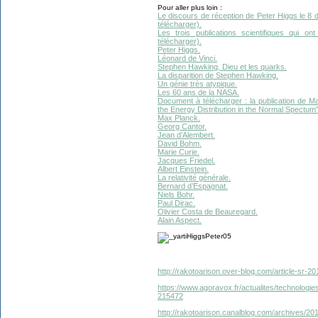
Pour aller plus loin :
Le discours de réception de Peter Higgs le 8
télécharger).
Les trois publications scientifiques qui o
télécharger).
Peter Higgs.
Léonard de Vinci.
Stephen Hawking, Dieu et les quarks.
La disparition de Stephen Hawking.
Un génie très atypique.
Les 60 ans de la NASA.
Document à télécharger : la publication de M
the Energy Distribution in the Normal Spectum", 
Max Planck.
Georg Cantor.
Jean d’Alembert.
David Bohm.
Marie Curie.
Jacques Friedel.
Albert Einstein.
La relativité générale.
Bernard d’Espagnat.
Niels Bohr.
Paul Dirac.
Olivier Costa de Beauregard.
Alain Aspect.
http://rakotoarison.over-blog.com/article-sr-2
https://www.agoravox.fr/actualites/technologie
215472
http://rakotoarison.canalblog.com/archives/2