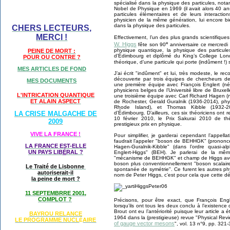
spécialisé dans la physique des particules, notam
Nobel de Physique en 1969 (il avait alors 40 ans
particules élémentaires et de leurs interact
physicien de la même génération, lui encore bi
dans la physique des particules.
CHERS LECTEURS,
MERCI !
Effectivement, l’un des plus grands scientifique
e
W. Higgs
fête son 90
anniversaire ce mercredi 
physique quantique, la physique des particules
PEINE DE MORT :
d’Édimbourg et diplômé du King’s College Lond
POUR OU CONTRE ?
théorique, d’une particule qui porte (indûment !)
MES ARTICLES DE FOND
J’ai écrit "indûment" et lui, très modeste, le rec
découverte par trois équipes de chercheurs d
MES DOCUMENTS
une première équipe avec François Englert (n
physiciens belges de l’Université libre de Brux
L'INTRICATION QUANTIQUE
une troisième équipe avec Carl Richard Hagen (n
ET ALAIN ASPECT
de Rochester, Gerald Guralnik (1936-2014), phys
Rhode Island), et Thomas Kibble (1932-201
LA CRISE MALGACHE DE
d’Édimbourg. D’ailleurs, ces six théoriciens on
10 février 2010, le Prix Sakurai 2010 de thé
2009
prestigieux prix en physique.
VIVE LA FRANCE !
Pour simplifier, je garderai cependant l’appell
faudrait l’appeler "boson de BEHHGK" (prononce
LA FRANCE EST-ELLE
Hagen-Guralnik-Kibble" (dans l’ordre quasi-
UN PAYS LIB
É
RAL ?
Englert-Higgs" (BEH). Je parlerai de la m
"mécanisme de BEHHGK" et champ de Higgs avec 
boson plus conventionnellement "boson scalaire
Le Traité de Lisbonne
spontanée de symétrie". Ce furent les autres p
autoriserait-il
nom de Peter Higgs, c’est pour cela que cette dé
la peine de mort ?
11 SEPTEMBRRE 2001,
COMPLOT ?
Précisons, pour être exact, que François Eng
lorsqu’ils ont tous les deux conclu à l’existenc
Brout ont eu l’antériorité puisque leur article a
BAYROU RELANCE
1964 dans la (prestigieuse) revue "Physical Revi
LE PROGRAMME NU
CL
AIRE
É
of gauge vector mesons
", vol. 13 n°9, pp. 321-