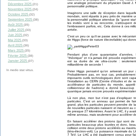
une analogie provenant du physicien David J. 
Décembre 2025
(21)
personnalité politique.
Novembre 2025
(24)
Imaginons une salle de réception dans laquelle 
Octobre 2025
(32)
mondain, sont répartis à peu près de manière un
Septembre 2025
(38)
la personnalité politique attendue (la "guest star
les invités vont à sa rencontre, s’attroupent d
Août 2025
(35)
l’embrassent parfois, etc. Cela donne à ces mil
Juillet 2025
arrivée.
(33)
Juin 2025
(32)
C’est un peu ce qu’il se passe avec le mécani
de Higgs (force de nature électrofaible) qui don
Mai 2025
(33)
Avril 2025
(36)
Mars 2025
(35)
Pendant plus d’une quarantaine d’années, 
Février 2025
(38)
"théorique" et n’a jamais été prouvée expérimen
Janvier 2025
(37)
est sa durée de vie ultra-courte : seulement
milliardième de seconde !
In medio stat virtus.
Peter Higgs pensait-il qu’on arriverait un jou
Probablement pas, en tout cas, probablement 
imposants outils technologiques dont sont capa
l’installation au CERN (Centre d’études et de 
accélérateur de particules du monde, appel
collisionneur de hadrons) a donné beaucoup d
quantique jamais encore prouvés expérimentale
Là non plus, mon but n’est pas d’expliquer t
particules. C’est un anneau qui permet de fair
grand, plus les particules peuvent prendre de la
de nouvelles particules naissent et meurent au 
de presque 27 kilomètres. Avant le LHC, il y avait 
même anneau, mais seulement pour accélérer des 
En faisant accélérer des protons (qui sont de 
particules beaucoup plus lourdes et donc, bea
collision entre deux protons accélérés au maxi
(téra-électron-volt). La puissance maximale du L
7 TeV. Le LHC a été également conçu pour fair