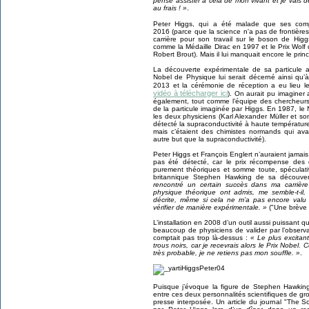
pensé assister à cela de mon vivant et je vais
au frais ! »
.
Peter Higgs, qui a été malade que ses com
2016 (parce que la science n'a pas de frontièr
carrière pour son travail sur le boson de Hig
comme la Médaille Dirac en 1997 et le Prix Wolf
Robert Brout). Mais il lui manquait encore le prin
La découverte expérimentale de sa particule 
Nobel de Physique lui serait décerné ainsi qu’à
2013 et la cérémonie de réception a eu lieu 
vidéo à télécharger ici
). On aurait pu imaginer
également, tout comme l’équipe des chercheurs
de la particule imaginée par Higgs. En 1987, le
les deux physiciens (Karl Alexander Müller et s
détecté la supraconductivité à haute températur
mais c’étaient des chimistes normands qui av
autre but que la supraconductivité).
Peter Higgs et François Englert n’auraient jamais
pas été détecté, car le prix récompense des 
purement théoriques et somme toute, spéculativ
britannique Stephen Hawking de sa découve
rencontré un certain succès dans ma carrière 
physique théorique ont admis, me semble-t-il, 
décrite, même si cela ne m’a pas encore valu d
vérifier de manière expérimentale. »
("Une brève h
L’installation en 2008 d’un outil aussi puissant
beaucoup de physiciens de valider par l’observ
comptait pas trop là-dessus :
« Le plus excitant
trous noirs, car je recevrais alors le Prix Nobe
très probable, je ne retiens pas mon souffle. »
.
Puisque j’évoque la figure de Stephen Hawkin
entre ces deux personnalités scientifiques de gr
presse interposée. Un article du journal "The