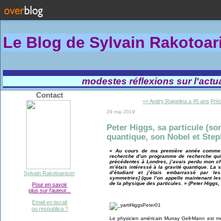
Le Blog de Sylvain Rakotoa
modestes réflexions sur l'actual
Contact
<< Andry Rajoelina a 45 ans
Préd
29 mai 2019
Peter Higgs, sa particule (s
quantique, son Nobel et Ste
« Au cours de ma première année comme ma
recherche d’un programme de recherche qui 
précédentes à Londres, j’avais perdu mon ch
m’étais intéressé à la gravité quantique. La
d’étudiant et j’étais embarrassé par le
Sylvain Rakotoarison
symmetries] (que l’on appelle maintenant le
de la physique des particules. » (Peter Higgs
Pour en savoir
plus sur l'auteur...
Email en tiscali
ou respublica ?
Le physicien américain Murray Gell-Mann est mo