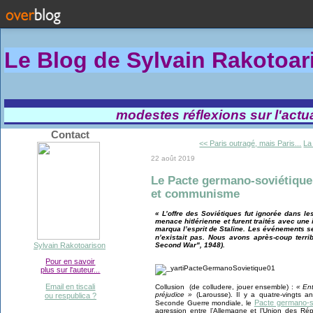
Le Blog de Sylvain Rakotoa
modestes réflexions sur l'actual
Contact
<< Paris outragé, mais Paris...
La
22 août 2019
Le Pacte germano-soviétique 
et communisme
« L’offre des Soviétiques fut ignorée dans les
menace hitlérienne et furent traités avec une 
marqua l’esprit de Staline. Les événements s
n’existait pas. Nous avons après-coup terri
Second War", 1948).
Sylvain Rakotoarison
Pour en savoir
plus sur l'auteur...
Email en tiscali
Collusion (de colludere, jouer ensemble) :
« En
préjudice »
(Larousse). Il y a quatre-vingts a
ou respublica ?
Pacte germano-s
Seconde Guerre mondiale, le
agression entre l’Allemagne et l’Union des Rép