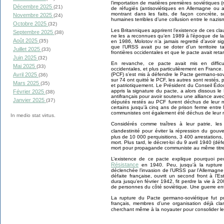
l’importation de matières premières soviétiques
Décembre 2025
(21)
de réfugiés (antisoviétiques en Allemagne ou 
montrant dans les faits, de façon concrète,
Novembre 2025
(24)
humaines terribles d’une collusion entre le nazi
Octobre 2025
(32)
Les Britanniques apprirent l’existence de ces c
Septembre 2025
(38)
ne les a reconnues qu’en 1989 à l’époque de la 
Août 2025
(35)
en 1986, Molotov n’a jamais regretté d’avoir si
que l’URSS avait pu se doter d’un territoire 
Juillet 2025
(33)
frontières occidentales et que le pacte avait re
Juin 2025
(32)
En revanche, ce pacte avait mis en diffic
Mai 2025
(33)
occidentales, et plus particulièrement en France
Avril 2025
(PCF) s’est mis à défendre le Pacte germano-s
(36)
sur 74 ont quitté le PCF, les autres sont restés
Mars 2025
(35)
et patriotiquement. Le Président du Conseil Édouard
appris la signature du pacte, a alors dissous l
Février 2025
(38)
antifrançais pour avoir soutenu une alliance av
Janvier 2025
(37)
députés restés au PCF furent déchus de leur 
certains jusqu’à cinq ans de prison ferme entre
communistes ont également été déchus de leur 
In medio stat virtus.
Considérés comme traîtres à leur patrie, le
clandestinité pour éviter la répression du gouv
plus de 10 000 perquisitions, 3 400 arrestation
mort. Plus tard, le décret-loi du 9 avril 1940 (d
mort pour propagande communiste au même titr
L’existence de ce pacte explique pourquoi 
Résistance
en 1940. Peu, jusqu’à la rupture 
déclenchée l’invasion de l’URSS par l’Allemagne
défaite française, ouvrit un second front à l’E
dura jusqu’en février 1942, fit perdre la vie à 
de personnes du côté soviétique. Une guerre entr
La rupture du Pacte germano-soviétique fut p
français, membres d’une organisation déjà cla
cherchant même à la noyauter pour consolider leu