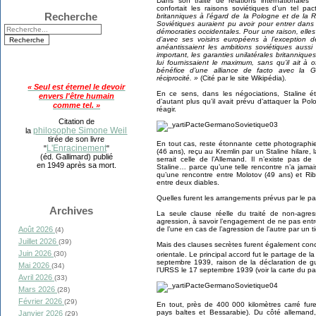
Dans son traité de relations internationales
confortait les raisons soviétiques d’un tel p
Recherche
britanniques à l’égard de la Pologne et de la 
Soviétiques auraient pu avoir pour entrer dans
démocraties occidentales. Pour une raison, elles 
d’avec ses voisins européens à l’exception d
anéantissaient les ambitions soviétiques auss
important, les garanties unilatérales britanniqu
lui fournissaient le maximum, sans qu’il ait à off
bénéfice d’une alliance de facto avec la 
réciprocité. »
(Cité par le site Wikipédia).
« Seul est éternel le devoir
En ce sens, dans les négociations, Staline ét
envers l'être humain
d’autant plus qu’il avait prévu d’attaquer la P
comme tel. »
réagir.
Citation de
philosophe Simone Weil
la
tirée de son livre
En tout cas, reste étonnante cette photographie
L'Enracinement
"
"
(46 ans), reçu au Kremlin par un Staline hilare,
(éd. Gallimard) publié
serrait celle de l’Allemand. Il n’existe pas d
en 1949 après sa mort.
Staline… parce qu’une telle rencontre n’a jamais
qu’une rencontre entre Molotov (49 ans) et Ri
entre deux diables.
Quelles furent les arrangements prévus par le pa
Archives
La seule clause réelle du traité de non-agres
agression, à savoir l’engagement de ne pas entrer e
de l’une en cas de l’agression de l’autre par un ti
Août 2026
(4)
Juillet 2026
(39)
Mais des clauses secrètes furent également concl
Juin 2026
(30)
orientale. Le principal accord fut le partage de l
septembre 1939, raison de la déclaration de g
Mai 2026
(34)
l’URSS le 17 septembre 1939 (voir la carte du p
Avril 2026
(33)
Mars 2026
(28)
Février 2026
(29)
En tout, près de 400 000 kilomètres carré fur
pays baltes et Bessarabie). Du côté allemand
Janvier 2026
(29)