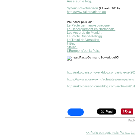
Aussi sur le blog.
Sylvain Rakotoarison
(22 août 2019)
http://www.rakotoarison.eu
Pour aller plus loin :
Le Pacte germano-soviétique.
Le Débarquement en Normandie.
Les Accords de Munich.
Le Pacte Briand-Kellogg.
Le Traité de Versailles.
Hitler.
Staline.
L’Europe, c’est la Paix.
http://rakotoarison.over-blog.com/article-sr-
https://www.agoravox.fr/actualites/europe/art
http://rakotoarison.canalblog.com/archives/2
Publi
<< Paris outragé, mais Paris...
La