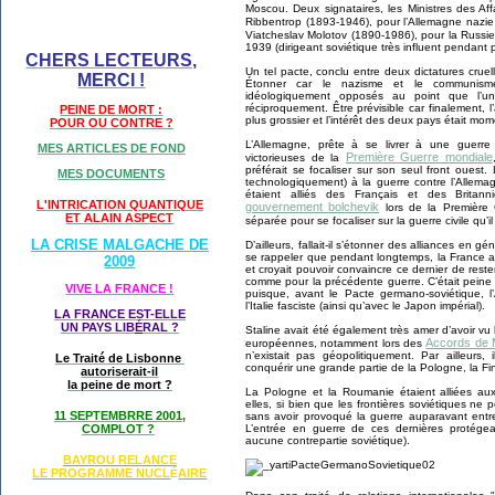
Moscou. Deux signataires, les Ministres des A
Ribbentrop (1893-1946), pour l’Allemagne nazi
Viatcheslav Molotov (1890-1986), pour la Russi
1939 (dirigeant soviétique très influent pendant 
CHERS LECTEURS,
Un tel pacte, conclu entre deux dictatures cruell
MERCI !
Étonner car le nazisme et le communism
idéologiquement opposés au point que l’un
réciproquement. Être prévisible car finalement, 
PEINE DE MORT :
plus grossier et l’intérêt des deux pays était 
POUR OU CONTRE ?
L’Allemagne, prête à se livrer à une guerr
MES ARTICLES DE FOND
Première Guerre mondiale
victorieuses de la
préférait se focaliser sur son seul front oues
MES DOCUMENTS
technologiquement) à la guerre contre l’Allema
étaient alliés des Français et des Britanni
L'INTRICATION QUANTIQUE
gouvernement bolchevik
lors de la Première 
ET ALAIN ASPECT
séparée pour se focaliser sur la guerre civile qu’i
LA CRISE MALGACHE DE
D’ailleurs, fallait-il s’étonner des alliances en gé
se rappeler que pendant longtemps, la France ava
2009
et croyait pouvoir convaincre ce dernier de reste
comme pour la précédente guerre. C’était peine
VIVE LA FRANCE !
puisque, avant le Pacte germano-soviétique, l’
l’Italie fasciste (ainsi qu’avec le Japon impérial).
LA FRANCE EST-ELLE
UN PAYS LIB
É
RAL ?
Staline avait été également très amer d’avoir vu 
Accords de 
européennes, notamment lors des
n’existait pas géopolitiquement. Par ailleurs, 
Le Traité de Lisbonne
conquérir une grande partie de la Pologne, la Fi
autoriserait-il
la peine de mort ?
La Pologne et la Roumanie étaient alliées au
elles, si bien que les frontières soviétiques ne
11 SEPTEMBRRE 2001,
sans avoir provoqué la guerre auparavant entre
L’entrée en guerre de ces dernières protégea
COMPLOT ?
aucune contrepartie soviétique).
BAYROU RELANCE
LE PROGRAMME NU
CL
AIRE
É