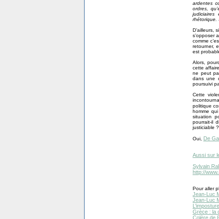
ardentes co
ordres, qu
judiciaire
rhétorique.
D’ailleurs, 
s’opposer a
comme c’est
retourner, 
est probabl
Alors, pour
cette affai
ne peut pa
dans une d
poursuivi pa
Cette viol
incontourna
politique co
homme qui n
situation p
pourrait-il
justiciable ?
De Gau
Oui,
Aussi sur l
Sylvain Ra
http://www
Pour aller pl
Jean-Luc M
Jean-Luc Mé
L’impostur
Grèce : la 
Colère de F