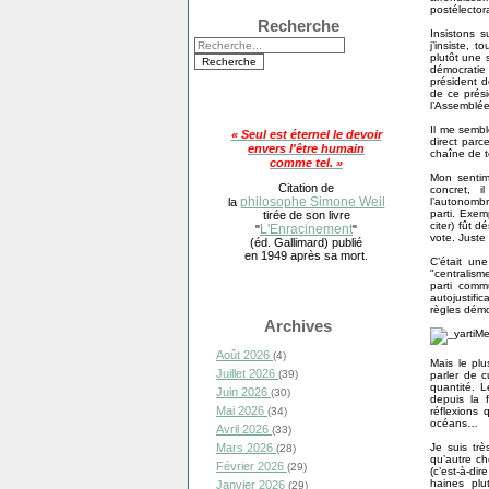
postélector
Recherche
Insistons s
j’insiste, 
plutôt une 
démocratie
président d
de ce prési
l’Assemblée
Il me sembl
« Seul est éternel le devoir
direct parc
envers l'être humain
chaîne de té
comme tel. »
Mon sentime
Citation de
concret, il
philosophe Simone Weil
l’autonombri
la
parti. Exem
tirée de son livre
citer) fût 
L'Enracinement
"
"
vote. Juste
(éd. Gallimard) publié
en 1949 après sa mort.
C’était un
"centralism
parti comm
autojustifi
règles démo
Archives
Août 2026
(4)
Mais le plu
Juillet 2026
(39)
parler de c
quantité. L
Juin 2026
(30)
depuis la 
Mai 2026
réflexions
(34)
océans…
Avril 2026
(33)
Je suis tr
Mars 2026
(28)
qu’autre c
Février 2026
(29)
(c’est-à-dir
haines plu
Janvier 2026
(29)