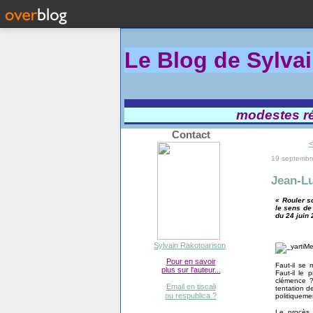
Le Blog de Sylva
modestes réf
Contact
<
19 septembr
Jean-Lu
« Rouler s
le sens de
du 24 juin 
Sylvain Rakotoarison
Pour en savoir
Faut-il se
plus sur l'auteur...
Faut-il le 
clémence ?
Email en tiscali
tentation d
ou respublica ?
politiqueme
Le procè