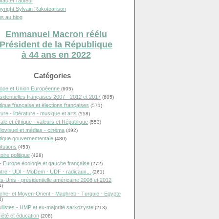
tacter l'auteur
yright Sylvain Rakotoarison
s au blog
Emmanuel Macron réélu
Président de la République
à 44 ans en 2022
Catégories
ope et Union Européenne
(605)
sidentielles françaises 2007 - 2012 et 2017
(605)
itique française et élections françaises
(571)
ure - littérature - musique et arts
(558)
ale et éthique - valeurs et République
(553)
iovisuel et médias - cinéma
(492)
itique gouvernementale
(480)
itutions
(453)
oire politique
(428)
- Europe écologie et gauche française
(272)
tre - UDI - MoDem - UDF - radicaux...
(261)
ts-Unis - présidentielle américaine 2008 et 2012
4)
che- et Moyen-Orient - Maghreb - Turquie - Egypte
4)
llistes - UMP et ex-majorité sarkozyste
(213)
iété et éducation
(208)