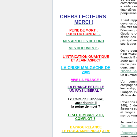
correction
« violence
financières 
perquisitio
CHERS LECTEURS,
Il faut ra
MERCI !
devenus po
résumer sim
l’élection
PEINE DE MORT :
élections 
POUR OU CONTRE ?
sèche des d
principal r
MES ARTICLES DE FOND
seul leader 
MES DOCUMENTS
On ne peut
l’UDF/MoDem
L'INTRICATION QUANTIQUE
François Ba
ET ALAIN ASPECT
2009 aux é
même pas 1,
LA CRISE MALGACHE DE
deux ans. 
Nicolas Sa
2009
un d’Emmanu
VIVE LA FRANCE !
L’un comm
campagnes p
LA FRANCE EST-ELLE
leadership,
UN PAYS LIB
É
RAL ?
François B
Ministre de 
Le Traité de Lisbonne
Revenons à 
autoriserait-il
348), 6 dé
la peine de mort ?
élections eu
et l’origi
11 SEPTEMBRRE 2001,
monde virtu
COMPLOT ?
Je voudrai
élections 
BAYROU RELANCE
LE PROGRAMME NU
CL
AIRE
É
L’interve
arrondisse