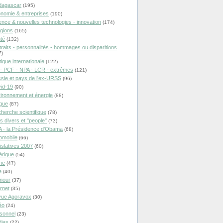
dagascar
(195)
nomie & entreprises
(190)
ence & nouvelles technologies - innovation
(174)
igions
(165)
té
(132)
traits - personnalités - hommages ou disparitions
7)
tique internationale
(122)
- PCF - NPA - LCR - extrêmes
(121)
sie et pays de l'ex-URSS
(96)
id-19
(90)
ironnement et énergie
(88)
ique
(87)
herche scientifique
(78)
ts divers et "people"
(73)
 - la Présidence d'Obama
(68)
omobile
(66)
islatives 2007
(60)
rique
(54)
ne
(47)
e
(40)
mour
(37)
ernet
(35)
ue Agoravox
(30)
éo
(24)
sonnel
(23)
ias
(22)