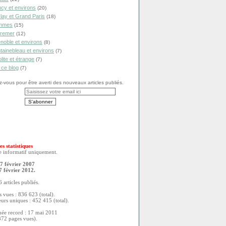
cy et environs
(20)
lay et Grand Paris
(18)
mmes
(15)
remer
(12)
noble et environs
(8)
tainebleau et environs
(7)
olite et étrange
(7)
 ce blog
(7)
vous pour être averti des nouveaux articles publiés.
es statistiques
re informatif uniquement.
7 février 2007
7 février 2012.
 articles publiés.
 vues : 836 623 (total).
eurs uniques : 452 415 (total).
née record : 17 mai 2011
372 pages vues).