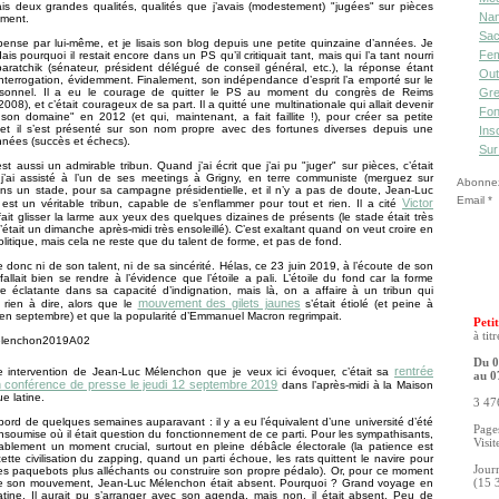
is deux grandes qualités, qualités que j’avais (modestement) "jugées" sur pièces
Nan
ement.
Sac
 pense par lui-même, et je lisais son blog depuis une petite quinzaine d’années. Je
Fe
s pourquoi il restait encore dans un PS qu’il critiquait tant, mais qui l’a tant nourri
ratchik (sénateur, président délégué de conseil général, etc.), la réponse étant
Out
terrogation, évidemment. Finalement, son indépendance d’esprit l’a emporté sur le
rsonnel. Il a eu le courage de quitter le PS au moment du congrès de Reims
Gre
08), et c’était courageux de sa part. Il a quitté une multinationale qui allait devenir
Fon
son domaine" en 2012 (et qui, maintenant, a fait faillite !), pour créer sa petite
, et il s’est présenté sur son nom propre avec des fortunes diverses depuis une
Ins
nnées (succès et échecs).
Sur
est aussi un admirable tribun. Quand j’ai écrit que j’ai pu "juger" sur pièces, c’était
j’ai assisté à l’un de ses meetings à Grigny, en terre communiste (merguez sur
Abonnez-
ans un stade, pour sa campagne présidentielle, et il n’y a pas de doute, Jean-Luc
Email
Victor
st un véritable tribun, capable de s’enflammer pour tout et rien. Il a cité
ait glisser la larme aux yeux des quelques dizaines de présents (le stade était très
c’était un dimanche après-midi très ensoleillé). C’est exaltant quand on veut croire en
olitique, mais cela ne reste que du talent de forme, et pas de fond.
 donc ni de son talent, ni de sa sincérité. Hélas, ce 23 juin 2019, à l’écoute de son
 fallait bien se rendre à l’évidence que l’étoile a pali. L’étoile du fond car la forme
e éclatante dans sa capacité d’indignation, mais là, on a affaire à un tribun qui
mouvement des gilets jaunes
s rien à dire, alors que le
s’était étiolé (et peine à
en septembre) et que la popularité d’Emmanuel Macron regrimpait.
Petit
à tit
Du 0
rentrée
 intervention de Jean-Luc Mélenchon que je veux ici évoquer, c’était sa
au 0
en conférence de presse le jeudi 12 septembre 2019
dans l’après-midi à la Maison
e latine.
3 476
bord de quelques semaines auparavant : il y a eu l’équivalent d’une université d’été
Pages
nsoumise où il était question du fonctionnement de ce parti. Pour les sympathisants,
Visit
bablement un moment crucial, surtout en pleine débâcle électorale (la patience est
cette civilisation du zapping, quand un parti échoue, les rats quittent le navire pour
Jour
des paquebots plus alléchants ou construire son propre pédalo). Or, pour ce moment
de son mouvement, Jean-Luc Mélenchon était absent. Pourquoi ? Grand voyage en
(15 
tine. Il aurait pu s’arranger avec son agenda, mais non, il était absent. Peu de