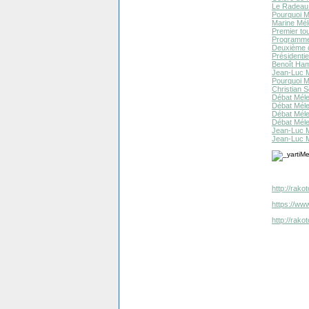
Le Radeau 
Pourquoi Mé
Marine Mél
Premier tou
Programme 
Deuxième dé
Présidentie
Benoît Ham
Jean-Luc M
Pourquoi M
Christian 
Débat Mélen
Débat Méle
Débat Mél
Débat Méle
Jean-Luc M
Jean-Luc M
http://rak
https://www
http://rak