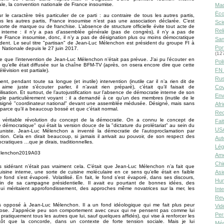
ale, la convention nationale de France insoumise.
Ma
Éco
ur le caractère très particulier de ce parti : au contraire de tous les autres partis,
tous les autres partis, France insoumise n’est pas une association déclarée. C’est
Sci
sorte de marque ou de franchise. L’absence de structure officielle évite tout acte de
Rel
 interne : il n’y a pas d’assemblée générale (pas de congrès), il n’y a pas de
e France insoumise, donc, il n’y a pas de désignation plus ou moins démocratique
San
dent. Le seul titre "partisan" de Jean-Luc Mélenchon est président du groupe FI à
Por
 Nationale depuis le 27 juin 2017.
(12
e que l’intervention de Jean-Luc Mélenchon n’était pas prévue. J’ai pu l’écouter en
Poli
e qu’elle était diffusée sur la chaîne BFM-TV (après, on osera encore dire que cette
FN 
lévision est partiale).
Rus
nt, pendant toute sa longue (et inutile) intervention (inutile car il n’a rien dit de
 aime juste s’écouter parler, il n’avait rien préparé), c’était qu’il faisait de
Cov
lisation. Et surtout, de l’autojustification sur l’absence de démocratie interne de son
Env
ple particulièrement voyant : il a demandé à ce qu’un des membres (inutile de le
désigné "coordinateur national" devant une assemblée médusée. Désigné, mais sans
Afr
 parce qu’il a beaucoup bossé et que c’était normal.
Rec
e véritable révolution du concept de la démocratie. On a connu le concept de
Fai
e démocratique" qui était la version douce de la "dictature du prolétariat" au sein du
USA
uniste. Jean-Luc Mélenchon a inventé la démocratie de l’autoproclamation par
cation. Cela en dirait beaucoup, si jamais il arrivait au pouvoir, de son respect des
Aut
cratiques …que je dirais, traditionnelles.
Lég
Amé
Chi
s sidérant n’était pas vraiment cela. C’était que Jean-Luc Mélenchon n’a fait que
uisine interne, une sorte de cuisine moléculaire en ce sens qu’elle était en faible
Asi
e fond s’est évaporé. Volatilisé. En fait, le fond s’est évaporé, dans ses discours,
Hu
fin de sa campagne présidentielle. Il avait eu pourtant de bonnes idées, des
 qui méritaient approfondissement, des approches même novatrices sur la mer, les
Int
Rev
ès opposé à Jean-Luc Mélenchon. Il a un fond idéologique qui me fait plus peur
Vid
hose. J’apprécie peu son comportement avec ceux qui ne pensent pas comme lui
Per
e pratiquement tous les autres que lui, sauf quelques affidés), qui vise à renforcer les
tôt que la concorde, dans un contexte de forte tension sociale. Mais je lui
Méd