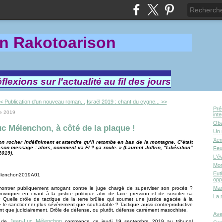
in Rakotoa
rison
lexions sur l'actualité au fil des jours
< Publication d'un nouveau roman...
Israël 2019 : chant du cygne... >>
Pré
e 2019
int
Oba
c Mélenchon, à côté de la plaque !
Un 
Xen
on rocher indéfiniment et attendre qu’il retombe en bas de la montagne. C’était
 son message : alors, comment va FI ? ça roule. » (Laurent Joffrin, "Libération"
Feu
2019).
L'é
Mor
Eut
opp
Mar
 montrer publiquement arrogant contre le juge chargé de superviser son procès ?
provoquer en criant à la justice politique afin de faire pression et de susciter sa
La 
 Quelle drôle de tactique de la terre brûlée qui soumet une justice agacée à la
e le sanctionner plus sévèrement que souhaitable ? Tactique aussi contreproductive
nt que judiciairement. Drôle de défense, ou plutôt, défense carrément masochiste.
Ave
Jean-Luc Mélenchon
s de
commence ce jeudi 19 septembre 2019 au tribunal