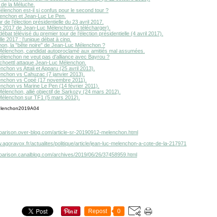
de la Méluche.
lenchon est-il si confus pour le second tour ?
enchon et Jean-Luc Le Pen.
r de l’élection présidentielle du 23 avril 2017.
2017 de Jean-Luc Mélenchon (à télécharger).
bat télévisé du premier tour de l’élection présidentielle (4 avril 2017).
lle 2017 : l’unique débat à cinq.
on, la "bête noire" de Jean-Luc Mélenchon ?
élenchon, candidat autoproclamé aux amitiés mal assumées.
élenchon ne veut pas d'alliance avec Bayrou ?
Schoettl attaque Jean-Luc Mélenchon.
chon vs Attali et Apparu (25 avril 2013).
nchon vs Cahuzac (7 janvier 2013).
enchon vs Copé (17 novembre 2011).
nchon vs Marine Le Pen (14 février 2011).
élenchon, allié objectif de Sarkozy (24 mars 2012).
élenchon sur TF1 (5 mars 2012).
otoarison.over-blog.com/article-sr-20190912-melenchon.html
.agoravox.fr/actualites/politique/article/jean-luc-melenchon-a-cote-de-la-217971
otoarison.canalblog.com/archives/2019/06/26/37458959.html
Repost
0