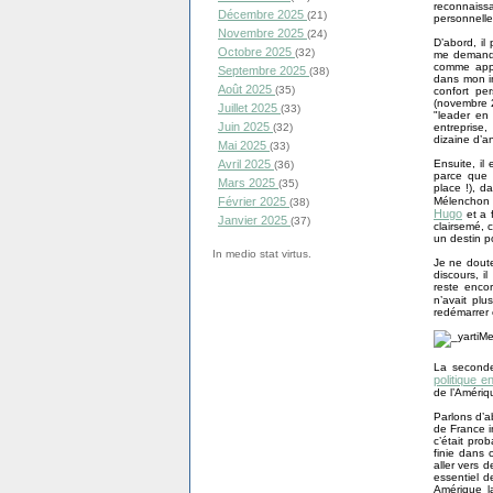
reconnaissa
Décembre 2025
(21)
personnell
Novembre 2025
(24)
D’abord, il
Octobre 2025
(32)
me demandai
comme appa
Septembre 2025
(38)
dans mon in
Août 2025
(35)
confort pe
(novembre 20
Juillet 2025
(33)
"leader en 
Juin 2025
entreprise
(32)
dizaine d’a
Mai 2025
(33)
Ensuite, il 
Avril 2025
(36)
parce que 
Mars 2025
(35)
place !), d
Mélenchon e
Février 2025
(38)
Hugo
et a f
Janvier 2025
(37)
clairsemé, 
un destin p
In medio stat virtus.
Je ne doute
discours, il
reste encor
n’avait plu
redémarrer 
La seconde
politique 
de l’Amériqu
Parlons d’a
de France i
c’était pro
finie dans 
aller vers 
essentiel 
Amérique la