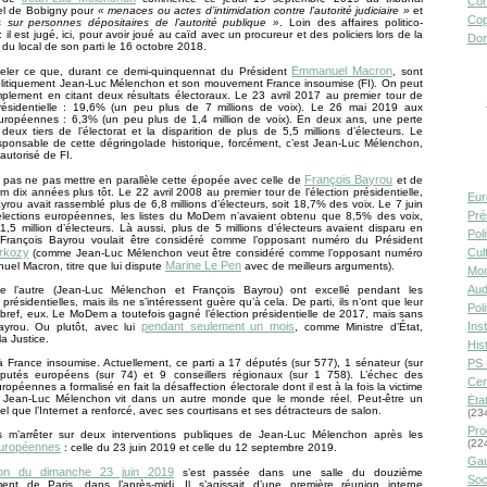
Con
nel de Bobigny pour
« menaces ou actes d’intimidation contre l’autorité judiciaire »
et
Cop
s sur personnes dépositaires de l’autorité publique »
. Loin des affaires politico-
: il est jugé, ici, pour avoir joué au caïd avec un procureur et des policiers lors de la
Don
n du local de son parti le 16 octobre 2018.
Emmanuel Macron
ppeler ce que, durant ce demi-quinquennat du Président
, sont
litiquement Jean-Luc Mélenchon et son mouvement France insoumise (FI). On peut
plement en citant deux résultats électoraux. Le 23 avril 2017 au premier tour de
 présidentielle : 19,6% (un peu plus de 7 millions de voix). Le 26 mai 2019 aux
européennes : 6,3% (un peu plus de 1,4 million de voix). En deux ans, une perte
eux tiers de l’électorat et la disparition de plus de 5,5 millions d’électeurs. Le
esponsable de cette dégringolade historique, forcément, c’est Jean-Luc Mélenchon,
autorisé de FI.
François Bayrou
 pas ne pas mettre en parallèle cette épopée avec celle de
et de
 dix années plus tôt. Le 22 avril 2008 au premier tour de l’élection présidentielle,
Eur
yrou avait rassemblé plus de 6,8 millions d’électeurs, soit 18,7% des voix. Le 7 juin
Pré
lections européennes, les listes du MoDem n’avaient obtenu que 8,5% des voix,
5 million d’électeurs. Là aussi, plus de 5 millions d’électeurs avaient disparu en
Pol
François Bayrou voulait être considéré comme l’opposant numéro du Président
rkozy
Cult
(comme Jean-Luc Mélenchon veut être considéré comme l’opposant numéro
Marine Le Pen
el Macron, titre que lui dispute
avec de meilleurs arguments).
Mor
Aud
e l’autre (Jean-Luc Mélenchon et François Bayrou) ont excellé pendant les
résidentielles, mais ils ne s’intéressent guère qu’à cela. De parti, ils n’ont que leur
Pol
 bref, eux. Le MoDem a toutefois gagné l’élection présidentielle de 2017, mais sans
pendant seulement un mois
Inst
ayrou. Ou plutôt, avec lui
, comme Ministre d’État,
la Justice.
Hist
France insoumise. Actuellement, ce parti a 17 députés (sur 577), 1 sénateur (sur
PS 
putés européens (sur 74) et 9 conseillers régionaux (sur 1 758). L’échec des
Cen
ropéennes a formalisé en fait la désaffection électorale dont il est à la fois la victime
ne. Jean-Luc Mélenchon vit dans un autre monde que le monde réel. Peut-être un
Éta
el que l’Internet a renforcé, avec ses courtisans et ses détracteurs de salon.
(23
Pro
s m’arrêter sur deux interventions publiques de Jean-Luc Mélenchon après les
(22
européennes
: celle du 23 juin 2019 et celle du 12 septembre 2019.
Gau
ntion du dimanche 23 juin 2019
s’est passée dans une salle du douzième
Soc
ment de Paris, dans l’après-midi. Il s’agissait d’une première réunion interne