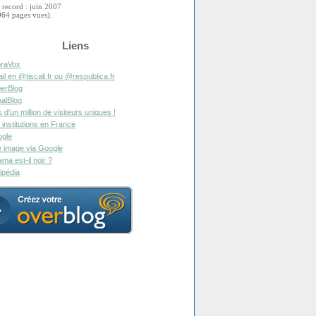
 record : juin 2007
964 pages vues).
Liens
raVox
il en @tiscali.fr ou @respublica.fr
erBlog
alBlog
s d'un million de visiteurs uniques !
 institutions en France
gle
 image via Google
ma est-il noir ?
ipédia