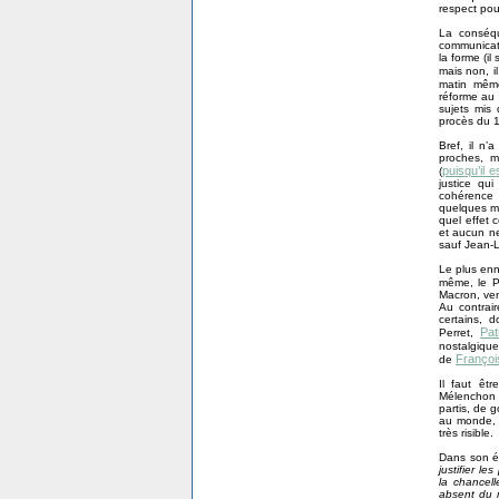
respect pour
La conséqu
communicati
la forme (il
mais non, i
matin même
réforme au
sujets mis 
procès du 
Bref, il n’
proches, ma
puisqu’il 
(
justice qui
cohérence d
quelques mi
quel effet 
et aucun ne
sauf Jean-
Le plus enn
même, le P
Macron, ven
Au contrair
certains, d
Pat
Perret,
nostalgiqu
François
de
Il faut êt
Mélenchon et
partis, de 
au monde, d
très risible.
Dans son éd
justifier l
la chancell
absent du r