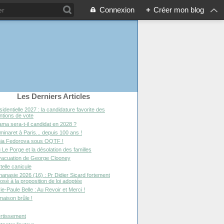
Connexion
+
Créer mon blog
Les Derniers Articles
sidentielle 2027 : la candidature favorite des
entions de vote
ma sera-t-il candidat en 2028 ?
minaret à Paris... depuis 100 ans !
ia Fedorova sous OQTF !
 Le Porge et la désolation des familles
vacuation de George Clooney
telle canicule
hanasie 2026 (16) : Pr Didier Sicard fortement
osé à la proposition de loi adoptée
ie-Paule Belle : Au Revoir et Merci !
maison brûle !
rtissement