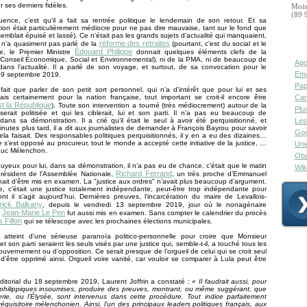
 ses derniers fidèles.
Mois
(89 
ence, c’est qu’il a fait sa rentrée politique le lendemain de son retour. Et sa
on était particulièrement médiocre pour ne pas dire mauvaise, tant sur le fond que
 semblait épuisé et lassé). Ce n’était pas les grands sujets d’actualité qui manquaient,
réforme des retraites
l n’a quasiment pas parlé de la
(pourtant, c’est du social et le
Édouard Philippe
, le Premier Ministre
donnait quelques éléments clefs de la
 Conseil Économique, Social et Environnemental), ni de la PMA, ni de beaucoup de
Ago
dans l’actualité. Il a parlé de son voyage, et surtout, de sa convocation pour le
Ema
19 septembre 2019.
Pap
a fait que parler de son petit sort personnel, qui n’a d’intérêt que pour lui et ses
is certainement pour la nation française, tout important se croit-il encore être
Can
est la République
). Toute son intervention a tourné (très médiocrement) autour de la
Plu
 serait politisée et qui les ciblerait, lui et son parti. Il n’a pas eu beaucoup de
ans sa démonstration. Il a crié qu’il était le seul à avoir été perquisitionné, et
Les
nutes plus tard, il a dit aux journalistes de demander à François Bayrou pour savoir
Goo
cela faisait. Des responsables politiques perquisitionnés, il y en a eu des dizaines…
 s’est opposé au procureur, tout le monde a accepté cette initiative de la justice, …
Une
Luc Mélenchon.
Oba
uyeux pour lui, dans sa démonstration, il n’a pas eu de chance, c’était que le matin
Wik
Richard Ferrand
résident de l’Assemblée Nationale,
, un très proche d’Emmanuel
ait d’être mis en examen. La "justice aux ordres" n’avait plus beaucoup d’argument.
e, c’était une justice totalement indépendante, peut-être trop indépendante pour
ont il s’agit aujourd’hui. Dernières preuves, l’incarcération du maire de Levallois-
rick Balkany
, depuis le vendredi 13 septembre 2019, jour où le nonagénaire
Jean-Marie Le Pen
e
fut aussi mis en examen. Sans compter le calendrier du procès
 Fillon
qui se télescope avec les prochaines élections municipales.
re atteint d’une sérieuse paranoïa politico-personnelle pour croire que Monsieur
 son parti seraient les seuls visés par une justice qui, semble-t-il, a touché tous les
gouvernement ou d’opposition. Ce serait presque de l’orgueil de celui qui se croit seul
’être opprimé ainsi. Orgueil voire vanité, car vouloir se comparer à Lula peut être
itorial du 18 septembre 2019, Laurent Joffrin a constaté :
« Il faudrait aussi, pour
es philippiques insoumises, produire des preuves, montrant, ou même suggérant, que
erie, ou l’Élysée, sont intervenus dans cette procédure. Tout indice parfaitement
équisitoire mélenchonien. Ainsi, l’un des principaux leaders politiques français, aux