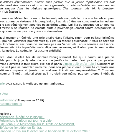
nvictions républicaines, affirme sans preuve que la justice républicaine est aux
’elle rend des services et non des jugements, qu’elle s’identifie aux mascarades
s en vigueur dans les régimes tyranniques. C’est pousser très loin le bouchon
 »
("Libération").
si Jean-Luc Mélenchon a eu un traitement particulier, cela le fut à son bénéfice : pour
vec autant de violence à la perquisition, il aurait dû être en comparution immédiate,
 le cas généralement pour les petits délinquants. Lui, il a eu presque un an pour se
et même si sa réaction fut violente surtout psychologiquement contre des policiers, il
e qu’il ne risque pas une grave condamnation.
quoi monter en épingle une telle affaire dans l’affaire, sinon pour politiser lui-même
re, pour se victimiser, pour montrer qu’il est un rebelle pourchassé ? Mais ce scénario
s fonctionner, car nous ne sommes pas au Venezuela, nous sommes en France,
émocratie très imparfaite mais déjà très avancée, et il n’est pas le seul à être
r la justice. Le scénario n’a aucune crédibilité.
ence, dont il était fier de montrer l’enregistrement (ce qui a fourni une preuve
ble pour le juge !), elle n’a aucune justification, elle n’est pas là par passion
simple colère d’un aigri
mme il aimerait le faire croire, elle est là par la
. Comment un
e sait pas se contrôler lui-même, pour son propre intérêt, pourrait-il contrôler une
olitique complexe si jamais, par malheur, il était aux responsabilités ? Comment
 discerner l’intérêt national alors qu’il ne distingue même pas son propre intérêt de
lle
avait raison, la vieillesse est un naufrage…
e blog.
kotoarison
(18 septembre 2019)
.rakotoarison.eu
us loin :
élenchon, à côté de la plaque !
lenchon, le tribun qui tourne à vide.
e de Jean-Luc Mélenchon sur le Traité de Maastricht.
défaite de l’expérience Syriza.
rançois Ruffin sur le débat sur le handicap (le 11 octobre 2018).