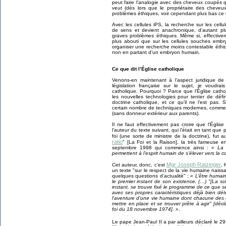
peut faire l’analogie avec des cheveux coupés qu
veut (dès lors que le propriétaire des cheveux
problèmes éthiques, voir cependant plus bas ce q
Avec les cellules iPS, la recherche sur les ce
de sens et devient anachronique, d’autant plu
graves problèmes éthiques. Même si, effectivem
plus abouti que sur les cellules souches embry
organiser une recherche moins contestable éthiq
non en partant d’un embryon humain.
Ce que dit l’Église catholique
Venons-en maintenant à l’aspect juridique de
législation française sur le sujet, je voudra
catholique. Pourquoi ? Parce que l’Église cath
les nouvelles technologies pour tenter de défi
doctrine catholique, et ce qu’il ne l’est pas. 
certain nombre de techniques modernes, comme le
(sans donneur extérieur aux parents).
Il ne faut effectivement pas croire que l’Églis
l’auteur du texte suivant, qui l’était en tant que
foi (une sorte de ministre de la doctrine), fut a
ratio
" [La Foi et la Raison], la très fameuse 
septembre 1998 qui commence ainsi :
« La 
permettent à l’esprit humain de s’élever vers la c
Mgr Joseph Ratzinger
Cet auteur, donc, c’est
, 
un texte "sur le respect de la vie humaine naissa
quelques questions d’actualité" :
« L’être humai
le premier instant de son existence. (…) "[La s
instant, se trouve fixé le programme de ce que 
avec ses propres caractéristiques déjà bien d
l’aventure d’une vie humaine dont chacune de
mettre en place et se trouver prête à agir" [déc
foi du 18 novembre 1974]. »
.
Le pape Jean-Paul II a par ailleurs déclaré le 2