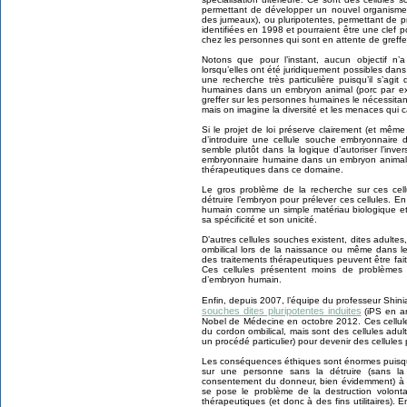
permettant de développer un nouvel organisme 
des jumeaux), ou pluripotentes, permettant de pr
identifiées en 1998 et pourraient être une clef 
chez les personnes qui sont en attente de greffe
Notons que pour l’instant, aucun objectif n’
lorsqu’elles ont été juridiquement possibles da
une recherche très particulière puisqu’il s’agi
humaines dans un embryon animal (porc par ex
greffer sur les personnes humaines le nécessitant
mais on imagine la diversité et les menaces qui c
Si le projet de loi préserve clairement (et même 
d’introduire une cellule souche embryonnaire 
semble plutôt dans la logique d’autoriser l’inver
embryonnaire humaine dans un embryon animal, ca
thérapeutiques dans ce domaine.
Le gros problème de la recherche sur ces cell
détruire l’embryon pour prélever ces cellules. E
humain comme un simple matériau biologique e
sa spécificité et son unicité.
D’autres cellules souches existent, dites adult
ombilical lors de la naissance ou même dans le
des traitements thérapeutiques peuvent être fait
Ces cellules présentent moins de problèmes 
d’embryon humain.
Enfin, depuis 2007, l’équipe du professeur Shin
souches dites pluripotentes induites
(iPS en ang
Nobel de Médecine en octobre 2012. Ces cellul
du cordon ombilical, mais sont des cellules adu
un procédé particulier) pour devenir des cellules 
Les conséquences éthiques sont énormes puisque
sur une personne sans la détruire (sans la t
consentement du donneur, bien évidemment) à d
se pose le problème de la destruction volont
thérapeutiques (et donc à des fins utilitaires). 