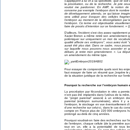
s’appliquent à lui et à sa spécificité, que ce soi
la procréation, ou de la recherche. Je prie ce
vouloir me pardonner. En AMP, la notion de 
concerne par exemple l’embryon dont le nombre d
de développement attendu, ce qui laisse imagine
sera utilisé pour évoquer des cellules fragm
l’embryon au moment de la décongélation par la
l’embryon. Ce terme est objectivable visuellement
faire de procès d’intention sur ce fondement. »
(
D’ailleurs, l’incident s’est clos assez rapidemen
Xavier Breton a même retiré son amendement qui
polémiquer sur uniquement un mot de vocabula
qualité affecte ces embryons", vous aviez écrit 
aurait été plus clair. Dans ce cadre, nous pouv
sur laquelle nous pouvons nous accorder et q
débats, je retire mon amendement. »
. La dépu
un amendement du même type.
Pour essayer de comprendre quels sont les enjeux 
faut essayer de faire un résumé que j’espère le pl
de la situation juridique de la recherche sur l’e
Pourquoi la recherche sur l’embryon humain e
La procréation par fécondation in vitro a perm
n’ont pas été implantés dans l’utérus de la mère
de "projet parental" associé à un embryon donn
parental (embryon surnuméraire), alors il y 
l’embryon, le stockage en vue éventuellement d’u
d’une recherche sur celui-ci, dans le cas du co
compte en France plus de 220 000 embryons hum
prolongé au-delà de cinq années.
Pourquoi voudrait-on faire des recherches sur
de l’embryon, chaque cellule (de la première aux 
tout en un, elle a la potentialité de tous l
spécialisation ultérieure. Ce sont des cellules 