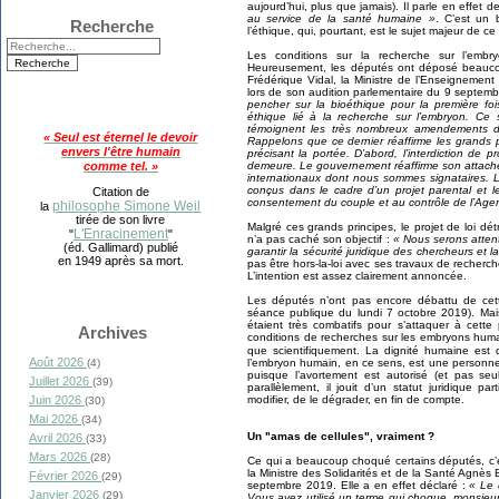
aujourd’hui, plus que jamais). Il parle en effet d
au service de la santé humaine »
. C’est un 
Recherche
l’éthique, qui, pourtant, est le sujet majeur de ce 
Les conditions sur la recherche sur l’emb
Heureusement, les députés ont déposé beauco
Frédérique Vidal, la Ministre de l’Enseignement
lors de son audition parlementaire du 9 septem
pencher sur la bioéthique pour la première fo
éthique lié à la recherche sur l’embryon. C
témoignent les très nombreux amendements dé
« Seul est éternel le devoir
Rappelons que ce dernier réaffirme les grands p
envers l'être humain
précisant la portée. D’abord, l’interdiction de
demeure. Le gouvernement réaffirme son attache
comme tel. »
internationaux dont nous sommes signataires. 
conçus dans le cadre d’un projet parental et l
Citation de
consentement du couple et au contrôle de l’Age
philosophe Simone Weil
la
tirée de son livre
Malgré ces grands principes, le projet de loi dét
L'Enracinement
"
"
n’a pas caché son objectif :
« Nous serons attent
(éd. Gallimard) publié
garantir la sécurité juridique des chercheurs et l
en 1949 après sa mort.
pas être hors-la-loi avec ses travaux de recherch
L’intention est assez clairement annoncée.
Les députés n’ont pas encore débattu de cett
séance publique du lundi 7 octobre 2019). Mais
étaient très combatifs pour s’attaquer à cette
Archives
conditions de recherches sur les embryons huma
que scientifiquement. La dignité humaine est
Août 2026
l’embryon humain, en ce sens, est une personne 
(4)
puisque l’avortement est autorisé (et pas se
Juillet 2026
(39)
parallèlement, il jouit d’un statut juridique pa
modifier, de le dégrader, en fin de compte.
Juin 2026
(30)
Mai 2026
(34)
Un "amas de cellules", vraiment ?
Avril 2026
(33)
Mars 2026
(28)
Ce qui a beaucoup choqué certains députés, c’
la Ministre des Solidarités et de la Santé Agnès
Février 2026
(29)
septembre 2019. Elle a en effet déclaré :
« Le 
Janvier 2026
(29)
Vous avez utilisé un terme qui choque, monsieur