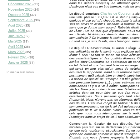
dans les débats éthiques], en affirmant qu’o
Décembre 2025
(21)
L’embryon n’est pas un être humain, mais un ama
Novembre 2025
(24)
Charles de Courson
Le député centristes
a alo
Octobre 2025
(32)
une telle phrase :
« Quel est le statut juridi
Septembre 2025
(38)
quelque chose qui m’a choqué, madame la ministr
suis un amas de cellules, madame la ministre. 
Août 2025
(35)
sans que je donne mon accord. Rabelais disait
Juillet 2025
de l’âme". Or, en tant que législateurs, nous 
(33)
les débats bioéthiques depuis des années :
Juin 2025
(32)
surnuméraire ? On invoque la technique, encore f
En tout cas, je suis désolé, mais l’embryon surn
Mai 2025
(33)
Avril 2025
(36)
Le député LR Xavier Breton, lui aussi, a réagi :
des solidarités et de la santé nous expliquer qu’
Mars 2025
(35)
réduit à cela ! Si l’on se fonde sur cette défini
Février 2025
(38)
des caractéristiques et des qualités diverses.
achète chez Conforama en s’adressant au servic
Janvier 2025
(37)
ou tel défaut et que l’on veut faire un échange.
qui serait un peu plus qu’un amas de cellule
écoutant le rapporteur Jean-Louis Touraine s’ex
In medio stat virtus.
post mortem qu’il existait bien un intérêt supéri
La notion de qualité de l’embryon est très gên
une personne humaine (…) ; nous estimons seu
nous disons : il y a la vie à naître. Nous parlons
siècles. Vous y répondez de manière définitive 
cellules dont on peut faire ce que l’on veut,
caractéristiques. Nous pensons qu’il faut all
l’humanité. Nous n’avons pas de réponses défi
nos doutes. C’est tout l’objet de l’article 16 du 
son commencement, ou de la loi Veil qui respecte
protection de la vie à naître. Vous, vous en re
cela que nous nous interrogeons sur la notio
l’employez dans le projet de loi. Il faut absolumen
Comprenant la réaction de ces députés, Ag
minutes plus tard sur sa déclaration pour préc
ce que cela représente visuellement, j’ai eu r
personne humaine potentielle qu’est l’embryon. C
l’humain que nous devons respecter la dignité