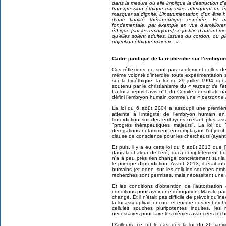
dans la mesure où elle implique la destruction 
transgression éthique car elles atteignent un ê
masquer sa dignité. L’instrumentation d’un être 
d’une finalité thérapeutique espérée. Et 
fondamentale, par exemple en vue d’améliorer 
éthique [sur les embryons] se justifie d’autant m
qu’elles soient adultes, issues du cordon, ou p
objection éthique majeure. »
.
Cadre juridique de la recherche sur l’embryo
Ces réflexions ne sont pas seulement celles d
même volonté d’interdire toute expérimentation
sur la bioéthique, la loi du 29 juillet 1994 qui a
soutenu par le christianisme du
« respect de l’
La loi a repris l’avis n°1 du Comité consultatif
défini l’embryon humain comme une
« personne 
La loi du 6 août 2004 a assoupli une première 
atteinte à l’intégrité de l’embryon humain e
l’interdiction sur des embryons n’étant plus a
"progrès thérapeutiques majeurs". La loi du 
dérogations notamment en remplaçant l’objectif 
clause de conscience pour les chercheurs (ayant le
Et puis, il y a eu cette loi du 6 août 2013 que j
dans la chaleur de l’été, qui a complètement boul
n’a à peu près rien changé concrètement sur la
le principe d’interdiction. Avant 2013, il était 
humains (et donc, sur les cellules souches emb
recherches sont permises, mais nécessitent une a
Et les conditions d’obtention de l’autorisati
conditions pour avoir une dérogation. Mais le par
changé. Et il n’était pas difficile de prévoir qu’in
la loi assouplirait encore et encore ces recher
cellules souches pluripotentes induites, le
nécessaires pour faire les mêmes avancées techn
D’ailleurs, ce fut le cas dès la loi du 26 jan