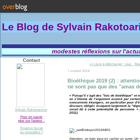
Le Blog de Sylvain Rakotoa
modestes réflexions sur l'actual
Contact
<< Livre à télécharger : tout...
Bio
7 octobre 2019
Bioéthique 2019 (2) : attent
ne sont pas que des "amas de
« Puisqu’il s’agit des "lois de bioéthique" et 
on s’étonne de l’argument avancé par certain
concurrents étrangers, en particulier pour d’
discours obligés évoquent largement la "dign
serait dû à cette potentialité de personne. »
Sylvain Rakotoarison
2011).
Pour en savoir
plus sur l'auteur...
Email en tiscali
ou respublica ?
Attention, un train peut en cacher un autre. Un 