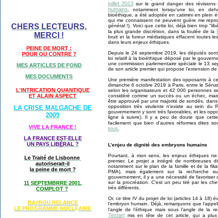
juillet 2013
sur le grand danger des révisions 
humains
, notamment lorsqu’une loi, en deh
bioéthique, a été adoptée en catimini en plein é
qui me connaissent ne peuvent guère me reproch
CHERS LECTEURS,
général !). Voici que cette loi, déjà bien trop "l
la plus grande discrétion, dans la foulée de la
MERCI !
bruit et la fureur médiatiques effacent toutes l
dans leurs enjeux éthiques.
PEINE DE MORT :
Depuis le 24 septembre 2019, les députés sont 
POUR OU CONTRE ?
loi relatif à la bioéthique déposé par le gouvern
une commission parlementaire spéciale le 13 s
MES ARTICLES DE FOND
de son article premier qui propose l’extension d
MES DOCUMENTS
Une première manifestation des opposants à ce 
dimanche 6 octobre 2019 à Paris, entre le Sén
L'INTRICATION QUANTIQUE
selon les organisateurs et 42 000 personnes sel
considéré comme un succès ou un échec, mais t
ET ALAIN ASPECT
être approuvé par une majorité de sondés, dans
opposition très virulente n’existe au sein d
LA CRISE MALGACHE DE
gouvernement y sont très favorables, et les oppos
2009
ligne à suivre). Il y a peu de doute que cet
facilement que bien d’autres réformes dites s
VIVE LA FRANCE !
tous
.
LA FRANCE EST-ELLE
UN PAYS LIB
É
RAL ?
L’enjeu de dignité des embryons humains
Pourtant, à mon sens, les enjeux éthiques ne 
Le Traité de Lisbonne
premier. Le projet a intégré de nombreuses disp
autoriserait-il
notamment sur le plan de la famille et de la fil
la peine de mort ?
PMA), mais également sur la recherche su
gouvernement, il y a une nécessité de favoriser 
sur la procréation. C’est un peu tiré par les ch
11 SEPTEMBRRE 2001,
très différents.
COMPLOT ?
Or, ce titre IV du projet de loi (articles 14 à 18)
BAYROU RELANCE
l’embryon humain. Déjà, remarquons que l’appell
LE PROGRAMME NU
CL
AIRE
É
l’angle de l’éthique mais sous l’angle de la r
Testart
mis en tête de cet article, qui a plus