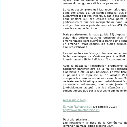
répète, était de sauver la mère). Il n’est ic
comme du sang, des cellules de peau, etc.
Le sujet est complexe et il faut reconnaître que l
dans son article 15, un statut particulier aux 
auparavant (c’est très théorique, car, à ma con
pour l’instant sur ces cellules iPS) parce 
particulières et que rien n’empêcherait dans u
embryon humain à partir de ces cellules iPS. C
dans le cadre de l’éthique.
Mais parallèlement, le texte (article 14) propos
statut des cellules souches embryonnaires.
embryonnaires sont cultivées à partir d’une ligné
un embryon, mais ensuite, les autres cellules
d’autres embryons.
Les recherches sur l’embryon humain concernent
l’écho médiatique ne s’arrêtera pas à la PMA,
humain, aussi difficile à définir qu’à comprendre.
Avec le débat sur l’immigration programmé ce
calendrier parlementaire de la fin de l’exame
bioéthique a été un peu bousculé. Le vote final 
et pourrait être repoussé au 15 octobre 201
occupera les deux mois qui vont venir. Après l
ce texte sur la bioéthique (en probablement l’
discussions budgétaires, donc après janvier 
(probablement adopté par les députés) et
conséquences que sur la recherche sur les emb
Aussi sur le blog.
Sylvain Rakotoarison
(06 octobre 2019)
http://www.rakotoarison.eu
Pour aller plus loin :
Lire notamment la fiche de la Conférence d
l’embryon humain (eglise-bioethique.fr).