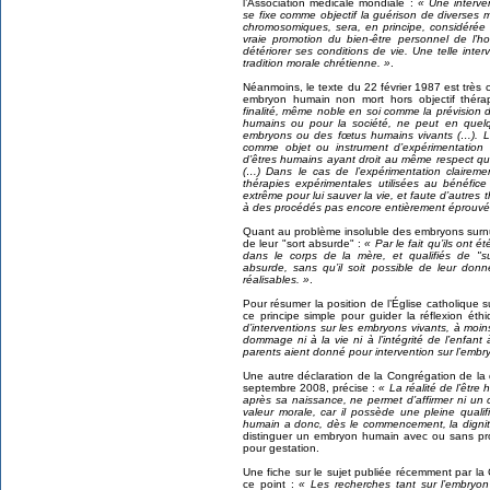
l’Association médicale mondiale :
« Une interven
se fixe comme objectif la guérison de diverses
chromosomiques, sera, en principe, considérée
vraie promotion du bien-être personnel de l’h
détériorer ses conditions de vie. Une telle inte
tradition morale chrétienne. »
.
Néanmoins, le texte du 22 février 1987 est très c
embryon humain non mort hors objectif théra
finalité, même noble en soi comme la prévision d’
humains ou pour la société, ne peut en quelqu
embryons ou des fœtus humains vivants (…). L’
comme objet ou instrument d’expérimentation r
d’êtres humains ayant droit au même respect qu
(…) Dans le cas de l’expérimentation clairement
thérapies expérimentales utilisées au bénéfi
extrême pour lui sauver la vie, et faute d’autres
à des procédés pas encore entièrement éprouvés 
Quant au problème insoluble des embryons surnu
de leur "sort absurde" :
« Par le fait qu’ils ont 
dans le corps de la mère, et qualifiés de "
absurde, sans qu’il soit possible de leur donn
réalisables. »
.
Pour résumer la position de l’Église catholique s
ce principe simple pour guider la réflexion éth
d’interventions sur les embryons vivants, à moin
dommage ni à la vie ni à l’intégrité de l’enfant
parents aient donné pour intervention sur l’embry
Une autre déclaration de la Congrégation de la 
septembre 2008, précise :
« La réalité de l’être
après sa naissance, ne permet d’affirmer ni un
valeur morale, car il possède une pleine quali
humain a donc, dès le commencement, la dignit
distinguer un embryon humain avec ou sans pro
pour gestation.
Une fiche sur le sujet publiée récemment par l
ce point :
« Les recherches tant sur l’embryon