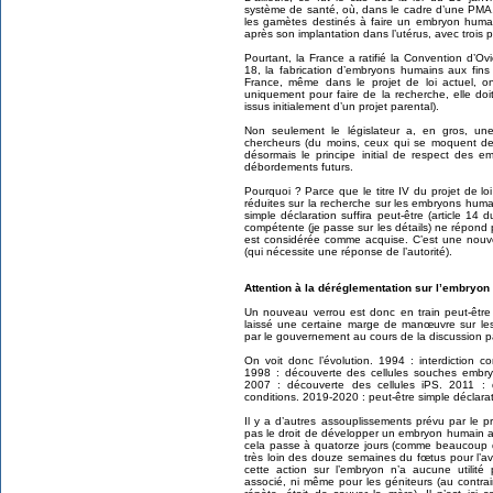
système de santé, où, dans le cadre d’une PMA, 
les gamètes destinés à faire un embryon humai
après son implantation dans l’utérus, avec trois 
Pourtant, la France a ratifié la Convention d’Ovi
18, la fabrication d’embryons humains aux fins
France, même dans le projet de loi actuel, o
uniquement pour faire de la recherche, elle doi
issus initialement d’un projet parental).
Non seulement le législateur a, en gros, u
chercheurs (du moins, ceux qui se moquent des
désormais le principe initial de respect des 
débordements futurs.
Pourquoi ? Parce que le titre IV du projet de lo
réduites sur la recherche sur les embryons huma
simple déclaration suffira peut-être (article 14 du
compétente (je passe sur les détails) ne répond pa
est considérée comme acquise. C’est une nouvelle
(qui nécessite une réponse de l’autorité).
Attention à la déréglementation sur l’embryon
Un nouveau verrou est donc en train peut-être d
laissé une certaine marge de manœuvre sur le
par le gouvernement au cours de la discussion p
On voit donc l’évolution. 1994 : interdiction
1998 : découverte des cellules souches embryo
2007 : découverte des cellules iPS. 2011 : d
conditions. 2019-2020 : peut-être simple déclara
Il y a d’autres assouplissements prévu par le p
pas le droit de développer un embryon humain au-
cela passe à quatorze jours (comme beaucoup d
très loin des douze semaines du fœtus pour l’avo
cette action sur l’embryon n’a aucune utilité
associé, ni même pour les géniteurs (au contraire