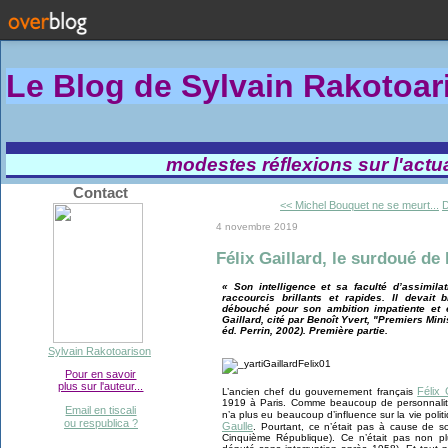
Le Blog de Sylvain Rakotoa
modestes réflexions sur l'actual
Contact
<< Michel Bouquet ne se meurt...
D
4 novembre 2019
Félix Gaillard, le surdoué de 
« Son intelligence et sa faculté d’assimila
raccourcis brillants et rapides. Il devait 
débouché pour son ambition impatiente et 
Gaillard, cité par Benoît Yvert, "Premiers Min
éd. Perrin, 2002). Première partie.
Sylvain Rakotoarison
Pour en savoir
plus sur l'auteur...
Félix 
L’ancien chef du gouvernement français
1919 à Paris. Comme beaucoup de personnalité
Email en tiscali
n’a plus eu beaucoup d’influence sur la vie polit
ou respublica ?
Gaulle
. Pourtant, ce n’était pas à cause de s
Cinquième République). Ce n’était pas non plu