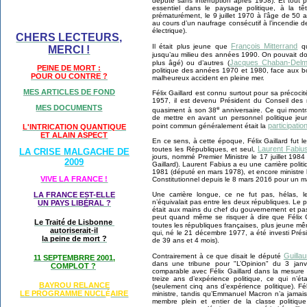
député sans interruption après 1958). Et tout po
essentiel dans le paysage politique, à la têt
prématurément, le 9 juillet 1970 à l’âge de 50 a
au cours d’un naufrage consécutif à l’incendie de
électrique).
CHERS LECTEURS,
François Mitterrand
Il était plus jeune que
qu
MERCI !
jusqu’au milieu des années 1990. On pouvait 
Jacques Chaban-Del
plus âgé) ou d’autres (
PEINE DE MORT :
politique des années 1970 et 1980, face aux 
POUR OU CONTRE ?
malheureux accident en pleine mer.
MES ARTICLES DE FOND
Félix Gaillard est connu surtout pour sa précocit
1957, il est devenu Président du Conseil des mi
MES DOCUMENTS
e
quasiment à son 38
anniversaire. Ce qui montr
de mettre en avant un personnel politique jeun
participati
point commun généralement était la
L'INTRICATION QUANTIQUE
ET ALAIN ASPECT
En ce sens, à cette époque, Félix Gaillard fut 
Laurent Fabiu
toutes les Républiques, et seul,
LA CRISE MALGACHE DE
jours, nommé Premier Ministre le 17 juillet 1984
2009
Gaillard). Laurent Fabius a eu une carrière polit
1981 (député en mars 1978), et encore ministre le
VIVE LA FRANCE !
Constitutionnel depuis le 8 mars 2016 pour un 
LA FRANCE EST-ELLE
Une carrière longue, ce ne fut pas, hélas, le 
n’équivalait pas entre les deux républiques. Le 
UN PAYS LIB
É
RAL ?
était aux mains du chef du gouvernement et pas
peut quand même se risquer à dire que Félix Ga
Le Traité de Lisbonne
toutes les républiques françaises, plus jeune m
autoriserait-il
qui, né le 21 décembre 1977, a été investi Prés
la peine de mort ?
de 39 ans et 4 mois).
Guilla
Contrairement à ce que disait le député
11 SEPTEMBRRE 2001,
dans une tribune pour "L’Opinion" du 3 jan
COMPLOT ?
comparable avec Félix Gaillard dans la mesure 
treize ans d’expérience politique, ce qui n
BAYROU RELANCE
(seulement cinq ans d’expérience politique). Fél
LE PROGRAMME NU
CL
AIRE
É
ministre, tandis qu’Emmanuel Macron n’a jamais 
membre plein et entier de la classe politiqu