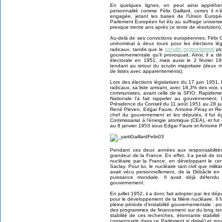
En quelques lignes, on peut ainsi appréhen
personnalité comme Félix Gaillard, certes il n
engagée, jetant les bases de l’Union Europé
Parlement Européen fut élu au suffrage universel 
presque trente ans après ce texte de résolution).
Au-delà de ses convictions européennes, Félix Ga
uninominal à deux tours pour les élections légi
scrutin proportionnel
radicaux, tandis que le
plo
gouvernementale qu’il provoquait. Ainsi, il a dé
électorale en 1951, mais aussi le 2 février 19
tendant au retour du scrutin majoritaire (deux m
de listes avec apparentements).
Lors des élections législatives du 17 juin 1951, 
radicaux, sa liste arrivant, avec 18,3% des voix,
communistes, avant celle de la SFIO. Rapidemen
Nationale l’a fait rappeler au gouvernement.
Présidence du Conseil du 11 août 1951 au 28 j
René Pleven, Edgar Faure, Antoine Pinay et René
chef du gouvernement et les députés, il fut 
Commissariat à l’énergie atomique (CEA), et fu
au 8 janvier 1953 sous Edgar Faure et Antoine P
Pendant ces deux années aux responsabilités,
grandeur de la France. En effet, il a pesé de t
nucléaire par la France, en développant le c
Saclay. Pour lui, le nucléaire tant civil que milita
avait vécu personnellement, de la Débâcle e
puissance mondiale. Il avait déjà défend
gouvernement.
En juillet 1952, il a donc fait adopter par les 
pour le développement de la filière nucléaire. Il f
pleine période d’instabilité gouvernementale : pour 
des programmes de financement sur du long ter
stabilité de ces recherches, étonnante stabili
consensuels dans ce Parlement si divisé) et po