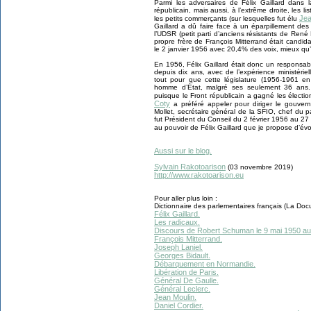
Parmi les adversaires de Félix Gaillard dans 
républicain, mais aussi, à l’extrême droite, les 
Jea
les petits commerçants (sur lesquelles fut élu
Gaillard a dû faire face à un éparpillement de
l’UDSR (petit parti d’anciens résistants de René
propre frère de François Mitterrand était candid
le 2 janvier 1956 avec 20,4% des voix, mieux qu
En 1956, Félix Gaillard était donc un responsabl
depuis dix ans, avec de l’expérience ministérie
tout pour que cette législature (1956-1961 en p
homme d’État, malgré ses seulement 36 ans. Ma
puisque le Front républicain a gagné les élection
Coty
a préféré appeler pour diriger le gouve
Mollet, secrétaire général de la SFIO, chef du pa
fut Président du Conseil du 2 février 1956 au 2
au pouvoir de Félix Gaillard que je propose d’é
Aussi sur le blog.
Sylvain Rakotoarison
(03 novembre 2019)
http://www.rakotoarison.eu
Pour aller plus loin :
Dictionnaire des parlementaires français (La Doc
Félix Gaillard.
Les radicaux.
Discours de Robert Schuman le 9 mai 1950 au Sa
François Mitterrand.
Joseph Laniel.
Georges Bidault.
Débarquement en Normandie.
Libération de Paris.
Général De Gaulle.
Général Leclerc.
Jean Moulin.
Daniel Cordier.