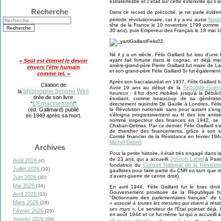
extraterrestre et c’était sur cette extériorité qu’
Recherche
Dans ce record de précocité, je ne parle évidem
Napol
période révolutionnaire, car il y a eu aussi
tête de la France le 10 novembre 1799 comme "
30 ans), puis Empereur des Français le 18 mai 1
Né il y a un siècle, Félix Gaillard fut issu d’un
ayant fait fortune dans le cognac, et déjà imp
« Seul est éternel le devoir
arrière-grand-père Pierre Gaillard fut maire de 
envers l'être humain
et son grand-père Félix Gaillard Sr fut également
comme tel. »
Après son baccalauréat en 1937, Félix Gaillard fu
Citation de
Seconde Guerr
Avoir 19 ans au début de la
philosophe Simone Weil
la
heureux : il fut donc mobilisé jusqu’à la Débâ
tirée de son livre
étudiant, comme beaucoup de sa génération
L'Enracinement
"
"
directement rejoindre De Gaulle à Londres, Féli
la Révolution nationale sans pour autant s’en
(éd. Gallimard) publié
s’éloigna progressivement au fil des lois antis
en 1949 après sa mort.
nommé inspecteur des finances en 1942, se r
Chaban-Delmas. Par ce dernier, Félix Gaillard s
de chercher des financements, grâce à son st
Comité financier de la Résistance en février 
Michel Debré
.
Archives
Pour la petite histoire, il était très engagé dans
Joseph Laniel
de 23 ans, qui a accueilli
à Paris
Août 2026
(4)
Conseil National de la Résista
fondatrice du
Juillet 2026
(39)
gaullistes pour faire partie du CNR en tant que r
d’avant-guerre de centre droit).
Juin 2026
(30)
Mai 2026
(34)
En avril 1944, Félix Gaillard fut le bras dro
Gouvernement provisoire de la République fra
Avril 2026
(33)
"Dictionnaire des parlementaires français" de 
Mars 2026
(28)
« associé à toutes les mesures qui visent à rétab
ses murs »
. Le serviteur de l’État pointait déjà. 
Février 2026
(29)
en août 1944 et ce fut même lui qui a accueilli à 
Janvier 2026
(29)
e