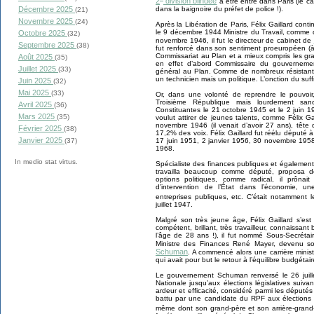
2
division blindée
a être entré dans Paris (le ca
dans la baignoire du préfet de police !).
Décembre 2025
(21)
Novembre 2025
(24)
Après la Libération de Paris, Félix Gaillard co
le 9 décembre 1944 Ministre du Travail, comme 
Octobre 2025
(32)
novembre 1946, il fut le directeur de cabinet de
Septembre 2025
(38)
fut renforcé dans son sentiment proeuropéen (à 
Commissariat au Plan et a mieux compris les gr
Août 2025
(35)
en effet d’abord Commissaire du gouvernemen
Juillet 2025
(33)
général au Plan. Comme de nombreux résistants,
un technicien mais un politique. L’onction du suf
Juin 2025
(32)
Mai 2025
(33)
Or, dans une volonté de reprendre le pouvoir,
Troisième République mais lourdement san
Avril 2025
(36)
Constituantes le 21 octobre 1945 et le 2 juin 
Mars 2025
(35)
voulut attirer de jeunes talents, comme Félix G
novembre 1946 (il venait d’avoir 27 ans), tête 
Février 2025
(38)
17,2% des voix. Félix Gaillard fut réélu député à
Janvier 2025
17 juin 1951, 2 janvier 1956, 30 novembre 195
(37)
1968.
In medio stat virtus.
Spécialiste des finances publiques et également 
travailla beaucoup comme député, proposa d
options politiques, comme radical, il prôna
d’intervention de l’État dans l’économie, u
entreprises publiques, etc. C’était notamment l
juillet 1947.
Malgré son très jeune âge, Félix Gaillard s’es
compétent, brillant, très travailleur, connaissa
l’âge de 28 ans !), il fut nommé Sous-Secréta
Ministre des Finances René Mayer, devenu 
Schuman
. A commencé alors une carrière ministé
qui avait pour but le retour à l’équilibre budgétai
Le gouvernement Schuman renversé le 26 juille
Nationale jusqu’aux élections législatives suiva
ardeur et efficacité, considéré parmi les députés
battu par une candidate du RPF aux élections
même dont son grand-père et son arrière-grand-