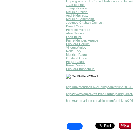
Le programme du Conseil National de la Rési
Jean Monnet.
Joseph Kessel.
Maurice Druon.
André Malraux.
Maurice Schumann.
Jacques Chaban-Delmas.
Daniel Mayer.
Edmond Michelet.
Alain Savary.
Léon Blum.
Pierre Mendès France.
Édouard Herriot.
Vincent Auriol.
René Coty.
Maurice Faure.
Gaston Defferre.
Edgar Faure.
René Cassin.
Édouard Bonnefous.
http://rakotoarison.over-blog.com/article-sr-201
https://www.agoravox.fr/actualites/politique/art
http://rakotoarison.canalblog.com/archives/20