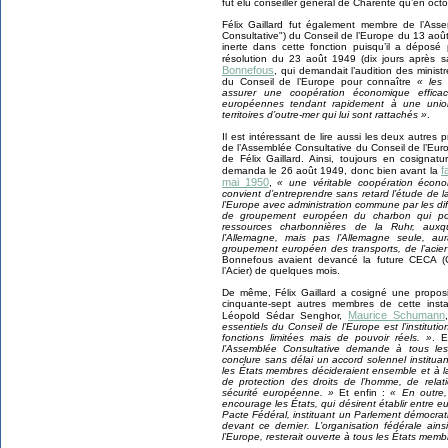
fut élu conseiller général de Charente qu’en oct
Félix Gaillard fut également membre de l’Ass
Consultative") du Conseil de l’Europe du 13 aoû
inerte dans cette fonction puisqu’il a déposé
résolution du 23 août 1949 (dix jours après s
Bonnefous
, qui demandait l’audition des minis
du Conseil de l’Europe pour connaître
« les
assurer une coopération économique effica
européennes tendant rapidement à une unio
territoires d’outre-mer qui lui sont rattachés »
.
Il est intéressant de lire aussi les deux autre
de l’Assemblée Consultative du Conseil de l’Eu
de Félix Gaillard. Ainsi, toujours en cosigna
f
demanda le 26 août 1949, donc bien avant la
mai 1950
,
« une véritable coopération éco
convient d’entreprendre sans retard l’étude d
l’Europe avec administration commune par les di
de groupement européen du charbon qui po
ressources charbonnières de la Ruhr, auxq
l’Allemagne, mais pas l’Allemagne seule, au
groupement européen des transports, de l’acier e
Bonnefous avaient devancé la future CECA
l’Acier) de quelques mois.
De même, Félix Gaillard a cosigné une proposi
cinquante-sept autres membres de cette ins
Maurice Schumann
Léopold Sédar Senghor,
essentiels du Conseil de l’Europe est l’institut
fonctions limitées mais de pouvoir réels. »
. E
l’Assemblée Consultative demande à tous le
conclure sans délai un accord solennel institua
les États membres décideraient ensemble et à l
de protection des droits de l’homme, de relat
sécurité européenne. »
Et enfin :
« En outre,
encourage les États, qui désirent établir entre e
Pacte Fédéral, instituant un Parlement démocr
devant ce dernier. L’organisation fédérale ain
l’Europe, resterait ouverte à tous les États memb