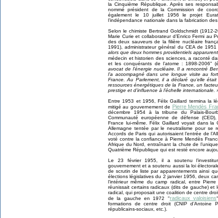
la Cinquième République. Après ses responsabilit
nommé président de la Commission de coordi
également le 10 juillet 1956 le projet Eur
l’indépendance nationale dans la fabrication des
Selon le chimiste Bertrand Goldschmidt (1912-
Marie Curie et collaborateur d’Enrico Fermi au P
des deux sauveurs de la filière nucléaire franç
1991), administrateur général du CEA de 1951 
alors que deux hommes providentiels apparurent 
médecin et historien des sciences, a raconté d
et les conquérants de l’atome : 1898-2006" (
avocat de l’énergie nucléaire. Il a rencontré B
l’a accompagné dans une longue visite au fort
France. Au Parlement, il a déclaré qu’elle étai
ressources énergétiques de la France, un facteu
prestige et d’influence à l’échelle internationale. 
Entre 1953 et 1956, Félix Gaillard termina la l
Pierre Mendès Fra
mitigé au gouvernement de
décembre 1954 à la tribune du Palais-Bourb
Communauté européenne de défense (CED), d
France lui-même. Félix Gaillard voyait dans la
Allemagne tentée par le neutralisme pour se réu
Accords de Paris qui autorisaient l’entrée de l’A
voté contre la confiance à Pierre Mendès Franc
Afrique du Nord, entraînant la chute de l’uniq
Quatrième République qui est resté encore aujour
Le 23 février 1955, il a soutenu l’investi
gouvernement et a soutenu aussi la loi élector
de scrutin de liste par apparentements ainsi qu
élections législatives du 2 janvier 1956, deux ca
l’intérieur même du camp radical, entre Pierr
réunissait certains radicaux (dits de gauche) et 
radical, qui proposait une coalition de centre dr
radicaux valoisiens
de la gauche en 1972 "
formations de centre droit (CNIP d’Antoine P
républicains-sociaux, etc.).