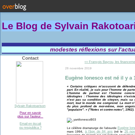
Le Blog de Sylvain Rakotoa
modestes réflexions sur l'actual
Contact
<< François Bayrou, les financeme
26 novembre 2019
Eugène Ionesco est né il y a 
« Certains critiques m’accusent de défendr
part. En réalité, je suis pour l’homme de pa
L’homme de partout est l’homme concret
idéologies : l’homme des idéologies n’exist
n’est pas sa condition de citoyen, mais sa 
mort, tout le monde me comprend. La mort n’e
Sylvain Rakotoarison
du plus profond de moi-même, mon angoiss
"populaire". » ("Notes et contre-notes", 1962).
Pour en savoir
plus sur l'auteur...
Email en tiscali
ou respublica ?
Eugène Ion
Le célèbre dramaturge de l’absurde
à l’âge de 84 ans
26 no
mars 1994,
(né le
l’occasion de revenir sur cet écrivain savoureux 