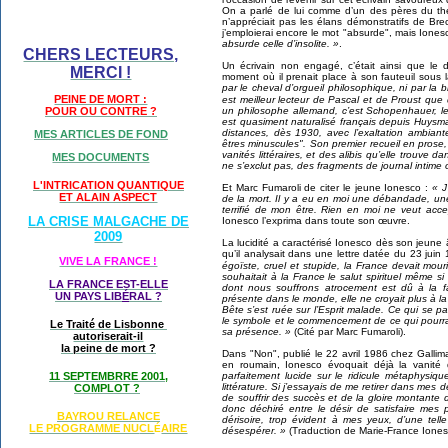
On a parlé de lui comme d’un des pères du thé
n’appréciait pas les élans démonstratifs de Bre
j’emploierai encore le mot "absurde", mais Ionesc
absurde celle d’insolite. »
.
CHERS LECTEURS,
Un écrivain non engagé, c’était ainsi que le 
MERCI !
moment où il prenait place à son fauteuil sous
par le cheval d’orgueil philosophique, ni par la 
PEINE DE MORT :
est meilleur lecteur de Pascal et de Proust que
un philosophe allemand, c’est Schopenhauer, le 
POUR OU CONTRE ?
est quasiment naturalisé français depuis Huys
distances, dès 1930, avec l’exaltation ambiante 
MES ARTICLES DE FOND
êtres minuscules". Son premier recueil en prose,
vanités littéraires, et des alibis qu’elle trouve da
MES DOCUMENTS
ne s’exclut pas, des fragments de journal intime 
L'INTRICATION QUANTIQUE
Et Marc Fumaroli de citer le jeune Ionesco :
« J
ET ALAIN ASPECT
de la mort. Il y a eu en moi une débandade, une
terrifié de mon être. Rien en moi ne veut acce
LA CRISE MALGACHE DE
Ionesco l’exprima dans toute son œuvre.
2009
La lucidité a caractérisé Ionesco dès son jeune â
qu’il analysait dans une lettre datée du 23 juin
VIVE LA FRANCE !
égoïste, cruel et stupide, la France devait mouri
souhaitait à la France le salut spirituel même si
LA FRANCE EST-ELLE
dont nous souffrons atrocement est dû à la fa
UN PAYS LIB
É
RAL ?
présente dans le monde, elle ne croyait plus à l
Bête s’est ruée sur l’Esprit malade. Ce qui se 
le symbole et le commencement de ce qui pourra
Le Traité de Lisbonne
sa présence. »
(Cité par Marc Fumaroli).
autoriserait-il
la peine de mort ?
Dans "Non", publié le 22 avril 1986 chez Gallim
en roumain, Ionesco évoquait déjà la vanité d
parfaitement lucide sur le ridicule métaphysiq
11 SEPTEMBRRE 2001,
littérature. Si j’essayais de me retirer dans mes d
COMPLOT ?
de souffrir des succès et de la gloire montante de
donc déchiré entre le désir de satisfaire mes 
BAYROU RELANCE
dérisoire, trop évident à mes yeux, d’une telle
LE PROGRAMME NU
CL
AIRE
É
désespérer. »
(Traduction de Marie-France Iones