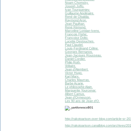
Noam Chomsky.
Joseph Joffo.
Ivan Tourgueniev.
Guillaume Apolinaire.
René de Obaldia.
Raymond Aron.
Jean Paulhan.
René Rémond.
Marceline Loridan-Ivens.
François Flohic.
Françoise Dolto.
Lucette Destouches.
Paul Claudel.
Louis-Ferdinand Céline.
Georges Bernanos.
Jean-Jacques Rousseau.
Daniel Cordier.
Philip Roth.
Voltaire.
Jean d’Alembert.
Victor Hugo.
Karl Marx.
Charles Maurras.
Barbe Acarie.
Le philosophe Alain.
Marguerite Yourcenar.
Albert Camus.
Jean d’Ormesson.
Les 90 ans de Jean d’O.
http://rakotoarison.over-blog.com/article-sr-2
http://rakotoarison.canalblog.com/archives/20