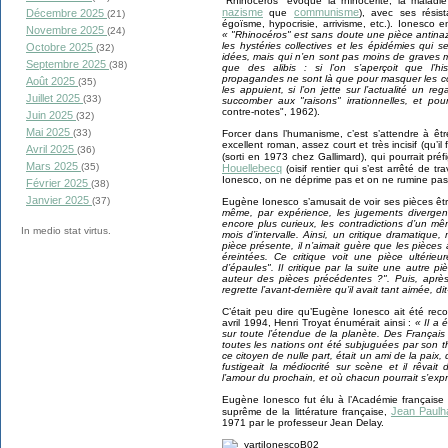
"Rhinocéros" évoque la rhinocérite, la malad
nazisme
communisme
Décembre 2025
que
), avec ses résis
(21)
égoïsme, hypocrisie, arrivisme, etc.). Ionesco e
Novembre 2025
(24)
« "Rhinocéros" est sans doute une pièce antinazi
les hystéries collectives et les épidémies qui 
Octobre 2025
(32)
idées, mais qui n’en sont pas moins de graves m
Septembre 2025
(38)
que des alibis : si l’on s’aperçoit que l’
propagandes ne sont là que pour masquer les cont
Août 2025
(35)
les appuient, si l’on jette sur l’actualité un r
Juillet 2025
(33)
succomber aux "raisons" irrationnelles, et po
contre-notes", 1962).
Juin 2025
(32)
Mai 2025
(33)
Forcer dans l’humanisme, c’est s’attendre à ê
excellent roman, assez court et très incisif (qu’il
Avril 2025
(36)
(sorti en 1973 chez Gallimard), qui pourrait pr
Mars 2025
(35)
Houellebecq
(oisif rentier qui s’est arrêté de tr
Ionesco, on ne déprime pas et on ne rumine pas,
Février 2025
(38)
Janvier 2025
(37)
Eugène Ionesco s’amusait de voir ses pièces êt
même, par expérience, les jugements divergent
encore plus curieux, les contradictions d’un 
In medio stat virtus.
mois d’intervalle. Ainsi, un critique dramatiqu
pièce présente, il n’aimait guère que les pièces 
éreintées. Ce critique voit une pièce ultérie
d’épaules". Il critique par la suite une autre pi
auteur des pièces précédentes ?". Puis, après 
regrette l’avant-dernière qu’il avait tant aimée, dit-
C’était peu dire qu’Eugène Ionesco ait été rec
avril 1994, Henri Troyat énumérait ainsi :
« Il a 
sur toute l’étendue de la planète. Des Françai
toutes les nations ont été subjuguées par son th
ce citoyen de nulle part, était un ami de la paix, 
fustigeait la médiocrité sur scène et il rêvait
l’amour du prochain, et où chacun pourrait s’expr
Eugène Ionesco fut élu à l’Académie française l
Jean Paulh
suprême de la littérature française,
1971 par le professeur Jean Delay.