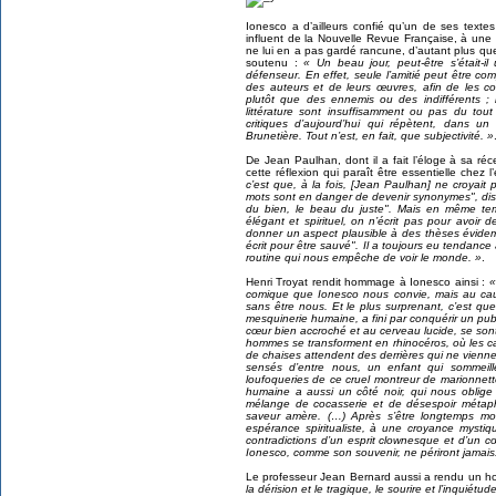
Ionesco a d’ailleurs confié qu’un de ses texte
influent de la Nouvelle Revue Française, à une
ne lui en a pas gardé rancune, d’autant plus que
soutenu :
« Un beau jour, peut-être s’était-il
défenseur. En effet, seule l’amitié peut être com
des auteurs et de leurs œuvres, afin de les co
plutôt que des ennemis ou des indifférents ; l’
littérature sont insuffisamment ou pas du tout
critiques d’aujourd’hui qui répètent, dans u
Brunetière. Tout n’est, en fait, que subjectivité. »
De Jean Paulhan, dont il a fait l’éloge à sa r
cette réflexion qui paraît être essentielle chez l
c’est que, à la fois, [Jean Paulhan] ne croyait p
mots sont en danger de devenir synonymes", disait
du bien, le beau du juste". Mais en même temps
élégant et spirituel, on n’écrit pas pour avoir 
donner un aspect plausible à des thèses évide
écrit pour être sauvé". Il a toujours eu tendance 
routine qui nous empêche de voir le monde. »
.
Henri Troyat rendit hommage à Ionesco ainsi :
«
comique que Ionesco nous convie, mais au ca
sans être nous. Et le plus surprenant, c’est que 
mesquinerie humaine, a fini par conquérir un pub
cœur bien accroché et au cerveau lucide, se son
hommes se transforment en rhinocéros, où les c
de chaises attendent des derrières qui ne vienne
sensés d’entre nous, un enfant qui sommeille
loufoqueries de ce cruel montreur de marionnett
humaine a aussi un côté noir, qui nous oblige à
mélange de cocasserie et de désespoir métap
saveur amère. (…) Après s’être longtemps moq
espérance spiritualiste, à une croyance mysti
contradictions d’un esprit clownesque et d’un 
Ionesco, comme son souvenir, ne périront jamais
Le professeur Jean Bernard aussi a rendu un 
la dérision et le tragique, le sourire et l’inquiétu