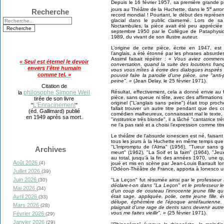
Depuis le 16 février 1957, sa première grande p
e
jours au Théâtre de la Huchette, dans le 5
arron
Recherche
record mondial ! Pourtant, le début des représent
glacial dans le public clairsemé. Lors de 
Noctambules, la pièce avait été peu appréciée p
septembre 1950 par le Collègue de Pataphysi
1989, du vivant de son illustre auteur.
L’origine de cette pièce, écrite en 1947, est
l’anglais, a été étonné par les phrases absurde
Assimil faisait répéter :
« Vous aviez commenc
« Seul est éternel le devoir
conversation, quand la suite des locutions fra
envers l'être humain
vous vous mîtes à écrire des dialogues inspirés
comme tel. »
pouvoir faire la parodie d’une pièce, une "anti
peine". »
(Jean Delay, le 25 février 1971).
Citation de
philosophe Simone Weil
Résultat, effectivement, cela a donné envie au
la
pièce, sans queue ni tête, avec des affirmations 
tirée de son livre
originel ("L’anglais sans peine") était trop proc
L'Enracinement
"
"
fallait trouver un autre titre pendant que des 
(éd. Gallimard) publié
comédien malheureux, connaissant mal le texte, 
en 1949 après sa mort.
"institutrice très blonde", il a lâché "cantatrice tr
ne l’a pas raté et a choisi l’expression comme titr
Le théâtre de l’absurde ionescien est né, faisan
tous les jours à la Huchette en même temps que
"L’Impromptu de l’Alma" (1956), "Tueur sans 
Archives
meurt" (1962), "La Soif et la faim" (1964), "Je
au total, jusqu’à la fin des années 1970, une q
Août 2026
(4)
joué et mis en scène par Jean-Louis Barrault lor
l’Odéon-Théâtre de France, apporta à Ionesco u
Juillet 2026
(39)
Juin 2026
(30)
"La Leçon" fut résumée ainsi par le professeur
déclare-t-on dans "La Leçon" et le professeur l
Mai 2026
(34)
d’un coup de couteau l’innocente jeune fille qu’i
Avril 2026
était sage, appliquée, polie, cette jeune fill
(33)
déluge, éphémère de l’époque antéfaurienne. Q
Mars 2026
(28)
plaignait d’une rage de dents sans devenir aut
vous me faites vieillir". »
(25 février 1971).
Février 2026
(29)
Janvier 2026
(29)