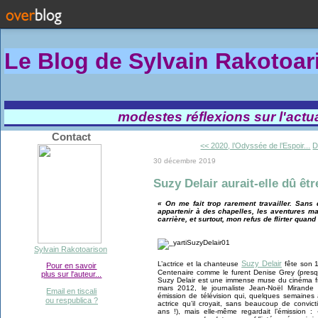
Le Blog de Sylvain Rakotoa
modestes réflexions sur l'actual
Contact
<< 2020, l’Odyssée de l’Espoir...
D
30 décembre 2019
Suzy Delair aurait-elle dû êtr
« On me fait trop rarement travailler. Sans
appartenir à des chapelles, les aventures ma
carrière, et surtout, mon refus de flirter quand i
Sylvain Rakotoarison
Suzy Delair
L’actrice et la chanteuse
fête son 
Pour en savoir
Centenaire comme le furent Denise Grey (pres
plus sur l'auteur...
Suzy Delair est une immense muse du cinéma fr
mars 2012, le journaliste Jean-Noël Mirande
Email en tiscali
émission de télévision qui, quelques semaine
ou respublica ?
actrice qu’il croyait, sans beaucoup de convict
ans !), mais elle-même regardait l’émission :