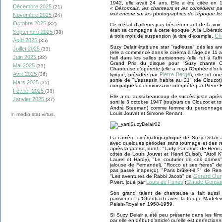
1942, elle avait 24 ans. Elle a été citée en
Décembre 2025
(21)
« Désormais, les chanteurs et les comédiens pa
voit encore sur les photographies de l’époque le
Novembre 2025
(24)
Octobre 2025
(32)
Ce n’était d’ailleurs pas très étonnant de la vo
était sa compagne à cette époque. À la Libérati
Septembre 2025
(38)
Ch
à trois mois de suspension (à titre d’exemple,
Août 2025
(35)
Suzy Delair était une star "radieuse" dès les a
Juillet 2025
(33)
(elle a commencé dans le cinéma à l’âge de 11 
Juin 2025
(32)
hall dans les salles parisiennes (elle fut à l’a
Grand Prix du disque pour "Suzy chante Off
Mai 2025
(33)
Chanteuse d’opérette (elle a reçu l’Orphée d’or 
Avril 2025
(36)
Pierre Bergé
lyrique, présidée par
), elle fut u
sortie de "L’assassin habite au 21" (de Clouzot)
Mars 2025
(35)
compagne du commissaire interprété par Pierre F
Février 2025
(38)
Elle a eu aussi beaucoup de succès juste après
Janvier 2025
(37)
sorti le 3 octobre 1947 (toujours de Clouzot et t
André Steeman) comme femme du personnage 
Louis Jouvet et Simone Renant.
In medio stat virtus.
La carrière cinématographique de Suzy Delair 
avec quelques périodes sans tournage et des ret
après la guerre, dont : "Lady Paname" de Henri 
côtés de Louis Jouvet et Henri Guisol), "Atoll
Laurel et Hardy), "Le couturier de ces dames
jalouse de Fernandel), "Rocco et ses frères" de
pas passé inaperçu), "Paris brûle-t-il ?" de R
Gérard Our
"Les aventures de Rabbi Jacob" de
Louis de Funès
Claude Gensa
Pivert, joué par
(
Son grand talent de chanteuse a fait aussi
parisienne" d’Offenbach avec la troupe Madele
Palais-Royal en 1958-1959.
Si Suzy Delair a été peu présente dans les film
par elle en début d’article) qu’elle est perfection