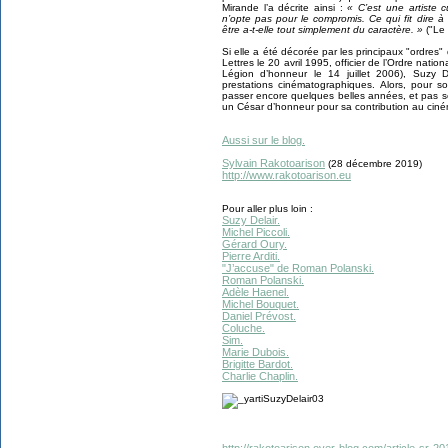
Mirande l’a décrite ainsi :
« C’est une artiste c
n’opte pas pour le compromis. Ce qui fit dire à 
être a-t-elle tout simplement du caractère. »
("Le 
Si elle a été décorée par les principaux "ordre
Lettres le 20 avril 1995, officier de l’Ordre natio
Légion d’honneur le 14 juillet 2006), Suzy 
prestations cinématographiques. Alors, pour s
passer encore quelques belles années, et pas s
un César d’honneur pour sa contribution au cin
Aussi sur le blog.
Sylvain Rakotoarison
(28 décembre 2019)
http://www.rakotoarison.eu
Pour aller plus loin :
Suzy Delair.
Michel Piccoli.
Gérard Oury.
Pierre Arditi.
"J’accuse" de Roman Polanski.
Roman Polanski.
Adèle Haenel.
Michel Bouquet.
Daniel Prévost.
Coluche.
Sim.
Marie Dubois.
Brigitte Bardot.
Charlie Chaplin.