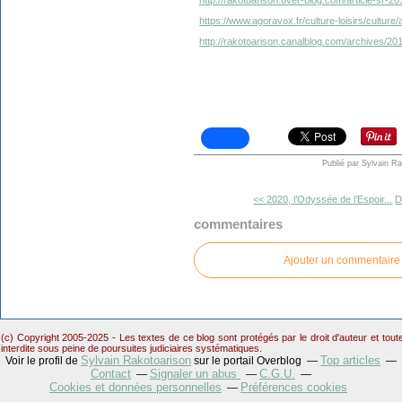
http://rakotoarison.over-blog.com/article-sr-2
https://www.agoravox.fr/culture-loisirs/culture/
http://rakotoarison.canalblog.com/archives/2
Publié par Sylvain R
<< 2020, l’Odyssée de l’Espoir...
D
commentaires
Ajouter un commentaire
(c) Copyright 2005-2025 - Les textes de ce blog sont protégés par le droit d'auteur et tou
interdite sous peine de poursuites judiciaires systématiques.
Sylvain Rakotoarison
Top articles
Voir le profil de
sur le portail Overblog
Contact
Signaler un abus
C.G.U.
Cookies et données personnelles
Préférences cookies