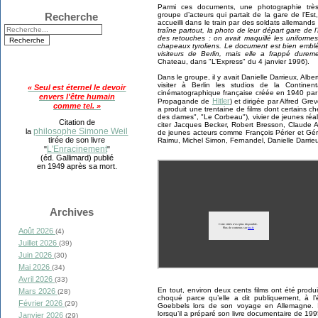
Parmi ces documents, une photographie très
Recherche
groupe d’acteurs qui partait de la gare de l’Est
accueilli dans le train par des soldats allemand
traîne partout, la photo de leur départ gare de 
des retouches : on avait maquillé les uniformes
chapeaux tyroliens. Le document est bien emblé
visiteurs de Berlin, mais elle a frappé dure
Chateau, dans "L’Express" du 4 janvier 1996).
Dans le groupe, il y avait Danielle Darrieux, Albert
visiter à Berlin les studios de la Continent
« Seul est éternel le devoir
cinématographique française créée en 1940 par 
envers l'être humain
Hitler
Propagande de
) et dirigée par Alfred Gr
comme tel. »
a produit une trentaine de films dont certains 
des dames", "Le Corbeau"), vivier de jeunes réa
Citation de
citer Jacques Becker, Robert Bresson, Claude A
philosophe Simone Weil
la
de jeunes acteurs comme François Périer et Gé
tirée de son livre
Raimu, Michel Simon, Fernandel, Danielle Darrieu
L'Enracinement
"
"
(éd. Gallimard) publié
en 1949 après sa mort.
Archives
Août 2026
(4)
Juillet 2026
(39)
Juin 2026
(30)
Mai 2026
(34)
Avril 2026
(33)
En tout, environ deux cents films ont été produ
Mars 2026
(28)
choqué parce qu’elle a dit publiquement, à l
Février 2026
(29)
Goebbels lors de son voyage en Allemagne. 
lorsqu’il a préparé son livre documentaire de 19
Janvier 2026
(29)