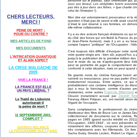
personne sur le plateau, sauf l’intéressée qui, j
sous son linceul. Les cinéphiles furent assommé
pas très à jour dans ses fiches. »
(par charité ch
celui de l’émission !).
CHERS LECTEURS,
Mon titre est volontairement provocateur et la
question n’était pas de savoir si elle avait cou
MERCI !
(c’était le sort réservé à ces femmes, en dehors 
elle-même collaboratrice.
PEINE DE MORT :
POUR OU CONTRE ?
Il y a eu des acteurs français résistants ou qui o
du côté des forces qui ont libéré la France du 
MES ARTICLES DE FOND
et Jean-Pierre Aumont), mais il y en a eu beau
compte l’aspect "politique" de l’Occupation : l’id
MES DOCUMENTS
C’est toujours très difficile d’évoquer cette so
voire quatre-vingts ans : bien sûr, aujourd’hui, a 
L'INTRICATION QUANTIQUE
jusqu’à la publication de la première édition des
ET ALAIN ASPECT
tout le reste de sa vie d’après-guerre (leur éd
peut se permettre de juger le comportement de
LA CRISE MALGACHE DE
confronté à cette situation, mais on peut quand
2009
De grands noms du cinéma français furent ain
naïveté ou insouciance, pour ne pas parler d’in
VIVE LA FRANCE !
institutionnel nouveau. Entre autres, ce qui n
probablement une certaine intelligence du disc
LA FRANCE EST-ELLE
(qui a reçu la francisque, comme d’autres per
UN PAYS LIB
É
RAL ?
François Mitterrand
résistantes, entre autres
e
Joseph Kes
Clouzot (notamment accusé par
Le Traité de Lisbonne
Fresnay, Albert Préjean, etc. ont montré sinon d
autoriserait-il
l’égard de l’occupant.
la peine de mort ?
Sans complaisance, le professionnel du cin
distributeur des films de Bruce Lee et James De
11 SEPTEMBRRE 2001,
collectionneur de documents sur le cinéma, 
COMPLOT ?
pages en 1995 (grand succès réédité en 2011), 
l’Occupation, 1940-1944", où sont présentés 
notamment des affiches, coupures de journaux 
BAYROU RELANCE
très complaisants avec les Allemands. Ce livre 
LE PROGRAMME NU
CL
AIRE
É
Sacha Guitry, Ginette Leclerc, Robert Le Vigan, 