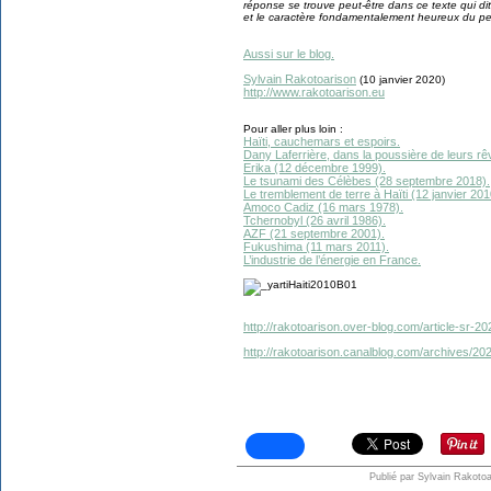
réponse se trouve peut-être dans ce texte qui dit
et le caractère fondamentalement heureux du pe
Aussi sur le blog.
Sylvain Rakotoarison
(10 janvier 2020)
http://www.rakotoarison.eu
Pour aller plus loin :
Haïti, cauchemars et espoirs.
Dany Laferrière, dans la poussière de leurs rê
Erika (12 décembre 1999).
Le tsunami des Célèbes (28 septembre 2018).
Le tremblement de terre à Haïti (12 janvier 201
Amoco Cadiz (16 mars 1978).
Tchernobyl (26 avril 1986).
AZF (21 septembre 2001).
Fukushima (11 mars 2011).
L’industrie de l’énergie en France.
http://rakotoarison.over-blog.com/article-sr-2
http://rakotoarison.canalblog.com/archives/20
Publié par Sylvain Rakotoa