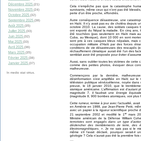
Décembre 2025
(21)
Cela n’empêche pas que la catastrophe humain
Novembre 2025
(24)
survivants, même ceux qui n’ont pas été blessés
perte d’un être proche, effondrés.
Octobre 2025
(32)
Septembre 2025
Autre conséquence désastreuse, une catastroph
(38)
en Haïti. Il n’y avait pas eu de choléra depuis un 
Août 2025
(35)
octobre 2010. La cause, des soldats casques bl
ont exporté du Népal la maladie. En cinq ans, l
Juillet 2025
(33)
été touchées (pas seulement en Haïti mais au
Juin 2025
(32)
Cuba, au Mexique), dont 10 000 en sont mortes.
sont pris à ces casques bleus népalais, mais ce
Mai 2025
(33)
occupation militaire d’Haïti par des forces ét
Avril 2025
(36)
conditions de vie désastreuses des rescapés (ea
réchauffement climatique aurait été l’un des fac
Mars 2025
(35)
semblait avoir été proposée pour éviter d’assumer
Février 2025
(38)
Aussi, sans oublier toutes les victimes de cette ca
Janvier 2025
(37)
comme des petites photos, évoquer deux cons
malheureuse.
In medio stat virtus.
Commençons par la dernière, malheureuse.
désinformation s’est amplifiée en Haïti sur le
télévision publique vénézuélienne, noyée dans 
preuve, le 18 janvier 2010, que le trembleme
sismique américaine. L’affirmation est d’autant
magnitude 7, il faudrait une énergie équiva
(magnitude 8, 900 bombes atomiques, voir plus h
Cette rumeur, remise à jour avec l’actualité, ava
en Arménie en 1988, par Jean-Pierre Petit, même s
avec un papier à la rigueur scientifique proche d
er
21 septembre 2002 et modifié le 1
mars 200
Ministre américain de la Défense William Cohe
terroristes sont engagés dans un type d’action
déclencher des tremblements de terre, des é
électromagnétiques. »
. Je ne sais pas si le mi
même s’il l’avait déclaré, pourquoi serait-i
géologie ? Cela n’aurait pas été la première fois 