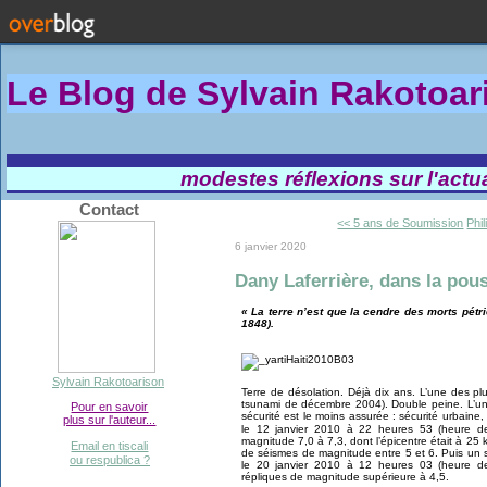
Le Blog de Sylvain Rakotoa
modestes réflexions sur l'actual
Contact
<< 5 ans de Soumission
Phil
6 janvier 2020
Dany Laferrière, dans la pous
« La terre n’est que la cendre des morts pétr
1848).
Sylvain Rakotoarison
Terre de désolation. Déjà dix ans. L’une des p
tsunami de décembre 2004). Double peine. L’un
Pour en savoir
sécurité est le moins assurée : sécurité urbaine, 
plus sur l'auteur...
le 12 janvier 2010 à 22 heures 53 (heure d
magnitude 7,0 à 7,3, dont l’épicentre était à 25 
Email en tiscali
de séismes de magnitude entre 5 et 6. Puis un
ou respublica ?
le 20 janvier 2010 à 12 heures 03 (heure de
répliques de magnitude supérieure à 4,5.