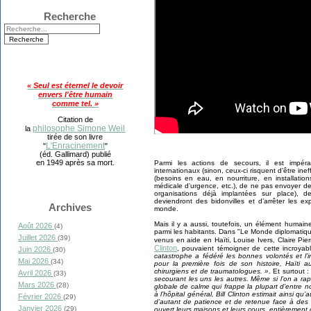
Recherche
« Seul est éternel le devoir
envers l'être humain
comme tel. »
Citation de
philosophe Simone Weil
la
tirée de son livre
L'Enracinement
"
"
(éd. Gallimard) publié
en 1949 après sa mort.
Parmi les actions de secours, il est impér
internationaux (sinon, ceux-ci risquent d’être inef
(besoins en eau, en nourriture, en installatio
médicale d’urgence, etc.), de ne pas envoyer de
organisations déjà implantées sur place), 
deviendront des bidonvilles et d’arrêter les e
Archives
monde.
Mais il y a aussi, toutefois, un élément humain
Août 2026
(4)
parmi les habitants. Dans "Le Monde diplomatique
Juillet 2026
(39)
venus en aide en Haïti, Louise Ivers, Claire Pi
Clinton
, pouvaient témoigner de cette incroyabl
Juin 2026
(30)
catastrophe a fédéré les bonnes volontés et l’i
Mai 2026
(34)
pour la première fois de son histoire, Haïti 
chirurgiens et de traumatologues. »
. Et surtout 
Avril 2026
(33)
secourant les uns les autres. Même si l’on a ra
Mars 2026
(28)
globale de calme qui frappe la plupart d’entre n
à l’hôpital général, Bill Clinton estimait ainsi 
Février 2026
(29)
d’autant de patience et de retenue face à des 
Janvier 2026
(29)
ouvert leurs maisons et leurs cours, entièrement