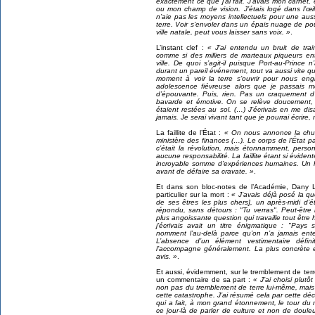
exactement ce que j’ai fait. J’avais mon carnet, e
ou mon champ de vision. J’étais logé dans l’œ
n’aie pas les moyens intellectuels pour une aus
terre. Voir s’envoler dans un épais nuage de pou
ville natale, peut vous laisser sans voix. »
.
L’instant clef :
« J’ai entendu un bruit de tra
comme si des milliers de marteaux piqueurs en
ville. De quoi s’agit-il puisque Port-au-Prince
durant un pareil événement, tout va aussi vite qu
moment à voir la terre s’ouvrir pour nous en
adolescence fiévreuse alors que je passais 
d’épouvante. Puis, rien. Pas un craquement d’
bavarde et émotive. On se relève doucement, 
étaient restées au sol. (…) J’écrivais en me d
jamais. Je serai vivant tant que je pourrai écrir
La faillite de l’État :
« On nous annonce la chute
ministère des finances (…). Le corps de l’État p
c’était la révolution, mais étonnamment, pers
aucune responsabilité. La faillite étant si évid
incroyable somme d’expériences humaines. Un h
avant de défaire sa cravate. »
.
Et dans son bloc-notes de l’Académie, Dany La
particulier sur la mort :
« J’avais déjà posé la q
de ses êtres les plus chers], un après-midi d’é
répondu, sans détours : "Tu verras". Peut-être
plus angoissante question qui travaille tout être h
j’écrivais avait un titre énigmatique : "Pays
nomment l’au-delà parce qu’on n’a jamais ent
L’absence d’un élément vestimentaire défin
l’accompagne généralement. La plus concrète et
avis. »
.
Et aussi, évidemment, sur le tremblement de terr
un commentaire de sa part :
« J’ai choisi plutô
non pas du tremblement de terre lui-même, mais 
cette catastrophe. J’ai résumé cela par cette dé
qui a fait, à mon grand étonnement, le tour du 
ce jour-là de parler de culture et non de douleu