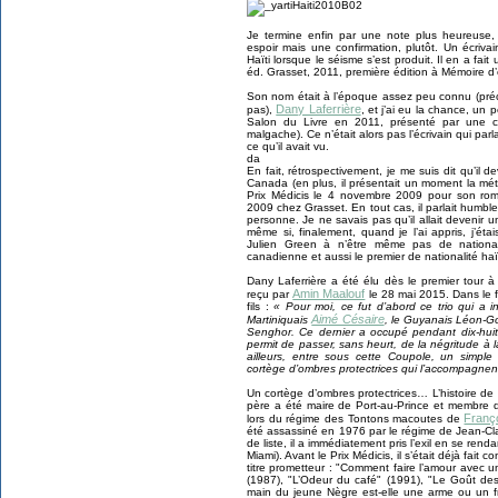
Je termine enfin par une note plus heureuse, c
espoir mais une confirmation, plutôt. Un écriva
Haïti lorsque le séisme s’est produit. Il en a fa
éd. Grasset, 2011, première édition à Mémoire d’
Son nom était à l’époque assez peu connu (préc
Dany Laferrière
pas),
, et j’ai eu la chance, un 
Salon du Livre en 2011, présenté par une 
malgache). Ce n’était alors pas l’écrivain qui pa
ce qu’il avait vu.
da
En fait, rétrospectivement, je me suis dit qu’il 
Canada (en plus, il présentait un moment la météo
Prix Médicis le 4 novembre 2009 pour son rom
2009 chez Grasset. En tout cas, il parlait humb
personne. Je ne savais pas qu’il allait devenir
même si, finalement, quand je l’ai appris, j’é
Julien Green à n’être même pas de nationali
canadienne et aussi le premier de nationalité haï
Dany Laferrière a été élu dès le premier tour 
Amin Maalouf
reçu par
le 28 mai 2015. Dans le 
fils :
« Pour moi, ce fut d’abord ce trio qui a in
Aimé Césaire
Martiniquais
, le Guyanais Léon-G
Senghor. Ce dernier a occupé pendant dix-huit 
permit de passer, sans heurt, de la négritude à 
ailleurs, entre sous cette Coupole, un simple 
cortège d’ombres protectrices qui l’accompagnen
Un cortège d’ombres protectrices… L’histoire de 
père a été maire de Port-au-Prince et membre 
Franç
lors du régime des Tontons macoutes de
été assassiné en 1976 par le régime de Jean-Cla
de liste, il a immédiatement pris l’exil en se ren
Miami). Avant le Prix Médicis, il s’était déjà fait
titre prometteur : "Comment faire l’amour avec 
(1987), "L’Odeur du café" (1991), "Le Goût des
main du jeune Nègre est-elle une arme ou un fr