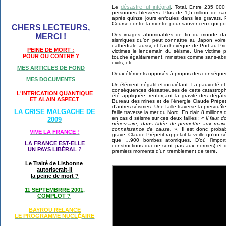
désastre fut intégral
Le
. Total. Entre 235 00
personnes blessées. Plus de 1,5 million de sa
après quinze jours enfouies dans les gravats. 
Course contre la montre pour sauver ceux qui pou
CHERS LECTEURS,
Des images abominables de fin du monde dans
MERCI !
sismiques qu’on peut connaître au Japon voire 
cathédrale aussi, et l’archevêque de Port-au-Pr
PEINE DE MORT :
victimes le lendemain du séisme. Une victime p
POUR OU CONTRE ?
touche égalitairement, ministres comme sans-abr
civils, etc.
MES ARTICLES DE FOND
Deux éléments opposés à propos des conséquen
MES DOCUMENTS
Un élément négatif et inquiétant. La pauvreté e
conséquences désastreuses de cette catastrophe
L'INTRICATION QUANTIQUE
été appliquée, renforçant la gravité des dégât
ET ALAIN ASPECT
Bureau des mines et de l’énergie Claude Prépeti
d’autres séismes. Une faille traverse la presqu’
LA CRISE MALGACHE DE
faille traverse la mer du Nord. En clair, 8 millions
en cas d séisme sur ces deux failles :
« Il faut 
2009
nécessaire, dans l’idée de permettre aux mair
connaissance de cause. »
. Il est donc proba
VIVE LA FRANCE !
grave. Claude Prépetit rappelait la veille qu’u
que …900 bombes atomiques. D’où l’importan
LA FRANCE EST-ELLE
constructions qui ne sont pas aux normes) et d
UN PAYS LIB
É
RAL ?
premiers moments d’un tremblement de terre.
Le Traité de Lisbonne
autoriserait-il
la peine de mort ?
11 SEPTEMBRRE 2001,
COMPLOT ?
BAYROU RELANCE
LE PROGRAMME NU
CL
AIRE
É