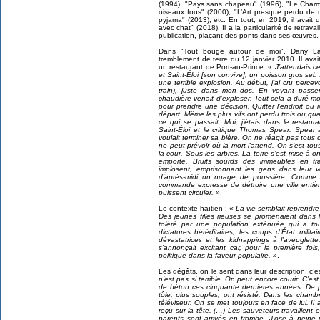
(1994), "Pays sans chapeau" (1996), "Le Charme
oiseaux fous" (2000), "L’Art presque perdu de n
pyjama" (2013), etc. En tout, en 2019, il avait d
avec chat" (2018). Il a la particularité de retrava
publication, plaçant des ponts dans ses œuvres.
Dans "Tout bouge autour de moi", Dany Lafe
tremblement de terre du 12 janvier 2010. Il ava
un restaurant de Port-au-Prince:
« J’attendais ce
et Saint-Éloi [son convive], un poisson gros sel
une terrible explosion. Au début, j’ai cru percevoi
train), juste dans mon dos. En voyant passer
chaudière venait d’exploser. Tout cela a duré m
pour prendre une décision. Quitter l’endroit ou 
départ. Même les plus vifs ont perdu trois ou 
ce qui se passait. Moi, j’étais dans le restaur
Saint-Éloi et le critique Thomas Spear. Spear 
voulait terminer sa bière. On ne réagit pas tou
ne peut prévoir où la mort l’attend. On s’est tou
la cour. Sous les arbres. La terre s’est mise à 
emporte. Bruits sourds des immeubles en trai
implosent, emprisonnant les gens dans leur ve
d’après-midi un nuage de poussière. Comme s
commande expresse de détruire une ville entiè
puissent circuler. »
.
Le contexte haïtien :
« La vie semblait reprendr
Des jeunes filles rieuses se promenaient dans le
toléré par une population exténuée qui a tou
dictatures héréditaires, les coups d’État milita
dévastatrices et les kidnappings à l’aveuglette. 
s’annonçait excitant car, pour la première fois,
politique dans la faveur populaire. »
.
Les dégâts, on le sent dans leur description, c’
n’est pas si terrible. On peut encore courir. C’es
de béton ces cinquante dernières années. De p
tôle, plus souples, ont résisté. Dans les chambr
téléviseur. On se met toujours en face de lui. I
reçu sur la tête. (…) Les sauveteurs travaillent e
parents sont arrivés en trombe. J’ose à peine i