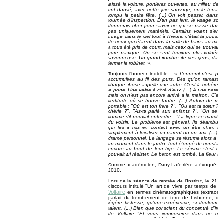
laissé la voiture, portières ouvertes, au milieu d
ont dansé, avec cette joie sauvage, en le ten
rompu la petite fête. (…) On voit passer, dans l
tournée d’inspection. D’un pas lent, le visage 
donnerais cher pour savoir ce qui se passe d
pas uniquement matériels. Certains voient s’e
nuage dans le ciel tout à l’heure, c’était la pou
de ceux qui étaient dans la salle de bains au
a tous été pris de court, mais ceux qui se trou
pure panique. On se sent toujours plus vulné
savonneuse. Un grand nombre de ces gens, dans 
fermer le robinet. »
.
Toujours l’horreur indicible :
« L’ennemi n’est 
accumulées au fil des jours. Dès qu’on ramas
chaque chose appelle une autre. C’est la cohér
la porte. Une valise à côté d’eux. (…) À une pareil
mais on n’est pas encore arrivé à la maison. C
certitude où se trouve l’autre. (…) Autour de m
portable : "Où est ton frère ?", "Où est ta sœur 
chérie ?", "As-tu parlé aux enfants ?", "On se 
comme s’il pouvait entendre : "La ligne ne march
du voisin. Le problème est général. Ils déambu
qui les a mis en contact avec un être cher. 
simplement à localiser un parent ou un ami. (…
drame personnel. Le langage se résume alors à l
un moment dans le jardin, tout étonné de constat
encore au bout de leur tige. Le séisme s’est 
pouvait lui résister. Le béton est tombé. La fleur
Comme académicien, Dany Laferrière a évoqué t
2010.
Lors de la séance de rentrée de l’Institut, le 
discours intitulé "Un art de vivre par temps d
Voltaire
en termes cinématographiques (extraordi
parlait du tremblement de terre de Lisbonne, 
légère tristesse, qu’une expérience, si doulour
talent. (…) Bien que conscient du concentré d’ir
de Voltaire "Et vous composerez dans ce ch