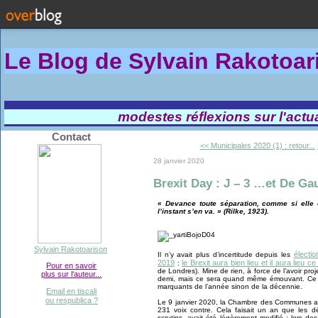
Le Blog de Sylvain Rakotoa
modestes réflexions sur l'actual
Contact
<< Municipales 2020 (1) : retour...
28 janvier 2020
Brexit Day : J – 3 …et De Gau
« Devance toute séparation, comme si elle ét
l’instant s’en va. » (Rilke, 1923).
Sylvain Rakotoarison
électi
Il n’y avait plus d’incertitude depuis les
2019
le Brexit aura bien lieu et il aura lieu
:
Pour en savoir
de Londres). Mine de rien, à force de l’avoir proje
plus sur l'auteur...
demi, mais ce sera quand même émouvant. Ce 
marquants de l’année sinon de la décennie.
Email en tiscali
ou respublica ?
Le 9 janvier 2020, la Chambre des Communes a a
231 voix contre. Cela faisait un an que les d
scrutins, avait été légèrement modifié : lors des