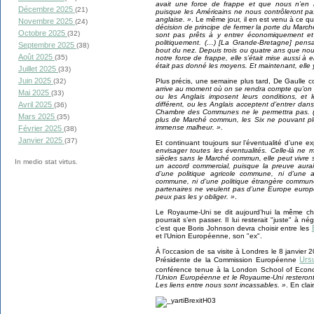
avait une force de frappe et que nous n’en a
Décembre 2025
(21)
puisque les Américains ne nous contrôleront pas,
anglaise. »
. Le même jour, il en est venu à ce q
Novembre 2025
(24)
décision de principe de fermer la porte du March
Octobre 2025
(32)
sont pas prêts à y entrer économiquement et 
politiquement. (…) [La Grande-Bretagne] pensa
Septembre 2025
(38)
bout du nez. Depuis trois ou quatre ans que no
Août 2025
(35)
notre force de frappe, elle s’était mise aussi à 
était pas donné les moyens. Et maintenant, elle 
Juillet 2025
(33)
Juin 2025
Plus précis, une semaine plus tard, De Gaulle con
(32)
arrive au moment où on se rendra compte qu’on 
Mai 2025
(33)
ou les Anglais imposent leurs conditions, et 
différent, ou les Anglais acceptent d’entrer d
Avril 2025
(36)
Chambre des Communes ne le permettra pas. (…) L
Mars 2025
(35)
plus de Marché commun, les Six ne pouvant plus
immense malheur. »
.
Février 2025
(38)
Janvier 2025
(37)
Et continuant toujours sur l’éventualité d’une e
envisager toutes les éventualités. Celle-là ne
siècles sans le Marché commun, elle peut vivre 
In medio stat virtus.
un accord commercial, puisque la preuve aurai
d’une politique agricole commune, ni d’une 
commune, ni d’une politique étrangère commun
partenaires ne veulent pas d’une Europe europ
peux pas les y obliger. »
.
Le Royaume-Uni se dit aujourd’hui la même cho
pourrait s’en passer. Il lui resterait "juste" à
c’est que Boris Johnson devra choisir entre les
et l’Union Européenne, son "ex".
À l’occasion de sa visite à Londres le 8 janvier
Urs
Présidente de la Commission Européenne
conférence tenue à la London School of Econ
l’Union Européenne et le Royaume-Uni resteront l
Les liens entre nous sont incassables. »
. En clai