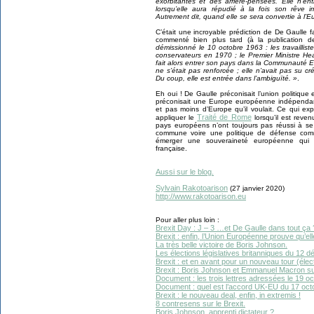
exorbitantes et des arrière-pensées. Elle n
lorsqu’elle aura répudié à la fois son rêve 
Autrement dit, quand elle se sera convertie à l’E
C’était une incroyable prédiction de De Gaulle fa
commenté bien plus tard (à la publication 
démissionné le 10 octobre 1963 : les travaillis
conservateurs en 1970 ; le Premier Ministre H
fait alors entrer son pays dans la Communauté 
ne s’était pas renforcée ; elle n’avait pas su cr
Du coup, elle est entrée dans l’ambiguïté. »
.
Eh oui ! De Gaulle préconisait l’union politique
préconisait une Europe européenne indépendant
et pas moins d’Europe qu’il voulait. Ce qui exp
Traité de Rome
appliquer le
lorsqu’il est reven
pays européens n’ont toujours pas réussi à se
commune voire une politique de défense comm
émerger une souveraineté européenne qui ma
française.
Aussi sur le blog.
Sylvain Rakotoarison
(27 janvier 2020)
http://www.rakotoarison.eu
Pour aller plus loin :
Brexit Day : J – 3 …et De Gaulle dans tout ça 
Brexit : enfin, l’Union Européenne prouve qu’elle
La très belle victoire de Boris Johnson.
Les élections législatives britanniques du 12 
Brexit : et en avant pour un nouveau tour (élect
Brexit : Boris Johnson et Emmanuel Macron s
Document : les trois lettres adressées le 19 o
Document : quel est l’accord UK-EU du 17 octo
Brexit : le nouveau deal, enfin, in extremis !
8 contresens sur le Brexit.
Boris Johnson, apprenti dictateur ?