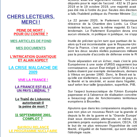
députés pour le rejet de l’accord : 432 le 15 ja
2019 et le 19 octobre 2019, une majorité avait
pas été mis à l’ordre du jour. Seules des élection
Bor
a fallu l’habileté politique du Premier Ministre
CHERS LECTEURS,
Le 22 janvier 2020, le Parlement britannique
MERCI !
réticence de la Chambre des Lords. La Cha
troisième lecture, avec la même majorité. Et l’ac
PEINE DE MORT :
lendemain. Le Parlement Européen devra ensuit
POUR OU CONTRE ?
aucun obstacle, ni politique ni juridique, ne s’op
Inutile de préciser qu’en tant que partisan de l
MES ARTICLES DE FOND
alors qu’il est incontestable que le Royaume-Uni
Pour la France, c’est une grosse perte, en par
MES DOCUMENTS
sont les deux seules réelles puissances milita
pas la poursuite d’accords de défense entre le 
L'INTRICATION QUANTIQUE
ET ALAIN ASPECT
Toute séparation est un échec, mais c’est le pri
Européenne à une sorte d’URSS vaguement bure
LA CRISE MALGACHE DE
connaissance, aucun État intégré à l’URSS n’a eu
baltes étaient par exemple demandeurs, deman
2009
à Vilnius en janvier 1990. Donc, le Brexit est 
qu’elle est réellement, à savoir l’union de pays e
VIVE LA FRANCE !
la liberté et la sincérité, et aussi dans l’égali
sauf selon leur taille (population, superficie, PIB, 
LA FRANCE EST-ELLE
UN PAYS LIB
É
RAL ?
Sur l’aspect bureaucratique de l’Union Européen
paperasse et à l’absence de réalisation concrète et
a beaucoup plus de fonctionnaires territoriau
Le Traité de Lisbonne
européens à Bruxelles.
autoriserait-il
la peine de mort ?
Ajoutons que dans les comparaisons stupides qu’o
pas non plus un nouveau Reich car la grande di
11 SEPTEMBRRE 2001,
depuis la fin de la guerre et la "Grande Europ
COMPLOT ?
était sous domination allemande, et même, plu
premiers projets européens (Euratom, CECA, CE
le but de ne plus retrouver l’hypothèse de ce
BAYROU RELANCE
liberté, d’égalité et de fraternité, qui sont di
LE PROGRAMME NU
CL
AIRE
É
l’idéologie nazie.