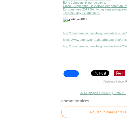
Boris Johnson, le jour de gloire.
Union Européenne : la victoire inespérée du P
Européennes 2019 (6) : le paysage politique e
Theresa May : Game over.
http://rakotoarison.over-blog.com/article-sr-2
https://www.agoravox.fr/actualites/europe/arti
http://rakotoarison.canalblog.com/archives/2
Publié par Sylvain 
<< Municipales 2020 (1) : retour...
commentaires
Ajouter un commentaire