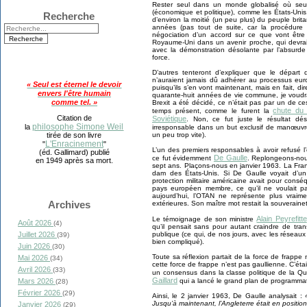
Rester seul dans un monde globalisé où seul
(économique et politique), comme les États-Unis, 
Recherche
d’environ la moitié (un peu plus) du peuple brit
années (pas tout de suite, car la procédure 
négociation d’un accord sur ce que vont être 
Royaume-Uni dans un avenir proche, qui devra
avec la démonstration désolante par l’absurde
force.
D’autres tenteront d’expliquer que le départ d
n’auraient jamais dû adhérer au processus eur
« Seul est éternel le devoir
puisqu’ils s’en vont maintenant, mais en fait, d
envers l'être humain
quarante-huit années de vie commune, je voudrai
comme tel. »
Brexit a été décidé, ce n’était pas par un de ces
chute du 
temps présent, comme le furent la
Citation de
Soviétique
. Non, ce fut juste le résultat dé
philosophe Simone Weil
la
irresponsable dans un but exclusif de manœuvr
un peu trop vite).
tirée de son livre
L'Enracinement
"
"
L’un des premiers responsables à avoir refusé 
(éd. Gallimard) publié
De Gaulle
ce fut évidemment
. Replongeons-nous
en 1949 après sa mort.
sept ans. Plaçons-nous en janvier 1963. La Fran
dam des États-Unis. Si De Gaulle voyait d’un
protection militaire américaine avait pour cons
pays européen membre, ce qu’il ne voulait pa
aujourd’hui, l’OTAN ne représente plus vraim
Archives
extérieures. Son maître mot restait la souverai
Alain Peyrefitte
Le témoignage de son ministre
Août 2026
(4)
qu’il pensait sans pour autant craindre de tr
publique (ce qui, de nos jours, avec les réseaux
Juillet 2026
(39)
bien compliqué).
Juin 2026
(30)
Toute sa réflexion partait de la force de frappe
Mai 2026
(34)
cette force de frappe n’est pas gaullienne. C’étai
Avril 2026
(33)
un consensus dans la classe politique de la Qua
Gaillard
qui a lancé le grand plan de programmat
Mars 2026
(28)
Février 2026
(29)
Ainsi, le 2 janvier 1963, De Gaulle analysait :
Jusqu’à maintenant, l’Angleterre était en positio
Janvier 2026
(29)