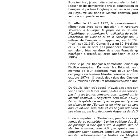
Pour terminer, je souhaite aussi rappeler un fait
l’absence de démocratie dans la construction eu
Français, il y a bien longtemps, ont eu à se pr
du Royaume-Uni dans le Marché commun, pu
veto de son prédécesseur.
En effet, le 23 avril 1972, le gouvernemen
référendum avec cette question :
« Approuve
s’ouvrent à l’Europe, le projet de loi soumi
République, et autorisant la ratification du trai
Danemark, de l’Irlande et de la Norvège au
millions de Français ont approuvé, soit 68,3%
"non", soit 31,7%). Certes, il y a eu 39,8% d’ab
ceux qui ne se sont pas prononcés clairement 
sont donc bien les deux tiers des Français q
norvégien a refusé, lui, cette adhésion, et de
1995).
Donc, le peuple français a démocratiquement ap
l’édifice européen. Du reste, les Britannique
moment de leur adhésion mais deux années 
campagne du Premier Ministre conservateur Edwa
octobre 1974) : là aussi, deux tiers des électe
de 17 millions d’électeurs britanniques) avec une
De Gaulle, bien qu’opposé, n’avait pas exclu ce
vont arriver. Ils feront leurs petites expérienc
pas (…), les jeunes conservateurs reprendront le 
Marché commun. L’Angleterre sera mûre pour y e
l’absurde qu’elle ne peut pas se passer d‘y entrer.
de s’extraire de l’Europe et de vivre sur sa la
ans, l’évolution sera faite et les Anglais adhé
ses clauses, car leur économie risquerait de s’effo
Et de compléter :
« D’autre part, pendant ces q
temps de se consolider. L’union politique des Ét
de passage à vide qui suivra la rupture des né
Marché commun, consolidé par quatre ans d
fonctionnement complet, toutes les épreuves de 
résister victorieusement à l’entrée de l’Anglet